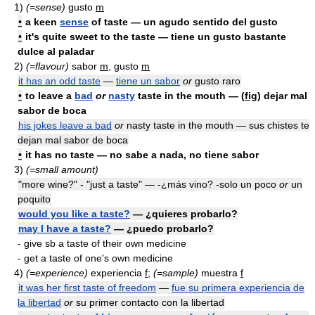
1)
(=sense)
gusto
m
•
a keen
sense
of taste — un agudo sentido del gusto
•
it's quite sweet
to
the taste — tiene un gusto bastante
dulce al paladar
2)
(=flavour)
sabor
m
, gusto
m
it has an odd taste
—
tiene un sabor
or
gusto raro
•
to leave a
bad
or
nasty
taste in the mouth — (
fig
) dejar mal
sabor de boca
his jokes leave a bad
or
nasty taste in the mouth — sus chistes te
dejan mal sabor de boca
•
it has
no
taste — no sabe a nada, no tiene sabor
3)
(=small amount)
"more wine?" - "just a taste" — -¿más vino? -solo un poco
or
un
poquito
would you like a taste?
— ¿quieres probarlo?
may I have a taste?
— ¿puedo probarlo?
- give sb a taste of their own medicine
- get a taste of one's own medicine
4)
(=experience)
experiencia
f
;
(=sample)
muestra
f
it was her first taste of freedom
—
fue su primera experiencia de
la libertad
or
su primer contacto con la libertad