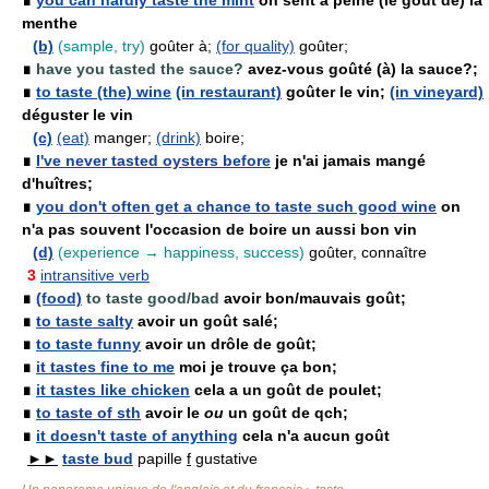
∎
you can hardly taste the mint
on sent à peine (le goût de) la
menthe
(b)
(sample, try)
goûter à;
(for quality)
goûter;
∎
have you tasted the sauce?
avez-vous goûté (à) la sauce?;
∎
to taste (the) wine
(in restaurant)
goûter le vin;
(in vineyard)
déguster le vin
(c)
(eat)
manger;
(drink)
boire;
∎
I've never tasted oysters before
je n'ai jamais mangé
d'huîtres;
∎
you don't often get a chance to taste such good wine
on
n'a pas souvent l'occasion de boire un aussi bon vin
(d)
(experience → happiness, success)
goûter, connaître
3
intransitive verb
∎
(food)
to taste good/bad
avoir bon/mauvais goût;
∎
to taste salty
avoir un goût salé;
∎
to taste funny
avoir un drôle de goût;
∎
it tastes fine to me
moi je trouve ça bon;
∎
it tastes like chicken
cela a un goût de poulet;
∎
to taste of sth
avoir le
ou
un goût de qch;
∎
it doesn't taste of anything
cela n'a aucun goût
►►
taste bud
papille
f
gustative