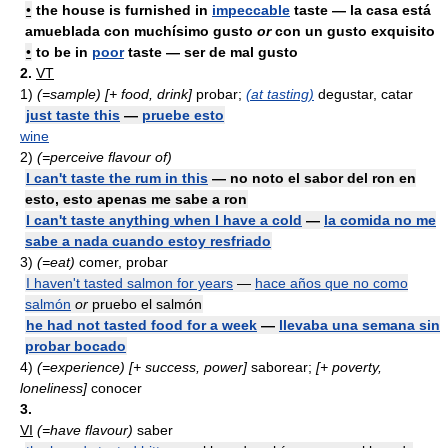
•
the house is furnished in
impeccable
taste — la casa está
amueblada con muchísimo gusto
or
con un gusto exquisito
•
to be in
poor
taste — ser de mal gusto
2.
VT
1)
(=sample)
[+ food, drink]
probar;
(at tasting)
degustar, catar
just taste this
—
pruebe esto
wine
2)
(=perceive flavour of)
I can't taste the rum in this
— no noto el sabor del ron en
esto, esto apenas me sabe a ron
I can't taste anything when I have a cold
—
la comida no me
sabe a nada cuando estoy resfriado
3)
(=eat)
comer, probar
I haven't tasted salmon for years
—
hace años que no como
salmón
or
pruebo el salmón
he had not tasted food for a week
—
llevaba una semana sin
probar bocado
4)
(=experience)
[+ success, power]
saborear;
[+ poverty,
loneliness]
conocer
3.
VI
(=have flavour)
saber