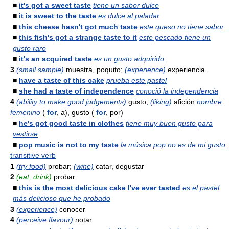
■
it's got a sweet taste
tiene un sabor dulce
■
it is sweet to the taste
es dulce al paladar
■
this cheese hasn't got much taste
este queso no tiene sabor
■
this fish's got a strange taste to it
este pescado tiene un
gusto raro
■
it's an acquired taste
es un gusto adquirido
3
(small sample)
muestra, poquito;
(experience)
experiencia
■
have a taste of this cake
prueba este pastel
■
she had a taste of independence
conoció la independencia
4
(ability to make good judgements)
gusto;
(liking)
afición
nombre
femenino
(
for
, a), gusto (
for
, por)
■
he's got good taste in clothes
tiene muy buen gusto para
vestirse
■
pop music is not to my taste
la música pop no es de mi gusto
transitive verb
1
(try food)
probar;
(wine)
catar, degustar
2
(eat, drink)
probar
■
this is the most delicious cake I've ever tasted
es el pastel
más delicioso que he probado
3
(experience)
conocer
4
(perceive flavour)
notar