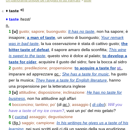
Un panorama unique de l'anglais et du français
taste
>
♦ taste
4
♦ taste
/teɪst/
n.
1
[u]
gusto; sapore; buongusto:
It has no taste
, non ha sapore; è
insapore;
a man of taste
, un uomo di buongusto;
Your remark
was in bad taste
, la tua osservazione è stata di cattivo gusto;
the
bitter taste of defeat
, il sapore amaro della sconfitta;
This wine
is sweet to the taste
, questo vino è dolce al palato;
to develop a
taste for cider
, acquisire il gusto del sidro; fare la bocca al sidro
2
gusto; predilezione; propensione:
to acquire a taste for
st.
,
imparare ad apprezzare
qc.
;
She has a taste for music
, ha gusto
per la musica;
They have a taste for English literature
, hanno
una propensione per la letteratura inglese
3
[u]
attitudine; disposizione; inclinazione:
He has no taste for
business
, non ha attitudine agli affari
4
bocconcino; tantino; po'
(
di
qc.
)
; assaggio
(
di cibo
):
Will you
have a taste of my ice cream?
, vuoi un po' del mio gelato?
5
(
cucina
)
assaggio; degustazione
6
(
fig.
)
saggio; campione:
In his writings he gives us a taste of his
learning
, nei suoi scritti egli ci dà un saggio della sua erudizione