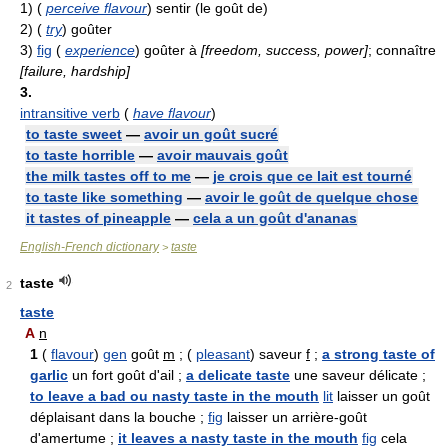
1)
(
perceive flavour
) sentir (le goût de)
2)
(
try
) goûter
3)
fig
(
experience
) goûter à
[freedom, success, power]
; connaître
[failure, hardship]
3.
intransitive verb
(
have flavour
)
to taste sweet
—
avoir un goût sucré
to taste horrible
—
avoir mauvais goût
the milk tastes off to me
—
je crois que ce lait est tourné
to taste like something
—
avoir le goût de quelque chose
it tastes of pineapple
—
cela a un goût d'ananas
English-French dictionary
taste
>
taste
2
taste
A
n
1
(
flavour
)
gen
goût
m
; (
pleasant
) saveur
f
;
a strong taste of
garlic
un fort goût d'ail ;
a delicate taste
une saveur délicate ;
to leave a bad ou nasty taste in the mouth
lit
laisser un goût
déplaisant dans la bouche ;
fig
laisser un arrière-goût
d'amertume ;
it leaves a nasty taste in the mouth
fig
cela