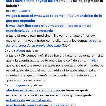
can I have a taste of your ice cream?
— ¿me dejas probar tu
helado?
b)
(
experience
)
we got a taste of what was to come
—
fue un anticipo de lo
que nos esperaba
it was their first taste of democracy
—
era su primera
experiencia de la democracia
a taste of one's own medicine: I'll give her a taste of her own
medicine — la voy a tratar como ella trata a los demás,
le voy a
dar una sopa de su propio chocolate
(
Méx
)
3)
c
u
(
liking
) gusto
m
a taste (FOR something): if you have a taste for adventure... si te
gusta la aventura...; to be to one's taste ser* de su (
or
mi
etc
)
gusto; it's not to everyone's taste no le gusta a todo el mundo, no
es del gusto de todo el mundo; add salt to taste añadir sal a
voluntad
or
al gusto; there's no accounting for taste — sobre
gustos no hay nada escrito
4)
u
(
judgment
) gusto
m
she has excellent taste in clothes
— tiene un gusto
excelente para vestirse, se viste con muy buen gusto
in bad taste
—
de mal gusto
in extremely poor taste
—
de pésimo gusto