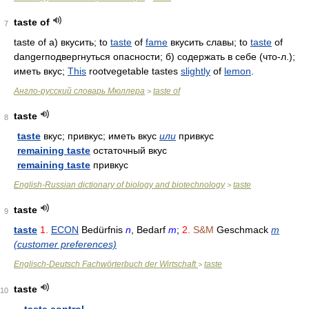
taste of
7
taste of а) вкусить; to
taste
of
fame
вкусить славы; to
taste
of
dangerподвергнуться опасности; б) содержать в себе (что-л.);
иметь вкус;
This
rootvegetable tastes
slightly
of
lemon
.
Англо-русский словарь Мюллера
taste of
>
taste
8
taste
вкус; привкус; иметь вкус
или
привкус
remaining taste
остаточный вкус
remaining taste
привкус
English-Russian dictionary of biology and biotechnology
taste
>
taste
9
taste
1.
ECON
Bedürfnis
n
, Bedarf
m
;
2.
S&M
Geschmack
m
(customer preferences)
Englisch-Deutsch Fachwörterbuch der Wirtschaft
taste
>
taste
10