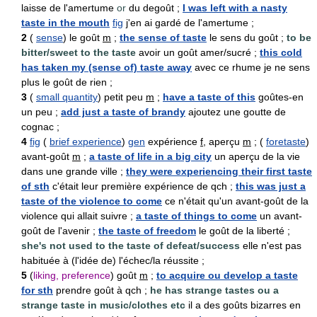
laisse de l'amertume
or
du degoût ;
I was left with a nasty
taste in the mouth
fig
j'en ai gardé de l'amertume ;
2
(
sense
) le goût
m
;
the sense of taste
le sens du goût ;
to be
bitter/sweet to the taste
avoir un goût amer/sucré ;
this cold
has taken my (sense of) taste away
avec ce rhume je ne sens
plus le goût de rien ;
3
(
small quantity
) petit peu
m
;
have a taste of this
goûtes-en
un peu ;
add just a taste of brandy
ajoutez une goutte de
cognac ;
4
fig
(
brief experience
)
gen
expérience
f
, aperçu
m
; (
foretaste
)
avant-goût
m
;
a taste of life in a big city
un aperçu de la vie
dans une grande ville ;
they were experiencing their first taste
of sth
c'était leur première expérience de qch ;
this was just a
taste of the violence to come
ce n'était qu'un avant-goût de la
violence qui allait suivre ;
a taste of things to come
un avant-
goût de l'avenir ;
the taste of freedom
le goût de la liberté ;
she's not used to the taste of defeat/success
elle n'est pas
habituée à (l'idée de) l'échec/la réussite ;
5
(
liking, preference
) goût
m
;
to acquire ou develop a taste
for sth
prendre goût à qch ;
he has strange tastes ou a
strange taste in music/clothes etc
il a des goûts bizarres en