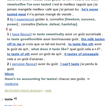
stew/coffee I've ever tasted
c'est le meilleur ragoût que j'ai
jamais mangé/le meilleur café que j'ai jamais bu ;
he's never
tasted meat
il n'a jamais mangé de viande ;
3
fig
(
experience
) goûter à, connaître
[freedom, success,
power]
; connaître
[failure, defeat, hardship]
.
C
vi
1
(
have flavour
)
to taste sweet/salty
avoir un goût sucré/salé ;
to taste good/horrible
avoir bon/mauvais goût ;
the milk tastes
off to me
je crois que ce lait est tourné ;
to taste like sth
avoir
le goût de qch ;
what does it taste like?
quel goût cela a-t-il? ;
to taste of sth
avoir un goût de qch ;
it tastes of pineapple
cela a un goût d'ananas ;
2
(
perceive flavour
) avoir du goût ;
I can't taste
j'ai perdu le
goût.
Idiom
there's no accounting for tastes!
chacun ses goûts. ⇒
medicine
.
Big English-French dictionary
taste
>
taste
3