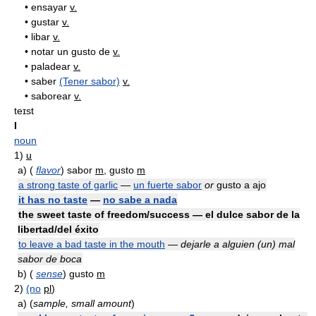
•
ensayar
v.
•
gustar
v.
•
libar
v.
•
notar un gusto de
v.
•
paladear
v.
•
saber
(Tener sabor)
v.
•
saborear
v.
teɪst
I
noun
1)
u
a)
(
flavor
) sabor
m
, gusto
m
a strong taste of garlic
—
un fuerte sabor
or
gusto a ajo
it has no taste
—
no sabe a nada
the sweet taste of freedom/success — el dulce sabor de la
libertad/del éxito
to leave a bad taste in the mouth
—
dejarle a alguien (un) mal
sabor de boca
b)
(
sense
) gusto
m
2)
(no
pl
)
a)
(
sample, small amount
)