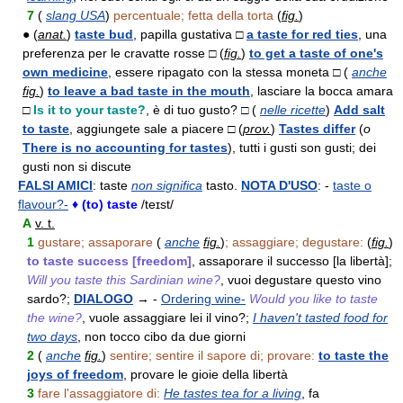
7
(
slang USA
)
percentuale; fetta della torta
(
fig.
)
● (
anat.
)
taste bud
, papilla gustativa □
a taste for red ties
, una
preferenza per le cravatte rosse □ (
fig.
)
to get a taste of one's
own medicine
, essere ripagato con la stessa moneta □ (
anche
fig.
)
to leave a bad taste in the mouth
, lasciare la bocca amara
□
Is it to your taste?
, è di tuo gusto? □ (
nelle ricette
)
Add salt
to taste
, aggiungete sale a piacere □ (
prov.
)
Tastes differ
(
o
There is no accounting for tastes
), tutti i gusti son gusti; dei
gusti non si discute
FALSI AMICI
: taste
non significa
tasto.
NOTA D'USO
: -
taste o
flavour?-
♦ (to) taste
/teɪst/
A
v. t.
1
gustare; assaporare
(
anche
fig.
)
; assaggiare; degustare:
(
fig.
)
to taste success [freedom]
, assaporare il successo [la libertà];
Will you taste this Sardinian wine?
, vuoi degustare questo vino
sardo?;
DIALOGO
→ -
Ordering wine-
Would you like to taste
the wine?
, vuole assaggiare lei il vino?;
I haven't tasted food for
two days
, non tocco cibo da due giorni
2
(
anche
fig.
)
sentire; sentire il sapore di; provare:
to taste the
joys of freedom
, provare le gioie della libertà
3
fare l'assaggiatore di:
He tastes tea for a living
, fa