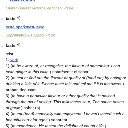
taste control
English-Spanish technical dictionary
taste
>
taste
11
taste пробовать вкус
Персональный Сократ
taste
>
taste
12
teist
1.
verb
1)
(
to be aware of, or recognize, the flavour of something: I can
taste ginger in this cake.
)
notar/sentir el sabor
2)
(
to test or find out the flavour or quality of (food etc) by eating or
drinking a little of it: Please taste this and tell me if it is too sweet.
)
probar, degustar
3)
(
to have a particular flavour or other quality that is noticed
through the act of tasting: This milk tastes sour; The sauce tastes
of garlic.
)
saber (a)
4)
(
to eat (food) especially with enjoyment: I haven't tasted such a
beautiful curry for ages.
)
saborear
5)
(
to experience: He tasted the delights of country life.
)