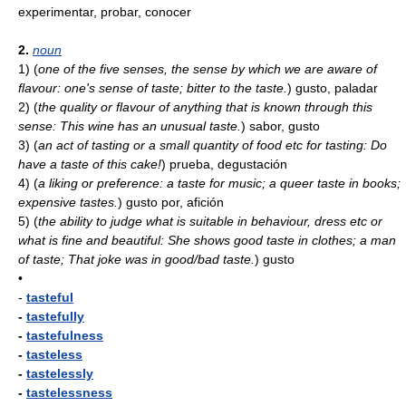
experimentar, probar, conocer
2.
noun
1)
(
one of the five senses, the sense by which we are aware of
flavour: one's sense of taste; bitter to the taste.
)
gusto, paladar
2)
(
the quality or flavour of anything that is known through this
sense: This wine has an unusual taste.
)
sabor, gusto
3)
(
an act of tasting or a small quantity of food etc for tasting: Do
have a taste of this cake!
)
prueba, degustación
4)
(
a liking or preference: a taste for music; a queer taste in books;
expensive tastes.
)
gusto por, afición
5)
(
the ability to judge what is suitable in behaviour, dress etc or
what is fine and beautiful: She shows good taste in clothes; a man
of taste; That joke was in good/bad taste.
)
gusto
•
-
tasteful
-
tastefully
-
tastefulness
-
tasteless
-
tastelessly
-
tastelessness