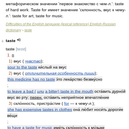
метафорическом значении 'первое знакомство с чем-л.': taste
of hard work. Taste for имеет значение 'склонность, вкус к чему-
л.': taste for art, taste for music.
Difficulties of the English language (lexical reference) English-Russian
dictionary
taste
>
taste
6
taste
[teɪst]
1.
n
1)
вкус (
чувство
);
sour to the taste
ки́слый на вкус
2)
вкус (
отличительная особенность пищи
);
this medicine has no taste
э́то лека́рство безвку́сно
;
to leave a bad (
или
a bitter) taste in the mouth
оста́вить дурно́й
вкус во рту;
перен.
оста́вить неприя́тное впечатле́ние
3)
скло́нность, пристра́стие (
for
— к
чему-л.
);
she has expensive tastes in clothes
она́ лю́бит носи́ть дороги́е
ве́щи
;
to have a taste for music
име́ть скло́нность к му́зыке