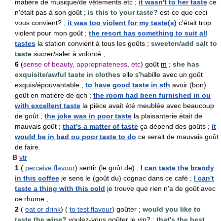
matière de musique/de vêtements etc ;
it wasn't to her taste
ce
n'était pas à son goût ;
is this to your taste?
est-ce que ceci
vous convient? ;
it was too violent for my taste(s)
c'était trop
violent pour mon goût ;
the resort has something to suit all
tastes
la station convient à tous les goûts ;
sweeten/add salt to
taste
sucrer/saler à volonté ;
6
(
sense of beauty, appropriateness, etc
) goût
m
;
she has
exquisite/awful taste in clothes
elle s'habille avec un goût
exquis/épouvantable ;
to have good taste in sth
avoir (bon)
goût en matière de qch ;
the room had been furnished in ou
with excellent taste
la pièce avait été meublée avec beaucoup
de goût ;
the joke was in poor taste
la plaisanterie était de
mauvais goût ;
that's a matter of taste
ça dépend des goûts ;
it
would be in bad ou poor taste to do
ce serait de mauvais goût
de faire.
B
vtr
1
(
perceive flavour
) sentir (le goût de) ;
I can taste the brandy
in this coffee
je sens le (goût du) cognac dans ce café ;
I can't
taste a thing with this cold
je trouve que rien n'a de goût avec
ce rhume ;
2
(
eat or drink
) (
to test flavour
) goûter ;
would you like to
taste the wine?
voulez-vous goûter le vin? ;
that's the best