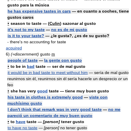
gusto para la música
he has expensive tastes in cars
— en cuanto a coches, tiene
gustos caros
•
season
to
taste — (
Culin
) sazonar al gusto
it's not to my taste
—
no es de mi gusto
is it to your taste?
— ¿le gusta?, ¿es de su gusto?
- there's no accounting for taste
acquired
6)
(=discernment)
gusto
m
people of taste
—
la gente con gusto
•
to be in
bad
taste — ser de mal gusto
it would be in bad taste to meet without him
— sería de mal gusto
reunirnos sin él, reunirnos sin él sería hacerle un desprecio
or
un
feo
•
she has very
good
taste — tiene muy buen gusto
his taste in clothes is extremely good
—
viste con
muchísimo gusto
I don't think that remark was in very good taste
—
no me
pareció un comentario de muy buen gusto
•
to
have
taste —
[person]
tener gusto
to have no taste
—
[person]
no tener gusto