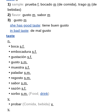
1)
sample:
prueba
f
, bocado
m
(de comida), trago
m
(de
bebidas)
2)
flavor:
gusto
m
, sabor
m
3)
:
gusto
m
she has good taste
: tiene buen gusto
in bad taste
: de mal gusto
taste
n.
•
boca
s.f.
•
embocadura
s.f.
•
gustación
s.f.
•
gusto
s.m.
•
muestra
s.f.
•
paladar
s.m.
•
regosto
s.m.
•
sabor
s.m.
•
sazón
s.f.
•
sorbo
s.m.
(Food,
drink
)
v.
•
probar
(Comida, bebida)
v.
v.