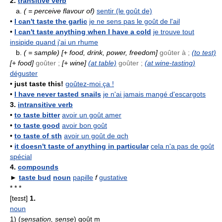
2.
transitive verb
a.
( = perceive flavour of)
sentir (le goût de)
•
I can't taste the garlic
je ne sens pas le goût de l'ail
•
I can't taste anything when I have a cold
je trouve tout
insipide quand j'ai un rhume
b.
( = sample)
[+ food, drink, power, freedom]
goûter à ;
(to test)
[+ food]
goûter ;
[+ wine]
(at table)
goûter ;
(at wine-tasting)
déguster
•
just taste this!
goûtez-moi ça !
•
I have never tasted snails
je n'ai jamais mangé d'escargots
3.
intransitive verb
•
to taste bitter
avoir un goût amer
•
to taste good
avoir bon goût
•
to taste of sth
avoir un goût de qch
•
it doesn't taste of anything in particular
cela n'a pas de goût
spécial
4.
compounds
►
taste bud
noun
papille
f
gustative
* * *
[teɪst]
1.
noun
1)
(
sensation, sense
) goût
m