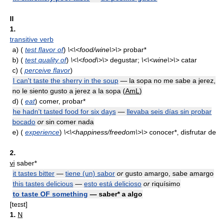
II
1.
transitive verb
a)
(
test flavor of
)
\<\<food/wine\>\>
probar*
b)
(
test quality of
)
\<\<food\>\>
degustar;
\<\<wine\>\>
catar
c)
(
perceive flavor
)
I can't taste the sherry in the soup
— la sopa no me sabe a jerez,
no le siento gusto a jerez a la sopa (
AmL
)
d)
(
eat
) comer, probar*
he hadn't tasted food for six days
—
llevaba seis días sin probar
bocado
or
sin comer nada
e)
(
experience
)
\<\<happiness/freedom\>\>
conocer*, disfrutar de
2.
vi
saber*
it tastes bitter
—
tiene (un) sabor
or
gusto amargo, sabe amargo
this tastes delicious
—
esto está delicioso
or
riquísimo
to taste OF something
— saber* a algo
[teɪst]
1.
N