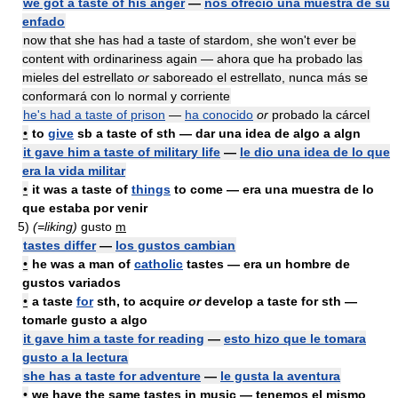
we got a taste of his anger
—
nos ofreció una muestra de su
enfado
now that she has had a taste of stardom, she won't ever be
content with ordinariness again — ahora que ha probado las
mieles del estrellato
or
saboreado el estrellato, nunca más se
conformará con lo normal y corriente
he's had a taste of prison
—
ha conocido
or
probado la cárcel
•
to
give
sb a taste of sth — dar una idea de algo a algn
it gave him a taste of military life
—
le dio una idea de lo que
era la vida militar
•
it was a taste of
things
to come — era una muestra de lo
que estaba por venir
5)
(=liking)
gusto
m
tastes differ
—
los gustos cambian
•
he was a man of
catholic
tastes — era un hombre de
gustos variados
•
a taste
for
sth, to acquire
or
develop a taste for sth —
tomarle gusto a algo
it gave him a taste for reading
—
esto hizo que le tomara
gusto a la lectura
she has a taste for adventure
—
le gusta la aventura
•
we have the same tastes
in
music — tenemos el mismo