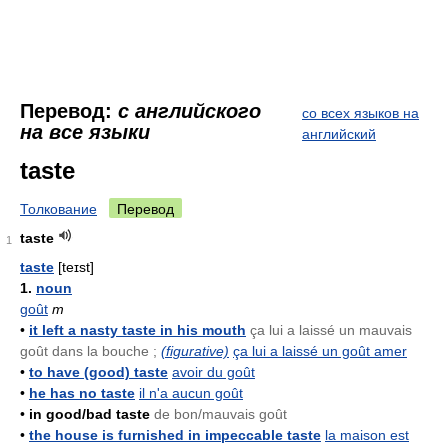
Перевод:
с английского
со всех языков на
на все языки
английский
taste
Толкование
Перевод
taste
1
taste
[teɪst]
1.
noun
goût
m
•
it left a nasty taste in his mouth
ça lui a laissé un mauvais
goût dans la bouche ;
(figurative)
ça lui a laissé un goût amer
•
to have (good) taste
avoir du goût
•
he has no taste
il n'a aucun goût
•
in good/bad taste
de bon/mauvais goût
•
the house is furnished in impeccable taste
la maison est