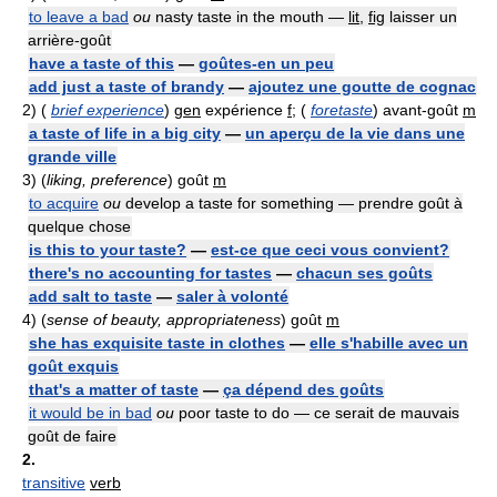
to leave a bad
ou
nasty taste in the mouth —
lit
,
fig
laisser un
arrière-goût
have a taste of this
—
goûtes-en un peu
add just a taste of brandy
—
ajoutez une goutte de cognac
2)
(
brief experience
)
gen
expérience
f
; (
foretaste
) avant-goût
m
a taste of life in a big city
—
un aperçu de la vie dans une
grande ville
3)
(
liking, preference
) goût
m
to acquire
ou
develop a taste for something — prendre goût à
quelque chose
is this to your taste?
—
est-ce que ceci vous convient?
there's no accounting for tastes
—
chacun ses goûts
add salt to taste
—
saler à volonté
4)
(
sense of beauty, appropriateness
) goût
m
she has exquisite taste in clothes
—
elle s'habille avec un
goût exquis
that's a matter of taste
—
ça dépend des goûts
it would be in bad
ou
poor taste to do — ce serait de mauvais
goût de faire
2.
transitive
verb