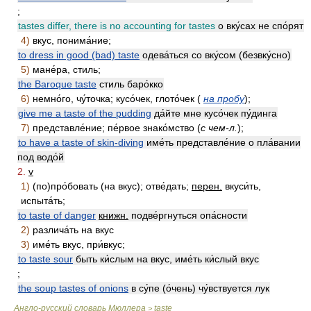
;
tastes differ, there is no accounting for tastes
о вку́сах не спо́рят
4)
вкус, понима́ние;
to dress in good (bad) taste
одева́ться со вку́сом (безвку́сно)
5)
мане́ра, стиль;
the Baroque taste
стиль баро́кко
6)
немно́го, чу́точка; кусо́чек, глото́чек (
на пробу
);
give me a taste of the pudding
да́йте мне кусо́чек пу́динга
7)
представле́ние; пе́рвое знако́мство (
с чем-л.
);
to have a taste of skin-diving
име́ть представле́ние о пла́вании
под водо́й
2.
v
1)
(по)про́бовать (на вкус); отве́дать;
перен.
вкуси́ть,
испыта́ть;
to taste of danger
книжн.
подве́ргнуться опа́сности
2)
различа́ть на вкус
3)
име́ть вкус, при́вкус;
to taste sour
быть ки́слым на вкус, име́ть ки́слый вкус
;
the soup tastes of onions
в су́пе (о́чень) чу́вствуется лук
Англо-русский словарь Мюллера
taste
>