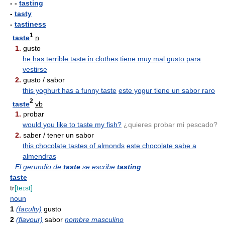
- -
tasting
-
tasty
-
tastiness
1
taste
n
1.
gusto
he has terrible taste in clothes
tiene muy mal gusto para
vestirse
2.
gusto / sabor
this yoghurt has a funny taste
este yogur tiene un sabor raro
2
taste
vb
1.
probar
would you like to taste my fish?
¿quieres probar mi pescado?
2.
saber / tener un sabor
this chocolate tastes of almonds
este chocolate sabe a
almendras
El gerundio de
taste
se escribe
tasting
taste
tr
[teɪst]
noun
1
(faculty)
gusto
2
(flavour)
sabor
nombre masculino