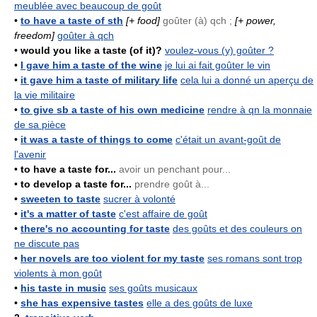
meublée avec beaucoup de goût
•
to have a taste of sth
[+ food]
goûter (à) qch ;
[+ power,
freedom]
goûter à qch
•
would you like a taste (of it)?
voulez-vous (y) goûter ?
•
I gave him a taste of the wine
je lui ai fait goûter le vin
•
it gave him a taste of military life
cela lui a donné un aperçu de
la vie militaire
•
to give sb a taste of his own medicine
rendre à qn la monnaie
de sa pièce
•
it was a taste of things to come
c'était un avant-goût de
l'avenir
•
to have a taste for...
avoir un penchant pour...
•
to develop a taste for...
prendre goût à...
•
sweeten to taste
sucrer à volonté
•
it's a matter of taste
c'est affaire de goût
•
there's no accounting for taste
des goûts et des couleurs on
ne discute pas
•
her novels are too violent for my taste
ses romans sont trop
violents à mon goût
•
his taste in music
ses goûts musicaux
•
she has expensive tastes
elle a des goûts de luxe