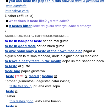
■
you can taste the pepper in this stew
se nota la pimienta en
este estofado
intransitive verb
1
saber (
of/like
, a)
■
what does it taste like?
¿a qué sabe?
■
it tastes bitter
tiene un gusto amargo, sabe a amargo
\
SMALLIDIOMATIC EXPRESSION/SMALL
to be in bad/poor taste
ser de mal gusto
to be in good taste
ser de buen gusto
to give somebody a taste of their own medicine
pagar a
alguien con la misma moneda, darle a alguien de su medicina
to leave a nasty taste in the mouth
dejar un mal sabor de boca
to taste
al gusto
taste bud
papila gustativa
taste
['teɪst]
v
,
tasted
;
tasting
vt
:
probar (alimentos), degustar, catar (vinos)
taste this soup
: prueba esta sopa
taste
vi
:
saber
this tastes good
: esto sabe bueno
taste
n