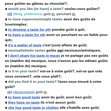
peux goûter au gâteau au chocolat?;
∎
would you like (to have) a taste?
voulez-vous goûter?
(d)
(liking, preference)
goût
m
, penchant
m
;
∎
to have expensive/simple tastes
avoir des goûts de
luxe/simples;
∎
to develop a taste for sth
prendre goût à qch;
∎
to have a taste for sth
avoir un penchant
ou
un faible pour
qch;
∎
it's a matter of taste
c'est (une) affaire de goût;
∎
musical/artistic tastes
goûts
mpl
musicaux/artistiques;
∎
I don't share his taste in music
je ne partage pas ses goûts
en (matière de) musique, nous n'avons pas les mêmes goûts
en (matière de) musique;
∎
is it to your taste?
est-ce à votre goût?, est-ce que cela
vous convient?, cela vous plaît?;
∎
did you find it to your taste?
l'avez-vous trouvé à votre
goût?
(e)
(discernment)
goût
m
;
∎
to have good taste
avoir du goût, avoir bon goût;
∎
they have no taste
ils n'ont aucun goût;
∎
she has good taste in clothes
elle s'habille avec goût;