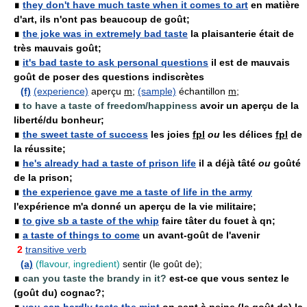
∎
they don't have much taste when it comes to art
en matière
d'art, ils n'ont pas beaucoup de goût;
∎
the joke was in extremely bad taste
la plaisanterie était de
très mauvais goût;
∎
it's bad taste to ask personal questions
il est de mauvais
goût de poser des questions indiscrètes
(f)
(experience)
aperçu
m
;
(sample)
échantillon
m
;
∎
to have a taste of freedom/happiness
avoir un aperçu de la
liberté/du bonheur;
∎
the sweet taste of success
les joies
fpl
ou
les délices
fpl
de
la réussite;
∎
he's already had a taste of prison life
il a déjà tâté
ou
goûté
de la prison;
∎
the experience gave me a taste of life in the army
l'expérience m'a donné un aperçu de la vie militaire;
∎
to give sb a taste of the whip
faire tâter du fouet à qn;
∎
a taste of things to come
un avant-goût de l'avenir
2
transitive verb
(a)
(flavour, ingredient)
sentir (le goût de);
∎
can you taste the brandy in it?
est-ce que vous sentez le
(goût du) cognac?;