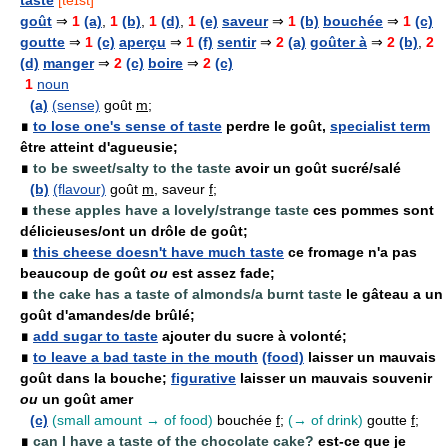
taste
[teɪst]
goût
⇒
1
(a)
,
1
(b)
,
1
(d)
,
1
(e)
saveur
⇒
1
(b)
bouchée
⇒
1
(c)
goutte
⇒
1
(c)
aperçu
⇒
1
(f)
sentir
⇒
2
(a)
goûter à
⇒
2
(b)
,
2
(d)
manger
⇒
2
(c)
boire
⇒
2
(c)
1
noun
(a)
(sense)
goût
m
;
∎
to lose one's sense of taste
perdre le goût,
specialist term
être atteint d'agueusie;
∎
to be sweet/salty to the taste
avoir un goût sucré/salé
(b)
(flavour)
goût
m
, saveur
f
;
∎
these apples have a lovely/strange taste
ces pommes sont
délicieuses/ont un drôle de goût;
∎
this cheese doesn't have much taste
ce fromage n'a pas
beaucoup de goût
ou
est assez fade;
∎
the cake has a taste of almonds/a burnt taste
le gâteau a un
goût d'amandes/de brûlé;
∎
add sugar to taste
ajouter du sucre à volonté;
∎
to leave a bad taste in the mouth
(food)
laisser un mauvais
goût dans la bouche;
figurative
laisser un mauvais souvenir
ou
un goût amer
(c)
(small amount → of food)
bouchée
f
;
(→ of drink)
goutte
f
;
∎
can I have a taste of the chocolate cake?
est-ce que je