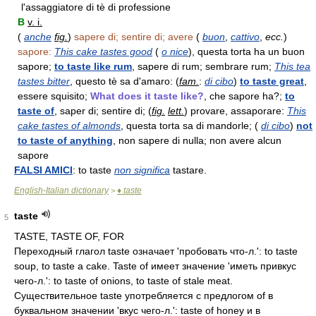
l'assaggiatore di tè di professione
B
v. i.
(
anche
fig.
)
sapere di; sentire di; avere
(
buon
,
cattivo
,
ecc.
)
sapore:
This cake tastes good
(
o nice
), questa torta ha un buon
sapore;
to taste like rum
, sapere di rum; sembrare rum;
This tea
tastes bitter
, questo tè sa d'amaro: (
fam.
:
di cibo
)
to taste great
,
essere squisito;
What does it taste like?
, che sapore ha?;
to
taste of
, saper di; sentire di; (
fig.
lett.
) provare, assaporare:
This
cake tastes of almonds
, questa torta sa di mandorle; (
di cibo
)
not
to taste of anything
, non sapere di nulla; non avere alcun
sapore
FALSI AMICI
: to taste
non significa
tastare.
English-Italian dictionary
♦ taste
>
taste
5
TASTE, TASTE OF, FOR
Переходный глагол taste означает 'пробовать что-л.': to taste
soup, to taste a cake. Taste of имеет значение 'иметь привкус
чего-л.': to taste of onions, to taste of stale meat.
Существительное taste употребляется с предлогом of в
буквальном значении 'вкус чего-л.': taste of honey и в