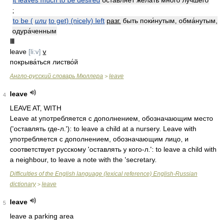
it leaves much to be desired
оставля́ет жела́ть мно́го лу́чшего
;
to be (
или
to get) (nicely) left
разг.
быть поки́нутым, обма́нутым,
одура́ченным
Ⅲ
leave
[li:v]
v
покрыва́ться листво́й
Англо-русский словарь Мюллера
leave
>
leave
4
LEAVE AT, WITH
Leave at употребляется с дополнением, обозначающим место
('оставлять где-л.'): to leave a child at a nursery. Leave with
употребляется с дополнением, обозначающим лицо, и
соответствует русскому 'оставлять у кого-л.': to leave a child with
a neighbour, to leave a note with the 'secretary.
Difficulties of the English language (lexical reference) English-Russian
dictionary
leave
>
leave
5
leave a parking area