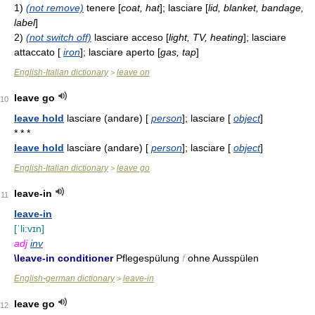
1)
(not remove)
tenere [
coat, hat
]; lasciare [
lid, blanket, bandage,
label
]
2)
(not switch off)
lasciare acceso [
light, TV, heating
]; lasciare
attaccato [
iron
]; lasciare aperto [
gas, tap
]
English-Italian dictionary
leave on
>
leave go
10
leave hold
lasciare (andare) [
person
]; lasciare [
object
]
* * *
leave hold
lasciare (andare) [
person
]; lasciare [
object
]
English-Italian dictionary
leave go
>
leave-in
11
leave-in
[ˈli:vɪn]
adj
inv
\leave-in conditioner
Pflegespülung
f
ohne Ausspülen
English-german dictionary
leave-in
>
leave go
12