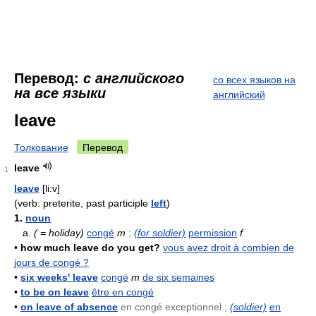
Перевод:
с английского
со всех языков на
на все языки
английский
leave
Толкование
Перевод
leave
1
leave
[li:v]
(verb: preterite, past participle
left
)
1.
noun
a.
( = holiday)
congé
m
;
(for soldier)
permission
f
•
how much leave do you get?
vous avez droit à combien de
jours de congé ?
•
six weeks' leave
congé
m
de six semaines
•
to be on leave
être en congé
•
on leave of absence
en congé exceptionnel ;
(soldier)
en