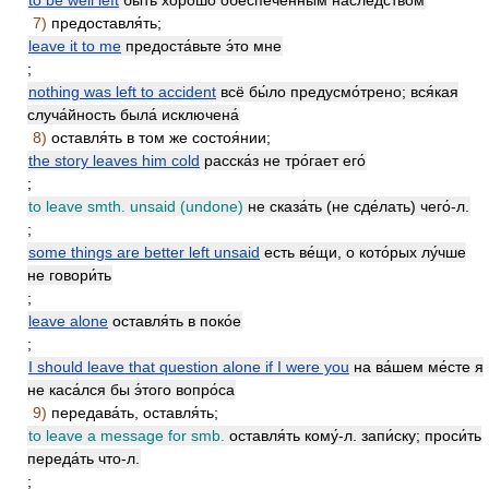
to be well left
быть хорошо́ обеспе́ченным насле́дством
7)
предоставля́ть;
leave it to me
предоста́вьте э́то мне
;
nothing was left to accident
всё бы́ло предусмо́трено; вся́кая
случа́йность была́ исключена́
8)
оставля́ть в том же состоя́нии;
the story leaves him cold
расска́з не тро́гает его́
;
to leave smth. unsaid (undone)
не сказа́ть (не сде́лать) чего́-л.
;
some things are better left unsaid
есть ве́щи, о кото́рых лу́чше
не говори́ть
;
leave alone
оставля́ть в поко́е
;
I should leave that question alone if I were you
на ва́шем ме́сте я
не каса́лся бы э́того вопро́са
9)
передава́ть, оставля́ть;
to leave a message for smb.
оставля́ть кому́-л. запи́ску; проси́ть
переда́ть что-л.
;