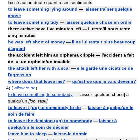
laissé aucun doute quant à ses sentiments
to leave something lying around
—
laisser traîner quelque
chose
to leave something tidy
—
laisser quelque chose en ordre
there are/we have five minutes left — il reste/il nous reste
cinq minutes
he was left short of money
—
il ne lui restait plus beaucoup
d'argent
the accident left him an orphan/a cripple — l'accident a fait
de lui un orphelin/un invalide
the attack left her with a scar
—
elle garde une cicatrice de
l'agression
where does that leave me?
—
qu'est-ce que je vais devenir?
4)
(
allow to do
)
to leave something to somebody
— laisser [quelque chose] à
quelqu'un
[job, task]
to leave it (up) to somebody to do
—
laisser à quelqu'un le
soin de faire
to leave the decision (up) to somebody
—
laisser à
quelqu'un le soin de décider
leave him to sleep
—
laisse-le dormir