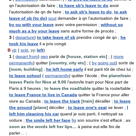
qn l'autorisation de faire ;
to have sb's leave to do
avoir
l'autorisation de qn de faire ;
to ask sb's leave to do
,
to ask
leave of sb (to do)
sout
demander à qn l'autorisation de faire ;
by ou with your leave
avec votre permission ;
without so
much as a by your leave
sans autre forme de procès ;
3
(
departure
)
to take leave of sb
prendre congé de qn ;
he
took his leave
il a pris congé.
B
vtr
(
prét
,
pp
left
)
1
(
depart from
)
gen
partir de
[house, station etc]
; (
more
permanently
) quitter
[country, city etc]
; (
by going out
) sortir de
[room, building]
;
he left home early
il est parti tôt de chez lui ;
to leave school
(
permanently
) quitter l'école ;
the plane/train
leaves Paris for Nice at 9.00
l'avion/le train pour Nice part de
Paris à 9 heures ;
to leave the road/table
quitter la route/table ;
to leave France to live in Canada
quitter la France pour aller
vivre au Canada ;
to leave the track
[train]
dérailler ;
to leave
the ground
[plane]
décoller ;
to leave one's seat
se lever ;
I
left him cleaning his car
quand je suis parti, il nettoyait sa
voiture ;
the smile left her face
fig
son sourire s'est effacé ;
as
soon as the words left her lips…
à peine eut-elle fini de
parler… ;