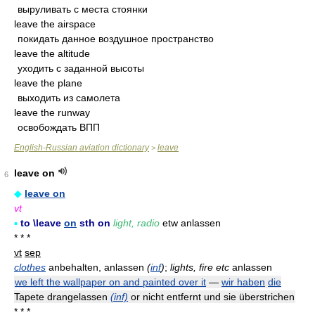
выруливать с места стоянки
leave the airspace
покидать данное воздушное пространство
leave the altitude
уходить с заданной высоты
leave the plane
выходить из самолета
leave the runway
освобождать ВПП
English-Russian aviation dictionary
leave
>
leave on
6
◆
leave on
vt
▪
to \leave
on
sth on
light, radio
etw anlassen
* * *
vt
sep
clothes
anbehalten, anlassen
(
inf
)
;
lights, fire etc
anlassen
we left the wallpaper on and painted over it
—
wir haben
die
Tapete drangelassen
(inf)
or nicht entfernt und sie überstrichen
* * *