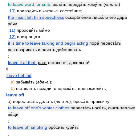
to leave word for smb.
веле́ть переда́ть кому́-л. (
что-л.
)
10)
приводи́ть в како́е-л. состоя́ние;
the insult left him speechless
оскорбле́ние лиши́ло его́ да́ра
ре́чи
11)
проходи́ть ми́мо
12)
прекраща́ть;
it is time to leave talking and begin acting
пора́ переста́ть
разгова́ривать и нача́ть де́йствовать
;
leave it at that!
разг.
оста́вьте!, дово́льно!
◊
leave behind
а)
забыва́ть (
где-л.
);
б)
оставля́ть позади́; опережа́ть; превосходи́ть;
leave off
а)
перестава́ть де́лать (
что-л.
), броса́ть привы́чку;
to leave off one's winter clothes
переста́ть носи́ть, снять тёплые
ве́щи
;
to leave off smoking
бро́сить кури́ть
;