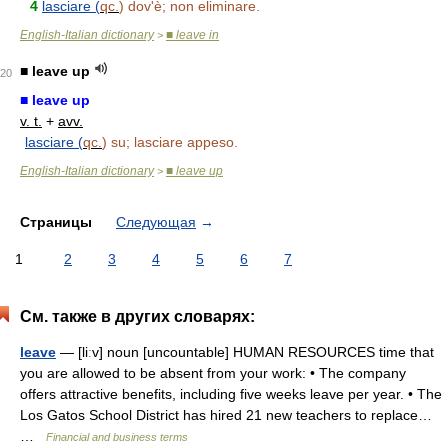
4
lasciare (
qc.
) dov'è; non eliminare.
English-Italian dictionary
■ leave in
>
■ leave up
20
■ leave up
v. t.
+
avv.
lasciare (
qc.
) su; lasciare appeso.
English-Italian dictionary
■ leave up
>
Страницы
Следующая
→
1
2
3
4
5
6
7
См. также в других словарях:
leave
— [liːv] noun [uncountable] HUMAN RESOURCES time that
you are allowed to be absent from your work: • The company
offers attractive benefits, including five weeks leave per year. • The
Los Gatos School District has hired 21 new teachers to replace…
…
Financial and business terms