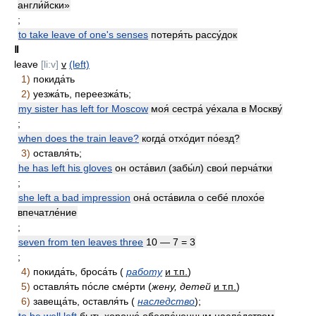
англи́йски»
;
to take leave of one's senses
потеря́ть рассу́док
Ⅱ
leave
[li:v]
v
(left)
1)
покида́ть
2)
уезжа́ть, переезжа́ть;
my sister has left for Moscow
моя́ сестра́ уе́хала в Москву́
;
when does the train leave?
когда́ отхо́дит по́езд?
3)
оставля́ть;
he has left his gloves
он оста́вил (забы́л) свои́ перча́тки
;
she left a bad impression
она́ оста́вила о себе́ плохо́е
впечатле́ние
;
seven from ten leaves three
10 — 7 = 3
;
4)
покида́ть, броса́ть (
работу
и т.п.
)
5)
оставля́ть по́сле сме́рти (
жену, детей
и т.п.
)
6)
завеща́ть, оставля́ть (
наследство
);