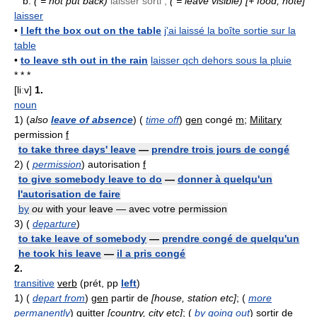
b.
( = not put back)
laisser sorti ;
( = leave visible)
[+ food, note]
laisser
•
I left the box out on the table
j'ai laissé la boîte sortie sur la
table
•
to leave sth out in the rain
laisser qch dehors sous la pluie
* * *
[liːv]
1.
noun
1)
(
also
leave of absence
) (
time off
)
gen
congé
m
;
Military
permission
f
to take three days' leave
—
prendre trois jours de congé
2)
(
permission
) autorisation
f
to give somebody leave to do
—
donner à quelqu'un
l'autorisation de faire
by
ou
with your leave — avec votre permission
3)
(
departure
)
to take leave of somebody
—
prendre congé de quelqu'un
he took his leave
—
il a pris congé
2.
transitive
verb
(prét, pp
left
)
1)
(
depart from
)
gen
partir de
[house, station etc]
; (
more
permanently
) quitter
[country, city etc]
; (
by going out
) sortir de