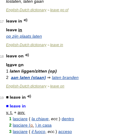
loslaten, laten gaan
English-Dutch dictionary
leave go of
>
leave in
17
leave
in
op zijn plaats laten
English-Dutch dictionary
leave in
>
leave on
18
l
ea
ve
o
n
1
laten liggen/zitten (op)
2
aan laten (staan)
⇒
laten branden
English-Dutch dictionary
leave on
>
■ leave in
19
■ leave in
v. t.
+
avv.
1
lasciare
(
la chiave
,
ecc.
)
dentro
2
lasciare (
q.
) in casa
3
lasciare
(
il fuoco
,
ecc.
)
acceso