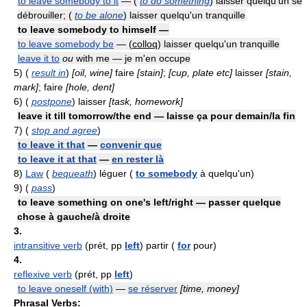
to leave somebody to it
— (
to do something
) laisser quelqu'un se
débrouiller; (
to be alone
) laisser quelqu'un tranquille
to leave somebody to himself —
to leave somebody be
— (
colloq
) laisser quelqu'un tranquille
leave it to
ou
with me — je m'en occupe
5)
(
result in
)
[oil, wine]
faire
[stain]
;
[cup, plate etc]
laisser
[stain,
mark]
; faire
[hole, dent]
6)
(
postpone
) laisser
[task, homework]
leave it till tomorrow/the end — laisse ça pour demain/la fin
7)
(
stop and agree
)
to leave it that
—
convenir que
to leave it at that
—
en rester là
8)
Law
(
bequeath
) léguer (
to somebody
à quelqu'un)
9)
(
pass
)
to leave something on one's left/right — passer quelque
chose à gauche/à droite
3.
intransitive verb
(prét, pp
left
) partir (
for
pour)
4.
reflexive verb
(prét, pp
left
)
to leave oneself (with)
—
se réserver
[time, money]
Phrasal Verbs: