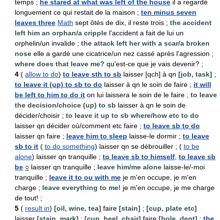
temps ;
he stared at what was left of the house
il a regardé
longuement ce qui restait de la maison ;
ten minus seven
leaves three
Math
sept ôtés de dix, il reste trois ;
the accident
left him an orphan/a cripple
l'accident a fait de lui un
orphelin/un invalide ;
the attack left her with a scar/a broken
nose
elle a gardé une cicatrice/un nez cassé après l'agression ;
where does that leave me?
qu'est-ce que je vais devenir? ;
4
(
allow to do
)
to leave sth to sb
laisser [qch] à qn
[job, task]
;
to leave it (up) to sb to do
laisser à qn le soin de faire ;
it will
be left to him to do it
on lui laissera le soin de le faire ;
to leave
the decision/choice (up) to sb
laisser à qn le soin de
décider/choisir ;
to leave it up to sb where/how etc to do
laisser qn décider où/comment etc faire ;
to leave sb to do
laisser qn faire ;
leave him to sleep
laisse-le dormir ;
to leave
sb to it
(
to do something
) laisser qn se débrouiller ; (
to be
alone
) laisser qn tranquille ;
to leave sb to himself
,
to leave sb
be
○
laisser qn tranquille ;
leave him/me alone
laisse-le/-moi
tranquille ;
leave it to ou with me
je m'en occupe, je m'en
charge ;
leave everything to me!
je m'en occupe, je me charge
de tout! ;
5
(
result in
)
[oil, wine, tea]
faire
[stain]
;
[cup, plate etc]
laisser
[stain, mark]
;
[cup, heel, chair]
faire
[hole, dent]
;
the