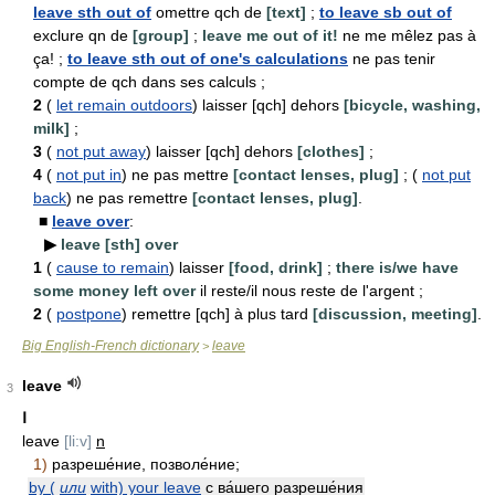
leave sth out of
omettre qch de
[text]
;
to leave sb out of
exclure qn de
[group]
;
leave me out of it!
ne me mêlez pas à
ça! ;
to leave sth out of one's calculations
ne pas tenir
compte de qch dans ses calculs ;
2
(
let remain outdoors
) laisser [qch] dehors
[bicycle, washing,
milk]
;
3
(
not put away
) laisser [qch] dehors
[clothes]
;
4
(
not put in
) ne pas mettre
[contact lenses, plug]
; (
not put
back
) ne pas remettre
[contact lenses, plug]
.
■
leave over
:
▶
leave [sth] over
1
(
cause to remain
) laisser
[food, drink]
;
there is/we have
some money left over
il reste/il nous reste de l'argent ;
2
(
postpone
) remettre [qch] à plus tard
[discussion, meeting]
.
Big English-French dictionary
leave
>
leave
3
Ⅰ
leave
[li:v]
n
1)
разреше́ние, позволе́ние;
by (
или
with) your leave
с ва́шего разреше́ния