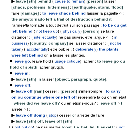
▶
leave [sth] behind
(
cause to remain
)
[person]
laisser
[chaos, problems, bitterness]
;
[earthquake, storm, flood]
faire
[damage]
;
to leave chaos behind
laisser la pagaille
○
;
the army/tornado left a trail of destruction behind it
l'armée/la tornade a tout détruit sur son passage ;
to be ou get
left behind
(
not keep up
) (
physically
)
[person]
se faire
distancer ; (
intellectually
) ne pas suivre, être largué
○
; (
in
business
)
[country, company]
se laisser distancer ; (
not be
taken
) (
accidentally
) être oublié ; (
deliberately
)
the plants
were left behind
on a laissé les plantes.
■
leave go
, leave hold (
usage critiqué
) lâcher ;
to leave go ou
hold of sb/sth
lâcher qn/qch.
■
leave in
:
▶
leave [sth] in
laisser
[object, paragraph, quote]
.
■
leave off
:
▶
leave off
[rain]
cesser ;
[person]
s'interrompre ;
to carry
on ou continue where one left off
reprendre là où on en était
;
where did we leave off?
où en étions-nous? ;
leave off
○
!
arrête
○
! ;
▶
leave off doing
(
stop
) cesser
or
arrêter de faire ;
▶
leave [sth] off
,
leave off [sth]
1
(
not put on
) ne pas mettre
[coat, tie, hat, lid, blanket]
; (
not