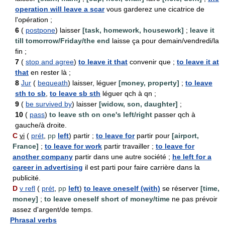
operation will leave a scar
vous garderez une cicatrice de
l'opération ;
6
(
postpone
) laisser
[task, homework, housework]
;
leave it
till tomorrow/Friday/the end
laisse ça pour demain/vendredi/la
fin ;
7
(
stop and agree
)
to leave it that
convenir que ;
to leave it at
that
en rester là ;
8
Jur
(
bequeath
) laisser, léguer
[money, property]
;
to leave
sth to sb
,
to leave sb sth
léguer qch à qn ;
9
(
be survived by
) laisser
[widow, son, daughter]
;
10
(
pass
)
to leave sth on one's left/right
passer qch à
gauche/à droite.
C
vi
(
prét
,
pp
left
) partir ;
to leave for
partir pour
[airport,
France]
;
to leave for work
partir travailler ;
to leave for
another company
partir dans une autre société ;
he left for a
career in advertising
il est parti pour faire carrière dans la
publicité.
D
v refl
(
prét
,
pp
left
)
to leave oneself (with)
se réserver
[time,
money]
;
to leave oneself short of money/time
ne pas prévoir
assez d'argent/de temps.
Phrasal verbs