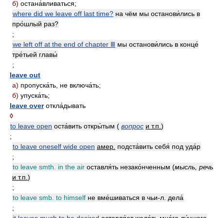
б)
остана́вливаться;
where did we leave off last time?
на чём мы останови́лись в
про́шлый раз?
;
we left off at the end of chapter Ⅲ
мы останови́лись в конце́
тре́тьей главы́
;
leave out
а)
пропуска́ть, не включа́ть;
б)
упуска́ть;
leave over
откла́дывать
◊
to leave open
оста́вить откры́тым (
вопрос
и т.п.
)
;
to leave oneself wide open
амер.
подста́вить себя́ под уда́р
;
to leave smth. in the air
оставля́ть незако́нченным (
мысль, речь
и т.п.
)
;
to leave smb. to himself
не вме́шиваться в чьи-л. дела́
;