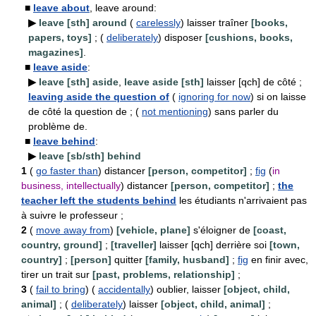
■
leave about
, leave around:
▶
leave [sth] around
(
carelessly
) laisser traîner
[books,
papers, toys]
; (
deliberately
) disposer
[cushions, books,
magazines]
.
■
leave aside
:
▶
leave [sth] aside
,
leave aside [sth]
laisser [qch] de côté ;
leaving aside the question of
(
ignoring for now
) si on laisse
de côté la question de ; (
not mentioning
) sans parler du
problème de.
■
leave behind
:
▶
leave [sb/sth] behind
1
(
go faster than
) distancer
[person, competitor]
;
fig
(
in
business, intellectually
) distancer
[person, competitor]
;
the
teacher left the students behind
les étudiants n'arrivaient pas
à suivre le professeur ;
2
(
move away from
)
[vehicle, plane]
s'éloigner de
[coast,
country, ground]
;
[traveller]
laisser [qch] derrière soi
[town,
country]
;
[person]
quitter
[family, husband]
;
fig
en finir avec,
tirer un trait sur
[past, problems, relationship]
;
3
(
fail to bring
) (
accidentally
) oublier, laisser
[object, child,
animal]
; (
deliberately
) laisser
[object, child, animal]
;