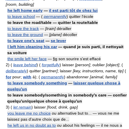
[room, building]
he left home early
—
il est parti tôt de chez lui
to leave school
— (
permanently
) quitter l'école
to leave the road/table — quitter la route/table
to leave the track
—
[train]
dérailler
to leave the ground
—
[plane]
décoller
to leave one's seat
—
se lever
I left him cleaning his car
— quand je suis parti, il nettoyait
sa voiture
the smile left her face
—
fig
son sourire s'est effacé
2)
(
leave behind
) (
forgetfully
) laisser
[person]
; oublier
[object]
; (
deliberately
) quitter
[partner]
; laisser
[key, instructions, name, tip]
(
for
pour;
with
à); (
permanently
) abandonner
[animal, family]
to leave somebody something
—
laisser quelque chose à
quelqu'un
to leave somebody/something in somebody's care — confier
quelqu'un/quelque chose à quelqu'un
3)
(
let remain
) laisser
[food, drink, gap]
you leave me no choice
ou
alternative but to... — vous ne me
laissez pas d'autre choix que de...
he left us in no doubt as to
ou
about his feelings — il ne nous a