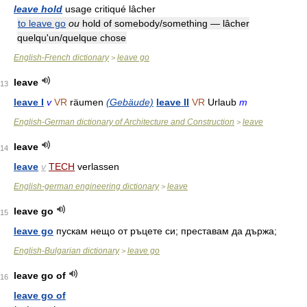
leave hold
usage critiqué lâcher
to leave go
ou
hold of somebody/something — lâcher
quelqu'un/quelque chose
English-French dictionary
leave go
>
leave
13
leave I
v
VR
räumen
(Gebäude)
leave II
VR
Urlaub
m
English-German dictionary of Architecture and Construction
leave
>
leave
14
leave
v
TECH
verlassen
English-german engineering dictionary
leave
>
leave go
15
leave go
пускам
нещо
от
ръцете
си;
преставам
да
държа;
English-Bulgarian dictionary
leave go
>
leave go of
16
leave go of