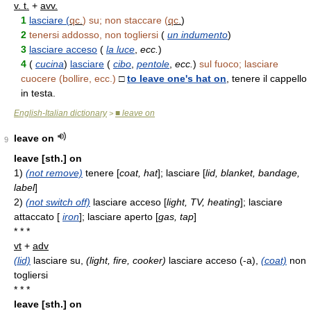
v. t.
+
avv.
1
lasciare (
qc.
) su; non staccare (
qc.
)
2
tenersi addosso, non togliersi
(
un indumento
)
3
lasciare acceso
(
la luce
,
ecc.
)
4
(
cucina
)
lasciare
(
cibo
,
pentole
,
ecc.
)
sul fuoco; lasciare
cuocere (bollire, ecc.)
□
to leave one's hat on
, tenere il cappello
in testa.
English-Italian dictionary
■ leave on
>
leave on
9
leave [sth.] on
1)
(not remove)
tenere [
coat, hat
]; lasciare [
lid, blanket, bandage,
label
]
2)
(not switch off)
lasciare acceso [
light, TV, heating
]; lasciare
attaccato [
iron
]; lasciare aperto [
gas, tap
]
* * *
vt
+
adv
(lid)
lasciare su,
(light, fire, cooker)
lasciare acceso (-a),
(coat)
non
togliersi
* * *
leave [sth.] on