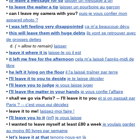
•
to leave a message for sb
laisser un message à qn
•
to leave the waiter a tip
laisser un pourboire au garçon
•
can I leave my camera with you?
puis-je vous confier mon
appareil photo ?
•
I was left feeling very disappointed
ça m'a beaucoup déçu
•
this will leave them with huge debts
ils vont se retrouver avec
de grosses dettes
d.
( = allow to remain)
laisser
•
leave it where it is
laisse-le où il est
•
it left me free for the afternoon
cela m'a laissé l'après-midi de
libre
•
he left it lying on the floor
il l'a laissé traîner par terre
•
I'll leave it to you to decide
je te laisse décider
•
I'll leave you to judge
je vous laisse juger
•
I'll leave the matter in your hands
je vous confie l'affaire
•
shall we go via Paris? -- I'll leave it to you
et si on passait par
Paris ? -- c'est vous qui décidez
•
leave it to me!
laissez-moi faire !
•
I'll leave you to it
(inf)
je vous laisse
•
I wanted to leave myself at least £80 a week
je voulais garder
au moins 80 livres par semaine
•
let's leave it at that
tenons-nous-en là