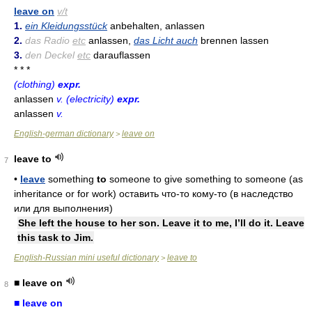
leave on
v/t
1.
ein Kleidungsstück
anbehalten, anlassen
2.
das Radio
etc
anlassen,
das Licht auch
brennen lassen
3.
den Deckel
etc
darauflassen
* * *
(clothing)
expr.
anlassen
v. (electricity)
expr.
anlassen
v.
English-german dictionary
leave on
>
leave to
7
•
leave
something
to
someone to give something to someone (as
inheritance or for work) оставить что-то кому-то (в наследство
или для выполнения)
She left the house to her son. Leave it to me, I’ll do it. Leave
this task to Jim.
English-Russian mini useful dictionary
leave to
>
■ leave on
8
■ leave on