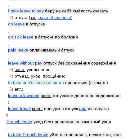
;
I take leave to say
беру́ на себя́ сме́лость сказа́ть
2)
о́тпуск (
тж.
leave of absence
);
on leave
в о́тпуске
;
on sick leave
в о́тпуске по боле́зни
;
paid leave
опла́чиваемый о́тпуск
;
leave without pay
о́тпуск без сохране́ния содержа́ния
3)
воен.
увольне́ние
4)
отъе́зд, ухо́д; проща́ние;
to take one's leave (of smb.)
проща́ться (с кем-л.)
5)
attr.
:
leave allowance
воен.
отпускно́е де́нежное содержа́ние
;
leave travel
воен.
пое́здка в о́тпуск
или
из о́тпуска
◊
French leave
ухо́д без проща́ния, незаме́тный ухо́д
;
to take French leave
уйти́ не проща́ясь, незаме́тно, «по-