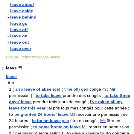
-
leave about
-
leave aside
-
leave behind
-
leave go
-
leave off
-
leave on
-
leave out
-
leave over
English-French dictionary
leave
>
leave
2
leave
A
n
1
(
also
leave of absence
) (
time off
)
gen
congé
m
;
Mil
permission
f
;
to take leave
prendre des congés ;
to take three
days' leave
prendre trois jours de congé ;
I've taken all my
leave for this year
j'ai pris tous mes congés pour cette année ;
to be granted 24 hours' leave
Mil
recevoir une permission de
24 heures ;
to be on leave
gen
être en congé ;
Mil
être en
permission ;
to come home on leave
Mil
rentrer en permission ;
2
(
permission
) autorisation
f
;
to give sb leave to do
donner à