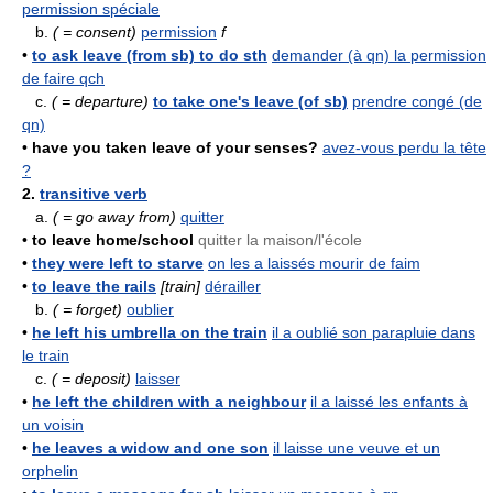
permission spéciale
b.
( = consent)
permission
f
•
to ask leave (from sb) to do sth
demander (à qn) la permission
de faire qch
c.
( = departure)
to take one's leave (of sb)
prendre congé (de
qn)
•
have you taken leave of your senses?
avez-vous perdu la tête
?
2.
transitive verb
a.
( = go away from)
quitter
•
to leave home/school
quitter la maison/l'école
•
they were left to starve
on les a laissés mourir de faim
•
to leave the rails
[train]
dérailler
b.
( = forget)
oublier
•
he left his umbrella on the train
il a oublié son parapluie dans
le train
c.
( = deposit)
laisser
•
he left the children with a neighbour
il a laissé les enfants à
un voisin
•
he leaves a widow and one son
il laisse une veuve et un
orphelin