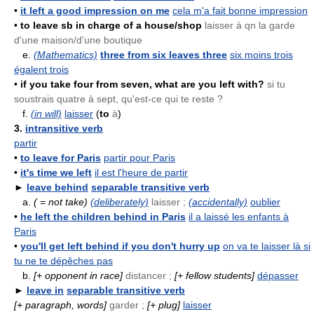
•
it left a good impression on me
cela m'a fait bonne impression
•
to leave sb in charge of a house/shop
laisser à qn la garde
d'une maison/d'une boutique
e.
(Mathematics)
three from six leaves three
six moins trois
égalent trois
•
if you take four from seven, what are you left with?
si tu
soustrais quatre à sept, qu'est-ce qui te reste ?
f.
(in will)
laisser
(
to
à
)
3.
intransitive verb
partir
•
to leave for Paris
partir pour Paris
•
it's time we left
il est l'heure de partir
►
leave behind
separable transitive verb
a.
( = not take)
(deliberately)
laisser ;
(accidentally)
oublier
•
he left the children behind in Paris
il a laissé les enfants à
Paris
•
you'll get left behind if you don't hurry up
on va te laisser là si
tu ne te dépêches pas
b.
[+ opponent in race]
distancer ;
[+ fellow students]
dépasser
►
leave in
separable transitive verb
[+ paragraph, words]
garder ;
[+ plug]
laisser