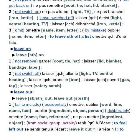
put back on
) ne pas remettre
[coat, tie, hat, lid, blanket]
;
2
(
not switch on
) ne pas allumer
[light, TV]
; ne pas brancher
[iron, kettle]
; (
leave switched off
) laisser [qch] éteint
[light,
central heating, TV]
; laisser [qch] débranché
[iron, kettle]
;
3
(
omit
) omettre
[name, item, letter]
; (
by mistake
) oublier
[name, item, letter]
;
to leave sth off a list
omettre qch d'une
liste.
■
leave on
:
▶
leave [sth] on
1
(
not remove
) garder
[coat, tie, hat]
; laisser
[lid, blanket,
bandage, label]
;
2
(
not switch off
) laisser [qch] allumé
[light, TV, central
heating]
; laisser [qch] branché
[iron]
; laisser [qch] ouvert
[gas,
tap]
; laisser
[safety catch]
.
■
leave out
:
▶
leave [sb/sth] out
,
leave out [sb/sth]
1
(
fail to include
) (
accidentally
) omettre, oublier
[word, line,
name, fact]
; oublier
[ingredient, object, person]
(
deliberately
)
omettre
[name, fact, reference]
; ne pas mettre
[ingredient,
object]
; (
from social group, activity
) tenir [qn] à l'écart ;
to feel
left out
se sentir tenu à l'écart ;
leave it out
○
!
arrête
○
! ;
to