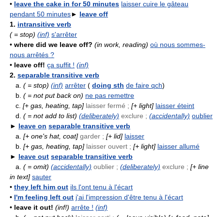
•
leave the cake in for 50 minutes
laisser cuire le gâteau
pendant 50 minutes
►
leave off
1.
intransitive verb
( = stop)
(inf)
s'arrêter
•
where did we leave off?
(in work, reading)
où nous sommes-
nous arrêtés ?
•
leave off!
ça suffit !
(inf)
2.
separable transitive verb
a.
( = stop)
(inf)
arrêter
(
doing sth
de faire qch
)
b.
( = not put back on)
ne pas remettre
c.
[+ gas, heating, tap]
laisser fermé ;
[+ light]
laisser éteint
d.
( = not add to list)
(deliberately)
exclure ;
(accidentally)
oublier
►
leave on
separable transitive verb
a.
[+ one's hat, coat]
garder ;
[+ lid]
laisser
b.
[+ gas, heating, tap]
laisser ouvert ;
[+ light]
laisser allumé
►
leave out
separable transitive verb
a.
( = omit)
(accidentally)
oublier ;
(deliberately)
exclure ;
[+ line
in text]
sauter
•
they left him out
ils l'ont tenu à l'écart
•
I'm feeling left out
j'ai l'impression d'être tenu à l'écart
•
leave it out!
(inf!)
arrête !
(inf)