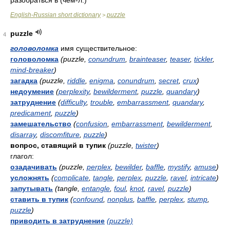
разобраться в (чем-л.)
English-Russian short dictionary
puzzle
>
puzzle
4
головоломка
имя существительное:
головоломка
(puzzle,
conundrum
,
brainteaser
,
teaser
,
tickler
,
mind-breaker
)
загадка
(puzzle,
riddle
,
enigma
,
conundrum
,
secret
,
crux
)
недоумение
(
perplexity
,
bewilderment
,
puzzle
,
quandary
)
затруднение
(
difficulty
,
trouble
,
embarrassment
,
quandary
,
predicament
,
puzzle
)
замешательство
(
confusion
,
embarrassment
,
bewilderment
,
disarray
,
discomfiture
,
puzzle
)
вопрос, ставящий в тупик
(puzzle,
twister
)
глагол:
озадачивать
(puzzle,
perplex
,
bewilder
,
baffle
,
mystify
,
amuse
)
усложнять
(
complicate
,
tangle
,
perplex
,
puzzle
,
ravel
,
intricate
)
запутывать
(tangle,
entangle
,
foul
,
knot
,
ravel
,
puzzle
)
ставить в тупик
(
confound
,
nonplus
,
baffle
,
perplex
,
stump
,
puzzle
)
приводить в затруднение
(puzzle)