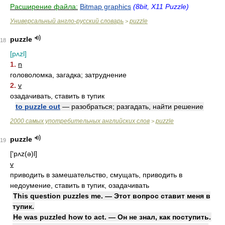
Расширение файла:
Bitmap graphics
(8bit, X11 Puzzle)
Универсальный англо-русский словарь
puzzle
>
puzzle
18
[pʌzl]
1.
n
головоломка, загадка; затруднение
2.
v
озадачивать, ставить в тупик
to puzzle out
— разобраться; разгадать, найти решение
2000 самых употребительных английских слов
puzzle
>
puzzle
19
['pʌz(ə)l]
v
приводить в замешательство, смущать, приводить в
недоумение, ставить в тупик, озадачивать
This question puzzles me. — Этот вопрос ставит меня в
тупик.
He was puzzled how to act. — Он не знал, как поступить.