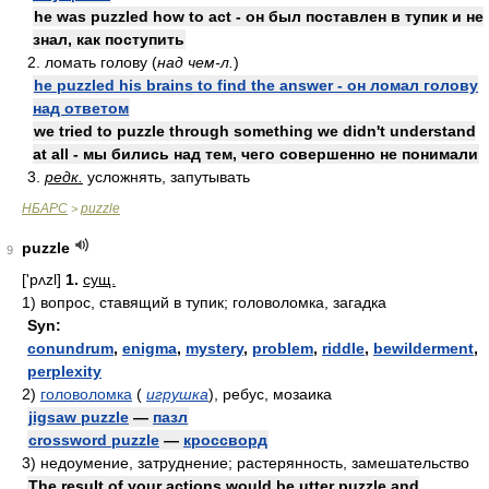
he was puzzled how to act - он был поставлен в тупик и не
знал, как поступить
2. ломать голову (
над чем-л.
)
he puzzled his brains to find the answer - он ломал голову
над ответом
we tried to puzzle through something we didn't understand
at all - мы бились над тем, чего совершенно не понимали
3.
редк.
усложнять, запутывать
НБАРС
puzzle
>
puzzle
9
['pʌzl]
1.
сущ.
1)
вопрос, ставящий в тупик; головоломка, загадка
Syn:
conundrum
,
enigma
,
mystery
,
problem
,
riddle
,
bewilderment
,
perplexity
2)
головоломка
(
игрушка
)
, ребус, мозаика
jigsaw puzzle
—
пазл
crossword puzzle
—
кроссворд
3)
недоумение, затруднение; растерянность, замешательство
The result of your actions would be utter puzzle and