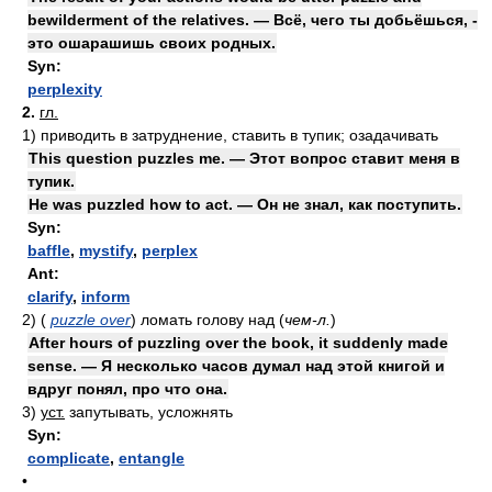
bewilderment of the relatives. — Всё, чего ты добьёшься, -
это ошарашишь своих родных.
Syn:
perplexity
2.
гл.
1)
приводить в затруднение, ставить в тупик; озадачивать
This question puzzles me. — Этот вопрос ставит меня в
тупик.
He was puzzled how to act. — Он не знал, как поступить.
Syn:
baffle
,
mystify
,
perplex
Ant:
clarify
,
inform
2)
(
puzzle over
)
ломать голову над
(
чем-л.
)
After hours of puzzling over the book, it suddenly made
sense. — Я несколько часов думал над этой книгой и
вдруг понял, про что она.
3)
уст.
запутывать, усложнять
Syn:
complicate
,
entangle
•