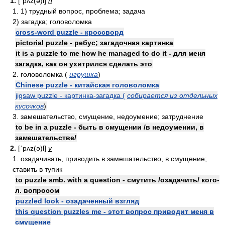
1.
[ʹpʌz(ə)l]
n
1. 1) трудный вопрос, проблема; задача
2) загадка; головоломка
cross-word puzzle - кроссворд
pictorial puzzle - ребус; загадочная картинка
it is a puzzle to me how he managed to do it - для меня
загадка, как он ухитрился сделать это
2. головоломка (
игрушка
)
Chinese puzzle - китайская головоломка
jigsaw puzzle - картинка-загадка (
собирается из отдельных
кусочков
)
3. замешательство, смущение, недоумение; затруднение
to be in a puzzle - быть в смущении /в недоумении, в
замешательстве/
2.
[ʹpʌz(ə)l]
v
1. озадачивать, приводить в замешательство, в смущение;
ставить в тупик
to puzzle smb. with a question - смутить /озадачить/ кого-
л. вопросом
puzzled look - озадаченный взгляд
this question puzzles me - этот вопрос приводит меня в
смущение