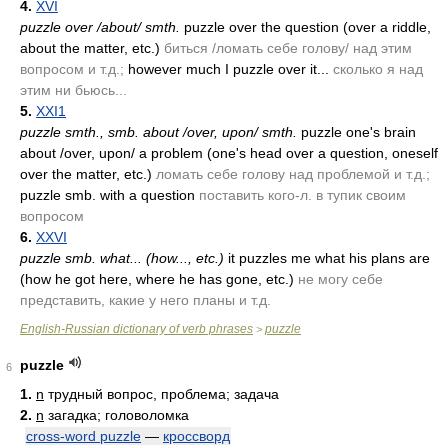
4.
XVI
puzzle over /about/ smth.
puzzle over the question
(over a riddle,
about the matter, etc.)
биться /ломать себе голову/ над этим
вопросом и т.д.;
however much I puzzle over it...
сколько я над
этим ни бьюсь...
5.
XXI1
puzzle smth., smb. about /over, upon/ smth.
puzzle one's brain
about /over, upon/ a problem
(one's head over a question, oneself
over the matter, etc.)
ломать себе голову над проблемой и т.д.;
puzzle smb. with a question
поставить кого-л. в тупик своим
вопросом
6.
XXVI
puzzle smb. what...
(how..., etc.)
it puzzles me what his plans are
(how he got here, where he has gone, etc.)
не могу себе
представить, какие у него планы и т.д.
English-Russian dictionary of verb phrases
puzzle
>
puzzle
6
1.
n
трудный вопрос, проблема; задача
2.
n
загадка; головоломка
cross-word puzzle
—
кроссворд