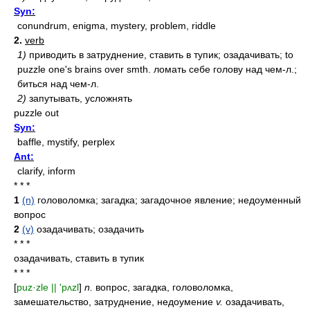
Syn:
conundrum, enigma, mystery, problem, riddle
2.
verb
1)
приводить в затруднение, ставить в тупик; озадачивать; to
puzzle one's brains over smth. ломать себе голову над чем-л.;
биться над чем-л.
2)
запутывать, усложнять
puzzle out
Syn:
baffle, mystify, perplex
Ant:
clarify, inform
* * *
1
(n)
головоломка; загадка; загадочное явление; недоуменный
вопрос
2
(v)
озадачивать; озадачить
* * *
озадачивать, ставить в тупик
* * *
[
puz·zle || 'pʌzl
]
n.
вопрос, загадка, головоломка,
замешательство, затруднение, недоумение
v.
озадачивать,