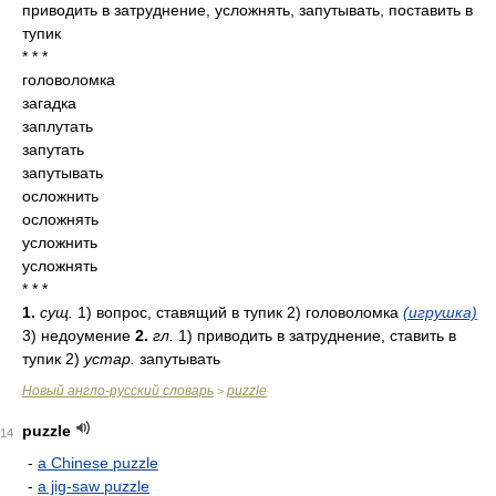
приводить в затруднение, усложнять, запутывать, поставить в
тупик
* * *
головоломка
загадка
заплутать
запутать
запутывать
осложнить
осложнять
усложнить
усложнять
* * *
1.
сущ.
1) вопрос, ставящий в тупик 2) головоломка
(игрушка)
3) недоумение
2.
гл.
1) приводить в затруднение, ставить в
тупик 2)
устар.
запутывать
Новый англо-русский словарь
puzzle
>
puzzle
14
-
a Chinese puzzle
-
a jig-saw puzzle