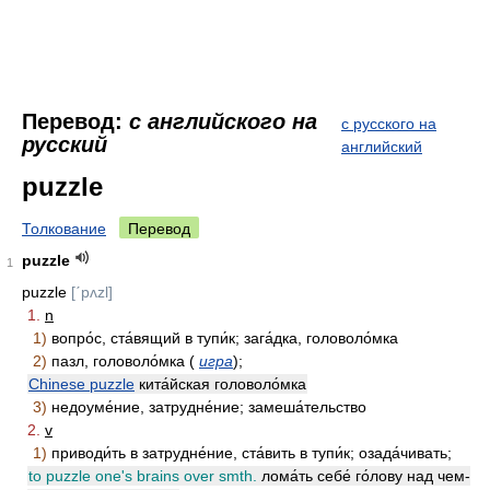
Перевод:
с английского на
с русского на
русский
английский
puzzle
Толкование
Перевод
puzzle
1
puzzle
[ˊpʌzl]
1.
n
1)
вопро́с, ста́вящий в тупи́к; зага́дка, головоло́мка
2)
пазл, головоло́мка (
игра
);
Chinese puzzle
кита́йская головоло́мка
3)
недоуме́ние, затрудне́ние; замеша́тельство
2.
v
1)
приводи́ть в затрудне́ние, ста́вить в тупи́к; озада́чивать;
to puzzle one's brains over smth.
лома́ть себе́ го́лову над чем-