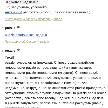
л.; би́ться над чем-л.
2)
запу́тывать, усложня́ть
puzzle out
распу́тать (
что-л.
), разобра́ться (в
чём-л.
)
Англо-русский словарь Мюллера
puzzle
>
puzzle
2
puzzle озадачивать задача
Персональный Сократ
puzzle
>
puzzle
3
[ˈpʌzl]
puzzle головоломка (игрушка); Chinese puzzle китайская
головоломка puzzle вопрос, ставящий в тупик; загадка,
головоломка puzzle головоломка (игрушка); Chinese puzzle
китайская головоломка puzzle запутывать, усложнять; puzzle
out распутать (что-л.), разобраться в (чем-л.) puzzle
недоумение, затруднение; замешательство puzzle приводить в
затруднение, ставить в тупик; озадачивать to puzzle one's brains
(over smth.) ломать себе голову (над чем-л.); биться (над чем-
л.) puzzle запутывать, усложнять; puzzle out распутать (что-л.),