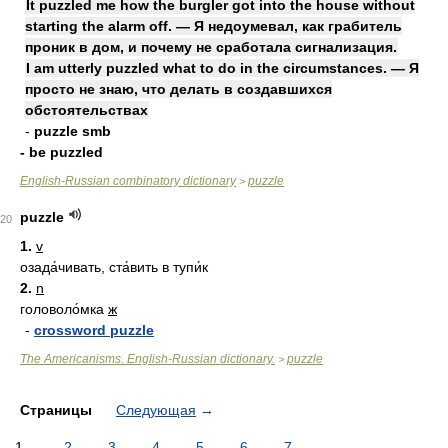
It puzzled me how the burgler got into the house without
starting the alarm off. — Я недоумевал, как грабитель
проник в дом, и почему не сработала сигнализация.
I am utterly puzzled what to do in the circumstances. — Я
просто не знаю, что делать в создавшихся
обстоятельствах
-
puzzle smb
- be puzzled
English-Russian combinatory dictionary
puzzle
>
puzzle
20
1.
v
озада́чивать, ста́вить в тупи́к
2.
n
головоло́мка
ж
-
crossword puzzle
The Americanisms. English-Russian dictionary.
puzzle
>
Страницы
Следующая
→
1
2
3
4
5
6
7