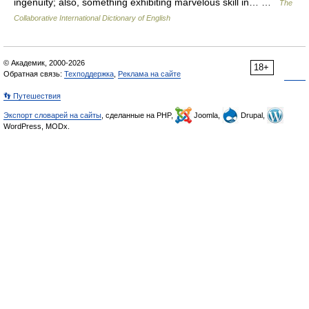
ingenuity; also, something exhibiting marvelous skill in… …
The
Collaborative International Dictionary of English
© Академик, 2000-2026
18+
Обратная связь:
Техподдержка
,
Реклама на сайте
👣 Путешествия
Экспорт словарей на сайты
, сделанные на PHP,
Joomla,
Drupal,
WordPress, MODx.