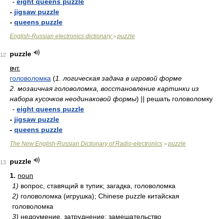
-
eight queens puzzle
-
jigsaw puzzle
-
queens puzzle
English-Russian electronics dictionary
puzzle
>
puzzle
12
вчт.
головоломка
(
1. логическая задача в игровой форме
2. мозаичная головоломка, восстановление картинки из
набора кусочков неодинаковой формы
) || решать головоломку
-
eight queens puzzle
-
jigsaw puzzle
-
queens puzzle
The New English-Russian Dictionary of Radio-electronics
puzzle
>
puzzle
13
1.
noun
1)
вопрос, ставящий в тупик; загадка, головоломка
2)
головоломка (игрушка); Chinese puzzle китайская
головоломка
3)
недоумение, затруднение; замешательство