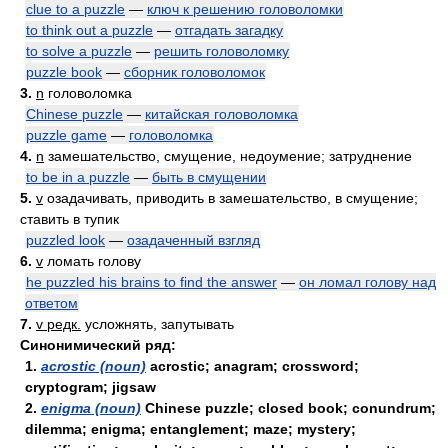
clue to a puzzle
—
ключ к решению головоломки
to think out a puzzle
—
отгадать загадку
to solve a puzzle
—
решить головоломку
puzzle book
—
сборник головоломок
3.
n
головоломка
Chinese puzzle
—
китайская головоломка
puzzle game
—
головоломка
4.
n
замешательство, смущение, недоумение; затруднение
to be in a puzzle
—
быть в смущении
5.
v
озадачивать, приводить в замешательство, в смущение;
ставить в тупик
puzzled look
—
озадаченный взгляд
6.
v
ломать голову
he puzzled his brains to find the answer
—
он ломал голову над
ответом
7.
v редк.
усложнять, запутывать
Синонимический ряд:
1.
acrostic (noun)
acrostic; anagram; crossword;
cryptogram; jigsaw
2.
enigma (noun)
Chinese puzzle; closed book; conundrum;
dilemma; enigma; entanglement; maze; mystery;