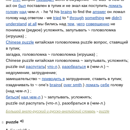
act он
был
поставлен в тупик и не знал как поступить
ломать
голову
над
чем-л. - he *d his
brains
to find the
answer
он ломал
голову над ответом - we
tried
to *
through
something
we
didn't
understand
at all
мы бились над
тем
,
чего
совершенно
не
понимали (редкое) усложнять, запутывать ~ головоломка
(игрушка) ;
Chinese puzzle
китайская головоломка puzzle вопрос, ставящий
в тупик;
загадка, головоломка ~ головоломка (игрушка) ;
Chinese puzzle китайская головоломка ~ запутывать, усложнять;
puzzle out
распутать
(
что-л
.),
разобраться
в (чем-л.) ~
недоумение, затруднение;
замешательство ~
приводить в
затруднение, ставить в тупик;
озадачивать to ~ one's
brains
(
over smth
.)
ломать
себе
голову
(над чем-л.) ;
биться
(
над чем-л
.) ~ запутывать, усложнять;
puzzle out распутать (что-л.), разобраться в (чем-л.)
Большой англо-русский и русско-английский словарь
puzzle
>
puzzle
8