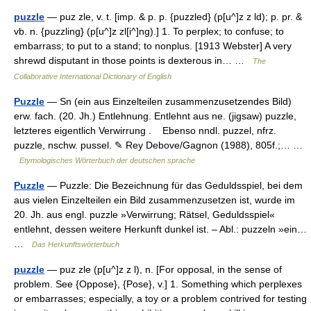
puzzle
— puz zle, v. t. [imp. & p. p. {puzzled} (p[u^]z z ld); p. pr. &
vb. n. {puzzling} (p[u^]z zl[i^]ng).] 1. To perplex; to confuse; to
embarrass; to put to a stand; to nonplus. [1913 Webster] A very
shrewd disputant in those points is dexterous in… …
The
Collaborative International Dictionary of English
Puzzle
— Sn (ein aus Einzelteilen zusammenzusetzendes Bild)
erw. fach. (20. Jh.) Entlehnung. Entlehnt aus ne. (jigsaw) puzzle,
letzteres eigentlich Verwirrung . Ebenso nndl. puzzel, nfrz.
puzzle, nschw. pussel. ✎ Rey Debove/Gagnon (1988), 805f.;… …
Etymologisches Wörterbuch der deutschen sprache
Puzzle
— Puzzle: Die Bezeichnung für das Geduldsspiel, bei dem
aus vielen Einzelteilen ein Bild zusammenzusetzen ist, wurde im
20. Jh. aus engl. puzzle »Verwirrung; Rätsel, Geduldsspiel«
entlehnt, dessen weitere Herkunft dunkel ist. – Abl.: puzzeln »ein…
…
Das Herkunftswörterbuch
puzzle
— puz zle (p[u^]z z l), n. [For opposal, in the sense of
problem. See {Oppose}, {Pose}, v.] 1. Something which perplexes
or embarrasses; especially, a toy or a problem contrived for testing