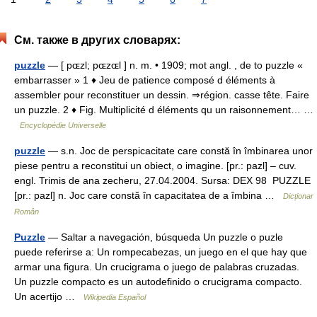
См. также в других словарях:
puzzle
— [ pɶzl; pɶzɶl ] n. m. • 1909; mot angl. , de to puzzle «
embarrasser » 1 ♦ Jeu de patience composé d éléments à
assembler pour reconstituer un dessin. ⇒région. casse tête. Faire
un puzzle. 2 ♦ Fig. Multiplicité d éléments qu un raisonnement… …
Encyclopédie Universelle
puzzle
— s.n. Joc de perspicacitate care constă în îmbinarea unor
piese pentru a reconstitui un obiect, o imagine. [pr.: pazl] – cuv.
engl. Trimis de ana zecheru, 27.04.2004. Sursa: DEX 98 PUZZLE
[pr.: pazl] n. Joc care constă în capacitatea de a îmbina …
Dicționar
Român
Puzzle
— Saltar a navegación, búsqueda Un puzzle o puzle
puede referirse a: Un rompecabezas, un juego en el que hay que
armar una figura. Un crucigrama o juego de palabras cruzadas.
Un puzzle compacto es un autodefinido o crucigrama compacto.
Un acertijo …
Wikipedia Español