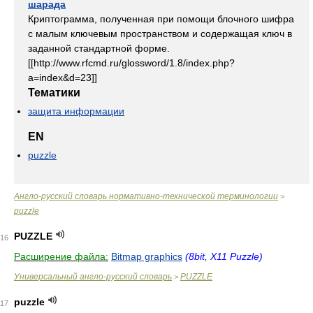
шарада
Криптограмма, полученная при помощи блочного шифра
с малым ключевым пространством и содержащая ключ в
заданной стандартной форме.
[[http://www.rfcmd.ru/glossword/1.8/index.php?
a=index&d=23]]
Тематики
защита информации
EN
puzzle
Англо-русский словарь нормативно-технической терминологии
>
puzzle
PUZZLE
16
Расширение файла:
Bitmap graphics
(8bit, X11 Puzzle)
Универсальный англо-русский словарь
PUZZLE
>
puzzle
17