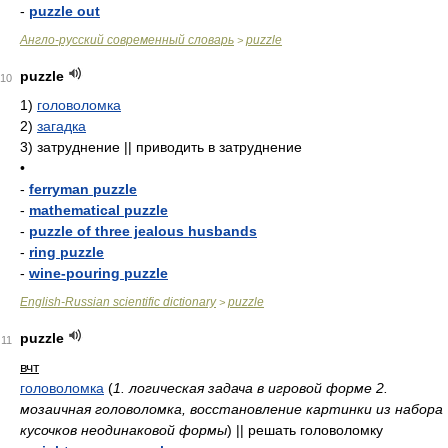
-
puzzle out
Англо-русский современный словарь
puzzle
>
puzzle
10
1)
головоломка
2)
загадка
3)
затруднение || приводить в затруднение
•
-
ferryman puzzle
-
mathematical puzzle
-
puzzle of three jealous husbands
-
ring puzzle
-
wine-pouring puzzle
English-Russian scientific dictionary
puzzle
>
puzzle
11
вчт
головоломка
(
1. логическая задача в игровой форме 2.
мозаичная головоломка, восстановление картинки из набора
кусочков неодинаковой формы
)
|| решать головоломку