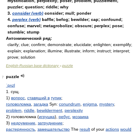
mystification; perplexity; poser; problem; puzzlement;
puzzler; question; riddle; why
3.
consider (verb)
consider; mull; ponder
4.
perplex (verb)
baffle; befog; bewilder; cap; confound;
confuse; marvel; metagrobolize; obscure; perplex; pose;
stumble; stump
Антонимический ряд:
clarify; clue; confirm; demonstrate; elucidate; enlighten; exemplify;
explain; explanation; illumine; illustrate; inform; instruct; interpret;
prove; solution
English-Russian base dictionary
puzzle
>
puzzle
7
ˈpʌzl
1. сущ.
1)
вопрос
,
ставящий в
тупик
;
головоломка
,
загадка
Syn:
conundrum
,
enigma
,
mystery
,
problem
,
riddle
,
bewilderment
,
perplexity
2) головоломка (
игрушка
),
ребус
,
мозаика
3)
недоумение
,
затруднение
;
растерянность
,
замешательство
The
result
of your
actions
would