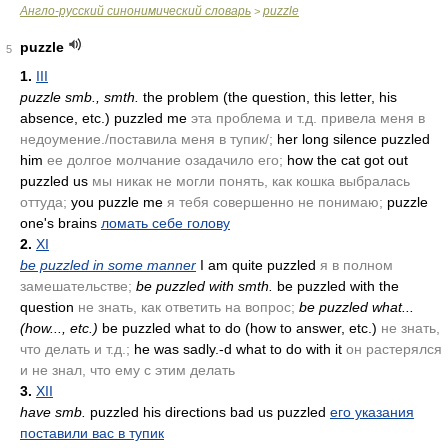
Англо-русский синонимический словарь
puzzle
>
puzzle
5
1.
III
puzzle smb., smth.
the problem
(the question, this letter, his
absence, etc.)
puzzled me
эта проблема и т.д. привела меня в
недоумение./поставила меня в тупик/;
her long silence puzzled
him
ее долгое молчание озадачило его;
how the cat got out
puzzled us
мы никак не могли понять, как кошка выбралась
оттуда;
you puzzle me
я тебя совершенно не понимаю;
puzzle
one's brains
ломать себе голову
2.
XI
be puzzled in some manner
I am quite puzzled
я в полном
замешательстве;
be puzzled with smth.
be puzzled with the
question
не знать, как ответить на вопрос;
be puzzled what...
(how..., etc.)
be puzzled what to do
(how to answer, etc.)
не знать,
что делать и т.д.;
he was sadly.-d what to do with it
он растерялся
и не знал, что ему с этим делать
3.
XII
have smb.
puzzled his directions bad us puzzled
его указания
поставили вас в тупик