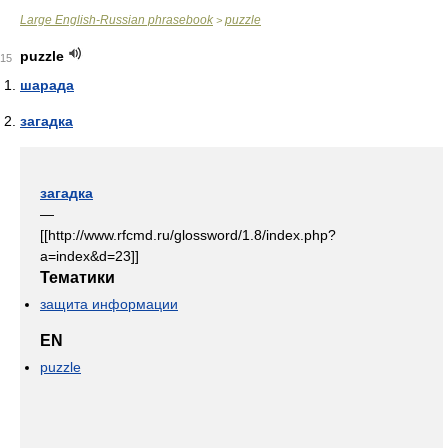
Large English-Russian phrasebook
puzzle
>
puzzle
15
шарада
загадка
загадка
—
[[http://www.rfcmd.ru/glossword/1.8/index.php?
a=index&d=23]]
Тематики
защита информации
EN
puzzle