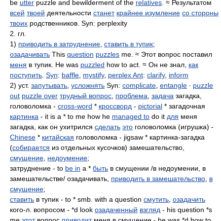
be
utter
puzzle and bewilderment of the
relatives
. ≈ Результатом
всей
твоей
деятельности
станет
крайнее изумление
со стороны
твоих
родственников. Syn: perplexity
2. гл.
1)
приводить в затруднение
,
ставить в тупик
;
озадачивать
This
question
puzzles
me. ≈ Этот вопрос поставил
меня
в тупик. He was
puzzled
how to act. ≈ Он не знал,
как
поступить
.
Syn
:
baffle
,
mystify
,
perplex Ant
:
clarify
,
inform
2) уст.
запутывать
,
усложнять
Syn:
complicate
,
entangle
∙
puzzle
out
puzzle over
трудный вопрос
,
проблема
,
задача
загадка,
головоломка -
cross-word
*
кроссворд
-
pictorial
* загадочная
картинка
- it is a * to me how he
managed to
do it
для
меня
загадка, как он ухитрился
сделать
это
головоломка (игрушка) -
Chinese
*
китайская
головоломка - jigsaw * картинка-загадка
(
собирается
из отдельных кусочков) замешательство,
смущение
,
недоумение
;
затруднение - to
be in
a *
быть
в смущении /в недоумении, в
замешательстве/ озадачивать,
приводить в замешательство
,
в
смущение
;
ставить
в тупик - to * smb. with a question
смутить
,
озадачить
кого-л. вопросом - *d look
озадаченный
взгляд
- his question *s
me
этот
вопрос
приводит
меня в смущение - he was *d how to