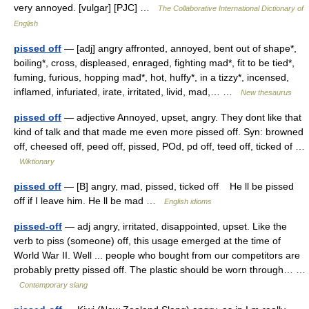
very annoyed. [vulgar] [PJC] …
The Collaborative International Dictionary of
English
pissed off
— [adj] angry affronted, annoyed, bent out of shape*,
boiling*, cross, displeased, enraged, fighting mad*, fit to be tied*,
fuming, furious, hopping mad*, hot, huffy*, in a tizzy*, incensed,
inflamed, infuriated, irate, irritated, livid, mad,… …
New thesaurus
pissed off
— adjective Annoyed, upset, angry. They dont like that
kind of talk and that made me even more pissed off. Syn: browned
off, cheesed off, peed off, pissed, POd, pd off, teed off, ticked of …
Wiktionary
pissed off
— [B] angry, mad, pissed, ticked off He ll be pissed
off if I leave him. He ll be mad …
English idioms
pissed-off
— adj angry, irritated, disappointed, upset. Like the
verb to piss (someone) off, this usage emerged at the time of
World War II. Well ... people who bought from our competitors are
probably pretty pissed off. The plastic should be worn through… …
Contemporary slang