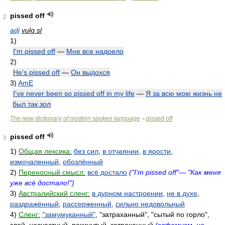
pissed off
2
adj
vulg sl
1)
I'm pissed off
—
Мне все надоело
2)
He's pissed off
—
Он выдохся
3)
AmE
I've never been so pissed off in my life
—
Я за всю мою жизнь не
был так зол
The new dictionary of modern spoken language
pissed off
>
pissed off
3
1)
Общая лексика:
без сил
,
в отчаянии
,
в ярости
,
измочаленный
,
обозлённый
2)
Переносный смысл:
всё достало
("I'm pissed off"— "Как меня
уже всё достало!")
3)
Австралийский сленг:
в дурном настроении
,
не в духе
,
раздражённый
,
рассерженный
,
сильно недовольный
4)
Сленг:
"замумуканный"
, "затраханный", "сытый по горло",