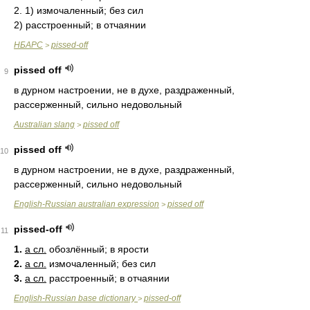
2. 1) измочаленный; без сил
2) расстроенный; в отчаянии
НБАРС
pissed-off
>
pissed off
9
в дурном настроении, не в духе, раздраженный,
рассерженный, сильно недовольный
Australian slang
pissed off
>
pissed off
10
в дурном настроении, не в духе, раздраженный,
рассерженный, сильно недовольный
English-Russian australian expression
pissed off
>
pissed-off
11
1.
a сл.
обозлённый; в ярости
2.
a сл.
измочаленный; без сил
3.
a сл.
расстроенный; в отчаянии
English-Russian base dictionary
pissed-off
>