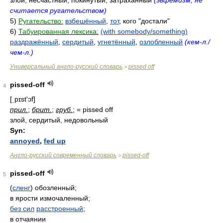
злой, несчастный, покинутый, затраханный
(эвфемизм, не
считается ругательством)
5)
Ругательство:
взбешённый
,
тот
, кого "достали"
6)
Табуированная лексика:
(with somebody/something)
раздражённый
,
сердитый
,
угнетённый
,
озлобленный
(кем-л./
чем-л.)
Универсальный англо-русский словарь
pissed off
>
pissed-off
4
[ˌpɪst'ɔf]
прил.
;
брит.
;
груб.
; = pissed off
злой, сердитый, недовольный
Syn:
annoyed
,
fed up
Англо-русский современный словарь
pissed-off
>
pissed-off
5
(
сленг
) обозленный;
в ярости измочаленный;
без сил
расстроенный
;
в отчаянии