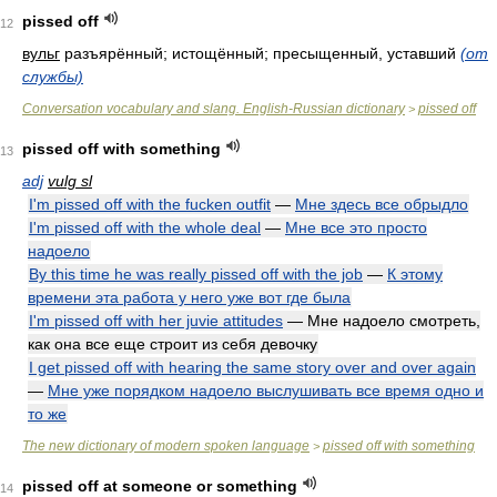
pissed off
12
вульг
разъярённый; истощённый; пресыщенный, уставший
(от
службы)
Conversation vocabulary and slang. English-Russian dictionary
pissed off
>
pissed off with something
13
adj
vulg sl
I'm pissed off with the fucken outfit
—
Мне здесь все обрыдло
I'm pissed off with the whole deal
—
Мне все это просто
надоело
By this time he was really pissed off with the job
—
К этому
времени эта работа у него уже вот где была
I'm pissed off with her juvie attitudes
— Мне надоело смотреть,
как она все еще строит из себя девочку
I get pissed off with hearing the same story over and over again
—
Мне уже порядком надоело выслушивать все время одно и
то же
The new dictionary of modern spoken language
pissed off with something
>
pissed off at someone or something
14