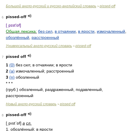
Большой англо-русский и русско-английский словарь
pissed-off
>
pissed-off
6
[ˌpɪst'ɒf]
Общая лексика:
без сил
,
в отчаянии
,
в ярости
,
измочаленный
,
обозлённый
,
расстроенный
Универсальный англо-русский словарь
pissed-off
>
pissed off
7
1
(0)
без сил; в отчаянии; в ярости
2
(a)
измочаленный; расстроенный
3
(n)
обозленный
* * *
(груб.) обозленный, раздраженный, подавленный,
расстроенный
Новый англо-русский словарь
pissed off
>
pissed-off
8
[͵pıstʹɒf]
a
сл.
1. обозлённый; в ярости