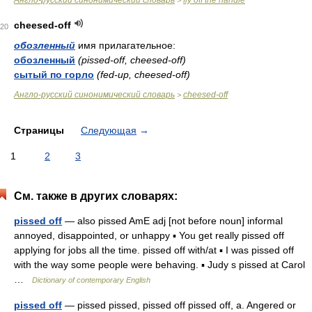
Англо-русский синонимический словарь
fly off the handle
>
cheesed-off
20
обозленный
имя прилагательное:
обозленный
(pissed-off, cheesed-off)
сытый по горло
(fed-up, cheesed-off)
Англо-русский синонимический словарь
cheesed-off
>
Страницы
Следующая
→
1
2
3
См. также в других словарях:
pissed off
— also pissed AmE adj [not before noun] informal
annoyed, disappointed, or unhappy ▪ You get really pissed off
applying for jobs all the time. pissed off with/at ▪ I was pissed off
with the way some people were behaving. ▪ Judy s pissed at Carol
…
Dictionary of contemporary English
pissed off
— pissed pissed, pissed off pissed off, a. Angered or