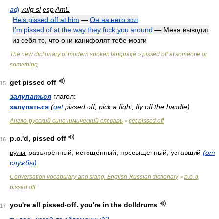
adj
vulg sl
esp
AmE
He's pissed off at him
—
Он на него зол
I'm pissed of at the way they fuck you around
— Меня выводит
из себя то, что они канифолят тебе мозги
The new dictionary of modern spoken language
pissed off at someone or
>
something
get pissed off
15
залупаться
глагол:
залупаться
(
get
pissed off, pick a fight, fly off the handle)
Англо-русский синонимический словарь
get pissed off
>
p.o.'d, pissed off
16
вульг
разъярённый; истощённый; пресыщенный, уставший
(от
службы)
Conversation vocabulary and slang. English-Russian dictionary
p.o.'d,
>
pissed off
you're all pissed-off. you're in the dolldrums
17