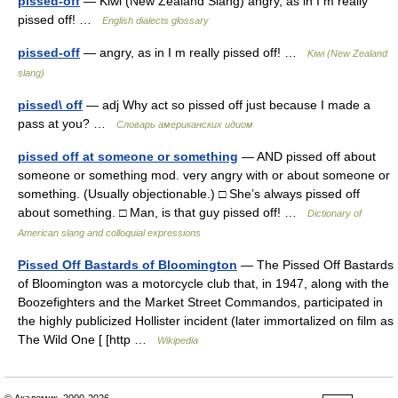
pissed-off
— Kiwi (New Zealand Slang) angry, as in I m really
pissed off! …
English dialects glossary
pissed-off
— angry, as in I m really pissed off! …
Kiwi (New Zealand
slang)
pissed\ off
— adj Why act so pissed off just because I made a
pass at you? …
Словарь американских идиом
pissed off at someone or something
— AND pissed off about
someone or something mod. very angry with or about someone or
something. (Usually objectionable.) □ She’s always pissed off
about something. □ Man, is that guy pissed off! …
Dictionary of
American slang and colloquial expressions
Pissed Off Bastards of Bloomington
— The Pissed Off Bastards
of Bloomington was a motorcycle club that, in 1947, along with the
Boozefighters and the Market Street Commandos, participated in
the highly publicized Hollister incident (later immortalized on film as
The Wild One [ [http …
Wikipedia