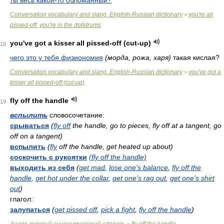
ты весь какой-то обломанный?
Conversation vocabulary and slang. English-Russian dictionary
you're all
>
pissed-off. you're in the dolldrums
you've got a kisser all pissed-off (cut-up)
18
чего это у тебя физиономия
(морда, рожа, харя)
такая кислая?
Conversation vocabulary and slang. English-Russian dictionary
you've got a
>
kisser all pissed-off (cut-up)
fly off the handle
19
вспылить
словосочетание:
срываться
(
fly off
the handle, go to pieces, fly off at a tangent, go
off on a tangent)
вспылить
(
fly
off the handle, get heated up about)
соскочить с рукоятки
(fly off the handle)
выходить из себя
(
get mad
,
lose one's balance
,
fly off the
handle
,
get hot under the collar
,
get one's rag out
,
get one's shirt
out
)
глагол:
залупаться
(
get pissed off
,
pick a fight
,
fly off the handle
)