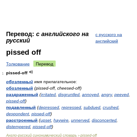
Перевод:
с английского на
с русского на
русский
английский
pissed off
Толкование
Перевод
pissed-off
1
обозленный
имя прилагательное:
обозленный
(pissed-off, cheesed-off)
раздраженный
(
irritated
,
disgruntled
,
annoyed
,
angry
,
peeved
,
pissed-off
)
подавленный
(
depressed
,
repressed
,
subdued
,
crushed
,
despondent
,
pissed-off
)
расстроенный
(
upset
,
haywire
,
unnerved
,
disconcerted
,
distempered
,
pissed-off
)
Англо-русский синонимический словарь
pissed-off
>