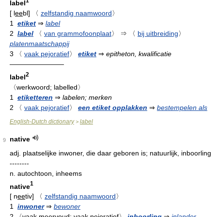
1
label
[
l
ee
bl
]
〈
zelfstandig naamwoord
〉
1
etiket
⇒
label
2
label
〈
van grammofoonplaat
〉
⇒
〈
bij uitbreiding
〉
platenmaatschappij
3
〈
vaak pejoratief
〉
etiket
⇒
epitheton, kwalificatie
————————
2
label
〈werkwoord; labelled〉
1
etiketteren
⇒
labelen; merken
2
〈
vaak pejoratief
〉
een etiket opplakken
⇒
bestempelen als
English-Dutch dictionary
label
>
native
9
adj.
plaatselijke inwoner, die daar geboren is; natuurlijk, inboorling
--------
n.
autochtoon, inheems
1
native
[
n
ee
tiv
]
〈
zelfstandig naamwoord
〉
1
inwoner
⇒
bewoner
2
〈vaak meervoud; vaak pejoratief〉
inboorling
⇒
inlander