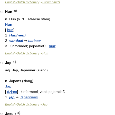
English-Dutch dictionary
Brown Shirts
>
Hun
16
n.
Hun (v. d. Tataarse stam)
Hun
[
hun
]
1
Hun(nen)
2
vandaal
⇒
barbaar
3
〈informeel; pejoratief〉
mof
English-Dutch dictionary
Hun
>
Jap
17
adj.
Jap, Japanner (slang)
--------
n.
Japans (slang)
Jap
[
dzjæp
]
〈informeel; vaak pejoratief〉
1
jap
⇒
Japannees
English-Dutch dictionary
Jap
>
Jesuit
18