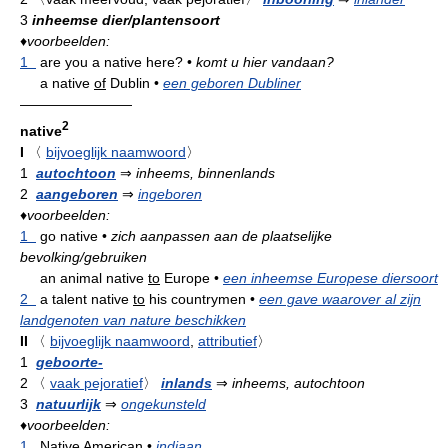
3
inheemse dier/plantensoort
♦
voorbeelden:
1
are you a native here?
•
komt u hier vandaan?
a native
of
Dublin
•
een geboren Dubliner
————————
2
native
I
〈
bijvoeglijk naamwoord
〉
1
autochtoon
⇒
inheems, binnenlands
2
aangeboren
⇒
ingeboren
♦
voorbeelden:
1
go native
•
zich aanpassen aan de plaatselijke
bevolking/gebruiken
an animal native
to
Europe
•
een inheemse Europese diersoort
2
a talent native
to
his countrymen
•
een gave waarover al zijn
landgenoten van nature beschikken
II
〈
bijvoeglijk naamwoord
,
attributief
〉
1
geboorte-
2
〈
vaak pejoratief
〉
inlands
⇒
inheems, autochtoon
3
natuurlijk
⇒
ongekunsteld
♦
voorbeelden:
1
Native American
•
indiaan