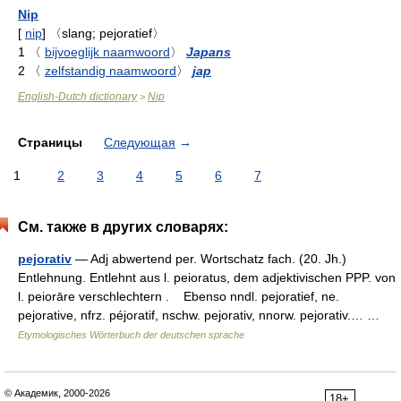
Nip
[
nip
]
〈slang; pejoratief〉
1
〈
bijvoeglijk naamwoord
〉
Japans
2
〈
zelfstandig naamwoord
〉
jap
English-Dutch dictionary
Nip
>
Страницы
Следующая
→
1
2
3
4
5
6
7
См. также в других словарях:
pejorativ
— Adj abwertend per. Wortschatz fach. (20. Jh.)
Entlehnung. Entlehnt aus l. peioratus, dem adjektivischen PPP. von
l. peiorāre verschlechtern . Ebenso nndl. pejoratief, ne.
pejorative, nfrz. péjoratif, nschw. pejorativ, nnorw. pejorativ.… …
Etymologisches Wörterbuch der deutschen sprache
© Академик, 2000-2026
18+