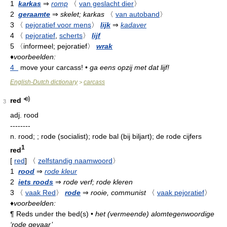
1
karkas
⇒
romp
〈
van geslacht dier
〉
2
geraamte
⇒
skelet; karkas
〈
van autoband
〉
3
〈
pejoratief voor mens
〉
lijk
⇒
kadaver
4
〈
pejoratief
,
scherts
〉
lijf
5
〈informeel; pejoratief〉
wrak
♦
voorbeelden:
4
move your carcass!
•
ga eens opzij met dat lijf!
English-Dutch dictionary
carcass
>
red
3
adj.
rood
--------
n.
rood; ; rode (socialist); rode bal (bij biljart); de rode cijfers
1
red
[
red
]
〈
zelfstandig naamwoord
〉
1
rood
⇒
rode kleur
2
iets roods
⇒
rode verf; rode kleren
3
〈
vaak Red
〉
rode
⇒
rooie, communist
〈
vaak pejoratief
〉
♦
voorbeelden:
¶
Reds under the bed(s)
•
het (vermeende) alomtegenwoordige
‘rode gevaar’