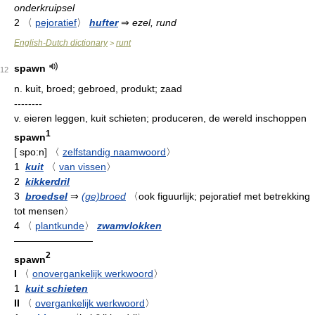
onderkruipsel
2
〈
pejoratief
〉
hufter
⇒
ezel, rund
English-Dutch dictionary
runt
>
spawn
12
n.
kuit, broed; gebroed, produkt; zaad
--------
v.
eieren leggen, kuit schieten; produceren, de wereld inschoppen
1
spawn
[
spo:n
]
〈
zelfstandig naamwoord
〉
1
kuit
〈
van vissen
〉
2
kikkerdril
3
broedsel
⇒
(ge)broed
〈ook figuurlijk; pejoratief met betrekking
tot mensen〉
4
〈
plantkunde
〉
zwamvlokken
————————
2
spawn
I
〈
onovergankelijk werkwoord
〉
1
kuit schieten
II
〈
overgankelijk werkwoord
〉