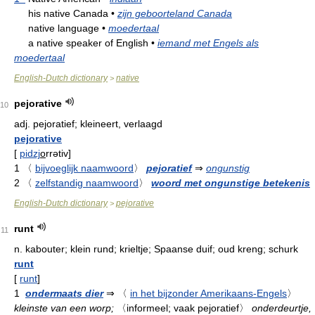
his native Canada
•
zijn geboorteland Canada
native language
•
moedertaal
a native speaker of English
•
iemand met Engels als
moedertaal
English-Dutch dictionary
native
>
pejorative
10
adj.
pejoratief; kleineert, verlaagd
pejorative
[
pidzj
o
rrətiv
]
1
〈
bijvoeglijk naamwoord
〉
pejoratief
⇒
ongunstig
2
〈
zelfstandig naamwoord
〉
woord met ongunstige betekenis
English-Dutch dictionary
pejorative
>
runt
11
n.
kabouter; klein rund; krieltje; Spaanse duif; oud kreng; schurk
runt
[
runt
]
1
ondermaats dier
⇒
〈
in het bijzonder Amerikaans-Engels
〉
kleinste van een worp;
〈informeel; vaak pejoratief〉
onderdeurtje,