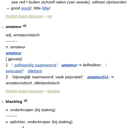
see red
•
buiten zichzelf raken (van woede), witheet zijn/worden
→ good
good
/, little
little
/
English-Dutch dictionary
red
>
amateur
4
adj.
amateuristisch
--------
n.
amateur
amateur
[
æ
mətə
]
1
〈
zelfstandig naamwoord
〉
amateur
⇒
liefhebber;
〈
pejoratief
〉
dilettant
2
〈bijvoeglijk naamwoord; vaak pejoratief〉
amateur(s)-
⇒
amateuristisch, dilettantistisch
English-Dutch dictionary
amateur
>
blackleg
5
n.
onderkruiper (bij staking)
--------
v.
oplichter; onderkruiper (bij staking)
1