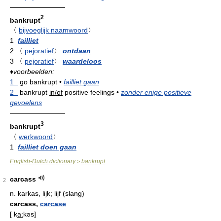
————————
2
bankrupt
〈
bijvoeglijk naamwoord
〉
1
failliet
2
〈
pejoratief
〉
ontdaan
3
〈
pejoratief
〉
waardeloos
♦
voorbeelden:
1
go bankrupt
•
failliet gaan
2
bankrupt
in/of
positive feelings
•
zonder enige positieve
gevoelens
————————
3
bankrupt
〈
werkwoord
〉
1
failliet doen gaan
English-Dutch dictionary
bankrupt
>
carcass
2
n.
karkas, lijk; lijf (slang)
carcass,
carcase
[
k
a:
kəs
]