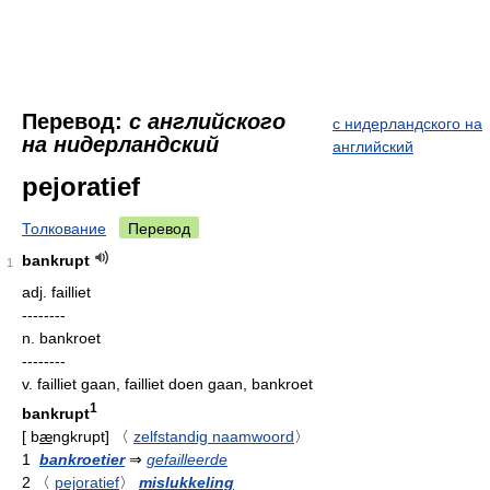
Перевод:
с английского
с нидерландского на
на нидерландский
английский
pejoratief
Толкование
Перевод
bankrupt
1
adj.
failliet
--------
n.
bankroet
--------
v.
failliet gaan, failliet doen gaan, bankroet
1
bankrupt
[
b
æ
ngkrupt
]
〈
zelfstandig naamwoord
〉
1
bankroetier
⇒
gefailleerde
2
〈
pejoratief
〉
mislukkeling