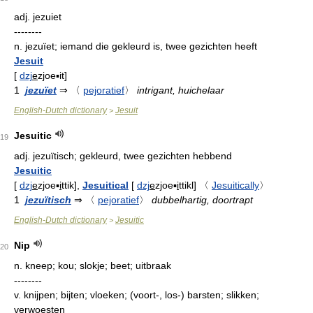
adj.
jezuiet
--------
n.
jezuïet; iemand die gekleurd is, twee gezichten heeft
Jesuit
[
dzj
e
zjoe▪it
]
1
jezuïet
⇒
〈
pejoratief
〉
intrigant, huichelaar
English-Dutch dictionary
Jesuit
>
Jesuitic
19
adj.
jezuïtisch; gekleurd, twee gezichten hebbend
Jesuitic
[
dzj
e
zjoe▪
i
ttik
],
Jesuitical
[
dzj
e
zjoe▪
i
ttikl
]
〈
Jesuitically
〉
1
jezuïtisch
⇒
〈
pejoratief
〉
dubbelhartig, doortrapt
English-Dutch dictionary
Jesuitic
>
Nip
20
n.
kneep; kou; slokje; beet; uitbraak
--------
v.
knijpen; bijten; vloeken; (voort-, los-) barsten; slikken;
verwoesten