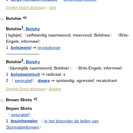
English-Dutch dictionary
yarn
>
Bolshie
14
1
Bolshie
,
Bolshy
[
b
o
lsjie
]
〈zelfstandig naamwoord; meervoud: Bolshies〉
〈Brits-
Engels; informeel〉
1
bolsjewist
⇒
revolutionair
————————
2
Bolshie
,
Bolshy
〈bijvoeglijk naamwoord; Bolshier〉
〈Brits-Engels; informeel〉
1
bolsjewistisch
⇒
radicaal, s
2
〈
pejoratief
〉
dwars
⇒
opstandig, agressief, recalcitrant
English-Dutch dictionary
Bolshie
>
Brown Shirts
15
Br
o
wn Shirts
〈
pejoratief
〉
1
bruinhemden
〈
in het bijzonder de leden van
Sturmabteilungen
〉