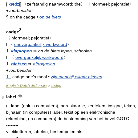
[
kædzj
]
〈zelfstandig naamwoord; the〉
〈informeel; pejoratief〉
♦
voorbeelden:
¶
on
the cadge
•
op de biets
————————
2
cadge
〈informeel; pejoratief〉
I
〈
onovergankelijk werkwoord
〉
1
klaplopen
⇒
op de biets lopen, schooien
II
〈
overgankelijk werkwoord
〉
1
bietsen
⇒
aftroggelen
♦
voorbeelden:
1
cadge one's meal
•
zijn maal bij elkaar bietsen
English-Dutch dictionary
cadge
>
label
8
n.
label (ook in computers), adreskaartje; kenteken; insigne; teken;
bijnaam (in computers) label, tekst op een elektronische
rekenblad; (in computers) de bestemming van het bevel GOTO
--------
v.
etiketteren, labelen; bestempelen als