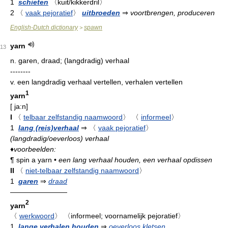
1
schieten
〈kuit/kikkerdril〉
2
〈
vaak pejoratief
〉
uitbroeden
⇒
voortbrengen, produceren
English-Dutch dictionary
spawn
>
yarn
13
n.
garen, draad; (langdradig) verhaal
--------
v.
een langdradig verhaal vertellen, verhalen vertellen
1
yarn
[
ja:n
]
I
〈
telbaar zelfstandig naamwoord
〉
〈
informeel
〉
1
lang (reis)verhaal
⇒
〈
vaak pejoratief
〉
(langdradig/oeverloos) verhaal
♦
voorbeelden:
¶
spin a yarn
•
een lang verhaal houden, een verhaal opdissen
II
〈
niet-telbaar zelfstandig naamwoord
〉
1
garen
⇒
draad
————————
2
yarn
〈
werkwoord
〉
〈informeel; voornamelijk pejoratief〉
1
lange verhalen houden
⇒
oeverloos kletsen