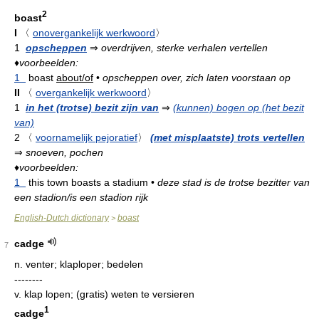
2
boast
I
〈
onovergankelijk werkwoord
〉
1
opscheppen
⇒
overdrijven, sterke verhalen vertellen
♦
voorbeelden:
1
boast
about/of
•
opscheppen over, zich laten voorstaan op
II
〈
overgankelijk werkwoord
〉
1
in het (trotse) bezit zijn van
⇒
(kunnen) bogen op (het bezit
van)
2
〈
voornamelijk pejoratief
〉
(met misplaatste) trots vertellen
⇒
snoeven, pochen
♦
voorbeelden:
1
this town boasts a stadium
•
deze stad is de trotse bezitter van
een stadion/is een stadion rijk
English-Dutch dictionary
boast
>
cadge
7
n.
venter; klaploper; bedelen
--------
v.
klap lopen; (gratis) weten te versieren
1
cadge