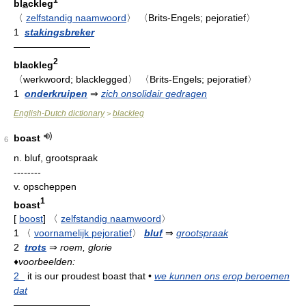
bl
a
ckleg
〈
zelfstandig naamwoord
〉
〈Brits-Engels; pejoratief〉
1
stakingsbreker
————————
2
blackleg
〈werkwoord; blacklegged〉
〈Brits-Engels; pejoratief〉
1
onderkruipen
⇒
zich onsolidair gedragen
English-Dutch dictionary
blackleg
>
boast
6
n.
bluf, grootspraak
--------
v.
opscheppen
1
boast
[
boost
]
〈
zelfstandig naamwoord
〉
1
〈
voornamelijk pejoratief
〉
bluf
⇒
grootspraak
2
trots
⇒
roem, glorie
♦
voorbeelden:
2
it is our proudest boast that
•
we kunnen ons erop beroemen
dat
————————