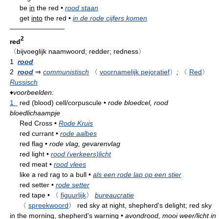
be
in
the red
•
rood staan
get
into
the red
•
in de rode cijfers komen
————————
2
red
〈bijvoeglijk naamwoord; redder; redness〉
1
rood
2
rood
⇒
communistisch
〈
voornamelijk pejoratief
〉
;
〈
Red
〉
Russisch
♦
voorbeelden:
1
red (blood) cell/corpuscule
•
rode bloedcel, rood
bloedlichaampje
Red Cross
•
Rode Kruis
red currant
•
rode aalbes
red flag
•
rode vlag, gevarenvlag
red light
•
rood (verkeers)licht
red meat
•
rood vlees
like a red rag to a bull
•
als een rode lap op een stier
red setter
•
rode setter
red tape
•
〈
figuurlijk
〉
bureaucratie
〈
spreekwoord
〉
red sky at night, shepherd's delight; red sky
in the morning, shepherd's warning
•
avondrood, mooi weer/licht in