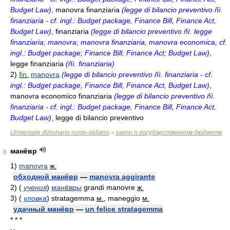
Budget Law)
, manovra finanziaria
(legge di bilancio preventivo ñì.
finanziaria - cf. ingl.: Budget package, Finance Bill, Finance Act,
Budget Law)
, finanziaria
(legge di bilancio preventivo ñì. legge
finanziaria; manovra; manovra finanziaria, manovra economica, cf.
ingl.: Budget package; Finance Bill; Finance Act; Budget Law)
,
legge finanziaria
(ñì. finanziaria)
2)
fin.
manovra
(legge di bilancio preventivo ñì. finanziaria - cf.
ingl.: Budget package, Finance Bill, Finance Act, Budget Law)
,
manovra economico finanziaria
(legge di bilancio preventivo ñì.
finanziaria - cf. ingl.: Budget package, Finance Bill, Finance Act,
Budget Law)
, legge di bilancio preventivo
Universale dizionario russo-italiano
закон о государственном бюджете
>
манёвр
8
1)
manovra
ж.
обходной манёвр
—
manovra aggirante
2)
(
учения
)
манёвры
grandi manovre
ж.
3)
(
уловка
)
stratagemma
м.
, maneggio
м.
удачный манёвр
—
un felice stratagemma
* * *