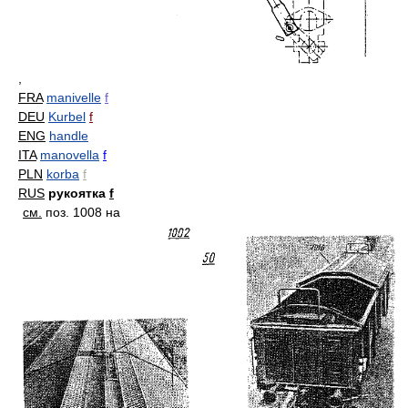
,
FRA
manivelle
f
DEU
Kurbel
f
ENG
handle
ITA
manovella
f
PLN
korba
f
RUS
рукоятка
f
см.
поз. 1008 на