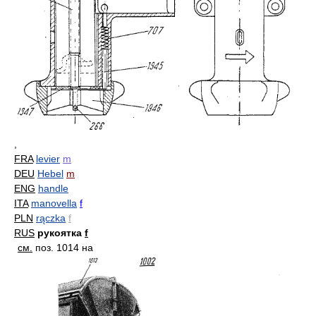
,
FRA
levier
m
DEU
Hebel
m
ENG
handle
ITA
manovella
f
PLN
rączka
f
RUS
рукоятка
f
см.
поз. 1014 на