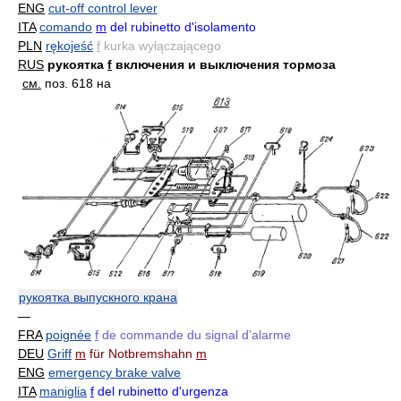
ENG
cut-off control lever
ITA
comando
m
del rubinetto d'isolamento
PLN
rękojeść
f
kurka wyłączającego
RUS
рукоятка
f
включения и выключения тормоза
см.
поз. 618 на
рукоятка выпускного крана
—
FRA
poignée
f
de commande du signal d’alarme
DEU
Griff
m
für Notbremshahn
m
ENG
emergency brake valve
ITA
maniglia
f
del rubinetto d'urgenza