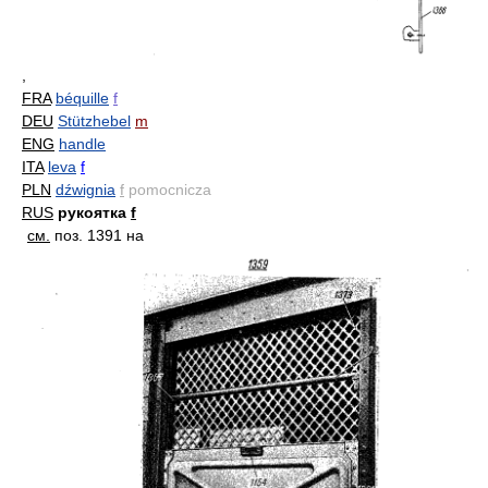
,
FRA
béquille
f
DEU
Stützhebel
m
ENG
handle
ITA
leva
f
PLN
dźwignia
f
pomocnicza
RUS
рукоятка
f
см.
поз. 1391 на