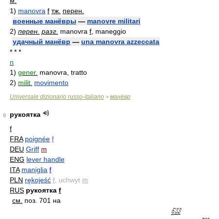
м.
1)
manovra
f
тж.
перен.
военные манёвры
—
manovre militari
2)
перен.
разг.
manovra
f
, maneggio
удачный манёвр
—
una manovra azzeccata
* * *
n
1)
gener.
manovra, tratto
2)
milit.
movimento
Universale dizionario russo-italiano
манёвр
>
рукоятка
9
f
FRA
poignée
f
DEU
Griff
m
ENG
lever handle
ITA
maniglia
f
PLN
rękojeść
f
, uchwyt
m
RUS
рукоятка
f
см.
поз. 701 на