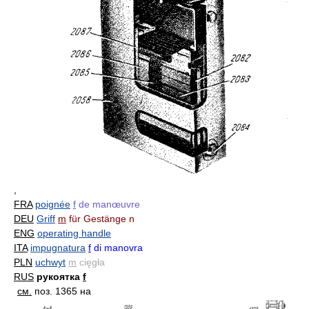
,
FRA
poignée
f
de manœuvre
DEU
Griff
m
für Gestänge n
ENG
operating handle
ITA
impugnatura
f
di manovra
PLN
uchwyt
m
cięgła
RUS
рукоятка
f
см.
поз. 1365 на