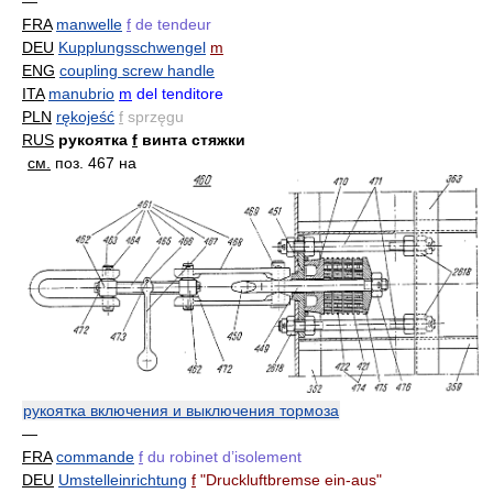
—
FRA
manwelle
f
de tendeur
DEU
Kupplungsschwengel
m
ENG
coupling screw handle
ITA
manubrio
m
del tenditore
PLN
rękojeść
f
sprzęgu
RUS
рукоятка
f
винта стяжки
см.
поз. 467 на
рукоятка включения и выключения тормоза
—
FRA
commande
f
du robinet d’isolement
DEU
Umstelleinrichtung
f
"Druckluftbremse ein-aus"