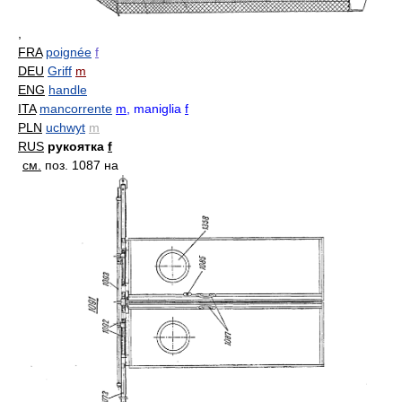
,
FRA
poignée
f
DEU
Griff
m
ENG
handle
ITA
mancorrente
m
, maniglia
f
PLN
uchwyt
m
RUS
рукоятка
f
см.
поз. 1087 на