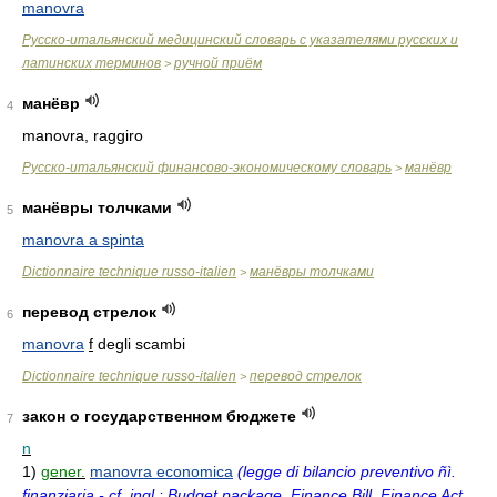
manovra
Русско-итальянский медицинский словарь с указателями русских и
латинских терминов
ручной приём
>
манёвр
4
manovra, raggiro
Русско-итальянский финансово-экономическому словарь
манёвр
>
манёвры толчками
5
manovra a spinta
Dictionnaire technique russo-italien
манёвры толчками
>
перевод стрелок
6
manovra
f
degli scambi
Dictionnaire technique russo-italien
перевод стрелок
>
закон о государственном бюджете
7
n
1)
gener.
manovra economica
(legge di bilancio preventivo ñì.
finanziaria - cf. ingl.: Budget package, Finance Bill, Finance Act,