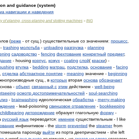
ion
and
guidance
(
system
)
ма
навигации
и
наведения
ry
of
planing
,
cross
-
planing
and
slotting
machines
ING
>
олов
(
реже
-
от
сущ
.)
существительные
со
значением:
процесс
,
-
trashing
молотьба
-
unloading
разгрузка
-
planning
ening
садоводство
-
fencing
фехтование
конкретный
предмет
,
дание
-
housing
корпус
,
кожух
-
coating
слой
(
краски
) -
bushing
втулка
-
bedding
матрац
,
подстилка
,
основание
-
facing
,
отделка
абстрактное
понятие
-
meaning
значение
-
beginning
жнопроизводные
сущ
.,
в
которых
вторая
основа
обозначает
снова
-
объект
,
связанный
с
этим
действием
-
well
-
being
htseeing
осмотр
достопримечательностей
-
soul
-
searching
ализ
-
brainwashing
идеологическая
обработка
-
merry
-
making
ждение
-
lead
-
poisoning
свинцовое
отравление
-
bookkeeping
childbearing
деторождение
образует
глагольную
форму
-
а
русский
язык
переводится:
именем
существительным
-
I
like
ование
инфинитивом
-
the
storm
prevented
the
steamer
from
помешала
пароходу
выйти
из
порта
деепричастием
-
she
left
ng
a
word
она
вышла
из
комнаты
,
не
сказав
ни
слова
глаголом