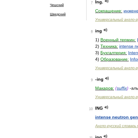
Ing
.
7
Чешский
Сокращение:
инжен
Шведский
Универсальный
англо
-
р
ing
8
1
)
Военный
термин:
2
)
Техника:
intense
n
3
)
Бухгалтерия:
Inter
4
)
Образование:
Inf
Универсальный
англо
-
р
-
ing
9
Макаров:
(
suffix
)
-
ал
Универсальный
англо
-
р
ING
10
intense
neutron
gen
Англо
-
русский
словарь
ing
11