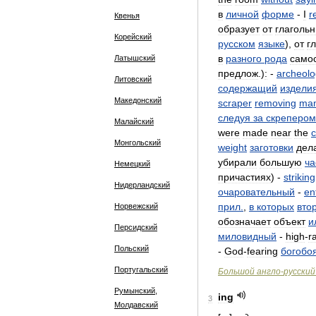
в
личной
форме
-
I
r
Квенья
образует
от
глаголь
Корейский
русском
языке
),
от
г
в
разного
рода
само
Латышский
предлож
.)
:
-
archeolo
Литовский
содержащий
издели
Македонский
scraper
removing
ma
следуя
за
скрепером
Малайский
were
made
near
the
c
Монгольский
weight
заготовки
дел
убирали
большую
ча
Немецкий
причастиях
) -
striking
Нидерландский
очаровательный
-
en
прил
.
,
в
которых
вто
Норвежский
обозначает
объект
и
Персидский
миловидный
-
high
-
r
Польский
-
God
-
fearing
богобо
Португальский
Большой
англо
-
русский
Румынский,
ing
3
Молдавский