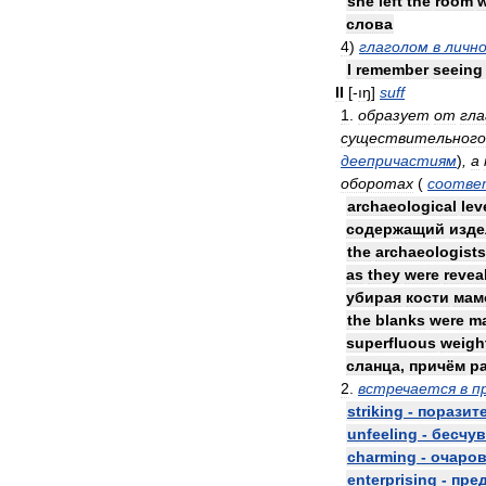
she
left
the
room
w
слова
4
)
глаголом
в
личн
I
remember
seeing
II
[-
ıŋ
]
suff
1
.
образует
от
гла
существительного
деепричастиям
)
,
а
оборотах
(
соотве
archaeological
lev
содержащий
изде
the
archaeologists
as
they
were
revea
убирая
кости
мам
the
blanks
were
m
superfluous
weigh
сланца
,
причём
р
2
.
встречается
в
п
striking
-
поразит
unfeeling
-
бесчу
charming
-
очаро
enterprising
-
пре