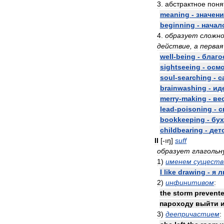
3
.
абстрактное
поня
meaning
-
значени
beginning
-
начал
4
.
образует
сложн
действие
,
а
первая
well
-
being
-
благо
sightseeing
-
осм
soul
-
searching
-
с
brainwashing
-
ид
merry
-
making
-
ве
lead
-
poisoning
-
с
bookkeeping
-
бух
childbearing
-
дет
II
[-
ıŋ
]
suff
образует
глагольн
1
)
именем
сущест
I
like
drawing
-
я
л
2
)
инфинитивом
:
the
storm
prevent
пароходу
выйти
3
)
деепричастием
: