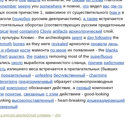
emember
seeing
you
somewhere
я
помню
,
что
видел
вас
где
-
то
ных
основ
причастие
1
,
зависимое
от
существительного
(
как
и
в
лагола
(
подобно
русским
деепричастиям
),
а
также
встречается
стоятельных
оборотах
(
соответствующих
русским
придаточным
gical
level
containing
Clovis
artifacts
археологический
слой
,
я
культуры
Кловис
-
the
archeologists
spent
a
day
following
the
mmoth
bones
as
they
were
revealed
археологи
провели
день
,
и
убирая
кости
мамонта
по
мере
их
появления
-
the
blanks
hert
quarries
,
the
makers
removing
most
of
the
superfluous
ались
около
выработок
кремнистого
сланца
,
причем
работники
сть
излишнего
веса
встречается
в
прилагательных
(
бывших
поразительный
-
unfeeling
бесчувственный
-
charming
terprising
предприимчивый
образует
сложнопроизводные
рой
компонент
обозначает
действие
,
а
первый
компонент
ли
понятие
,
связанные
с
этим
действием
-
good
-
looking
anking
высокопоставленный
-
heart
-
breaking
душераздирающий
язненный
и
русско
-
английский
словарь
-
ing
>