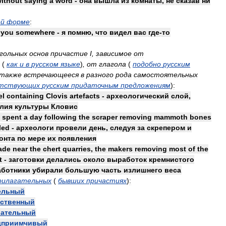
ithout
saying
a
word
-
она
вышла
из
комнаты
,
не
сказав
ни
ой
форме
:
you
somewhere
-
я
помню
,
что
видел
вас
где
-
то
гольных
основ
причастие
I
,
зависимое
от
(
как
и
в
русском
языке
)
,
от
глагола
(
подобно
русским
также
встречающееся
в
разного
рода
самостоятельных
тствующих
русским
придаточным
предложениям
)
:
el
containing
Clovis
artefacts
-
археологический
слой
,
лия
культуры
Кловис
spent
a
day
following
the
scraper
removing
mammoth
bones
led
-
археологи
провели
день
,
следуя
за
скрепером
и
онта
по
мере
их
появления
ade
near
the
chert
quarries
,
the
makers
removing
most
of
the
t
-
заготовки
делались
около
выработок
кремнистого
аботники
убирали
большую
часть
излишнего
веса
рилагательных
(
бывших
причастиях
)
:
ельный
вственный
вательный
дприимчивый