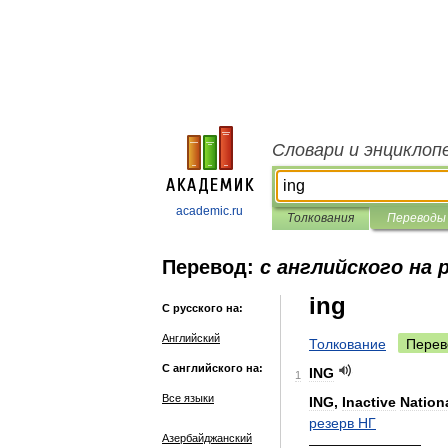
Словари и энциклоп
academic.ru
Толкования
Переводы
Перевод:
с английского на 
ing
С русского на:
Английский
Толкование
Перев
С английского на:
ING
1
Все языки
ING
,
Inactive
Nation
резерв
НГ
Азербайджанский
————————