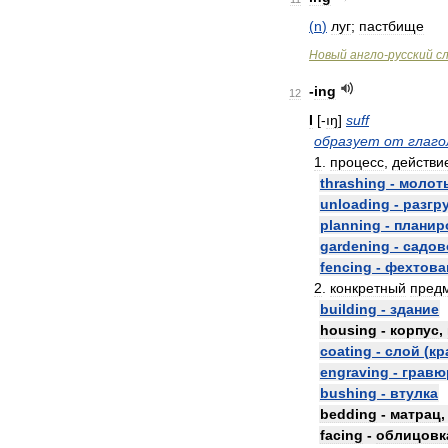
(
n
)
луг
;
пастбище
Новый
англо
-
русский
с
-
ing
12
I
[-
ıŋ
]
suff
образует
от
глаго
1
.
процесс
,
действи
thrashing
-
молот
unloading
-
разгр
planning
-
планир
gardening
-
садов
fencing
-
фехтова
2
.
конкретный
пред
building
-
здание
housing
-
корпус
,
coating
-
слой
(
кр
engraving
-
гравю
bushing
-
втулка
bedding
-
матрац
facing
-
облицовк