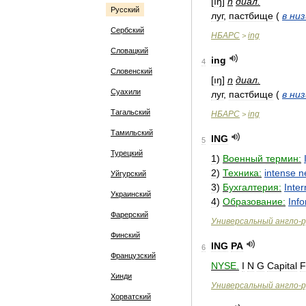
[
ıŋ
]
n
диал
.
Русский
луг
,
пастбище
(
в
низ
Сербский
НБАРС
ing
>
Словацкий
ing
4
Словенский
[
ıŋ
]
n
диал
.
Суахили
луг
,
пастбище
(
в
низ
Тагальский
НБАРС
ing
>
Тамильский
ING
5
Турецкий
1
)
Военный
термин:
2
)
Техника:
intense
n
Уйгурский
3
)
Бухгалтерия:
Inter
Украинский
4
)
Образование:
Inf
Фарерский
Универсальный
англо
-
р
Финский
ING
PA
6
Французский
NYSE
.
I
N
G
Capital
F
Хинди
Универсальный
англо
-
р
Хорватский