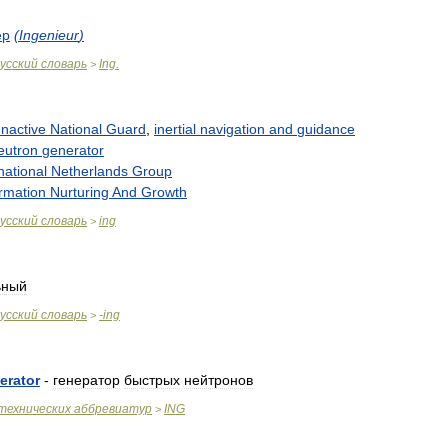
ер
(
Ingenieur
)
усский
словарь
Ing
.
>
Inactive
National
Guard
,
inertial
navigation
and
guidance
eutron
generator
national
Netherlands
Group
ormation
Nurturing
And
Growth
усский
словарь
ing
>
ьный
усский
словарь
-
ing
>
erator
-
генератор
быстрых
нейтронов
технических
аббревиатур
ING
>