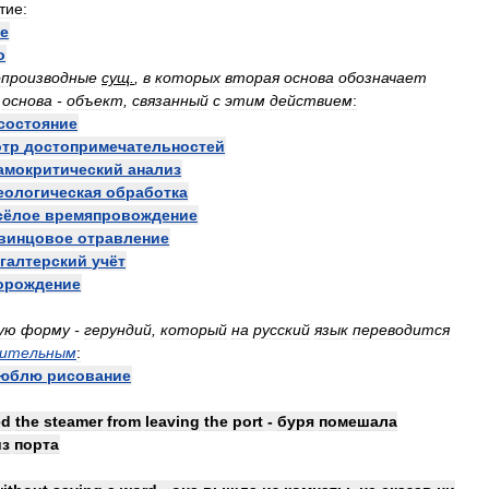
тие:
е
о
опроизводные
сущ
.
,
в
которых
вторая
основа
обозначает
основа
-
объект
,
связанный
с
этим
действием
:
состояние
отр
достопримечательностей
амокритический
анализ
еологическая
обработка
сёлое
времяпровождение
винцовое
отравление
галтерский
учёт
орождение
ую
форму
-
герундий
,
который
на
русский
язык
переводится
вительным
:
юблю
рисование
ed
the
steamer
from
leaving
the
port
-
буря
помешала
из
порта