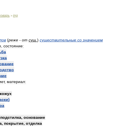
ловарь
ing
>
лов
(
реже
-
от
сущ
.
)
существительные
со
значением
е
,
состояние:
ьба
узка
ование
одство
ние
мет
,
материал:
кожух
аски
)
ра
,
подстилка
,
основание
а
,
покрытие
,
отделка