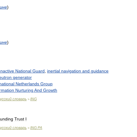
ине
)
ине
)
Inactive
National
Guard
,
inertial
navigation
and
guidance
eutron
generator
national
Netherlands
Group
ormation
Nurturing
And
Growth
усский
словарь
ING
>
unding
Trust
I
усский
словарь
ING
PA
>