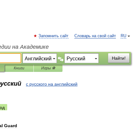
Запомнить сайт
Словарь на свой сайт
RU
едии на Академике
Найти!
Книги
Игры ⚽
русский
с русского на английский
од
al
Guard