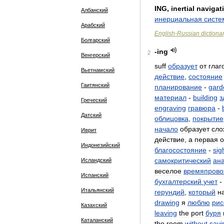
ING
,
inertial
navigat
Албанский
инерциальная
систе
Арабский
English
-
Russian
dictiona
Болгарский
-
ing
2
Венгерский
suff
образует
от
глаг
Вьетнамский
действие
,
состояние
Гаитянский
планирование
-
gard
материал
-
building
з
Греческий
engraving
гравюра
-
Датский
облицовка
,
покрытие
начало
образует
сло
Иврит
действие
,
а
первая
о
Индонезийский
благосостояние
-
sig
самокритический
ан
Исландский
веселое
времяпрово
Испанский
бухгалтерский
учет
-
Итальянский
герундий
,
который
н
drawing
я
люблю
рис
Казахский
leaving
the
port
буря
Каталанский
the
room
without
sayi