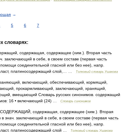
ующая
→
4
5
6
7
их
словарях:
ержащий
,
содержащая
,
содержащее
(
хим
.).
Вторая
часть
ч
.
заключающий
в
себе
,
в
своем
составе
(
первая
часть
помощи
соединительной
гласной
или
без
нее
),
напр
.
ласт
,
платиносодержащий
слой
,… …
Толковый
словарь
Ушакова
раняющий
,
включающий
,
обеспечивающий
,
кормящий
,
вающий
,
прокармливающий
,
заключающий
,
хранящий
,
ющий
,
вмещающий
Словарь
русских
синонимов
.
содержащий
мов:
16
•
включающий
(
24
) …
Словарь
синонимов
СОДЕРЖАЩИЙ
,
содержащая
,
содержащее
(
хим
.).
Вторая
в
в
знач
.
заключающий
в
себе
,
в
своем
составе
(
первая
часть
помощи
соединительной
гласной
или
без
нее
),
напр
.
ласт
,
платиносодержащий
слой
…
Толковый
словарь
Ушакова