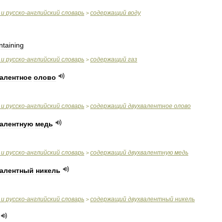
и
русско
-
английский
словарь
содержащий
воду
>
ntaining
и
русско
-
английский
словарь
содержащий
газ
>
алентное
олово
и
русско
-
английский
словарь
содержащий
двухвалентное
олово
>
алентную
медь
и
русско
-
английский
словарь
содержащий
двухвалентную
медь
>
алентный
никель
и
русско
-
английский
словарь
содержащий
двухвалентный
никель
>