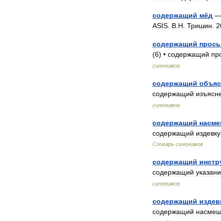
содержащий
мёд
ASIS
.
В
.
Н
.
Тришин
.
2
содержащий
прось
(
6
) •
содержащий
пр
синонимов
содержащий
объяс
содержащий
изъясн
синонимов
содержащий
насме
содержащий
издевку
Словарь
синонимов
содержащий
инстр
содержащий
указан
синонимов
содержащий
издев
содержащий
насмеш