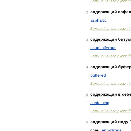
Большой
англо
-
русский
содержащий
асфал
2
asphaltic
Большой
англо
-
русский
содержащий
битум
3
bituminiferous
Большой
англо
-
русский
содержащий
буфе
4
buffered
Большой
англо
-
русский
содержащий
в
себ
5
containing
Большой
англо
-
русский
содержащий
воду
6
спец
.
enhydrous