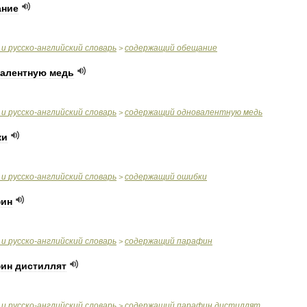
ание
и
русско
-
английский
словарь
содержащий
обещание
>
алентную
медь
и
русско
-
английский
словарь
содержащий
одновалентную
медь
>
ки
и
русско
-
английский
словарь
содержащий
ошибки
>
фин
и
русско
-
английский
словарь
содержащий
парафин
>
фин
дистиллят
и
русско
-
английский
словарь
содержащий
парафин
дистиллят
>