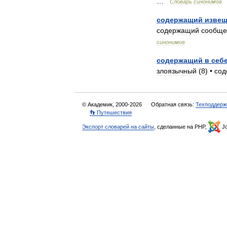
…
Словарь
синонимов
содержащий
извещ
содержащий
сообще
синонимов
содержащий
в
себ
злоязычный
(
8
) •
со
© Академик, 2000-2026
Обратная связь:
Техподдерж
👣 Путешествия
Экспорт словарей на сайты
, сделанные на PHP,
Jo