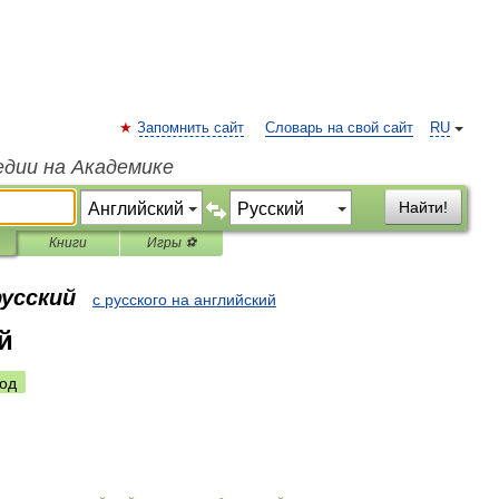
Запомнить сайт
Словарь на свой сайт
RU
едии на Академике
Найти!
Книги
Игры ⚽
русский
с русского на английский
й
од