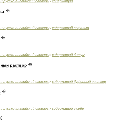
и
русско
-
английский
словарь
содержащий
>
ьт
и
русско
-
английский
словарь
содержащий
асфальт
>
и
русско
-
английский
словарь
содержащий
битум
>
рный
раствор
и
русско
-
английский
словарь
содержащий
буферный
раствор
>
е
и
русско
-
английский
словарь
содержащий
в
себе
>