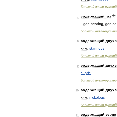
Большой
англо
-
русский
содержащий
газ
7
gas
-
bearing
,
gas
-
co
Большой
англо
-
русский
содержащий
двухв
8
хим
.
stannous
Большой
англо
-
русский
содержащий
двухв
9
cupric
Большой
англо
-
русский
содержащий
двухв
10
хим
.
nickelous
Большой
англо
-
русский
содержащий
зерно
11