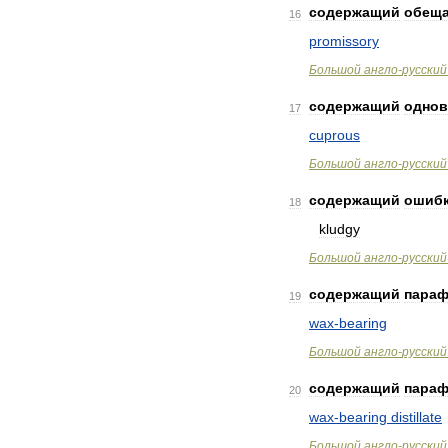
содержащий
обещ
16
promissory
Большой
англо
-
русский
содержащий
однов
17
cuprous
Большой
англо
-
русский
содержащий
ошиб
18
kludgy
Большой
англо
-
русский
содержащий
пара
19
wax
-
bearing
Большой
англо
-
русский
содержащий
пара
20
wax
-
bearing
distillate
Большой
англо
-
русский