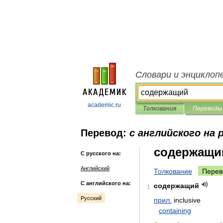
Словари и энциклоп
academic.ru
Толкования
Переводы
Перевод:
с английского на 
содержащи
С русского на:
Английский
Толкование
Перев
С английского на:
содержащий
1
Русский
прил
.
inclusive
containing