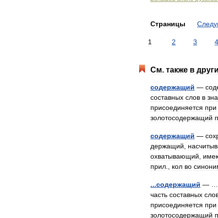
Страницы
След
1
2
3
См
.
также
в
друг
содержащий
—
сод
составных
слов
в
зна
присоединяется
при
золотосодержащий
п
содержащий
—
сох
держащий
,
насчиты
охватывающий
,
име
прил
.,
кол
во
синони
...
содержащий
— …
часть
составных
сло
присоединяется
при
золотосодержащий
п