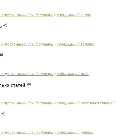
и
русско
-
английский
словарь
содержащий
зерно
>
о
и
русско
-
английский
словарь
содержащий
золото
>
и
русско
-
английский
словарь
содержащий
медь
>
лько
статей
и
русско
-
английский
словарь
содержащий
несколько
статей
>
и
русско
-
английский
словарь
содержащий
нефть
>