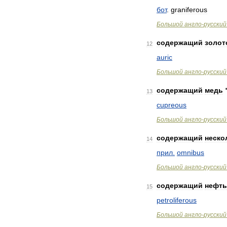
бот
.
graniferous
Большой
англо
-
русский
содержащий
золот
12
auric
Большой
англо
-
русский
содержащий
медь
13
cupreous
Большой
англо
-
русский
содержащий
неско
14
прил
.
omnibus
Большой
англо
-
русский
содержащий
нефть
15
petroliferous
Большой
англо
-
русский