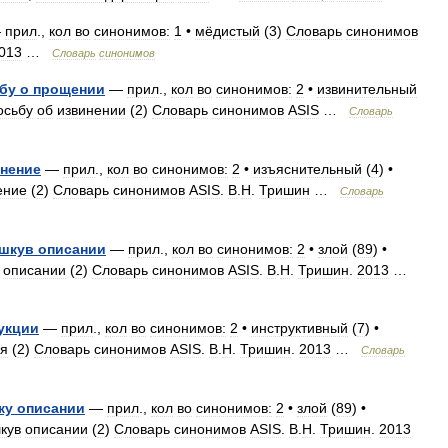
—
прил
.,
кол
во
синонимов:
1
•
мёдистый
(
3
)
Словарь
синонимов
013
…
Словарь
синонимов
бу
о
прощении
—
прил
.,
кол
во
синонимов:
2
•
извинительный
осьбу
об
извинении
(
2
)
Словарь
синонимов
ASIS
…
Словарь
нение
—
прил
.,
кол
во
синонимов:
2
•
изъяснительный
(
4
) •
ение
(
2
)
Словарь
синонимов
ASIS
.
В
.
Н
.
Тришин
…
Словарь
шкув
описании
—
прил
.,
кол
во
синонимов:
2
•
злой
(
89
) •
описании
(
2
)
Словарь
синонимов
ASIS
.
В
.
Н
.
Тришин
.
2013
…
укции
—
прил
.,
кол
во
синонимов:
2
•
инструктивный
(
7
) •
ия
(
2
)
Словарь
синонимов
ASIS
.
В
.
Н
.
Тришин
.
2013
…
Словарь
ку
описании
—
прил
.,
кол
во
синонимов:
2
•
злой
(
89
) •
кув
описании
(
2
)
Словарь
синонимов
ASIS
.
В
.
Н
.
Тришин
.
2013