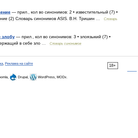
ение
—
прил
.,
кол
во
синонимов:
2
•
известительный
(
7
) •
ние
(
2
)
Словарь
синонимов
ASIS
.
В
.
Н
.
Тришин
…
Словарь
е
злобу
—
прил
.,
кол
во
синонимов:
3
•
злоязыкий
(
7
) •
держащий
в
себе
зло
…
Словарь
синонимов
ка
,
Реклама на сайте
18+
omla,
Drupal,
WordPress, MODx.