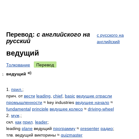
Перевод:
с английского на
с русского на
русский
английский
ведущий
Толкование
Перевод
ведущий
1
1.
прил.
;
прич. от
вести
leading
,
chief
,
basic
ведущие отрасли
промышленности
≈ key industries
ведущее начало
≈
fundamental
principle
ведущее колесо
≈
driving-wheel
2.
муж
.;
скл.
как
прил
.
leader
;
leading
plane
ведущий
программу
≈
presenter
радио
;
тлв. ведущий викторины ≈
quizmaster