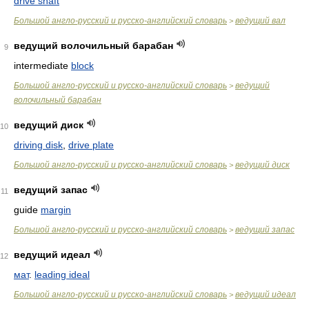
drive shaft
Большой англо-русский и русско-английский словарь
ведущий вал
>
ведущий волочильный барабан
9
intermediate
block
Большой англо-русский и русско-английский словарь
ведущий
>
волочильный барабан
ведущий диск
10
driving disk
,
drive plate
Большой англо-русский и русско-английский словарь
ведущий диск
>
ведущий запас
11
guide
margin
Большой англо-русский и русско-английский словарь
ведущий запас
>
ведущий идеал
12
мат
.
leading ideal
Большой англо-русский и русско-английский словарь
ведущий идеал
>