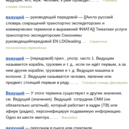
ведущий, его, муж. Человек, к рый проводит… …
Толковый
словарь Ожегова
ведущий
— руководящий передовой — [[Англо русский
словарь сокращений транспортно экспедиторских и
коммерческих терминов и выражений ФИАТА]] Тематики услуги
транспортно экспедиторские Синонимы
руководящийпередовой EN LDGleading …
Справочник
технического переводчика
ведущий
— [передовой] прил., употр. часто 1. Ведущим
называется корабль, грузовик и т. д., если он идёт первым, а за
ним другие корабли, грузовики и т. д. Ведущая машина в
колонне. 2. Ведущим называется человек, явление или
предмет, стоящий первым в ряду… …
Толковый словарь Дмитриева
Ведущий
— У этого термина существуют и другие значения,
см. Ведущий (значения). Ведущий сотрудник СМИ (не
обязательно штатный), который работает в кадре (ТВ) или
эфире (радио), персонифицируя подаваемую информацию.
Одно из шести амплуа… …
Википедия
ведущий
— персонаж в пьесе или спектакле,