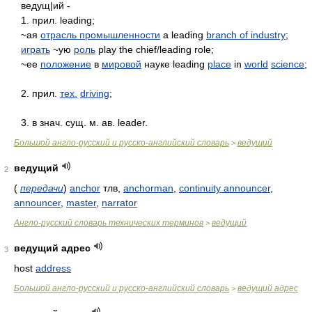
ведущ|ий -
1. прил. leading;
~ая
отрасль промышленности
a leading
branch of industry
;
играть
~ую
роль
play the chief/leading role;
~ее
положение
в
мировой
науке leading
place
in
world
science
;
2. прил.
тех.
driving
;
3. в знач. сущ. м. ав. leader.
Большой англо-русский и русско-английский словарь
ведущий
>
ведущий
2
(
передачи
)
anchor
тлв,
anchorman
,
continuity announcer
,
announcer
,
master
,
narrator
Англо-русский словарь технических терминов
ведущий
>
ведущий адрес
3
host
address
Большой англо-русский и русско-английский словарь
ведущий адрес
>