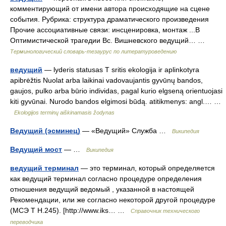
комментирующий от имени автора происходящие на сцене
события. Рубрика: структура драматического произведения
Прочие ассоциативные связи: инсценировка, монтаж ...В
Оптимистической трагедии Вс. Вишневского ведущий… …
Терминологический словарь-тезаурус по литературоведению
ведущий
— lyderis statusas T sritis ekologija ir aplinkotyra
apibrėžtis Nuolat arba laikinai vadovaujantis gyvūnų bandos,
gaujos, pulko arba būrio individas, pagal kurio elgseną orientuojasi
kiti gyvūnai. Nurodo bandos elgimosi būdą. atitikmenys: angl.… …
Ekologijos terminų aiškinamasis žodynas
Ведущий (эсминец)
— «Ведущий» Служба …
Википедия
Ведущий мост
— …
Википедия
ведущий терминал
— это терминал, который определяется
как ведущий терминал согласно процедуре определения
отношения ведущий ведомый , указанной в настоящей
Рекомендации, или же согласно некоторой другой процедуре
(МСЭ Т Н.245). [http://www.iks… …
Справочник технического
переводчика