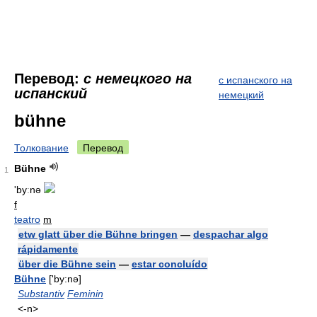
Перевод:
с немецкого на
с испанского на
испанский
немецкий
bühne
Толкование
Перевод
Bühne
1
'byːnə
f
teatro
m
etw glatt über die Bühne bringen
—
despachar algo
rápidamente
über die Bühne sein
—
estar concluído
Bühne
['by:nə]
Substantiv
Feminin
<-n>