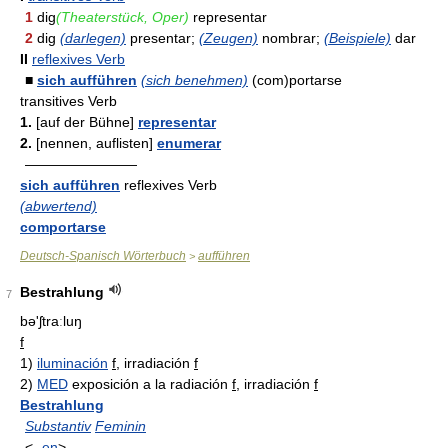
1
dig
(Theaterstück, Oper)
representar
2
dig
(darlegen)
presentar;
(Zeugen)
nombrar;
(Beispiele)
dar
II
reflexives Verb
■
sich aufführen
(sich benehmen)
(com)portarse
transitives Verb
1.
[auf der Bühne]
representar
2.
[nennen, auflisten]
enumerar
————————
sich aufführen
reflexives Verb
(abwertend)
comportarse
Deutsch-Spanisch Wörterbuch
aufführen
>
Bestrahlung
7
bə'ʃtraːluŋ
f
1)
iluminación
f
, irradiación
f
2)
MED
exposición a la radiación
f
, irradiación
f
Bestrahlung
Substantiv
Feminin
<-
en
>