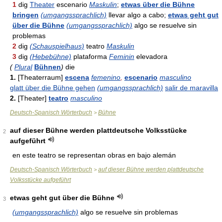
1
dig
Theater
escenario
Maskulin
;
etwas über die Bühne
bringen
(umgangssprachlich)
llevar algo a cabo;
etwas geht gut
über die Bühne
(umgangssprachlich)
algo se resuelve sin
problemas
2
dig
(Schauspielhaus)
teatro
Maskulin
3
dig
(Hebebühne)
plataforma
Feminin
elevadora
(
Plural
Bühnen
)
die
1.
[Theaterraum]
escena
femenino
,
escenario
masculino
glatt über die Bühne gehen
(umgangssprachlich)
salir de maravilla
2.
[Theater]
teatro
masculino
Deutsch-Spanisch Wörterbuch
Bühne
>
auf dieser Bühne werden plattdeutsche Volksstücke
2
aufgeführt
en este teatro se representan obras en bajo alemán
Deutsch-Spanisch Wörterbuch
auf dieser Bühne werden plattdeutsche
>
Volksstücke aufgeführt
etwas geht gut über die Bühne
3
(umgangssprachlich)
algo se resuelve sin problemas