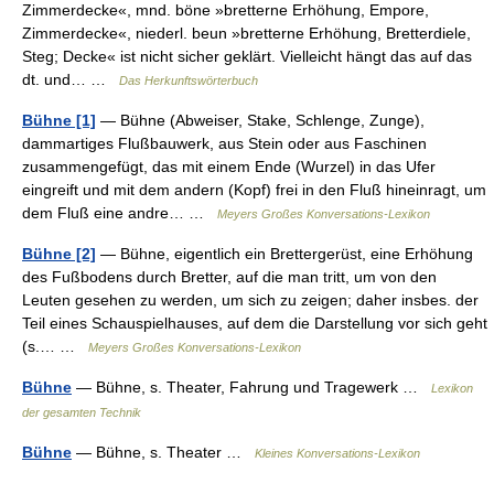
Zimmerdecke«, mnd. böne »bretterne Erhöhung, Empore,
Zimmerdecke«, niederl. beun »bretterne Erhöhung, Bretterdiele,
Steg; Decke« ist nicht sicher geklärt. Vielleicht hängt das auf das
dt. und… …
Das Herkunftswörterbuch
Bühne [1]
— Bühne (Abweiser, Stake, Schlenge, Zunge),
dammartiges Flußbauwerk, aus Stein oder aus Faschinen
zusammengefügt, das mit einem Ende (Wurzel) in das Ufer
eingreift und mit dem andern (Kopf) frei in den Fluß hineinragt, um
dem Fluß eine andre… …
Meyers Großes Konversations-Lexikon
Bühne [2]
— Bühne, eigentlich ein Brettergerüst, eine Erhöhung
des Fußbodens durch Bretter, auf die man tritt, um von den
Leuten gesehen zu werden, um sich zu zeigen; daher insbes. der
Teil eines Schauspielhauses, auf dem die Darstellung vor sich geht
(s.… …
Meyers Großes Konversations-Lexikon
Bühne
— Bühne, s. Theater, Fahrung und Tragewerk …
Lexikon
der gesamten Technik
Bühne
— Bühne, s. Theater …
Kleines Konversations-Lexikon