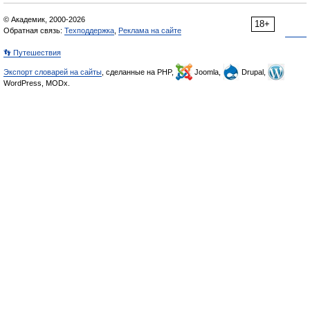
© Академик, 2000-2026
18+
Обратная связь:
Техподдержка
,
Реклама на сайте
👣 Путешествия
Экспорт словарей на сайты
, сделанные на PHP,
Joomla,
Drupal,
WordPress, MODx.