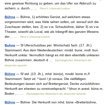
eine gewisse Richtung zu geben, um das Ufer vor Abbruch zu
sichern, u. durch… …
Pierer's Universal-Lexikon
Bühne
— Bühne, 1) erhöhtes Gerüst, auf welchem etwas
vorgenommen wird, was Viele sehen sollen, od. worauf sich die
Zuschauer stellen, bes. 2) so v.w. Schaubühne; daher 3) so v.w.
Theater, sowohl als Local, wie als Inbegriff des ganzen Wesens
der… …
Pierer's Universal-Lexikon
Buhne
— Sf Uferschutzbau per. Wortschatz fach. (17. Jh.)
Stammwort. Aus dem Niederdeutschen: mndd. bune, nndl. bun.
Herkunft unklar. Vermutlich hängt es mit dem ebenfalls unklaren
Bühne zusammen. deutsch d …
Etymologisches Wörterbuch der
deutschen sprache
Bühne
— Sf std. (13. Jh.), mhd. bün(e), mndd. bone m./f.
Stammwort. Setzt vd. * bunī / jō voraus. Die vielfältigen
Bedeutungen lassen sich auf Brettergerüst, Decke zurückführen.
Herkunft am ehesten zu voreinzelsprachl. * bhun in avest. būna m.
Boden ,… …
Etymologisches Wörterbuch der deutschen sprache
Bühne
— Bühne: Die Herkunft von mhd. büne »Bretterbühne,