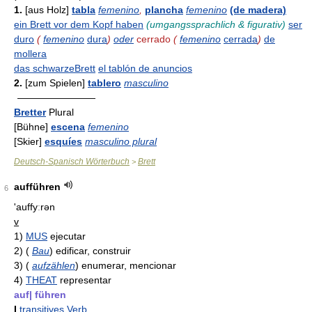
1.
[aus Holz]
tabla
femenino
,
plancha
femenino
(de madera)
ein Brett vor dem Kopf haben
(umgangssprachlich & figurativ)
ser
duro
(
femenino
dura
)
oder
cerrado
(
femenino
cerrada
)
de
mollera
das schwarzeBrett
el tablón de anuncios
2.
[zum Spielen]
tablero
masculino
————————
Bretter
Plural
[Bühne]
escena
femenino
[Skier]
esquíes
masculino plural
Deutsch-Spanisch Wörterbuch
Brett
>
aufführen
6
'auffyːrən
v
1)
MUS
ejecutar
2)
(
Bau
)
edificar, construir
3)
(
aufzählen
)
enumerar, mencionar
4)
THEAT
representar
auf| führen
I
transitives Verb