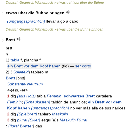
Deutsch-Spanisch Wörterbuch
etwas geht gut über die Bühne
>
etwas über die Bühne bringen
4
(umgangssprachlich)
llevar algo a cabo
Deutsch-Spanisch Wörterbuch
etwas über die Bühne bringen
>
Brett
5
brɛt
n
1)
tabla
f
, plancha
f
ein Brett vor dem Kopf haben
(
fig
)
—
ser corto
2)
(
Spielfeld
)
tablero
m
Brett
[brεt]
Substantiv
Neutrum
<-(e)s, -er>
1
dig
(aus Holz)
tabla
Feminin
;
schwarzes Brett
cartelera
Feminin
;
(Schaukasten)
tablón de anuncios;
ein Brett vor dem
Kopf haben
(umgangssprachlich)
no ver más allá de sus narices
2
dig
(Spielbrett)
tablero
Maskulin
3
dig
plural
(Skier)
esquí(e)s
Maskulin
Plural
(
Plural
Bretter
)
das