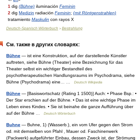
1
dig
(Bühne)
iluminación
Feminin
2
dig
Medizin
radiación
Feminin
;
(mit Röntgenstrahlen)
tratamiento
Maskulin
con rayos X
Deutsch-Spanisch Wörterbuch
Bestrahlung
>
См. также в других словарях:
Bühne
— ist eine Konstruktion, auf der darstellende Künstler
auftreten, siehe Bühne (Theater) eine Bezeichnung für das
Theater selbst ein wichtiger Bestandteil des
psychotherapeutischen Handlungsraums im Psychodrama, siehe
Bühne (Psychodrama) eine… …
Deutsch Wikipedia
Bühne
— [Basiswortschatz (Rating 1 1500)] Auch: • Phase Bsp.: •
Der Star erschien auf der Bühne. • Das ist eine wichtige Phase im
Leben eines Kindes. • Sie ist beinahe die ganze Aufführung über
auf der Bühne …
Deutsch Wörterbuch
Buhne
— Buhne, 1) (Wasserb.), ein vom Ufer gegen den Strom
od. mit demselben von Pfahl , Mauer od. Faschinenwerk
(Packwerk) aufgeführter Einbau, dessen Zweck ist, der Strömung