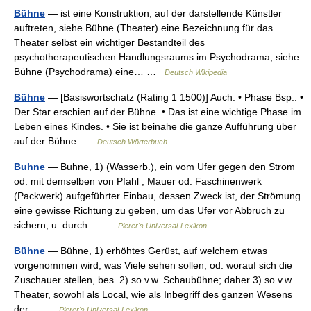
Bühne
— ist eine Konstruktion, auf der darstellende Künstler
auftreten, siehe Bühne (Theater) eine Bezeichnung für das
Theater selbst ein wichtiger Bestandteil des
psychotherapeutischen Handlungsraums im Psychodrama, siehe
Bühne (Psychodrama) eine… …
Deutsch Wikipedia
Bühne
— [Basiswortschatz (Rating 1 1500)] Auch: • Phase Bsp.: •
Der Star erschien auf der Bühne. • Das ist eine wichtige Phase im
Leben eines Kindes. • Sie ist beinahe die ganze Aufführung über
auf der Bühne …
Deutsch Wörterbuch
Buhne
— Buhne, 1) (Wasserb.), ein vom Ufer gegen den Strom
od. mit demselben von Pfahl , Mauer od. Faschinenwerk
(Packwerk) aufgeführter Einbau, dessen Zweck ist, der Strömung
eine gewisse Richtung zu geben, um das Ufer vor Abbruch zu
sichern, u. durch… …
Pierer's Universal-Lexikon
Bühne
— Bühne, 1) erhöhtes Gerüst, auf welchem etwas
vorgenommen wird, was Viele sehen sollen, od. worauf sich die
Zuschauer stellen, bes. 2) so v.w. Schaubühne; daher 3) so v.w.
Theater, sowohl als Local, wie als Inbegriff des ganzen Wesens
der… …
Pierer's Universal-Lexikon