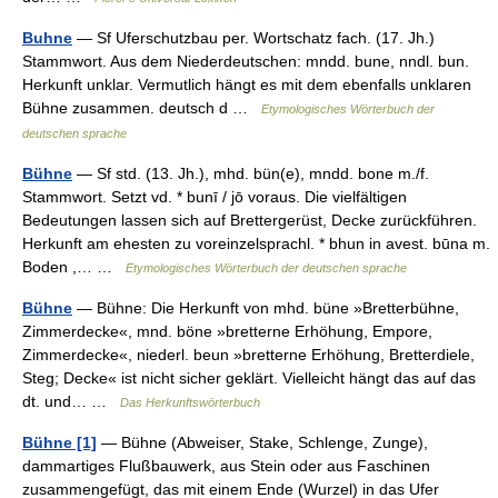
Buhne
— Sf Uferschutzbau per. Wortschatz fach. (17. Jh.)
Stammwort. Aus dem Niederdeutschen: mndd. bune, nndl. bun.
Herkunft unklar. Vermutlich hängt es mit dem ebenfalls unklaren
Bühne zusammen. deutsch d …
Etymologisches Wörterbuch der
deutschen sprache
Bühne
— Sf std. (13. Jh.), mhd. bün(e), mndd. bone m./f.
Stammwort. Setzt vd. * bunī / jō voraus. Die vielfältigen
Bedeutungen lassen sich auf Brettergerüst, Decke zurückführen.
Herkunft am ehesten zu voreinzelsprachl. * bhun in avest. būna m.
Boden ,… …
Etymologisches Wörterbuch der deutschen sprache
Bühne
— Bühne: Die Herkunft von mhd. büne »Bretterbühne,
Zimmerdecke«, mnd. böne »bretterne Erhöhung, Empore,
Zimmerdecke«, niederl. beun »bretterne Erhöhung, Bretterdiele,
Steg; Decke« ist nicht sicher geklärt. Vielleicht hängt das auf das
dt. und… …
Das Herkunftswörterbuch
Bühne [1]
— Bühne (Abweiser, Stake, Schlenge, Zunge),
dammartiges Flußbauwerk, aus Stein oder aus Faschinen
zusammengefügt, das mit einem Ende (Wurzel) in das Ufer