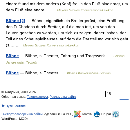
eingreift und mit dem andern (Kopf) frei in den Fluß hineinragt, um
dem Fluß eine andre… …
Meyers Großes Konversations-Lexikon
Bühne [2]
— Bühne, eigentlich ein Brettergerüst, eine Erhöhung
des Fußbodens durch Bretter, auf die man tritt, um von den
Leuten gesehen zu werden, um sich zu zeigen; daher insbes. der
Teil eines Schauspielhauses, auf dem die Darstellung vor sich geht
(s.… …
Meyers Großes Konversations-Lexikon
Bühne
— Bühne, s. Theater, Fahrung und Tragewerk …
Lexikon
der gesamten Technik
Bühne
— Bühne, s. Theater …
Kleines Konversations-Lexikon
© Академик, 2000-2026
18+
Обратная связь:
Техподдержка
,
Реклама на сайте
👣 Путешествия
Экспорт словарей на сайты
, сделанные на PHP,
Joomla,
Drupal,
WordPress, MODx.