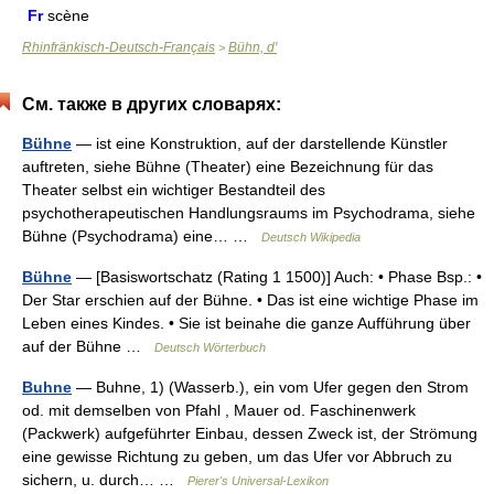
Fr
scène
Rhinfränkisch-Deutsch-Français
Bühn, d'
>
См. также в других словарях:
Bühne
— ist eine Konstruktion, auf der darstellende Künstler
auftreten, siehe Bühne (Theater) eine Bezeichnung für das
Theater selbst ein wichtiger Bestandteil des
psychotherapeutischen Handlungsraums im Psychodrama, siehe
Bühne (Psychodrama) eine… …
Deutsch Wikipedia
Bühne
— [Basiswortschatz (Rating 1 1500)] Auch: • Phase Bsp.: •
Der Star erschien auf der Bühne. • Das ist eine wichtige Phase im
Leben eines Kindes. • Sie ist beinahe die ganze Aufführung über
auf der Bühne …
Deutsch Wörterbuch
Buhne
— Buhne, 1) (Wasserb.), ein vom Ufer gegen den Strom
od. mit demselben von Pfahl , Mauer od. Faschinenwerk
(Packwerk) aufgeführter Einbau, dessen Zweck ist, der Strömung
eine gewisse Richtung zu geben, um das Ufer vor Abbruch zu
sichern, u. durch… …
Pierer's Universal-Lexikon