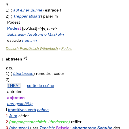
n
1)
(
auf einer Bühne
)
estrade
f
2)
(
Treppenabsatz
)
palier
m
Podest
Pode
st
[po'dεst] <-[e]s, -e>
Substantiv
Neutrum o Maskulin
estrade
Feminin
Deutsch-Französisch Wörterbuch
Podest
>
abtreten
6
v
irr
1)
(
überlassen
)
remettre, céder
2)
THEAT
—
sortir de scène
abtreten
a
b|treten
unregelmäßig
I
transitives Verb
haben
1
Jura
céder
2
(umgangssprachlich: überlassen)
refiler
3
(abnutzen)
user
Teppich
;
Beispiel:
abgetretene Schuhe
des