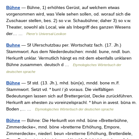
Bühne
— Bühne, 1) erhöhtes Gerüst, auf welchem etwas
vorgenommen wird, was Viele sehen sollen, od. worauf sich die
Zuschauer stellen, bes. 2) so v.w. Schaubühne; daher 3) so v.w.
Theater, sowohl als Local, wie als Inbegriff des ganzen Wesens
der… …
Pierer's Universal-Lexikon
Buhne
— Sf Uferschutzbau per. Wortschatz fach. (17. Jh.)
Stammwort. Aus dem Niederdeutschen: mndd. bune, nndl. bun.
Herkunft unklar. Vermutlich hängt es mit dem ebenfalls unklaren
Bühne zusammen. deutsch d …
Etymologisches Wörterbuch der
deutschen sprache
Bühne
— Sf std. (13. Jh.), mhd. bün(e), mndd. bone m./f.
Stammwort. Setzt vd. * bunī / jō voraus. Die vielfältigen
Bedeutungen lassen sich auf Brettergerüst, Decke zurückführen.
Herkunft am ehesten zu voreinzelsprachl. * bhun in avest. būna m.
Boden ,… …
Etymologisches Wörterbuch der deutschen sprache
Bühne
— Bühne: Die Herkunft von mhd. büne »Bretterbühne,
Zimmerdecke«, mnd. böne »bretterne Erhöhung, Empore,
Zimmerdecke«, niederl. beun »bretterne Erhöhung, Bretterdiele,