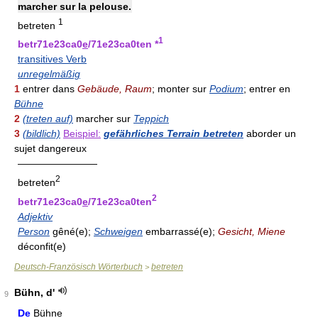
marcher sur la pelouse.
1
betreten
1
betr71e23ca0
e
/71e23ca0ten *
transitives Verb
unregelmäßig
1
entrer dans
Gebäude, Raum
; monter sur
Podium
; entrer en
Bühne
2
(treten auf)
marcher sur
Teppich
3
(bildlich)
Beispiel:
gefährliches Terrain betreten
aborder un
sujet dangereux
————————
2
betreten
2
betr71e23ca0
e
/71e23ca0ten
Adjektiv
Person
gêné(e);
Schweigen
embarrassé(e);
Gesicht, Miene
déconfit(e)
Deutsch-Französisch Wörterbuch
betreten
>
Bühn, d'
9
De
Bühne