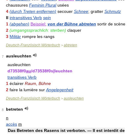
chaussures
Feminin Plural
usées
4
(durch Treten entfernen)
secouer
Schnee
; gratter
Schmutz
II
intransitives Verb
sein
1
(abgehen)
Beispiel:
von der Bühne abtreten
sortir de scène
2
(umgangssprachlich: sterben)
claquer
3
Militär
rompre les rangs
Deutsch-Französisch Wörterbuch
abtreten
>
ausleuchten
7
ausleuchten
d73538f0
au
/d73538f0s|leuchten
transitives Verb
1
éclairer
Raum, Bühne
2
faire la lumière sur
Angelegenheit
Deutsch-Französisch Wörterbuch
ausleuchten
>
betreten
8
n
accès
m
Das Betreten des Rasens ist verboten. — Il est interdit de