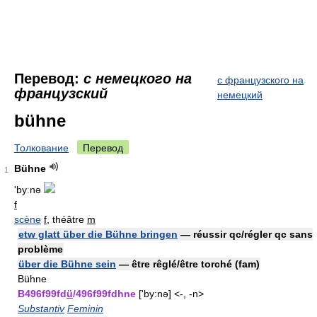
Перевод:
с немецкого на
с французского на
французский
немецкий
bühne
Толкование
Перевод
Bühne
1
'byːnə
f
scène
f
, théâtre
m
etw glatt über die Bühne bringen
— réussir qc/régler qc sans
problème
über die Bühne sein
— être rêglé/être torché (fam)
Bühne
B496f99fd
ü
/496f99fdhne
['by:nə] <-, -n>
Substantiv
Feminin