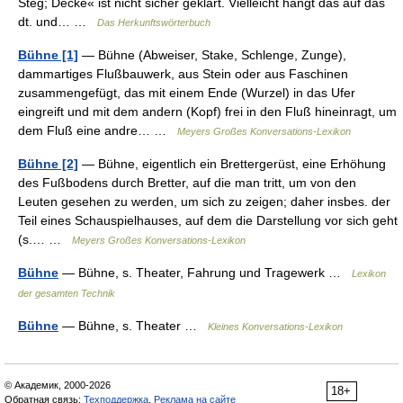
Steg; Decke« ist nicht sicher geklärt. Vielleicht hängt das auf das
dt. und… …
Das Herkunftswörterbuch
Bühne [1]
— Bühne (Abweiser, Stake, Schlenge, Zunge),
dammartiges Flußbauwerk, aus Stein oder aus Faschinen
zusammengefügt, das mit einem Ende (Wurzel) in das Ufer
eingreift und mit dem andern (Kopf) frei in den Fluß hineinragt, um
dem Fluß eine andre… …
Meyers Großes Konversations-Lexikon
Bühne [2]
— Bühne, eigentlich ein Brettergerüst, eine Erhöhung
des Fußbodens durch Bretter, auf die man tritt, um von den
Leuten gesehen zu werden, um sich zu zeigen; daher insbes. der
Teil eines Schauspielhauses, auf dem die Darstellung vor sich geht
(s.… …
Meyers Großes Konversations-Lexikon
Bühne
— Bühne, s. Theater, Fahrung und Tragewerk …
Lexikon
der gesamten Technik
Bühne
— Bühne, s. Theater …
Kleines Konversations-Lexikon
© Академик, 2000-2026
18+
Обратная связь:
Техподдержка
,
Реклама на сайте