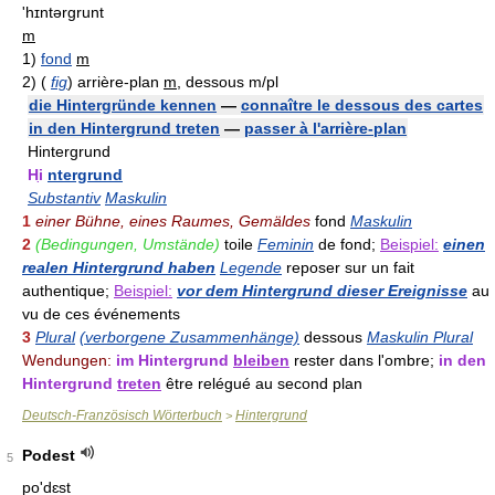
'hɪntərgrunt
m
1)
fond
m
2)
(
fig
)
arrière-plan
m
, dessous
m/pl
die Hintergründe kennen
—
connaître le dessous des cartes
in den Hintergrund treten
—
passer à l'arrière-plan
Hintergrund
Hi
ntergrund
Substantiv
Maskulin
1
einer Bühne, eines Raumes, Gemäldes
fond
Maskulin
2
(Bedingungen, Umstände)
toile
Feminin
de fond;
Beispiel:
einen
realen Hintergrund haben
Legende
reposer sur un fait
authentique;
Beispiel:
vor dem Hintergrund dieser Ereignisse
au
vu de ces événements
3
Plural
(verborgene Zusammenhänge)
dessous
Maskulin Plural
Wendungen:
im Hintergrund
bleiben
rester dans l'ombre;
in den
Hintergrund
treten
être relégué au second plan
Deutsch-Französisch Wörterbuch
Hintergrund
>
Podest
5
po'dɛst