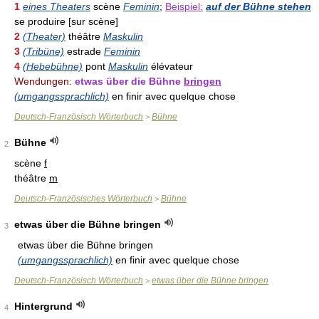
1
eines Theaters
scène
Feminin
;
Beispiel:
auf der Bühne stehen
se produire [sur scène]
2
(Theater)
théâtre
Maskulin
3
(Tribüne)
estrade
Feminin
4
(Hebebühne)
pont
Maskulin
élévateur
Wendungen:
etwas über die Bühne
bringen
(umgangssprachlich)
en finir avec quelque chose
Deutsch-Französisch Wörterbuch
Bühne
>
Bühne
2
scène
f
théâtre
m
Deutsch-Französisches Wörterbuch
Bühne
>
etwas über die Bühne bringen
3
etwas über die Bühne bringen
(umgangssprachlich)
en finir avec quelque chose
Deutsch-Französisch Wörterbuch
etwas über die Bühne bringen
>
Hintergrund
4