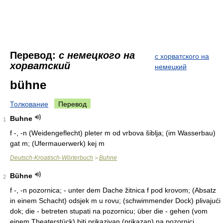
Перевод:
с немецкого на
с хорватского на
хорватский
немецкий
bühne
Толкование
Перевод
Buhne
1
f -, -n (Weidengeflecht) pleter m od vrbova šiblja; (im Wasserbau)
gat m; (Ufermauerwerk) kej m
Deutsch-Kroatisch-Wörterbuch
Buhne
>
Bühne
2
f -, -n pozornica; - unter dem Dache žitnica f pod krovom; (Absatz
in einem Schacht) odsjek m u rovu; (schwimmender Dock) plivajući
dok; die - betreten stupati na pozornicu; über die - gehen (vom
einem Theaterstück) biti prikazivan (prikazan) na pozornici