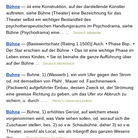
Bühne
— ist eine Konstruktion, auf der darstellende Künstler
auftreten, siehe Bühne (Theater) eine Bezeichnung für das
Theater selbst ein wichtiger Bestandteil des
psychotherapeutischen Handlungsraums im Psychodrama, siehe
Bühne (Psychodrama) eine… …
Deutsch Wikipedia
Bühne
— [Basiswortschatz (Rating 1 1500)] Auch: • Phase Bsp.: •
Der Star erschien auf der Bühne. • Das ist eine wichtige Phase im
Leben eines Kindes. • Sie ist beinahe die ganze Aufführung über
auf der Bühne …
Deutsch Wörterbuch
Buhne
— Buhne, 1) (Wasserb.), ein vom Ufer gegen den Strom
od. mit demselben von Pfahl , Mauer od. Faschinenwerk
(Packwerk) aufgeführter Einbau, dessen Zweck ist, der Strömung
eine gewisse Richtung zu geben, um das Ufer vor Abbruch zu
sichern, u. durch… …
Pierer's Universal-Lexikon
Bühne
— Bühne, 1) erhöhtes Gerüst, auf welchem etwas
vorgenommen wird, was Viele sehen sollen, od. worauf sich die
Zuschauer stellen, bes. 2) so v.w. Schaubühne; daher 3) so v.w.
Theater, sowohl als Local, wie als Inbegriff des ganzen Wesens
der… …