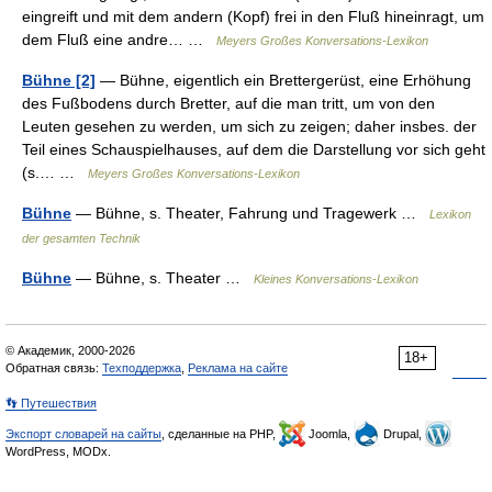
eingreift und mit dem andern (Kopf) frei in den Fluß hineinragt, um
dem Fluß eine andre… …
Meyers Großes Konversations-Lexikon
Bühne [2]
— Bühne, eigentlich ein Brettergerüst, eine Erhöhung
des Fußbodens durch Bretter, auf die man tritt, um von den
Leuten gesehen zu werden, um sich zu zeigen; daher insbes. der
Teil eines Schauspielhauses, auf dem die Darstellung vor sich geht
(s.… …
Meyers Großes Konversations-Lexikon
Bühne
— Bühne, s. Theater, Fahrung und Tragewerk …
Lexikon
der gesamten Technik
Bühne
— Bühne, s. Theater …
Kleines Konversations-Lexikon
© Академик, 2000-2026
18+
Обратная связь:
Техподдержка
,
Реклама на сайте
👣 Путешествия
Экспорт словарей на сайты
, сделанные на PHP,
Joomla,
Drupal,
WordPress, MODx.