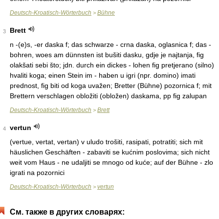
Deutsch-Kroatisch-Wörterbuch
Bühne
>
Brett
3
n -(e)s, -er daska f; das schwarze - crna daska, oglasnica f; das -
bohren, woes am dünnsten ist bušiti dasku, gdje je najtanja, fig
olakšati sebi što; jdn. durch ein dickes - lohen fig pretjerano (silno)
hvaliti koga; einen Stein im - haben u igri (npr. domino) imati
prednost, fig biti od koga uvažen; Bretter (Bühne) pozornica f; mit
Brettern verschlagen obložiti (obložen) daskama, pp fig zalupan
Deutsch-Kroatisch-Wörterbuch
Brett
>
vertun
4
(vertue, vertat, vertan) v uludo trošiti, rasipati, potratiti; sich mit
häuslichen Geschäften - zabaviti se kućnim poslovima; sich nicht
weit vom Haus - ne udaljiti se mnogo od kuće; auf der Bühne - zlo
igrati na pozornici
Deutsch-Kroatisch-Wörterbuch
vertun
>
См. также в других словарях: