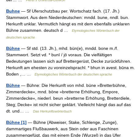
Pierer's Universal-Lexikon
Buhne
— Sf Uferschutzbau per. Wortschatz fach. (17. Jh.)
Stammwort. Aus dem Niederdeutschen: mndd. bune, nndl. bun.
Herkunft unklar. Vermutlich hängt es mit dem ebenfalls unklaren
Bühne zusammen. deutsch d …
Etymologisches Wörterbuch der
deutschen sprache
Bühne
— Sf std. (13. Jh.), mhd. bün(e), mndd. bone m./f.
Stammwort. Setzt vd. * bunī / jō voraus. Die vielfältigen
Bedeutungen lassen sich auf Brettergerüst, Decke zurückführen.
Herkunft am ehesten zu voreinzelsprachl. * bhun in avest. būna m.
Boden ,… …
Etymologisches Wörterbuch der deutschen sprache
Bühne
— Bühne: Die Herkunft von mhd. büne »Bretterbühne,
Zimmerdecke«, mnd. böne »bretterne Erhöhung, Empore,
Zimmerdecke«, niederl. beun »bretterne Erhöhung, Bretterdiele,
Steg; Decke« ist nicht sicher geklärt. Vielleicht hängt das auf das
dt. und… …
Das Herkunftswörterbuch
Bühne [1]
— Bühne (Abweiser, Stake, Schlenge, Zunge),
dammartiges Flußbauwerk, aus Stein oder aus Faschinen
zusammengefügt, das mit einem Ende (Wurzel) in das Ufer