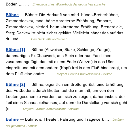
Boden ,… …
Etymologisches Wörterbuch der deutschen sprache
Bühne
— Bühne: Die Herkunft von mhd. büne »Bretterbühne,
Zimmerdecke«, mnd. böne »bretterne Erhöhung, Empore,
Zimmerdecke«, niederl. beun »bretterne Erhöhung, Bretterdiele,
Steg; Decke« ist nicht sicher geklärt. Vielleicht hängt das auf das
dt. und… …
Das Herkunftswörterbuch
Bühne [1]
— Bühne (Abweiser, Stake, Schlenge, Zunge),
dammartiges Flußbauwerk, aus Stein oder aus Faschinen
zusammengefügt, das mit einem Ende (Wurzel) in das Ufer
eingreift und mit dem andern (Kopf) frei in den Fluß hineinragt, um
dem Fluß eine andre… …
Meyers Großes Konversations-Lexikon
Bühne [2]
— Bühne, eigentlich ein Brettergerüst, eine Erhöhung
des Fußbodens durch Bretter, auf die man tritt, um von den
Leuten gesehen zu werden, um sich zu zeigen; daher insbes. der
Teil eines Schauspielhauses, auf dem die Darstellung vor sich geht
(s.… …
Meyers Großes Konversations-Lexikon
Bühne
— Bühne, s. Theater, Fahrung und Tragewerk …
Lexikon
der gesamten Technik