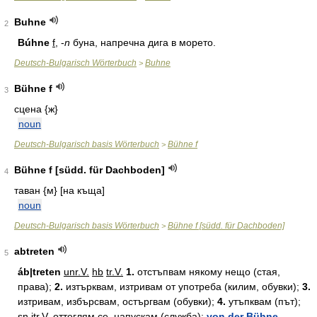
Buhne
2
Búhne
f
, -
n
буна, напречна дига в морето.
Deutsch-Bulgarisch Wörterbuch
Buhne
>
Bühne f
3
сцена {ж}
noun
Deutsch-Bulgarisch basis Wörterbuch
Bühne f
>
Bühne f [südd. für Dachboden]
4
таван {м} [на къща]
noun
Deutsch-Bulgarisch basis Wörterbuch
Bühne f [südd. für Dachboden]
>
abtreten
5
áb|treten
unr.
V.
hb
tr.
V.
1.
отстъпвам някому нещо (стая,
права);
2.
изтърквам, изтривам от употреба (килим, обувки);
3.
изтривам, избърсвам, остъргвам (обувки);
4.
утъпквам (път);
sn
itr.
V
. оттеглям се, напускам (служба);
von der Bühne