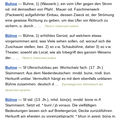
Buhne
— Buhne, 1) (Wasserb.), ein vom Ufer gegen den Strom
od. mit demselben von Pfahl , Mauer od. Faschinenwerk
(Packwerk) aufgeführter Einbau, dessen Zweck ist, der Strömung
eine gewisse Richtung zu geben, um das Ufer vor Abbruch zu
sichern, u. durch… …
Pierer's Universal-Lexikon
Bühne
— Bühne, 1) erhöhtes Gerüst, auf welchem etwas
vorgenommen wird, was Viele sehen sollen, od. worauf sich die
Zuschauer stellen, bes. 2) so v.w. Schaubühne; daher 3) so v.w.
Theater, sowohl als Local, wie als Inbegriff des ganzen Wesens
der… …
Pierer's Universal-Lexikon
Buhne
— Sf Uferschutzbau per. Wortschatz fach. (17. Jh.)
Stammwort. Aus dem Niederdeutschen: mndd. bune, nndl. bun.
Herkunft unklar. Vermutlich hängt es mit dem ebenfalls unklaren
Bühne zusammen. deutsch d …
Etymologisches Wörterbuch der
deutschen sprache
Bühne
— Sf std. (13. Jh.), mhd. bün(e), mndd. bone m./f.
Stammwort. Setzt vd. * bunī / jō voraus. Die vielfältigen
Bedeutungen lassen sich auf Brettergerüst, Decke zurückführen.
Herkunft am ehesten zu voreinzelsprachl. * bhun in avest. būna m.