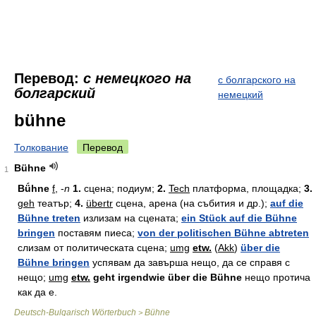
Перевод:
с немецкого на
с болгарского на
болгарский
немецкий
bühne
Толкование
Перевод
Bühne
1
Bǘhne
f
, -
n
1.
сцена; подиум;
2.
Tech
платформа, площадка;
3.
geh
театър;
4.
übertr
сцена, арена (на събития и др.);
auf die
Bühne treten
излизам на сцената;
ein Stück auf die Bühne
bringen
поставям пиеса;
von der politischen Bühne abtreten
слизам от политическата сцена;
umg
etw.
(
Akk
)
über die
Bühne bringen
успявам да завърша нещо, да се справя с
нещо;
umg
etw.
geht irgendwie über die Bühne
нещо протича
как да е.
Deutsch-Bulgarisch Wörterbuch
Bühne
>