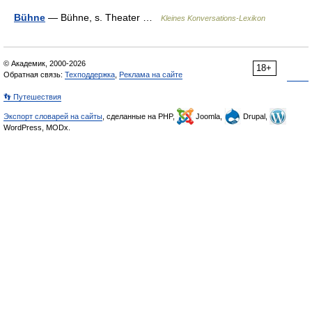
Bühne
— Bühne, s. Theater …
Kleines Konversations-Lexikon
© Академик, 2000-2026
18+
Обратная связь:
Техподдержка
,
Реклама на сайте
👣 Путешествия
Экспорт словарей на сайты
, сделанные на PHP,
Joomla,
Drupal,
WordPress, MODx.