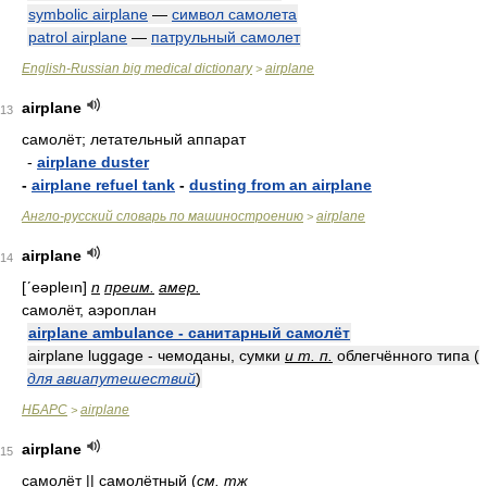
symbolic airplane
—
символ самолета
patrol airplane
—
патрульный самолет
English-Russian big medical dictionary
airplane
>
airplane
13
самолёт; летательный аппарат
-
airplane duster
-
airplane refuel tank
-
dusting from an airplane
Англо-русский словарь по машиностроению
airplane
>
airplane
14
[ʹeəpleın]
n
преим.
амер.
самолёт, аэроплан
airplane ambulance - санитарный самолёт
airplane luggage - чемоданы, сумки
и т. п.
облегчённого типа (
для авиапутешествий
)
НБАРС
airplane
>
airplane
15
самолёт || самолётный
(
см. тж