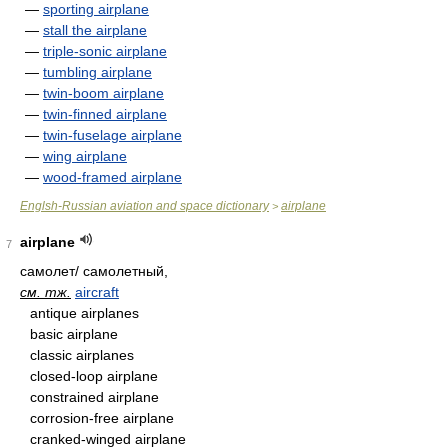
—
sporting airplane
—
stall the airplane
—
triple-sonic airplane
—
tumbling airplane
—
twin-boom airplane
—
twin-finned airplane
—
twin-fuselage airplane
—
wing airplane
—
wood-framed airplane
Englsh-Russian aviation and space dictionary
airplane
>
airplane
7
самолет/ самолетный,
см. тж.
aircraft
antique airplanes
basic airplane
classic airplanes
closed-loop airplane
constrained airplane
corrosion-free airplane
cranked-winged airplane