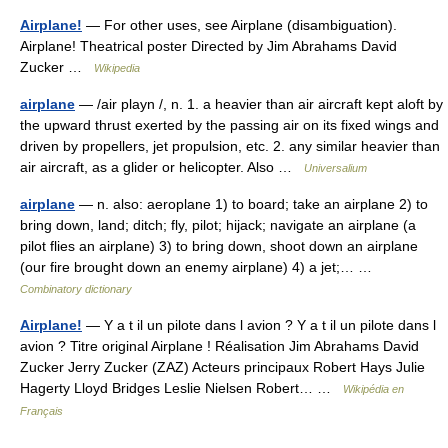
Airplane!
— For other uses, see Airplane (disambiguation).
Airplane! Theatrical poster Directed by Jim Abrahams David
Zucker …
Wikipedia
airplane
— /air playn /, n. 1. a heavier than air aircraft kept aloft by
the upward thrust exerted by the passing air on its fixed wings and
driven by propellers, jet propulsion, etc. 2. any similar heavier than
air aircraft, as a glider or helicopter. Also …
Universalium
airplane
— n. also: aeroplane 1) to board; take an airplane 2) to
bring down, land; ditch; fly, pilot; hijack; navigate an airplane (a
pilot flies an airplane) 3) to bring down, shoot down an airplane
(our fire brought down an enemy airplane) 4) a jet;… …
Combinatory dictionary
Airplane!
— Y a t il un pilote dans l avion ? Y a t il un pilote dans l
avion ? Titre original Airplane ! Réalisation Jim Abrahams David
Zucker Jerry Zucker (ZAZ) Acteurs principaux Robert Hays Julie
Hagerty Lloyd Bridges Leslie Nielsen Robert… …
Wikipédia en
Français