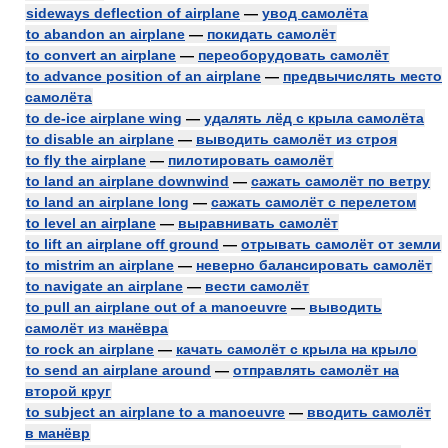
sideways deflection of airplane
—
увод самолёта
to abandon an airplane
—
покидать самолёт
to convert an airplane
—
переоборудовать самолёт
to advance position of an airplane
—
предвычислять место
самолёта
to de-ice airplane wing
—
удалять лёд с крыла самолёта
to disable an airplane
—
выводить самолёт из строя
to fly the airplane
—
пилотировать самолёт
to land an airplane downwind
—
сажать самолёт по ветру
to land an airplane long
—
сажать самолёт с перелетом
to level an airplane
—
выравнивать самолёт
to lift an airplane off ground
—
отрывать самолёт от земли
to mistrim an airplane
—
неверно балансировать самолёт
to navigate an airplane
—
вести самолёт
to pull an airplane out of a manoeuvre
—
выводить
самолёт из манёвра
to rock an airplane
—
качать самолёт с крыла на крыло
to send an airplane around
—
отправлять самолёт на
второй круг
to subject an airplane to a manoeuvre
—
вводить самолёт
в манёвр