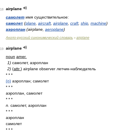
airplane
18
самолет
имя существительное:
самолет
(
plane
,
aircraft
,
airplane
,
craft
,
ship
,
machine
)
аэроплан
(airplane,
aeroplane
)
Англо-русский синонимический словарь
airplane
>
airplane
19
noun
amer.
1)
самолет, аэроплан
2)
(
attr.
) airplane observer летчик-наблюдатель
* * *
(n)
аэроплан; самолет
* * *
аэроплан, самолет
* * *
n.
самолет, аэроплан
* * *
аэроплан
самолет
* * *