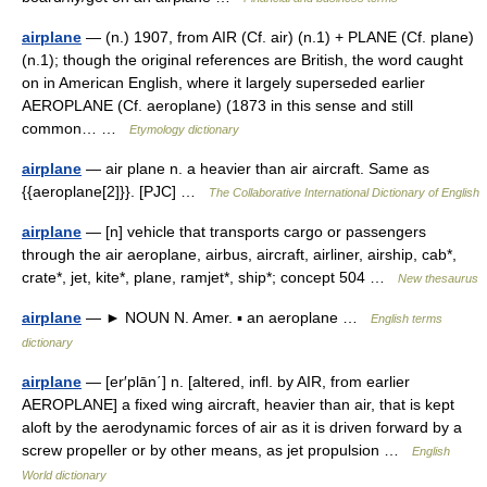
airplane
— (n.) 1907, from AIR (Cf. air) (n.1) + PLANE (Cf. plane)
(n.1); though the original references are British, the word caught
on in American English, where it largely superseded earlier
AEROPLANE (Cf. aeroplane) (1873 in this sense and still
common… …
Etymology dictionary
airplane
— air plane n. a heavier than air aircraft. Same as
{{aeroplane[2]}}. [PJC] …
The Collaborative International Dictionary of English
airplane
— [n] vehicle that transports cargo or passengers
through the air aeroplane, airbus, aircraft, airliner, airship, cab*,
crate*, jet, kite*, plane, ramjet*, ship*; concept 504 …
New thesaurus
airplane
— ► NOUN N. Amer. ▪ an aeroplane …
English terms
dictionary
airplane
— [er′plān΄] n. [altered, infl. by AIR, from earlier
AEROPLANE] a fixed wing aircraft, heavier than air, that is kept
aloft by the aerodynamic forces of air as it is driven forward by a
screw propeller or by other means, as jet propulsion …
English
World dictionary