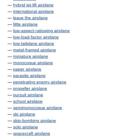
—
hybrid jet-lift airplane
—
international airplane
—
leave the airplane
—
little airplane
—
low-aspect-ratiowing airplane
—
low-load-factor airplane
—
low-tailplane airplane
—
metal-framed airplane
—
miniature airplane
—
monocoque airplane
—
paper airplane
—
parasite airplane
—
penetrating enemy airplane
—
propeller airplane
—
pursuit airplane
—
school airplane
—
semimonocoque airplane
—
ski airplane
—
skip-bombing airplane
—
solo airplane
—
spacecraft airplane