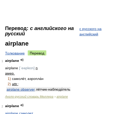
Перевод:
с английского на
с русского на
русский
английский
airplane
Толкование
Перевод
airplane
1
airplane
[ˊeəpleɪn]
n
амер.
1)
самолёт, аэропла́н
2)
attr.
:
airplane observer
лётчик-наблюда́тель
Англо-русский словарь Мюллера
airplane
>
airplane
2
airplane самолет