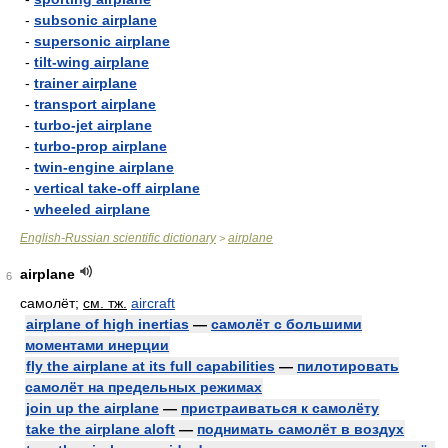
-
subsonic airplane
-
supersonic airplane
-
tilt-wing airplane
-
trainer airplane
-
transport airplane
-
turbo-jet airplane
-
turbo-prop airplane
-
twin-engine airplane
-
vertical take-off airplane
-
wheeled airplane
English-Russian scientific dictionary
airplane
>
airplane
6
самолёт;
см. тж.
aircraft
airplane of high inertias
—
самолёт с большими
моментами инерции
fly the airplane at its full capabilities
—
пилотировать
самолёт на предельных режимах
join up the airplane
—
пристраиваться к самолёту
take the airplane aloft
—
поднимать самолёт в воздух