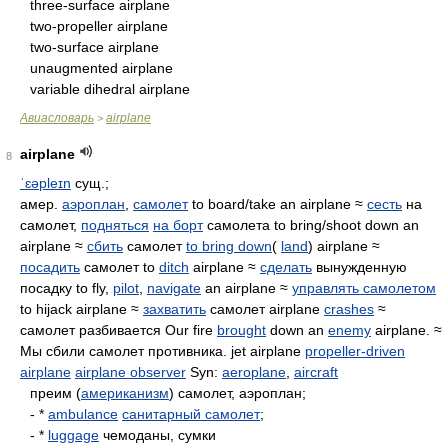
three-surface airplane
two-propeller airplane
two-surface airplane
unaugmented airplane
variable dihedral airplane
Авиасловарь
airplane
>
airplane
8
ˈɛəpleɪn
сущ.;
амер.
аэроплан
,
самолет
to board/take an airplane ≈
сесть
на
самолет,
подняться
на борт
самолета to bring/shoot down an
airplane ≈
сбить
самолет
to bring down
(
land
) airplane ≈
посадить
самолет to
ditch
airplane ≈
сделать
вынужденную
посадку to fly,
pilot
,
navigate
an airplane ≈
управлять самолетом
to hijack airplane ≈
захватить
самолет airplane
crashes
≈
самолет разбивается Our fire
brought
down an
enemy
airplane. ≈
Мы сбили самолет противника. jet airplane
propeller-driven
airplane
airplane observer
Syn:
aeroplane
,
aircraft
преим (
американизм
) самолет, аэроплан;
- *
ambulance
санитарный самолет
;
- *
luggage
чемоданы, сумки