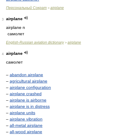
Персональный Сократ
airplane
>
airplane
3
airplane n
самолет
English-Russian aviation dictionary
airplane
>
airplane
4
самолет
–
abandon airplane
–
agricultural airplane
–
airplane configuration
–
airplane crashed
–
airplane is airborne
–
airplane is in distress
–
airplane units
–
airplane vibration
–
all-metal airplane
–
all-wood airplane