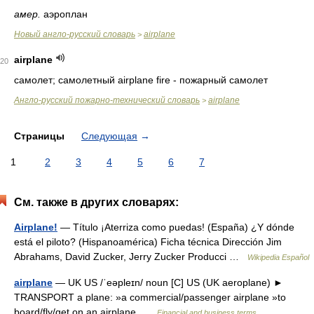
амер.
аэроплан
Новый англо-русский словарь
airplane
>
airplane
20
самолет; самолетный airplane fire - пожарный самолет
Англо-русский пожарно-технический словарь
airplane
>
Страницы
Следующая
→
1
2
3
4
5
6
7
См. также в других словарях:
Airplane!
— Título ¡Aterriza como puedas! (España) ¿Y dónde
está el piloto? (Hispanoamérica) Ficha técnica Dirección Jim
Abrahams, David Zucker, Jerry Zucker Producci …
Wikipedia Español
airplane
— UK US /ˈeəpleɪn/ noun [C] US (UK aeroplane) ►
TRANSPORT a plane: »a commercial/passenger airplane »to
board/fly/get on an airplane …
Financial and business terms