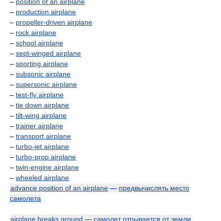
–
position of an airplane
–
production airplane
–
propeller-driven airplane
–
rock airplane
–
school airplane
–
sept-winged airplane
–
sporting airplane
–
subsonic airplane
–
supersonic airplane
–
test-fly airplane
–
tie down airplane
–
tilt-wing airplane
–
trainer airplane
–
transport airplane
–
turbo-jet airplane
–
turbo-prop airplane
–
twin-engine airplane
–
wheeled airplane
advance position of an airplane
—
предвычислять место
самолета
airplane breaks ground
—
самолет отрывается от земли