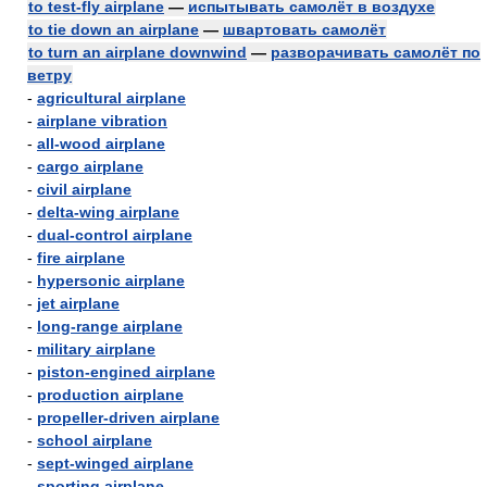
to test-fly airplane
—
испытывать самолёт в воздухе
to tie down an airplane
—
швартовать самолёт
to turn an airplane downwind
—
разворачивать самолёт по
ветру
-
agricultural airplane
-
airplane vibration
-
all-wood airplane
-
cargo airplane
-
civil airplane
-
delta-wing airplane
-
dual-control airplane
-
fire airplane
-
hypersonic airplane
-
jet airplane
-
long-range airplane
-
military airplane
-
piston-engined airplane
-
production airplane
-
propeller-driven airplane
-
school airplane
-
sept-winged airplane
-
sporting airplane