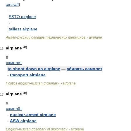
aircraft
)
-
SSTO airplane
-
tailless airplane
Англо-русский словарь технических терминов
airplane
>
airplane
16
n
самолет
to shoot down an airplane
—
сбивать самолет
-
transport airplane
Politics english-russian dictionary
airplane
>
airplane
17
n
самолёт
-
nuclear-armed airplane
-
ASW airplane
English-russian dctionary of diplomacy
airplane
>