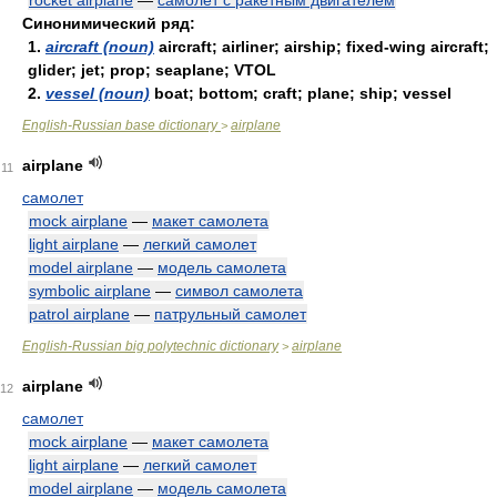
rocket airplane
—
самолёт с ракетным двигателем
Синонимический ряд:
1.
aircraft (noun)
aircraft; airliner; airship; fixed-wing aircraft;
glider; jet; prop; seaplane; VTOL
2.
vessel (noun)
boat; bottom; craft; plane; ship; vessel
English-Russian base dictionary
airplane
>
airplane
11
самолет
mock airplane
—
макет самолета
light airplane
—
легкий самолет
model airplane
—
модель самолета
symbolic airplane
—
символ самолета
patrol airplane
—
патрульный самолет
English-Russian big polytechnic dictionary
airplane
>
airplane
12
самолет
mock airplane
—
макет самолета
light airplane
—
легкий самолет
model airplane
—
модель самолета