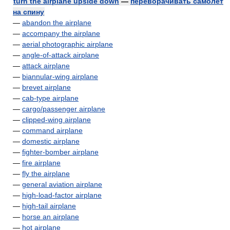
turn the airplane upside down
—
переворачивать самолёт
на спину
—
abandon the airplane
—
accompany the airplane
—
aerial photographic airplane
—
angle-of-attack airplane
—
attack airplane
—
biannular-wing airplane
—
brevet airplane
—
cab-type airplane
—
cargo/passenger airplane
—
clipped-wing airplane
—
command airplane
—
domestic airplane
—
fighter-bomber airplane
—
fire airplane
—
fly the airplane
—
general aviation airplane
—
high-load-factor airplane
—
high-tail airplane
—
horse an airplane
—
hot airplane