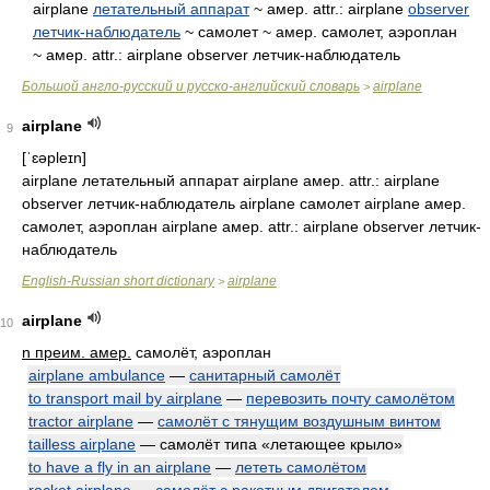
airplane
летательный аппарат
~ амер. attr.: airplane
observer
летчик-наблюдатель
~ самолет ~ амер. самолет, аэроплан
~ амер. attr.: airplane observer летчик-наблюдатель
Большой англо-русский и русско-английский словарь
airplane
>
airplane
9
[ˈɛəpleɪn]
airplane летательный аппарат airplane амер. attr.: airplane
observer летчик-наблюдатель airplane самолет airplane амер.
самолет, аэроплан airplane амер. attr.: airplane observer летчик-
наблюдатель
English-Russian short dictionary
airplane
>
airplane
10
n преим. амер.
самолёт, аэроплан
airplane ambulance
—
санитарный самолёт
to transport mail by airplane
—
перевозить почту самолётом
tractor airplane
—
самолёт с тянущим воздушным винтом
tailless airplane
— самолёт типа «летающее крыло»
to have a fly in an airplane
—
лететь самолётом