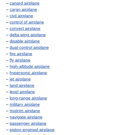
–
canard airplane
–
cargo airplane
–
civil airplane
–
control of airplane
–
convert airplane
–
delta-wing airplane
–
disable airplane
–
dual-control airplane
–
fire airplane
–
fly airplane
–
high-altitude airplane
–
hypersonic airplane
–
jet airplane
–
land airplane
–
level airplane
–
long-range airplane
–
military airplane
–
mistrim airplane
–
navigate airplane
–
passenger airplane
–
piston-engined airplane