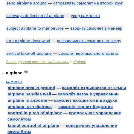
send airplane around
—
отправлять самолет на второй круг
sideways deflection of airplane
—
увод самолета
subject airplane to manoeuvre
—
вводить самолет в маневр
turn airplane downwind
—
разворачивать самолет по ветру
vertical take-off airplane
—
самолет вертикального взлета
Англо-русский технический словарь
airplane
>
airplane
5
самолёт
airplane breaks ground
—
самолёт отрывается от земли
airplane handles well
—
самолёт легок в управлении
airplane is airborne
—
самолёт находится в воздухе
airplane is in distress
—
самолёт терпит бедствие
control in pitch of airplane
—
продольное управление
самолётом
lateral control of airplane
—
поперечное управление
самолётом