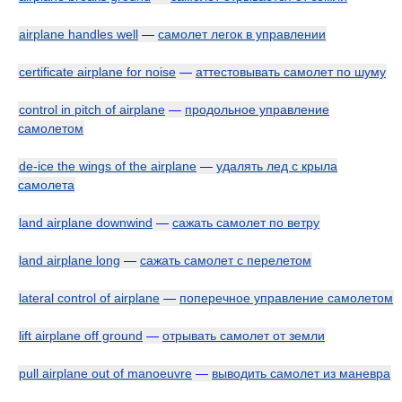
airplane handles well
—
самолет легок в управлении
certificate airplane for noise
—
аттестовывать самолет по шуму
control in pitch of airplane
—
продольное управление
самолетом
de-ice the wings of the airplane
—
удалять лед с крыла
самолета
land airplane downwind
—
сажать самолет по ветру
land airplane long
—
сажать самолет с перелетом
lateral control of airplane
—
поперечное управление самолетом
lift airplane off ground
—
отрывать самолет от земли
pull airplane out of manoeuvre
—
выводить самолет из маневра