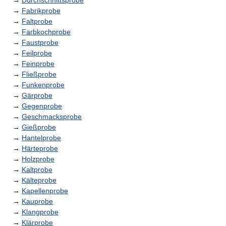
→
Durchschnittsprobe
→
Fabrikprobe
→
Faltprobe
→
Farbkochprobe
→
Faustprobe
→
Feilprobe
→
Feinprobe
→
Fließprobe
→
Funkenprobe
→
Gärprobe
→
Gegenprobe
→
Geschmacksprobe
→
Gießprobe
→
Hantelprobe
→
Härteprobe
→
Holzprobe
→
Kaltprobe
→
Kälteprobe
→
Kapellenprobe
→
Kauprobe
→
Klangprobe
→
Klärprobe