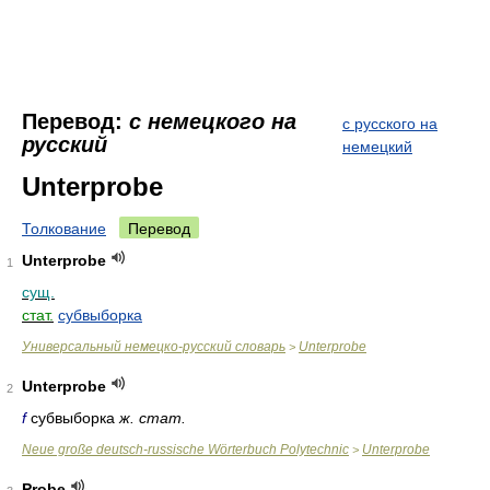
Перевод:
с немецкого на
с русского на
русский
немецкий
Unterprobe
Толкование
Перевод
Unterprobe
1
сущ.
стат.
субвыборка
Универсальный немецко-русский словарь
Unterprobe
>
Unterprobe
2
f
субвыборка
ж. стат.
Neue große deutsch-russische Wörterbuch Polytechnic
Unterprobe
>
Probe