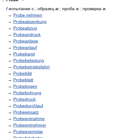
3
f
испытание
с.
; образец
м.
; проба
ж.
; проверка
ж.
→
Probe nehmen
→
Probeabsenkung
→
Probeabzug
→
Probeandruck
→
Probeanlage
→
Probeanlauf
→
Probeband
→
Probebelastung
→
Probebetriebsfahrt
→
Probebild
→
Probeblatt
→
Probebogen
→
Probebohrung
→
Probedruck
→
Probedurchlauf
→
Probeeinsatz
→
Probeentnahme
→
Probeentnehmer
→
Probeexemplar