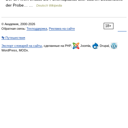
der Probe… …
Deutsch Wikipedia
© Академик, 2000-2026
18+
Обратная связь:
Техподдержка
,
Реклама на сайте
👣 Путешествия
Экспорт словарей на сайты
, сделанные на PHP,
Joomla,
Drupal,
WordPress, MODx.