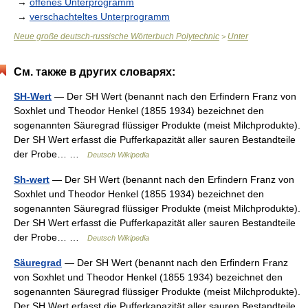
→
offenes Unterprogramm
→
verschachteltes Unterprogramm
Neue große deutsch-russische Wörterbuch Polytechnic
Unter
>
См. также в других словарях:
SH-Wert
— Der SH Wert (benannt nach den Erfindern Franz von
Soxhlet und Theodor Henkel (1855 1934) bezeichnet den
sogenannten Säuregrad flüssiger Produkte (meist Milchprodukte).
Der SH Wert erfasst die Pufferkapazität aller sauren Bestandteile
der Probe… …
Deutsch Wikipedia
Sh-wert
— Der SH Wert (benannt nach den Erfindern Franz von
Soxhlet und Theodor Henkel (1855 1934) bezeichnet den
sogenannten Säuregrad flüssiger Produkte (meist Milchprodukte).
Der SH Wert erfasst die Pufferkapazität aller sauren Bestandteile
der Probe… …
Deutsch Wikipedia
Säuregrad
— Der SH Wert (benannt nach den Erfindern Franz
von Soxhlet und Theodor Henkel (1855 1934) bezeichnet den
sogenannten Säuregrad flüssiger Produkte (meist Milchprodukte).
Der SH Wert erfasst die Pufferkapazität aller sauren Bestandteile