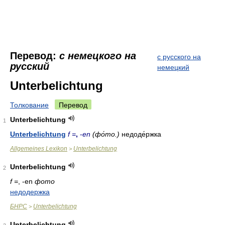
Перевод:
с немецкого на
с русского на
русский
немецкий
Unterbelichtung
Толкование
Перевод
Unterbelichtung
1
Unterbelichtung
f =
,
-
en
(фо́то.)
недоде́ржка
Allgemeines Lexikon
Unterbelichtung
>
Unterbelichtung
2
f =
, -en
фото
недодержка
БНРС
Unterbelichtung
>
Unterbelichtung