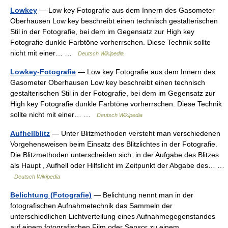
Lowkey
— Low key Fotografie aus dem Innern des Gasometer
Oberhausen Low key beschreibt einen technisch gestalterischen
Stil in der Fotografie, bei dem im Gegensatz zur High key
Fotografie dunkle Farbtöne vorherrschen. Diese Technik sollte
nicht mit einer… …
Deutsch Wikipedia
Lowkey-Fotografie
— Low key Fotografie aus dem Innern des
Gasometer Oberhausen Low key beschreibt einen technisch
gestalterischen Stil in der Fotografie, bei dem im Gegensatz zur
High key Fotografie dunkle Farbtöne vorherrschen. Diese Technik
sollte nicht mit einer… …
Deutsch Wikipedia
Aufhellblitz
— Unter Blitzmethoden versteht man verschiedenen
Vorgehensweisen beim Einsatz des Blitzlichtes in der Fotografie.
Die Blitzmethoden unterscheiden sich: in der Aufgabe des Blitzes
als Haupt , Aufhell oder Hilfslicht im Zeitpunkt der Abgabe des… …
Deutsch Wikipedia
Belichtung (Fotografie)
— Belichtung nennt man in der
fotografischen Aufnahmetechnik das Sammeln der
unterschiedlichen Lichtverteilung eines Aufnahmegegenstandes
auf einem fotografischen Film oder Sensor zu einem