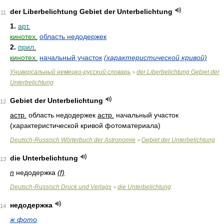
der Liberbelichtung Gebiet der Unterbelichtung
11
1.
арт.
кинотех.
область недодержек
2.
прил.
кинотех.
начальный участок
(характеристической кривой)
Универсальный немецко-русский словарь
der Liberbelichtung Gebiet der
>
Unterbelichtung
Gebiet der Unterbelichtung
12
астр.
область недодержек
астр.
начальный участок
(характеристической кривой фотоматериала)
Deutsch-Russisch Wörterbuch der Astronomie
Gebiet der Unterbelichtung
>
die Unterbelichtung
13
n
недодержка
(f)
Deutsch-Russisch Druck und Verlags
die Unterbelichtung
>
недодержка
14
ж фото