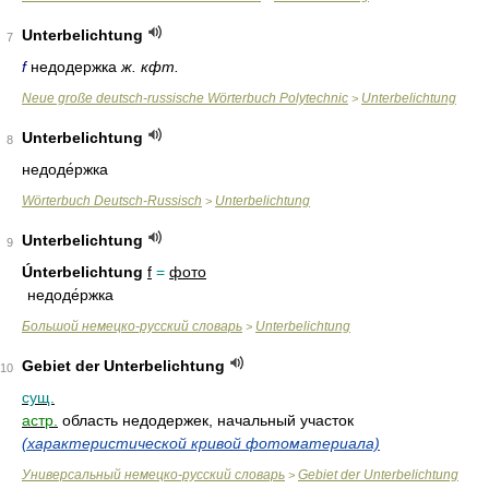
Unterbelichtung
7
f
недодержка
ж. кфт.
Neue große deutsch-russische Wörterbuch Polytechnic
Unterbelichtung
>
Unterbelichtung
8
недоде́ржка
Wörterbuch Deutsch-Russisch
Unterbelichtung
>
Unterbelichtung
9
Únterbelichtung
f
=
фото
недоде́ржка
Большой немецко-русский словарь
Unterbelichtung
>
Gebiet der Unterbelichtung
10
сущ.
астр.
область недодержек, начальный участок
(характеристической кривой фотоматериала)
Универсальный немецко-русский словарь
Gebiet der Unterbelichtung
>