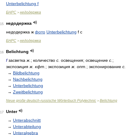
Unterbelichtung f
БНРС
недодержка
>
недодержка
15
недодержка ж
фото
Unterbelichtung
f c
БНРС
недодержка
>
Belichtung
16
f
засветка
ж.
; количество
с.
освещения; освещение
с.
;
экспозиция
ж. кфт.
; экспозиция
ж. опт.
; экспонирование
с.
→
Bildbelichtung
→
Nachbelichtung
→
Unterbelichtung
→
Zweitbelichtung
Neue große deutsch-russische Wörterbuch Polytechnic
Belichtung
>
Unter
17
→
Unterabschnitt
→
Unterabteilung
→
Unteralgebra