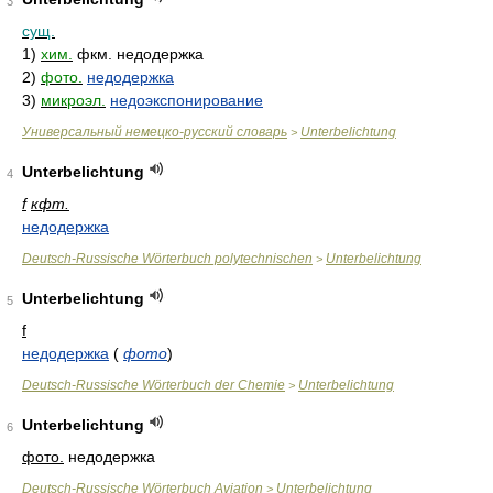
3
сущ.
1)
хим.
фкм. недодержка
2)
фото.
недодержка
3)
микроэл.
недоэкспонирование
Универсальный немецко-русский словарь
Unterbelichtung
>
Unterbelichtung
4
f
кфт.
недодержка
Deutsch-Russische Wörterbuch polytechnischen
Unterbelichtung
>
Unterbelichtung
5
f
недодержка
(
фото
)
Deutsch-Russische Wörterbuch der Chemie
Unterbelichtung
>
Unterbelichtung
6
фото.
недодержка
Deutsch-Russische Wörterbuch Aviation
Unterbelichtung
>