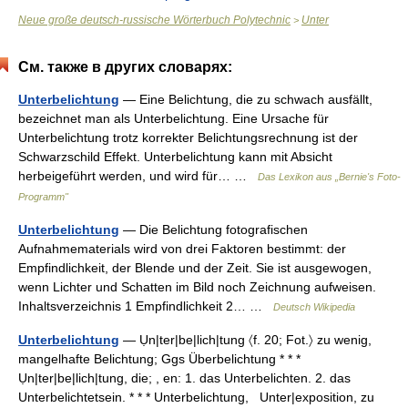
Neue große deutsch-russische Wörterbuch Polytechnic
Unter
>
См. также в других словарях:
Unterbelichtung
— Eine Belichtung, die zu schwach ausfällt,
bezeichnet man als Unterbelichtung. Eine Ursache für
Unterbelichtung trotz korrekter Belichtungsrechnung ist der
Schwarzschild Effekt. Unterbelichtung kann mit Absicht
herbeigeführt werden, und wird für… …
Das Lexikon aus „Bernie's Foto-
Programm"
Unterbelichtung
— Die Belichtung fotografischen
Aufnahmematerials wird von drei Faktoren bestimmt: der
Empfindlichkeit, der Blende und der Zeit. Sie ist ausgewogen,
wenn Lichter und Schatten im Bild noch Zeichnung aufweisen.
Inhaltsverzeichnis 1 Empfindlichkeit 2… …
Deutsch Wikipedia
Unterbelichtung
— Ụn|ter|be|lich|tung 〈f. 20; Fot.〉 zu wenig,
mangelhafte Belichtung; Ggs Überbelichtung * * *
Ụn|ter|be|lich|tung, die; , en: 1. das Unterbelichten. 2. das
Unterbelichtetsein. * * * Unterbelichtung, Unter|exposition, zu