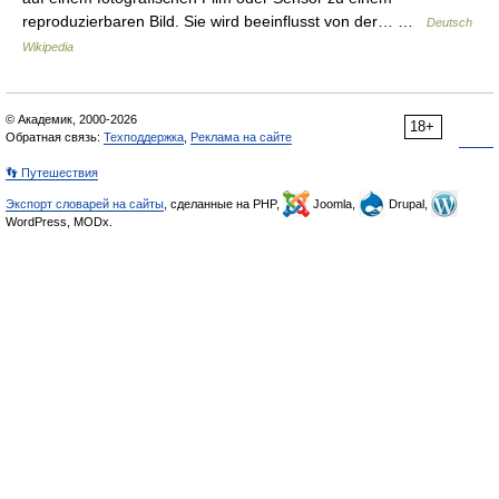
reproduzierbaren Bild. Sie wird beeinflusst von der… …
Deutsch
Wikipedia
© Академик, 2000-2026
18+
Обратная связь:
Техподдержка
,
Реклама на сайте
👣 Путешествия
Экспорт словарей на сайты
, сделанные на PHP,
Joomla,
Drupal,
WordPress, MODx.