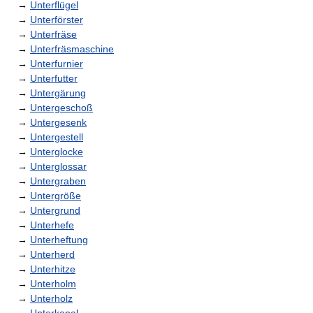
→
Unterflügel
→
Unterförster
→
Unterfräse
→
Unterfräsmaschine
→
Unterfurnier
→
Unterfutter
→
Untergärung
→
Untergeschoß
→
Untergesenk
→
Untergestell
→
Unterglocke
→
Unterglossar
→
Untergraben
→
Untergröße
→
Untergrund
→
Unterhefe
→
Unterheftung
→
Unterherd
→
Unterhitze
→
Unterholm
→
Unterholz