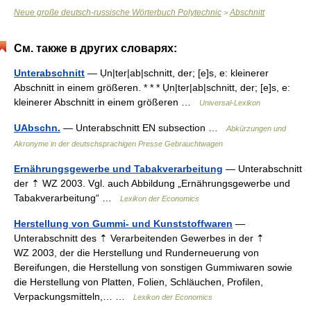
Neue große deutsch-russische Wörterbuch Polytechnic
Abschnitt
>
См. также в других словарях:
Unterabschnitt
— Ụn|ter|ab|schnitt, der; [e]s, e: kleinerer
Abschnitt in einem größeren. * * * Ụn|ter|ab|schnitt, der; [e]s, e:
kleinerer Abschnitt in einem größeren …
Universal-Lexikon
UAbschn.
— Unterabschnitt EN subsection …
Abkürzungen und
Akronyme in der deutschsprachigen Presse Gebrauchtwagen
Ernährungsgewerbe und Tabakverarbeitung
— Unterabschnitt
der ⇡ WZ 2003. Vgl. auch Abbildung „Ernährungsgewerbe und
Tabakverarbeitung“ …
Lexikon der Economics
Herstellung von Gummi- und Kunststoffwaren
—
Unterabschnitt des ⇡ Verarbeitenden Gewerbes in der ⇡
WZ 2003, der die Herstellung und Runderneuerung von
Bereifungen, die Herstellung von sonstigen Gummiwaren sowie
die Herstellung von Platten, Folien, Schläuchen, Profilen,
Verpackungsmitteln,… …
Lexikon der Economics