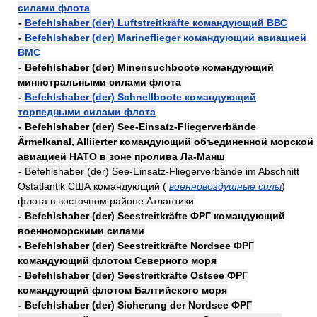
силами флота
-
Befehlshaber (der) Luftstreitkräfte командующий ВВС
-
Befehlshaber (der) Marineflieger командующий авиацией
ВМС
- Befehlshaber (der) Minensuchboote командующий
миннотральными силами флота
-
Befehlshaber (der) Schnellboote командующий
торпедными силами флота
- Befehlshaber (der) See-Einsatz-Fliegerverbände
Ärmelkanal, Alliierter командующий объединенной морской
авиацией НАТО в зоне пролива Ла-Манш
- Befehlshaber (der) See-Einsatz-Fliegerverbände im Abschnitt
Ostatlantik США командующий (
военновоздушные силы
)
флота в восточном районе Атлантики
- Befehlshaber (der) Seestreitkräfte ФРГ командующий
военноморскими силами
- Befehlshaber (der) Seestreitkräfte Nordsee ФРГ
командующий флотом Северного моря
- Befehlshaber (der) Seestreitkräfte Ostsee ФРГ
командующий флотом Балтийского моря
- Befehlshaber (der) Sicherung der Nordsee ФРГ