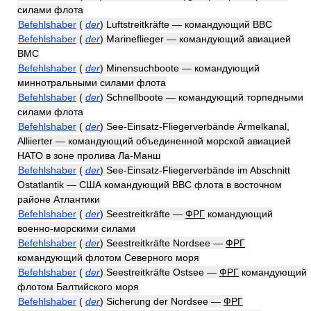
силами флота
Befehlshaber
(
der
)
Luftstreitkräfte — командующий ВВС
Befehlshaber
(
der
)
Marineflieger — командующий авиацией
ВМС
Befehlshaber
(
der
)
Minensuchboote — командующий
миннотральными силами флота
Befehlshaber
(
der
)
Schnellboote — командующий торпедными
силами флота
Befehlshaber
(
der
)
See-Einsatz-Fliegerverbände Ärmelkanal,
Alliierter — командующий объединенной морской авиацией
НАТО в зоне пролива Ла-Манш
Befehlshaber
(
der
)
See-Einsatz-Fliegerverbände im Abschnitt
Ostatlantik — США командующий ВВС флота в восточном
районе Атлантики
Befehlshaber
(
der
)
Seestreitkräfte —
ФРГ
командующий
военно-морскими силами
Befehlshaber
(
der
)
Seestreitkräfte Nordsee —
ФРГ
командующий флотом Северного моря
Befehlshaber
(
der
)
Seestreitkräfte Ostsee —
ФРГ
командующий
флотом Балтийского моря
Befehlshaber
(
der
)
Sicherung der Nordsee —
ФРГ