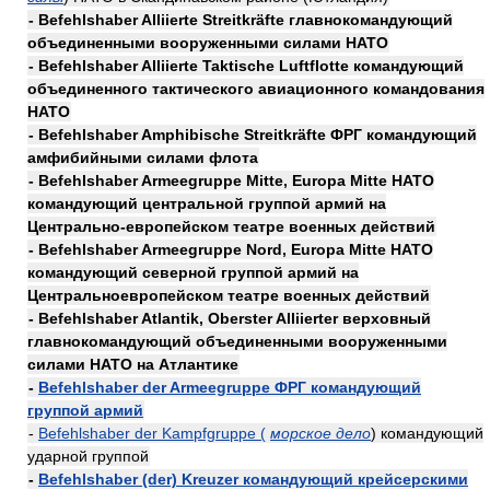
- Befehlshaber Alliierte Streitkräfte главнокомандующий
объединенными вооруженными силами НАТО
- Befehlshaber Alliierte Taktische Luftflotte командующий
объединенного тактического авиационного командования
НАТО
- Befehlshaber Amphibische Streitkräfte ФРГ командующий
амфибийными силами флота
- Befehlshaber Armeegruppe Mitte, Europa Mitte НАТО
командующий центральной группой армий на
Центрально-европейском театре военных действий
- Befehlshaber Armeegruppe Nord, Europa Mitte НАТО
командующий северной группой армий на
Центральноевропейском театре военных действий
- Befehlshaber Atlantik, Oberster Alliierter верховный
главнокомандующий объединенными вооруженными
силами НАТО на Атлантике
-
Befehlshaber der Armeegruppe ФРГ командующий
группой армий
-
Befehlshaber der Kampfgruppe (
морское дело
) командующий
ударной группой
-
Befehlshaber (der) Kreuzer командующий крейсерскими