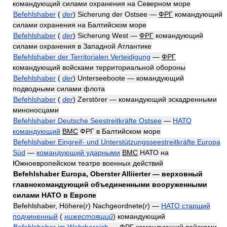
командующий силами охранения на Северном море
Befehlshaber
(
der
)
Sicherung der Ostsee —
ФРГ
командующий
силами охранения на Балтийском море
Befehlshaber
(
der
)
Sicherung West —
ФРГ
командующий
силами охранения в Западной Атлантике
Befehlshaber der Territorialen Verteidigung
—
ФРГ
командующий войсками территориальной обороны
Befehlshaber
(
der
)
Unterseeboote — командующий
подводными силами флота
Befehlshaber
(
der
)
Zerstörer — командующий эскадренными
миноносцами
Befehlshaber Deutsche Seestreitkräfte Ostsee
—
НАТО
командующий
ВМС
ФРГ в Балтийском море
Befehlshaber Eingreif- und Unterstützungsseestreitkräfte Europa
Süd
—
командующий ударными
ВМС
НАТО на
Южноевропейском театре военных действий
Befehlshaber Europa, Oberster Alliierter — верховный
главнокомандующий объединенными вооруженными
силами НАТО в Европе
Befehlshaber, Höhere
(
r
)
Nachgeordnete
(
r
)
—
НАТО старший
подчиненный
(
нижестоящий
)
командующий