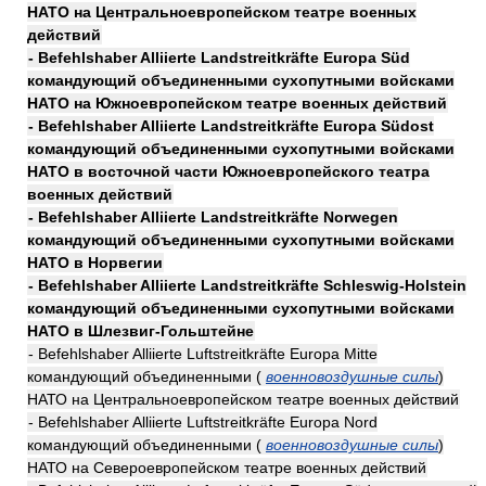
НАТО на Центральноевропейском театре военных
действий
- Befehlshaber Alliierte Landstreitkräfte Europa Süd
командующий объединенными сухопутными войсками
НАТО на Южноевропейском театре военных действий
- Befehlshaber Alliierte Landstreitkräfte Europa Südost
командующий объединенными сухопутными войсками
НАТО в восточной части Южноевропейского театра
военных действий
- Befehlshaber Alliierte Landstreitkräfte Norwegen
командующий объединенными сухопутными войсками
НАТО в Норвегии
- Befehlshaber Alliierte Landstreitkräfte Schleswig-Holstein
командующий объединенными сухопутными войсками
НАТО в Шлезвиг-Гольштейне
- Befehlshaber Alliierte Luftstreitkräfte Europa Mitte
командующий объединенными (
военновоздушные силы
)
НАТО на Центральноевропейском театре военных действий
- Befehlshaber Alliierte Luftstreitkräfte Europa Nord
командующий объединенными (
военновоздушные силы
)
НАТО на Североевропейском театре военных действий