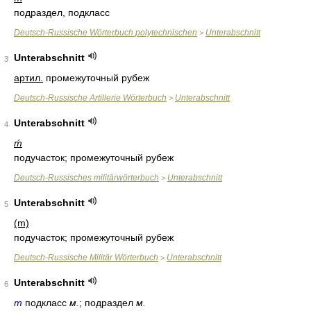
подраздел, подкласс
Deutsch-Russische Wörterbuch polytechnischen
Unterabschnitt
>
Unterabschnitt
3
артил.
промежуточный рубеж
Deutsch-Russische Artillerie Wörterbuch
Unterabschnitt
>
Unterabschnitt
4
ḿ
подучасток; промежуточный рубеж
Deutsch-Russisches militärwörterbuch
Unterabschnitt
>
Unterabschnitt
5
(m)
подучасток; промежуточный рубеж
Deutsch-Russische Militär Wörterbuch
Unterabschnitt
>
Unterabschnitt
6
m
подкласс
м.
; подраздел
м.