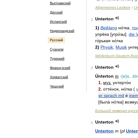
Вьетнамский
Allgemeines
Lexikon
Un
>
Датский
Unterton
2
Испанский
1
)
Beiklang
но́тка
,
то
Нидерландский
упрёка
[
угро́зы
].
die
V
Русский
го́рькая
но́тка
2
)
Physik
,
Musik
унте
Суахили
Wörterbuch
Deutsch
-
Rus
Турецкий
Unterton
Французский
3
Únterton
m
-(
e
)
s
,..
tö
Хорватский
1
.
муз
.
унтерто́н
Чешский
2
.
отте́нок
,
но́тка
(
er
sprach
mit
é
ine
[
была́
но́тка
]
возму
Большой
немецко
-
русс
Unterton
4
Unterton
m
(
pl
Unter