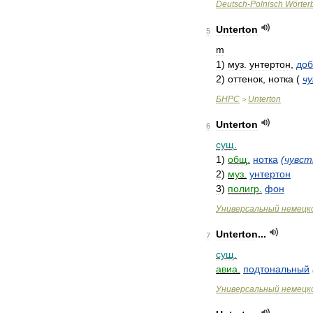
Deutsch
-
Polnisch
Wörter
Unterton
5
m
1
)
муз
.
унтертон
,
доб
2
)
оттенок
,
нотка
(
ч
БНРС
Unterton
>
Unterton
6
сущ
.
1
)
общ
.
нотка
(
чувст
2
)
муз
.
унтертон
3
)
полигр
.
фон
Универсальный
немецк
Unterton
...
7
сущ
.
авиа
.
подтональный
Универсальный
немецк