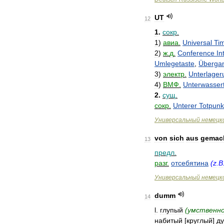
UT
12
1
.
сокр
.
1
)
авиа
.
Universal
Ti
2
)
ж
.
д
.
Conference
In
Umlegetaste
,
Überga
3
)
электр
.
Unterlager
4
)
ВМФ
.
Unterwassert
2
.
сущ
.
сокр
.
Unterer
Totpunk
Универсальный
немецк
von
sich
aus
gemac
13
предл
.
разг
.
отсебятина
(
z
.
B
Универсальный
немецк
dumm
14
l
.
глупый
(
умственн
набитый
[
круглый
]
ду