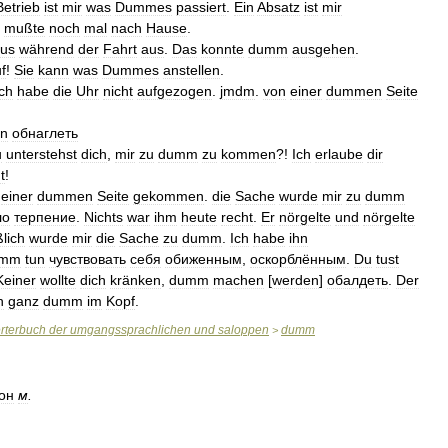
Betrieb
ist
mir
was
Dummes
passiert
.
Ein
Absatz
ist
mir
mußte
noch
mal
nach
Hause
.
us
während
der
Fahrt
aus
.
Das
konnte
dumm
ausgehen
.
f
!
Sie
kann
was
Dummes
anstellen
.
Ich
habe
die
Uhr
nicht
aufgezogen
.
jmdm
.
von
einer
dummen
Seite
n
обнаглеть
u
unterstehst
dich
,
mir
zu
dumm
zu
kommen
?!
Ich
erlaube
dir
t
!
einer
dummen
Seite
gekommen
.
die
Sache
wurde
mir
zu
dumm
ло
терпение
.
Nichts
war
ihm
heute
recht
.
Er
nörgelte
und
nörgelte
ßlich
wurde
mir
die
Sache
zu
dumm
.
Ich
habe
ihn
umm
tun
чувствовать
себя
обиженным
,
оскорблённым
.
Du
tust
Keiner
wollte
dich
kränken
,
dumm
machen
[
werden
]
обалдеть
.
Der
h
ganz
dumm
im
Kopf
.
rterbuch
der
umgangssprachlichen
und
saloppen
dumm
>
он
м
.