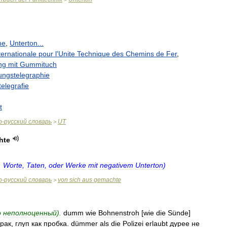
me
,
Unterton
...
ternationale
pour
l
'
Unite
Technique
des
Chemins
de
Fer
,
ng
mit
Gummituch
ungstelegraphie
elegrafie
t
о
-
русский
словарь
UT
>
hte
.
Worte
,
Taten
,
oder
Werke
mit
negativem
Unterton
)
о
-
русский
словарь
von
sich
aus
gemachte
>
о
неполноценный
).
dumm
wie
Bohnenstroh
[
wie
die
Sünde
]
рак
,
глуп
как
пробка
.
dümmer
als
die
Polizei
erlaubt
дурее
не