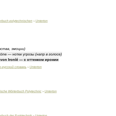
erbuch
polytechnischen
Unterton
>
вства
,
эмоции
)
rtöne
—
нотки
угрозы
(
напр
в
голосе
)
von
Ironíé
—
с
оттенком
иронии
о
-
русский
словарь
Unterton
>
ische
Wörterbuch
Polytechnic
Unterton
>
erbuch
der
Funktechnik
Unterton
>