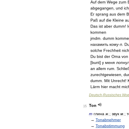
Auf
dem
Wege
zum
abgegangen
,
und
ich
Er
sprang
aus
dem
B
Paß
auf
die
Kleine
au
Das
ist
aber
dumm
!
kommen
jmdm
.
dumm
komme
нахамить
кому
-
л
.
D
solche
Frechheit
nich
Du
bist
der
Oma
von
[
bunt
]
у
меня
лопну
an
allem
rum
.
Schlie
zurechtgewiesen
,
d
dumm
.
Mit
Unrecht
!
Lärm
hier
macht
mic
Deutsch
-
Russisches
Woe
Ton
15
m
глина
ж
.
;
звук
м
.
;
т
→
Tonabnehmer
→
Tonabstimmung