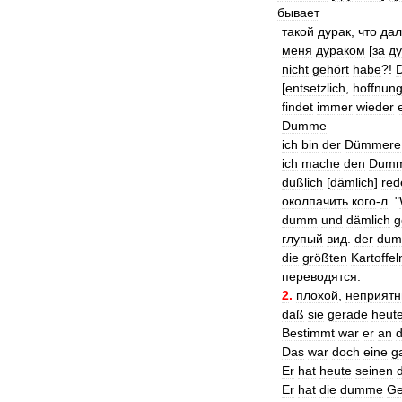
бывает
такой
дурак
,
что
да
меня
дураком
[
за
ду
nicht
gehört
habe
?!
[
entsetzlich
,
hoffnung
findet
immer
wieder
Dumme
ich
bin
der
Dümmere
ich
mache
den
Dum
dußlich
[
dämlich
]
red
околпачить
кого
-
л
. "
dumm
und
dämlich
g
глупый
вид
.
der
du
die
größten
Kartoffel
переводятся
.
2
.
плохой
,
неприят
daß
sie
gerade
heut
Bestimmt
war
er
an
d
Das
war
doch
eine
g
Er
hat
heute
seinen
Er
hat
die
dumme
Ge