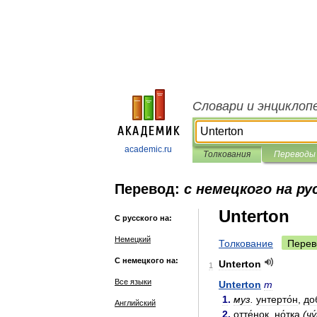
Словари и энциклоп
academic.ru
Толкования
Переводы
Перевод:
с немецкого на ру
Unterton
С русского на:
Немецкий
Толкование
Перев
С немецкого на:
Unterton
1
Все языки
Unterton
m
1
.
муз
.
унтерто́н
,
до
Английский
2
.
отте́нок
,
но́тка
(
чу