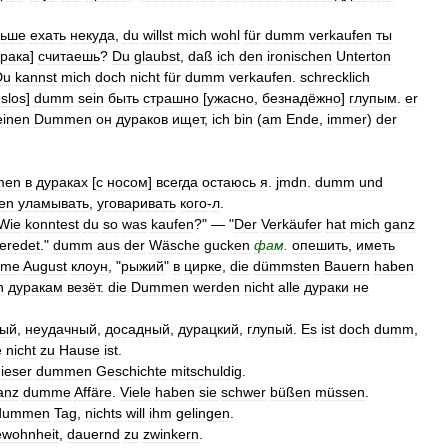
льше
ехать
некуда
,
du
willst
mich
wohl
für
dumm
verkaufen
ты
рака
]
считаешь
?
Du
glaubst
,
daß
ich
den
ironischen
Unterton
Du
kannst
mich
doch
nicht
für
dumm
verkaufen
.
schrecklich
slos
]
dumm
sein
быть
страшно
[
ужасно
,
безнадёжно
]
глупым
.
er
einen
Dummen
он
дураков
ищет
,
ich
bin
(
am
Ende
,
immer
)
der
men
в
дураках
[
с
носом
]
всегда
остаюсь
я
.
jmdn
.
dumm
und
en
уламывать
,
уговаривать
кого
-
л
.
Wie
konntest
du
so
was
kaufen
?" — "
Der
Verkäufer
hat
mich
ganz
eredet
."
dumm
aus
der
Wäsche
gucken
фам
.
опешить
,
иметь
mme
August
клоун
, "
рыжий
"
в
цирке
,
die
dümmsten
Bauern
haben
n
дуракам
везёт
.
die
Dummen
werden
nicht
alle
дураки
не
ный
,
неудачный
,
досадный
,
дурацкий
,
глупый
.
Es
ist
doch
dumm
,
e
nicht
zu
Hause
ist
.
ieser
dummen
Geschichte
mitschuldig
.
anz
dumme
Affäre
.
Viele
haben
sie
schwer
büßen
müssen
.
dummen
Tag
,
nichts
will
ihm
gelingen
.
wohnheit
,
dauernd
zu
zwinkern
.