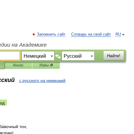
Запомнить сайт
Словарь на свой сайт
RU
едии на Академике
Найти!
Книги
Игры ⚽
сский
с русского на немецкий
од
ба́вочный
тон
;
́вства
)