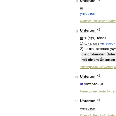
Unterton
8
m
унтертон
Deutsch
-
Russische
Wört
Unterton
9
m
<-(
e
)
s
,..
töne
>
1
)
физ
,
муз
унтертон
2
)
нотка
,
оттенок
(
чу
die
dróhenden
Únte
mit
éínem
Únterton
Универсальный
немецк
Unterton
10
m
унтертон
м
.
Neue
große
deutsch
-
russ
Unterton
11
унтертон
Deutsch
-
Russische
Wört