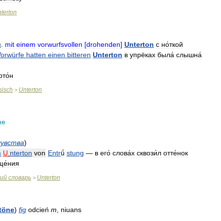
terton
н
.
mit
einem
vorwurfsvollen
[
drohenden
]
Unterton
с
но́ткой
orwürfe
hatten
einen
bitteren
Unterton
в
упрёках
была́
слышна́
рто́н
sisch
Unterton
>
ne
чувства
)
m
U
nterton
von
Entr
ǘ
stung
—
в
его́
слова́х
сквози́л
отте́нок
ще́ния
кий
словарь
Unterton
>
töne
)
fig
odcień
m
,
niuans