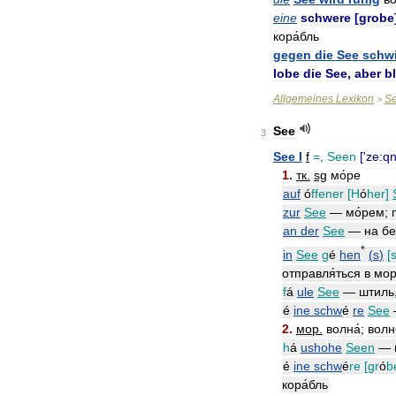
eine
schwere
[
grobe
кора́бль
gegen
die
See
schw
lobe
die
See
,
aber
b
Allgemeines
Lexikon
S
>
See
3
See
I
f
=,
Seen
['
ze:q
1
.
тк
.
sg
мо́ре
auf
ó
ffener
[
H
ó
her
]
zur
See
—
мо́рем
;
an
der
See
—
на
бе
*
in
See
g
é
hen
(
s
)
[
s
отправля́ться
в
мор
f
á
ule
See
—
штиль
é
ine
schw
é
re
See
2
.
мор
.
волна́
;
волн
h
á
ushohe
Seen
—
é
ine
schw
é
re
[
gr
ó
b
кора́бль