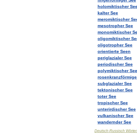
holomiktischer
Se
kalter
See
meromiktischer
Se
mesotropher
See
monomiktischer
S
oligomiktischer
Se
oligotropher
See
orientierte
Seen
periglazialer
See
periodischer
See
polymiktischer
Se
rosenkranzförmige
subglazialer
See
tektonischer
See
toter
See
tropischer
See
unterirdischer
See
vulkanischer
See
wandernder
See
Deutsch
-
Russisch
Wörte