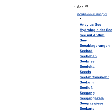
See
5
почвенный
воздух
*
Ancylus
-
See
Hydrologie
der
Se
See
mit
Abfluß
See
-
Seeablagerungen
Seebad
Seebeben
Seebrise
Seedelta
Seeeis
Seefahrtsverkehr
Seefarm
Seefluß
Seegang
Seegangskala
Seegraswiese
Seekarte