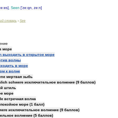
ze:es
]
,
Seen
['
ze:qn
,
ze:n
]
кий
словарь
See
>
ение
в
море
n
выходить
в
открытое
море
отив
волны
ходить
в
море
том
к
волне
ene
мертвая
зыбь
lich
schwere
исключительное
волнение
(
9
баллов
)
ый
штиль
ое
море
de
встречная
волна
спокойное
море
(
1
балл
)
were
исключительное
волнение
(
9
баллов
)
тельное
волнение
(
5
баллов
)