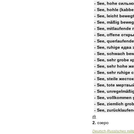
-
See
,
hohe
сильно
-
See
,
hohle
(
kabbe
-
See
,
leicht
beweg
-
See
,
mäßig
beweg
-
See
,
mitlaufende
-
See
,
offene
откры
-
See
,
querlaufende
-
See
,
ruhige
едва
-
See
,
schwach
bew
-
See
,
sehr
grobe
к
-
See
,
sehr
hohe
же
-
See
,
sehr
ruhige
с
-
See
,
steile
жесток
-
See
,
tote
мертвы
-
See
,
unregelmäßi
-
See
,
vollkommen
-
See
,
ziemlich
gro
-
See
,
zurücklaufen
ḿ
2
.
озеро
Deutsch
-
Russisches
mili