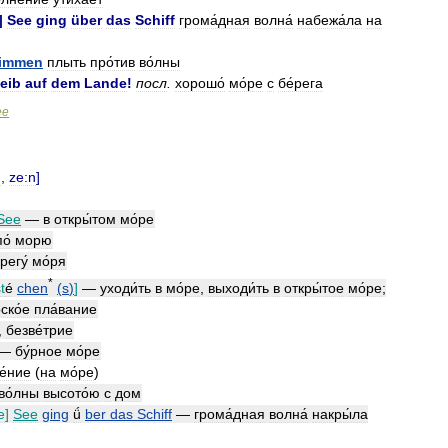
]
See
ging
über
das
Schiff
грома́дная
волна́
набежа́ла
на
immen
плыть
про́тив
во́лны
leib
auf
dem
Lande
!
посл
.
хорошо́
мо́ре
с
бе́рега
ee
n
,
ze:n
]
See
—
в
откры́том
мо́ре
по́
морю
регу́
мо́ря
*
t
é
chen
(
s
)
]
—
уходи́ть
в
мо́ре
,
выходи́ть
в
откры́тое
мо́ре
;
ско́е
пла́вание
,
безве́трие
—
бу́рное
мо́ре
е́ние
(
на
мо́ре
)
во́лны
высото́ю
с
дом
e
]
See
ging
ǘ
ber
das
Schiff
—
грома́дная
волна́
накры́ла