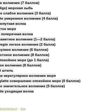
е
волнение
(
7
баллов
)
lige
)
морская
зыбь
te
слабое
волнение
(
3
балла
)
te
умеренное
волнение
(
4
балла
)
попутная
волна
тое
море
поперечная
волна
заметное
волнение
(
1
—
2
балла
)
egte
легкое
волнение
(
2
балла
)
рупное
волнение
(
6
баллов
)
стокое
волнение
(
8
баллов
)
покойное
море
(
до
1
балла
)
ое
волнение
(
8
баллов
)
й
штиль
ge
нерегулярное
волнение
моря
glatte
совершенно
спокойное
море
(
0
баллов
)
be
значительное
волнение
(
5
баллов
)
de
уходящая
волна
tärwörterbuch
See
>