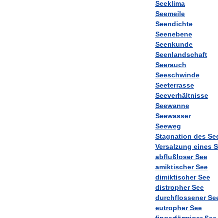
Seeklima
Seemeile
Seendichte
Seenebene
Seenkunde
Seenlandschaft
Seerauch
Seeschwinde
Seeterrasse
Seeverhältnisse
Seewanne
Seewasser
Seeweg
Stagnation
des
Se
Versalzung
eines
S
abflußloser
See
amiktischer
See
dimiktischer
See
distropher
See
durchflossener
Se
eutropher
See
fingerförmiger
See