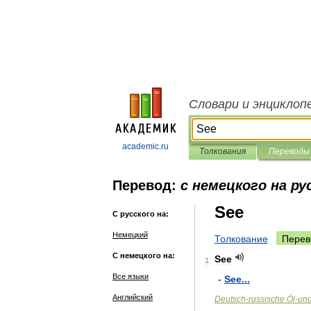
Словари и энциклоп
academic.ru
Толкования
Переводы
Перевод:
с немецкого на ру
See
С русского на:
Немецкий
Толкование
Перев
С немецкого на:
See
1
Все языки
-
See
...
Английский
Deutsch
-
russische
Öl
-
un