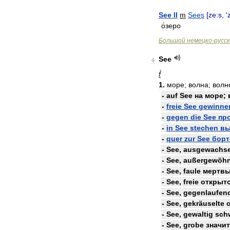
See
II
m
Sees
[
ze:s
, '
о́зеро
Большой
немецко
-
русс
See
4
f́
1
.
море
;
волна
;
волн
-
auf
See
на
море
;
-
freie
See
gewinne
-
gegen
die
See
пр
-
in
See
stechen
вы
-
quer
zur
See
бор
-
See
,
ausgewachs
-
See
,
außergewöhn
-
See
,
faule
мертв
-
See
,
freie
открыт
-
See
,
gegenlaufen
-
See
,
gekräuselte
-
See
,
gewaltig
sch
-
See
,
grobe
значи