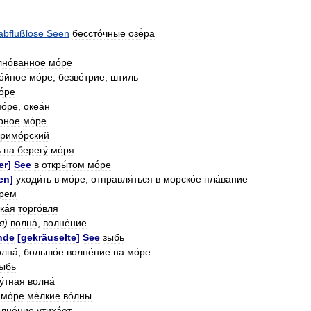
abflußlose
Seen
бессто́чные
озё́ра
лно́ванное
мо́ре
о́йное
мо́ре
,
безве́трие
,
штиль
о́ре
о́ре
,
океа́н
́рное
мо́ре
римо́рский
ь
на
берегу́
мо́ря
er
]
See
в
откры́том
мо́ре
en
]
уходи́ть
в
мо́ре
,
отправля́ться
в
морско́е
пла́вание
́рем
ка́я
торго́вля
я
)
волна́
,
волне́ние
nde
[
gekräuselte
]
See
зыбь
лна́
;
большо́е
волне́ние
на
мо́ре
ыбь
у́тная
волна́
мо́ре
ме́лкие
во́лны
лне́ние
утиха́ет