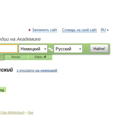
Запомнить сайт
Словарь на свой сайт
RU
едии на Академике
Найти!
Книги
Игры ⚽
сский
с русского на немецкий
од
d
Gas
-
Wörterbuch
See
>