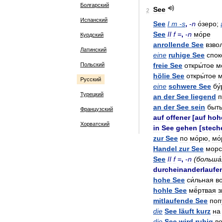
Болгарский
See
2
Испанский
See
I
m
-
s
,
-
n
о́зеро
;
See
II
f
=
,
-
n
мо́ре
Курдский
anrollende
See
взво
Латинский
eine
ruhige
See
спок
Польский
freie
See
откры́тое
м
hölie
See
откры́тое
м
Русский
eine
schwere
See
бу
Турецкий
an
der
See
liegend
п
an
der
See
sein
быт
Французский
auf
offener
[
auf
hoh
Хорватский
in
See
gehen
[
stech
zur
See
по
мо́рю
,
мо
Handel
zur
See
морс
See
II
f
=
,
-
n
(
больша́
durcheinanderlaufe
hohe
See
си́льная
во
hohle
See
мё́ртвая
з
mitlaufende
See
поп
die
See
läuft
kurz
на
die
See
wird
ruhig
во