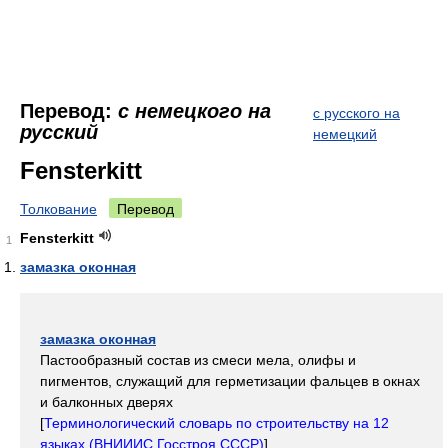
Перевод:
с немецкого на
с русского на
русский
немецкий
Fensterkitt
Толкование
Перевод
Fensterkitt
1
замазка оконная
замазка оконная
Пастообразный состав из смеси мела, олифы и
пигментов, служащий для герметизации фальцев в окнах
и балконных дверях
[
Терминологический словарь по строительству на 12
языках (ВНИИИС Госстроя СССР)
]