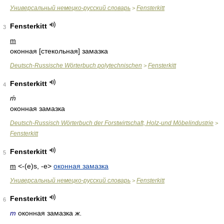
Универсальный немецко-русский словарь
Fensterkitt
>
Fensterkitt
3
m
оконная [стекольная] замазка
Deutsch-Russische Wörterbuch polytechnischen
Fensterkitt
>
Fensterkitt
4
ḿ
оконная замазка
Deutsch-Russisch Wörterbuch der Forstwirtschaft, Holz-und Möbelindustrie
>
Fensterkitt
Fensterkitt
5
m
<-(e)s, -e>
оконная замазка
Универсальный немецко-русский словарь
Fensterkitt
>
Fensterkitt
6
m
оконная замазка
ж.