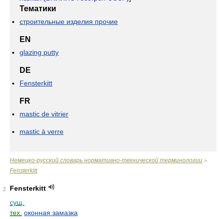
Тематики
строительные изделия прочие
EN
glazing putty
DE
Fensterkitt
FR
mastic de vitrier
mastic à verre
Немецко-русский словарь нормативно-технической терминологии
>
Fensterkitt
Fensterkitt
2
сущ.
тех.
оконная замазка