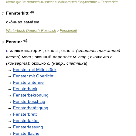
Neue große deutsch-russische Wörterbuch Polytechnic
Fensterkitt
>
Fensterkitt
7
око́нная зама́зка
Wörterbuch Deutsch-Russisch
Fensterkitt
>
Fenster
8
n
иллюминатор
м.
; окно
с.
; окно
с. (станины прокатной
клети
)
мет.
; оконный переплёт
м. стр.
; окошечко
с.
(конверта
); окошко
с. (напр., счётчика
)
→
Fenster mit Mittelstück
→
Fenster mit Oberlicht
→
Fensterantenne
→
Fensterbank
→
Fensterbekrönung
→
Fensterbeschlag
→
Fensterbetätigung
→
Fensterbrett
→
Fensterfaktor
→
Fensterfassung
→
Fensterfläche