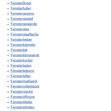
→
Fensterflügel
→
Fensterfutter
→
Fenstergesims
→
Fenstergestell
→
Fenstergewände
→
Fensterglas
→
Fensterglasfläche
→
Fensterheber
→
Fensterkämpfer
→
Fensterkitt
→
Fensterklimagerät
→
Fensterkurbel
→
Fensterladen
→
Fensterleibung
→
Fensterlüfter
→
Fenstermaßwerk
→
Fenstermittelstück
→
Fensternische
→
Fensteröffnung
→
Fensterpfeiler
→
Fensterpfosten