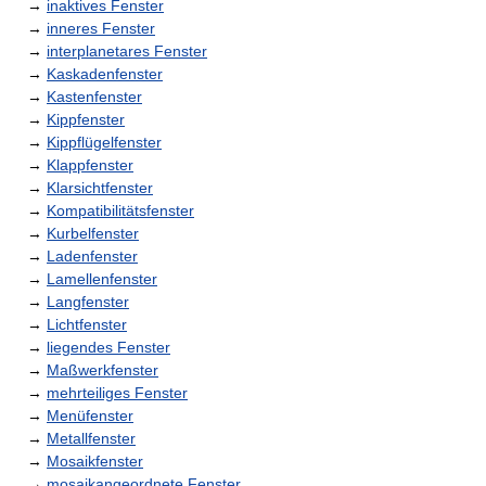
→
inaktives Fenster
→
inneres Fenster
→
interplanetares Fenster
→
Kaskadenfenster
→
Kastenfenster
→
Kippfenster
→
Kippflügelfenster
→
Klappfenster
→
Klarsichtfenster
→
Kompatibilitätsfenster
→
Kurbelfenster
→
Ladenfenster
→
Lamellenfenster
→
Langfenster
→
Lichtfenster
→
liegendes Fenster
→
Maßwerkfenster
→
mehrteiliges Fenster
→
Menüfenster
→
Metallfenster
→
Mosaikfenster
→
mosaikangeordnete Fenster