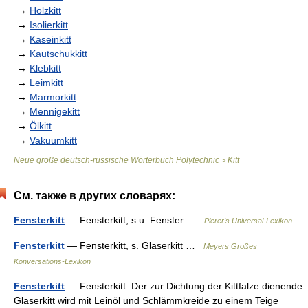
→
Holzkitt
→
Isolierkitt
→
Kaseinkitt
→
Kautschukkitt
→
Klebkitt
→
Leimkitt
→
Marmorkitt
→
Mennigekitt
→
Ölkitt
→
Vakuumkitt
Neue große deutsch-russische Wörterbuch Polytechnic
Kitt
>
См. также в других словарях:
Fensterkitt
— Fensterkitt, s.u. Fenster …
Pierer's Universal-Lexikon
Fensterkitt
— Fensterkitt, s. Glaserkitt …
Meyers Großes
Konversations-Lexikon
Fensterkitt
— Fensterkitt. Der zur Dichtung der Kittfalze dienende
Glaserkitt wird mit Leinöl und Schlämmkreide zu einem Teige