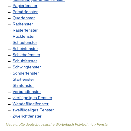
→
Papierfenster
→
Primärfenster
→
Querfenster
→
Radfenster
→
Rasterfenster
→
Rückfenster
→
Schaufenster
→
Scheinfenster
→
Schiebefenster
→
Schubfenster
→
Schwingfenster
→
Sonderfenster
→
Startfenster
→
Stirnfenster
→
Verbundfenster
→
vierflügeliges Fenster
→
Wendeflügelfenster
→
zweiflügeliges Fenster
→
Zweilichtfenster
Neue große deutsch-russische Wörterbuch Polytechnic
Fenster
>