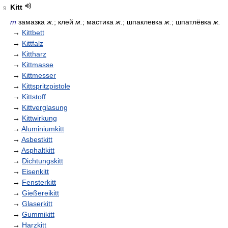
Kitt
9
m
замазка
ж.
; клей
м.
; мастика
ж.
; шпаклевка
ж.
; шпатлёвка
ж.
→
Kittbett
→
Kittfalz
→
Kittharz
→
Kittmasse
→
Kittmesser
→
Kittspritzpistole
→
Kittstoff
→
Kittverglasung
→
Kittwirkung
→
Aluminiumkitt
→
Asbestkitt
→
Asphaltkitt
→
Dichtungskitt
→
Eisenkitt
→
Fensterkitt
→
Gießereikitt
→
Glaserkitt
→
Gummikitt
→
Harzkitt