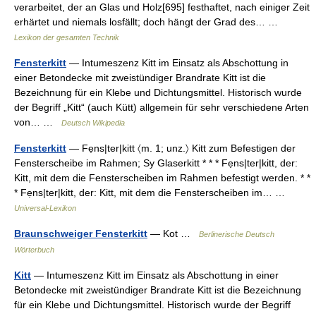
verarbeitet, der an Glas und Holz[695] festhaftet, nach einiger Zeit
erhärtet und niemals losfällt; doch hängt der Grad des… …
Lexikon der gesamten Technik
Fensterkitt
— Intumeszenz Kitt im Einsatz als Abschottung in
einer Betondecke mit zweistündiger Brandrate Kitt ist die
Bezeichnung für ein Klebe und Dichtungsmittel. Historisch wurde
der Begriff „Kitt“ (auch Kütt) allgemein für sehr verschiedene Arten
von… …
Deutsch Wikipedia
Fensterkitt
— Fẹns|ter|kitt 〈m. 1; unz.〉 Kitt zum Befestigen der
Fensterscheibe im Rahmen; Sy Glaserkitt * * * Fẹns|ter|kitt, der:
Kitt, mit dem die Fensterscheiben im Rahmen befestigt werden. * *
* Fẹns|ter|kitt, der: Kitt, mit dem die Fensterscheiben im… …
Universal-Lexikon
Braunschweiger Fensterkitt
— Kot …
Berlinerische Deutsch
Wörterbuch
Kitt
— Intumeszenz Kitt im Einsatz als Abschottung in einer
Betondecke mit zweistündiger Brandrate Kitt ist die Bezeichnung
für ein Klebe und Dichtungsmittel. Historisch wurde der Begriff