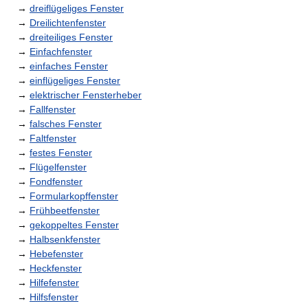
→
dreiflügeliges Fenster
→
Dreilichtenfenster
→
dreiteiliges Fenster
→
Einfachfenster
→
einfaches Fenster
→
einflügeliges Fenster
→
elektrischer Fensterheber
→
Fallfenster
→
falsches Fenster
→
Faltfenster
→
festes Fenster
→
Flügelfenster
→
Fondfenster
→
Formularkopffenster
→
Frühbeetfenster
→
gekoppeltes Fenster
→
Halbsenkfenster
→
Hebefenster
→
Heckfenster
→
Hilfefenster
→
Hilfsfenster