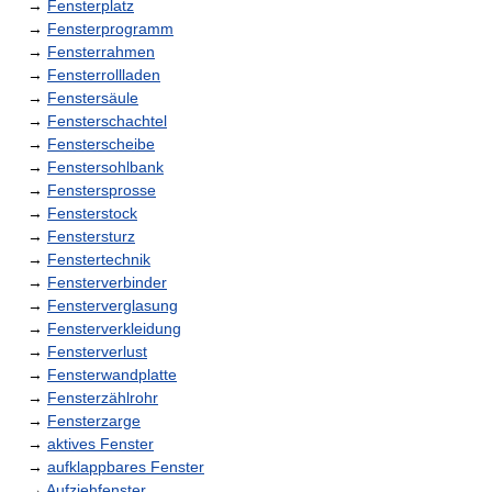
→
Fensterplatz
→
Fensterprogramm
→
Fensterrahmen
→
Fensterrollladen
→
Fenstersäule
→
Fensterschachtel
→
Fensterscheibe
→
Fenstersohlbank
→
Fenstersprosse
→
Fensterstock
→
Fenstersturz
→
Fenstertechnik
→
Fensterverbinder
→
Fensterverglasung
→
Fensterverkleidung
→
Fensterverlust
→
Fensterwandplatte
→
Fensterzählrohr
→
Fensterzarge
→
aktives Fenster
→
aufklappbares Fenster
→
Aufziehfenster