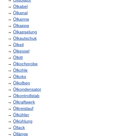
→
Ölisolator
→
Ölkabel
→
Ölkanal
→
Ölkanne
→
Ölkappe
→
Ölkapselung
→
Ölkautschuk
→
Ölkeil
→
Ölkessel
→
Ölkitt
→
Ölkochprobe
→
Ölkohle
→
Ölkoks
→
Ölkolben
→
Ölkondensator
→
Ölkontrollstab
→
Ölkraftwerk
→
Ölkreislauf
→
Ölkühler
→
Ölkühlung
→
Öllack
→
Öllänge