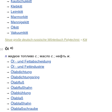
→
Kautschukkitt
→
Klebkitt
→
Leimkitt
→
Marmorkitt
→
Mennigekitt
→
Ölkitt
→
Vakuumkitt
Neue große deutsch-russische Wörterbuch Polytechnic
Kitt
>
Öl
10
n
жидкое топливо
с.
; масло
с.
; нефть
ж.
→
Öl - und Fettabscheidung
→
Öl - und Fettindustrie
→
Ölabdichtung
→
Ölabdichtungsring
→
Ölabfluß
→
Ölabflußhahn
→
Ölabkühlung
→
Ölablaß
→
Ölablaßhahn
→
Ölablaßschraube