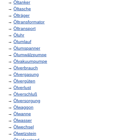
→
Öltanker
→
Öltasche
→
Ölträger
→
Öltransformator
→
Öltransport
→
Öluhr
→
Ölumlauf
→
Ölumspanner
→
Ölumwälzpumpe
→
Ölvakuumpumpe
→
Ölverbrauch
→
Ölvergasung
→
Ölvergüten
→
Ölverlust
→
Ölverschluß
→
Ölversorgung
→
Ölwaggon
→
Ölwanne
→
Ölwasser
→
Ölwechsel
→
Ölwetzstein