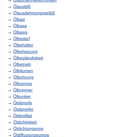
→
Ölaufnahmevermögen
→
Ölausbiß
→
Ölausdehnungsgefäß
→
Ölbad
→
Ölbase
→
Ölbasis
→
Ölbedarf
→
Ölbehälter
→
Ölbeheizung
→
Ölbeständigkeit
→
Ölbetrieb
→
Ölbitumen
→
Ölbohrung
→
Ölbremse
→
Ölbrenner
→
Ölbunker
→
Öldämpfe
→
Öldämpfer
→
Öldestillat
→
Öldichtigkeit
→
Öldichtungsring
→
Öldiffusionspumpe