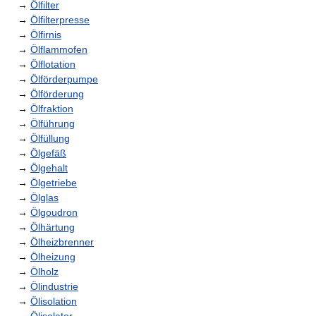
→
Ölfilter
→
Ölfilterpresse
→
Ölfirnis
→
Ölflammofen
→
Ölflotation
→
Ölförderpumpe
→
Ölförderung
→
Ölfraktion
→
Ölführung
→
Ölfüllung
→
Ölgefäß
→
Ölgehalt
→
Ölgetriebe
→
Ölglas
→
Ölgoudron
→
Ölhärtung
→
Ölheizbrenner
→
Ölheizung
→
Ölholz
→
Ölindustrie
→
Ölisolation