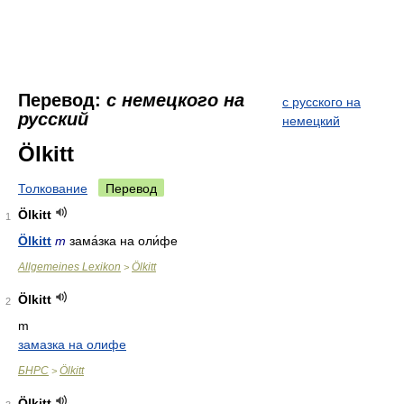
Перевод:
с немецкого на
с русского на
русский
немецкий
Ölkitt
Толкование
Перевод
Ölkitt
1
Ölkitt
m
зама́зка на оли́фе
Allgemeines Lexikon
Ölkitt
>
Ölkitt
2
m
замазка на олифе
БНРС
Ölkitt
>
Ölkitt