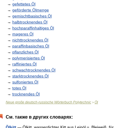
→
gefettetes Öl
→
geförderte Ölmenge
→
gemischtbasisches Öl
→
halbtrocknendes Öl
→
hochparaffinhaltiges Öl
→
mageres Öl
→
nichttrocknendes Öl
→
paraffinbasisches Öl
→
pflanzliches Öl
→
polymerisiertes Öl
→
raffiniertes Öl
→
schwachtrocknendes Öl
→
starktrocknendes Öl
→
sulfoniertes Öl
→
totes Öl
→
trocknendes Öl
Neue große deutsch-russische Wörterbuch Polytechnic
Öl
>
См. также в других словарях:
Ölkitt
— Ölkitt, wasserdichter Kitt aus Leinöl u. Bleiweiß, für