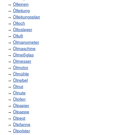
→
Ölleinen
→
Ölleitung
→
Ölleitungsplan
→
Ölloch
→
Ölloslager
→
Ölluft
→
Ölmanometer
→
Ölmaschine
→
Ölmeßglas
→
Ölmesser
→
Ölmotor
→
Ölmühle
→
Ölnebel
→
Ölnut
→
Ölnute
→
Ölofen
→
Ölpapier
→
Ölpappe
→
Ölpest
→
Ölpfanne
→
Ölpolster