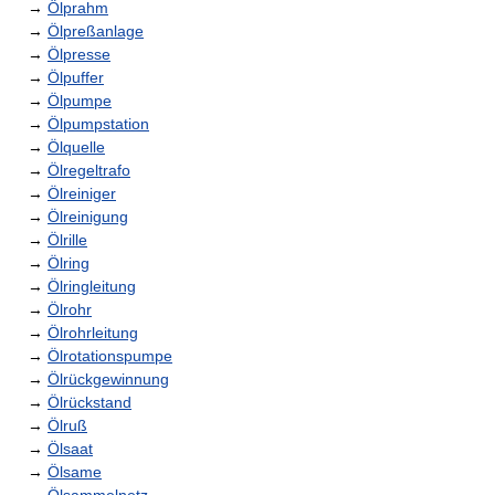
→
Ölprahm
→
Ölpreßanlage
→
Ölpresse
→
Ölpuffer
→
Ölpumpe
→
Ölpumpstation
→
Ölquelle
→
Ölregeltrafo
→
Ölreiniger
→
Ölreinigung
→
Ölrille
→
Ölring
→
Ölringleitung
→
Ölrohr
→
Ölrohrleitung
→
Ölrotationspumpe
→
Ölrückgewinnung
→
Ölrückstand
→
Ölruß
→
Ölsaat
→
Ölsame