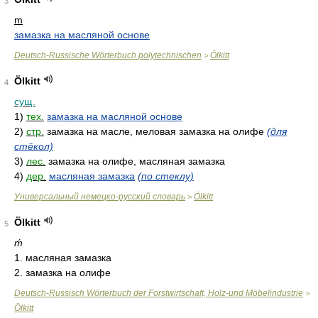
3
m
замазка на масляной основе
Deutsch-Russische Wörterbuch polytechnischen
Ölkitt
>
Ölkitt
4
сущ.
1)
тех.
замазка на масляной основе
2)
стр.
замазка на масле, меловая замазка на олифе
(для
стёкол)
3)
лес.
замазка на олифе, масляная замазка
4)
дер.
масляная замазка
(по стеклу)
Универсальный немецко-русский словарь
Ölkitt
>
Ölkitt
5
ḿ
1. масляная замазка
2. замазка на олифе
Deutsch-Russisch Wörterbuch der Forstwirtschaft, Holz-und Möbelindustrie
>
Ölkitt