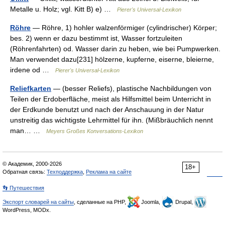
Metalle u. Holz; vgl. Kitt B) e) …
Pierer's Universal-Lexikon
Röhre
— Röhre, 1) hohler walzenförmiger (cylindrischer) Körper;
bes. 2) wenn er dazu bestimmt ist, Wasser fortzuleiten
(Röhrenfahrten) od. Wasser darin zu heben, wie bei Pumpwerken.
Man verwendet dazu[231] hölzerne, kupferne, eiserne, bleierne,
irdene od …
Pierer's Universal-Lexikon
Reliefkarten
— (besser Reliefs), plastische Nachbildungen von
Teilen der Erdoberfläche, meist als Hilfsmittel beim Unterricht in
der Erdkunde benutzt und nach der Anschauung in der Natur
unstreitig das wichtigste Lehrmittel für ihn. (Mißbräuchlich nennt
man… …
Meyers Großes Konversations-Lexikon
© Академик, 2000-2026
18+
Обратная связь:
Техподдержка
,
Реклама на сайте
👣 Путешествия
Экспорт словарей на сайты
, сделанные на PHP,
Joomla,
Drupal,
WordPress, MODx.