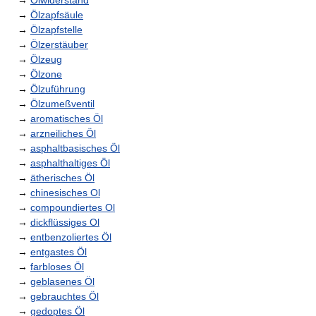
→
Ölwiderstand
→
Ölzapfsäule
→
Ölzapfstelle
→
Ölzerstäuber
→
Ölzeug
→
Ölzone
→
Ölzuführung
→
Ölzumeßventil
→
aromatisches Öl
→
arzneiliches Öl
→
asphaltbasisches Öl
→
asphalthaltiges Öl
→
ätherisches Öl
→
chinesisches Ol
→
compoundiertes Ol
→
dickflüssiges Ol
→
entbenzoliertes Öl
→
entgastes Öl
→
farbloses Öl
→
geblasenes Öl
→
gebrauchtes Öl
→
gedoptes Öl