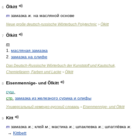
Ölkitt
6
m
замазка
ж.
на масляной основе
Neue große deutsch-russische Wörterbuch Polytechnic
Ölkitt
>
Ölkitt
7
m
1.
масляная замазка
2.
замазка на олифе
Das Deutsch-Russische Wörterbuch der Kunststoff und Kautschuk,
Chemiefasern, Farben und Lacke
Ölkitt
>
Eisenmennige- und Ölkitt
8
сущ.
стр.
замазка из железного сурика и олифы
Универсальный немецко-русский словарь
Eisenmennige- und Ölkitt
>
Kitt
9
m
замазка
ж.
; клей
м.
; мастика
ж.
; шпаклевка
ж.
; шпатлёвка
ж.
→
Kittbett