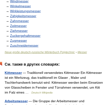
→
Windmesser
→
Winkelmesser
→
Wirkleistungsmesser
→
Zähigkeitsmesser
→
Zahnmesser
→
Zeitmesser
→
Ziehmesser
→
Zuckergehaltmesser
→
Zugmesser
→
Zuschneidemesser
Neue große deutsch-russische Wörterbuch Polytechnic
Messer
>
См. также в других словарях:
Kittmesser
— Traditionell verwendetes Kittmesser Ein Kittmesser
ist ein Werkzeug, das traditionell im Glaser , Maler und
Tischlerhandwerk benutzt wird. Kittmesser werden beim Einsetzen
von Glasscheiben in Fenster und Türrahmen verwendet, um Kitt
im Falz eines …
Deutsch Wikipedia
Arbeitsmesser
— Die Gruppe der Arbeitsmesser und