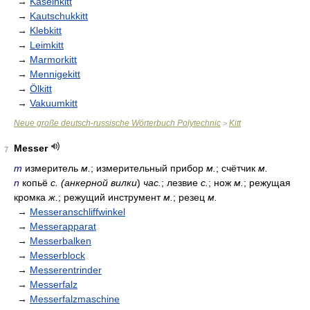
→
Kaseinkitt
→
Kautschukkitt
→
Klebkitt
→
Leimkitt
→
Marmorkitt
→
Mennigekitt
→
Ölkitt
→
Vakuumkitt
Neue große deutsch-russische Wörterbuch Polytechnic
Kitt
>
Messer
7
m
измеритель
м.
; измерительный прибор
м.
; счётчик
м.
n
копьё
с. (анкерной вилки
)
час.
; лезвие
с.
; нож
м.
; режущая
кромка
ж.
; режущий инструмент
м.
; резец
м.
→
Messeranschliffwinkel
→
Messerapparat
→
Messerbalken
→
Messerblock
→
Messerentrinder
→
Messerfalz
→
Messerfalzmaschine