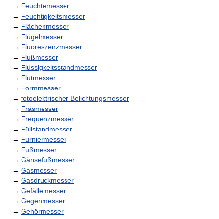
→
Feuchtemesser
→
Feuchtigkeitsmesser
→
Flächenmesser
→
Flügelmesser
→
Fluoreszenzmesser
→
Flußmesser
→
Flüssigkeitsstandmesser
→
Flutmesser
→
Formmesser
→
fotoelektrischer Belichtungsmesser
→
Fräsmesser
→
Frequenzmesser
→
Füllstandmesser
→
Furniermesser
→
Fußmesser
→
Gänsefußmesser
→
Gasmesser
→
Gasdruckmesser
→
Gefällemesser
→
Gegenmesser
→
Gehörmesser