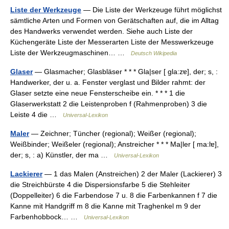
Liste der Werkzeuge
— Die Liste der Werkzeuge führt möglichst
sämtliche Arten und Formen von Gerätschaften auf, die im Alltag
des Handwerks verwendet werden. Siehe auch Liste der
Küchengeräte Liste der Messerarten Liste der Messwerkzeuge
Liste der Werkzeugmaschinen… …
Deutsch Wikipedia
Glaser
— Glasmacher; Glasbläser * * * Gla|ser [ gla:zɐ], der; s, :
Handwerker, der u. a. Fenster verglast und Bilder rahmt: der
Glaser setzte eine neue Fensterscheibe ein. * * * 1 die
Glaserwerkstatt 2 die Leistenproben f (Rahmenproben) 3 die
Leiste 4 die …
Universal-Lexikon
Maler
— Zeichner; Tüncher (regional); Weißer (regional);
Weißbinder; Weißeler (regional); Anstreicher * * * Ma|ler [ ma:lɐ],
der; s, : a) Künstler, der ma …
Universal-Lexikon
Lackierer
— 1 das Malen (Anstreichen) 2 der Maler (Lackierer) 3
die Streichbürste 4 die Dispersionsfarbe 5 die Stehleiter
(Doppelleiter) 6 die Farbendose 7 u. 8 die Farbenkannen f 7 die
Kanne mit Handgriff m 8 die Kanne mit Traghenkel m 9 der
Farbenhobbock… …
Universal-Lexikon