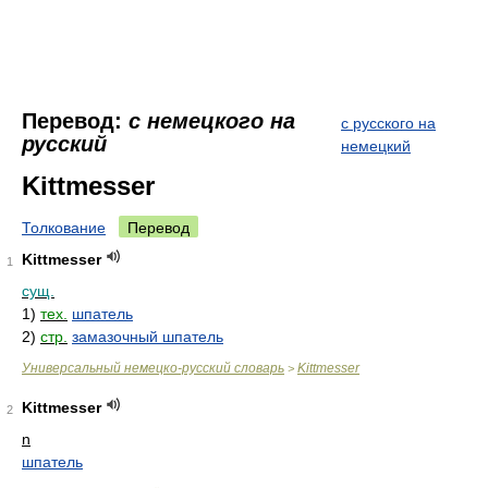
Перевод:
с немецкого на
с русского на
русский
немецкий
Kittmesser
Толкование
Перевод
Kittmesser
1
сущ.
1)
тех.
шпатель
2)
стр.
замазочный шпатель
Универсальный немецко-русский словарь
Kittmesser
>
Kittmesser
2
n
шпатель