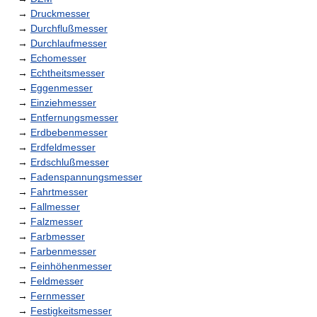
→
Druckmesser
→
Durchflußmesser
→
Durchlaufmesser
→
Echomesser
→
Echtheitsmesser
→
Eggenmesser
→
Einziehmesser
→
Entfernungsmesser
→
Erdbebenmesser
→
Erdfeldmesser
→
Erdschlußmesser
→
Fadenspannungsmesser
→
Fahrtmesser
→
Fallmesser
→
Falzmesser
→
Farbmesser
→
Farbenmesser
→
Feinhöhenmesser
→
Feldmesser
→
Fernmesser
→
Festigkeitsmesser