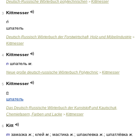
Deutsch-Russische Wörterbuch polytechnischen
Kittmesser
>
Kittmesser
3
ń
шпатель
Deutsch-Russisch Wörterbuch der Forstwirtschaft, Holz-und Möbelindustrie
>
Kittmesser
Kittmesser
4
n
шпатель
м.
Neue große deutsch-russische Wörterbuch Polytechnic
Kittmesser
>
Kittmesser
5
n
шпатель
Das Deutsch-Russische Wörterbuch der Kunststoff und Kautschuk,
Chemiefasern, Farben und Lacke
Kittmesser
>
Kitt
6
m
замазка
ж.
; клей
м.
; мастика
ж.
; шпаклевка
ж.
; шпатлёвка
ж.