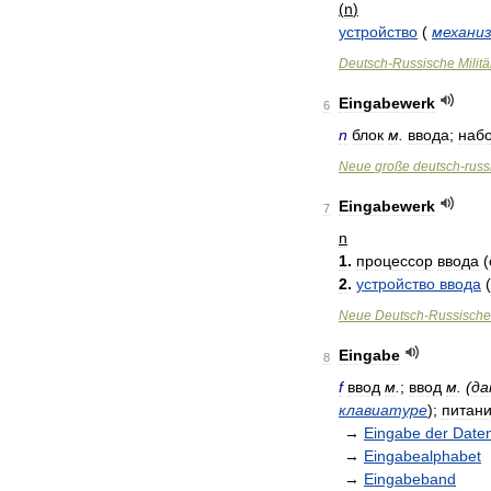
(
n
)
устройство
(
механи
Deutsch
-
Russische
Militä
Eingabewerk
6
n
блок
м
.
ввода
;
наб
Neue
große
deutsch
-
russ
Eingabewerk
7
n
1
.
процессор
ввода
(
2
.
устройство
ввода
(
Neue
Deutsch
-
Russische
Eingabe
8
f
ввод
м
.
;
ввод
м
. (
да
клавиатуре
);
питан
→
Eingabe
der
Date
→
Eingabealphabet
→
Eingabeband