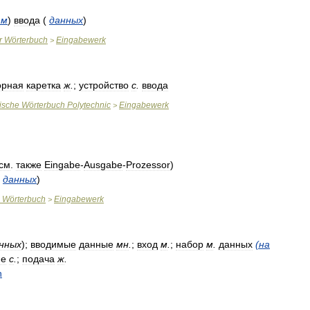
зм
)
ввода
(
данных
)
r
Wörterbuch
Eingabewerk
>
орная
каретка
ж
.
;
устройство
с
.
ввода
ische
Wörterbuch
Polytechnic
Eingabewerk
>
см
.
также
Eingabe
-
Ausgabe
-
Prozessor
)
данных
)
Wörterbuch
Eingabewerk
>
нных
);
вводимые
данные
мн
.
;
вход
м
.
;
набор
м
.
данных
(
на
ие
с
.
;
подача
ж
.
n