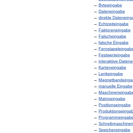
→
Byteeingabe
→
Dateneingabe
→
direkte
Dateneing
→
Echtzeiteingabe
→
Faktoreneingabe
→
Falscheingabe
→
falsche
Eingabe
→
Fernstapeleingab
→
Festwerteingabe
→
interaktive
Datene
→
Karteneingabe
→
Lenkeingabe
→
Magnetbandeinga
→
manuelle
Eingabe
→
Maschineneingab
→
Matrixeingabe
→
Positionseingabe
→
Produktionseinga
→
Programmeingab
→
Schreibmaschine
→
Speichereingabe