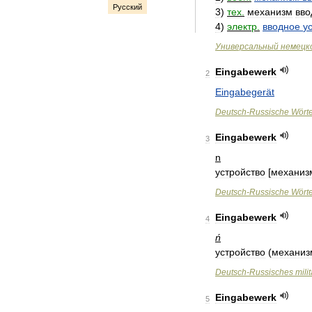
Русский
3
)
тех
.
механизм
вво
4
)
электр
.
вводное
у
Универсальный
немецк
Eingabewerk
2
Eingabegerät
Deutsch
-
Russische
Wört
Eingabewerk
3
n
устройство
[
механиз
Deutsch
-
Russische
Wört
Eingabewerk
4
ń
устройство
(
механиз
Deutsch
-
Russisches
mili
Eingabewerk
5