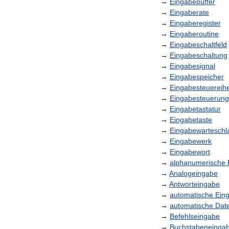
→
Eingabepuffer
→
Eingaberate
→
Eingaberegister
→
Eingaberoutine
→
Eingabeschaltfeld
→
Eingabeschaltung
→
Eingabesignal
→
Eingabespeicher
→
Eingabesteuereihe
→
Eingabesteuerung
→
Eingabetastatur
→
Eingabetaste
→
Eingabewarteschl
→
Eingabewerk
→
Eingabewort
→
alphanumerische
→
Analogeingabe
→
Antworteingabe
→
automatische
Ein
→
automatische
Dat
→
Befehlseingabe
→
Buchstabeneinga