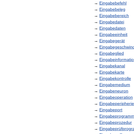
→
Eingabebefehl
→
Eingabebeleg
→
Eingabebereich
→
Eingabedatei
→
Eingabedaten
→
Eingabeeinheit
→
Eingabegerät
→
Eingabegeschwind
→
Eingabeglied
→
Eingabeinformati
→
Eingabekanal
→
Eingabekarte
→
Eingabekontrolle
→
Eingabemedium
→
Eingabeneuron
→
Eingabeoperation
→
Eingabeperipherie
→
Eingabeport
→
Eingabeprogram
→
Eingabeprozedur
→
Eingabeprüfprog