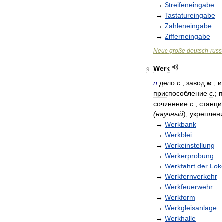
→
Streifeneingabe
→
Tastatureingabe
→
Zahleneingabe
→
Zifferneingabe
Neue
große
deutsch
-
russ
Werk
9
n
дело
с
.
;
завод
м
.
;
и
приспособление
с
.
;
сочинение
с
.
;
станци
(
научный
);
укреплен
→
Werkbank
→
Werkblei
→
Werkeinstellung
→
Werkerprobung
→
Werkfahrt
der
Lok
→
Werkfernverkehr
→
Werkfeuerwehr
→
Werkform
→
Werkgleisanlage
→
Werkhalle