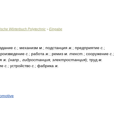
ische
Wörterbuch
Polytechnic
Eingabe
>
здание
с
.
;
механизм
м
.
;
подстанция
ж
.
;
предприятие
с
.
;
произведение
с
.
;
работа
ж
.
;
ремиз
м
.
текст
.
;
сооружение
с
.
;
я
ж
. (
напр
.,
гидростанция
,
электростанция
);
труд
м
.
ие
с
.
;
устройство
с
.
;
фабрика
ж
.
omotive