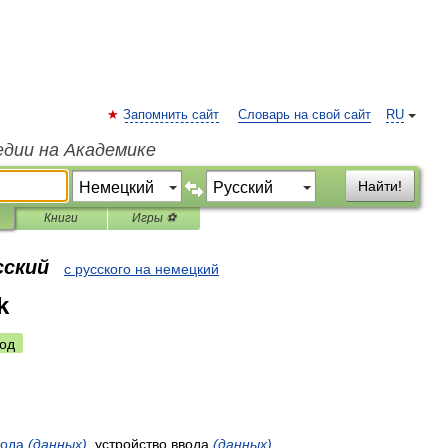
Запомнить сайт
Словарь на свой сайт
RU
едии на Академике
Найти!
Книги
Игры ⚽
сский
с русского на немецкий
k
од
вода
(
данных
)
,
устройство
ввода
(
данных
)