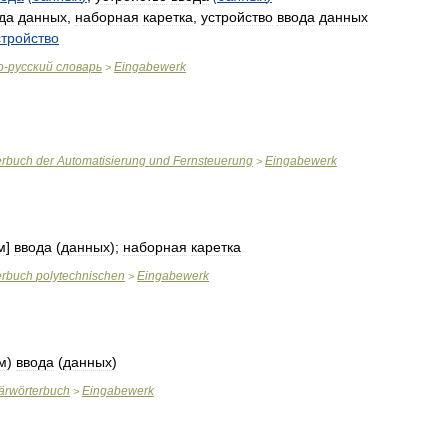
да
данных
,
наборная
каретка
,
устройство
ввода
данных
стройство
о
-
русский
словарь
Eingabewerk
>
erbuch
der
Automatisierung
und
Fernsteuerung
Eingabewerk
>
м
]
ввода
(
данных
);
наборная
каретка
erbuch
polytechnischen
Eingabewerk
>
м
)
ввода
(
данных
)
tärwörterbuch
Eingabewerk
>