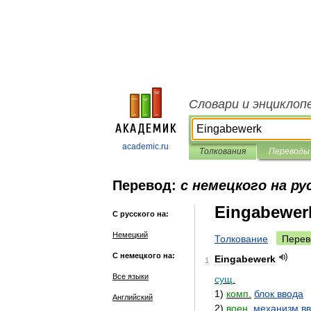
Словари и энциклоп
academic.ru
Толкования
Переводы
Перевод:
с немецкого на ру
Eingabewer
С русского на:
Немецкий
Толкование
Перев
С немецкого на:
Eingabewerk
1
Все языки
сущ
.
1
)
комп
.
блок
ввода
Английский
2
)
воен
.
механизм
в