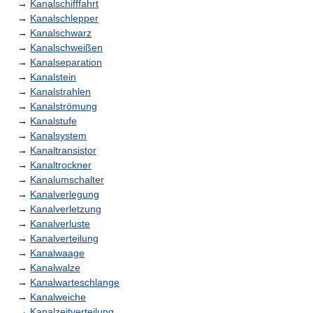
→
Kanalschifffahrt
→
Kanalschlepper
→
Kanalschwarz
→
Kanalschweißen
→
Kanalseparation
→
Kanalstein
→
Kanalstrahlen
→
Kanalströmung
→
Kanalstufe
→
Kanalsystem
→
Kanaltransistor
→
Kanaltrockner
→
Kanalumschalter
→
Kanalverlegung
→
Kanalverletzung
→
Kanalverluste
→
Kanalverteilung
→
Kanalwaage
→
Kanalwalze
→
Kanalwarteschlange
→
Kanalweiche
→
Kanalzeitverteilung