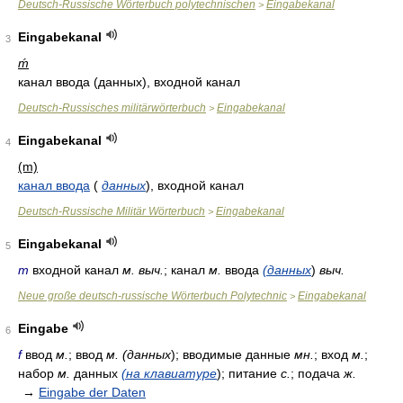
Deutsch-Russische Wörterbuch polytechnischen
Eingabekanal
>
Eingabekanal
3
ḿ
канал ввода (данных), входной канал
Deutsch-Russisches militärwörterbuch
Eingabekanal
>
Eingabekanal
4
(m)
канал ввода
(
данных
)
, входной канал
Deutsch-Russische Militär Wörterbuch
Eingabekanal
>
Eingabekanal
5
m
входной канал
м. выч.
; канал
м.
ввода
(данных
)
выч.
Neue große deutsch-russische Wörterbuch Polytechnic
Eingabekanal
>
Eingabe
6
f
ввод
м.
; ввод
м. (данных
); вводимые данные
мн.
; вход
м.
;
набор
м.
данных
(на клавиатуре
); питание
с.
; подача
ж.
→
Eingabe der Daten