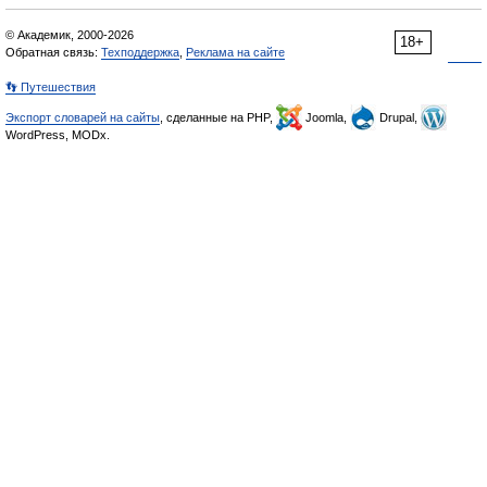
© Академик, 2000-2026
18+
Обратная связь:
Техподдержка
,
Реклама на сайте
👣 Путешествия
Экспорт словарей на сайты
, сделанные на PHP,
Joomla,
Drupal,
WordPress, MODx.