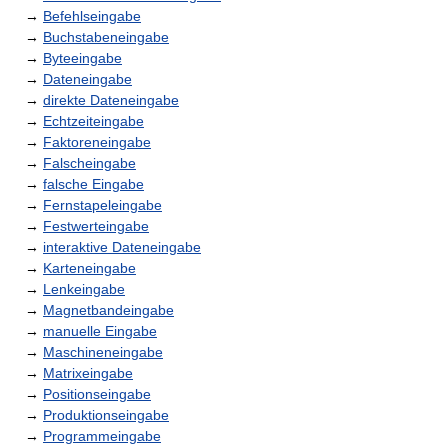
→
Befehlseingabe
→
Buchstabeneingabe
→
Byteeingabe
→
Dateneingabe
→
direkte Dateneingabe
→
Echtzeiteingabe
→
Faktoreneingabe
→
Falscheingabe
→
falsche Eingabe
→
Fernstapeleingabe
→
Festwerteingabe
→
interaktive Dateneingabe
→
Karteneingabe
→
Lenkeingabe
→
Magnetbandeingabe
→
manuelle Eingabe
→
Maschineneingabe
→
Matrixeingabe
→
Positionseingabe
→
Produktionseingabe
→
Programmeingabe