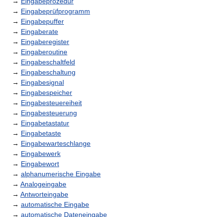
→
Eingabeprozedur
→
Eingabeprüfprogramm
→
Eingabepuffer
→
Eingaberate
→
Eingaberegister
→
Eingaberoutine
→
Eingabeschaltfeld
→
Eingabeschaltung
→
Eingabesignal
→
Eingabespeicher
→
Eingabesteuereiheit
→
Eingabesteuerung
→
Eingabetastatur
→
Eingabetaste
→
Eingabewarteschlange
→
Eingabewerk
→
Eingabewort
→
alphanumerische Eingabe
→
Analogeingabe
→
Antworteingabe
→
automatische Eingabe
→
automatische Dateneingabe