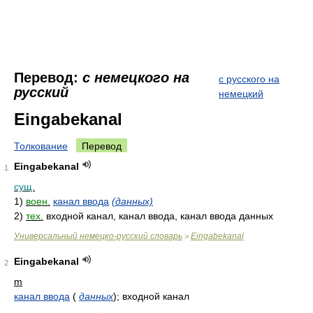
Перевод:
с немецкого на
с русского на
русский
немецкий
Eingabekanal
Толкование
Перевод
Eingabekanal
1
сущ.
1)
воен.
канал ввода
(данных)
2)
тех.
входной канал, канал ввода, канал ввода данных
Универсальный немецко-русский словарь
Eingabekanal
>
Eingabekanal
2
m
канал ввода
(
данных
)
; входной канал