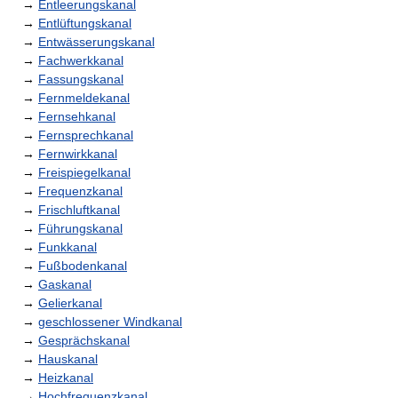
→
Entleerungskanal
→
Entlüftungskanal
→
Entwässerungskanal
→
Fachwerkkanal
→
Fassungskanal
→
Fernmeldekanal
→
Fernsehkanal
→
Fernsprechkanal
→
Fernwirkkanal
→
Freispiegelkanal
→
Frequenzkanal
→
Frischluftkanal
→
Führungskanal
→
Funkkanal
→
Fußbodenkanal
→
Gaskanal
→
Gelierkanal
→
geschlossener Windkanal
→
Gesprächskanal
→
Hauskanal
→
Heizkanal
→
Hochfrequenzkanal