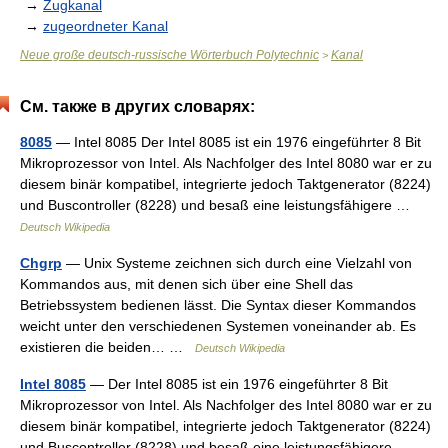
→
Zugkanal
→
zugeordneter Kanal
Neue große deutsch-russische Wörterbuch Polytechnic
Kanal
>
См. также в других словарях:
8085
— Intel 8085 Der Intel 8085 ist ein 1976 eingeführter 8 Bit
Mikroprozessor von Intel. Als Nachfolger des Intel 8080 war er zu
diesem binär kompatibel, integrierte jedoch Taktgenerator (8224)
und Buscontroller (8228) und besaß eine leistungsfähigere …
Deutsch Wikipedia
Chgrp
— Unix Systeme zeichnen sich durch eine Vielzahl von
Kommandos aus, mit denen sich über eine Shell das
Betriebssystem bedienen lässt. Die Syntax dieser Kommandos
weicht unter den verschiedenen Systemen voneinander ab. Es
existieren die beiden… …
Deutsch Wikipedia
Intel 8085
— Der Intel 8085 ist ein 1976 eingeführter 8 Bit
Mikroprozessor von Intel. Als Nachfolger des Intel 8080 war er zu
diesem binär kompatibel, integrierte jedoch Taktgenerator (8224)
und Buscontroller (8228) und besaß eine leistungsfähigere