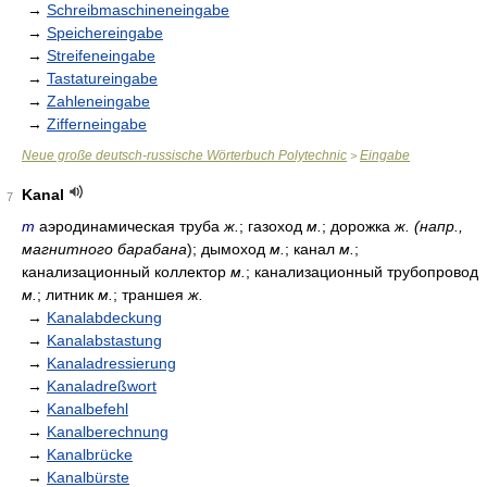
→
Schreibmaschineneingabe
→
Speichereingabe
→
Streifeneingabe
→
Tastatureingabe
→
Zahleneingabe
→
Zifferneingabe
Neue große deutsch-russische Wörterbuch Polytechnic
Eingabe
>
Kanal
7
m
аэродинамическая труба
ж.
; газоход
м.
; дорожка
ж. (напр.,
магнитного барабана
); дымоход
м.
; канал
м.
;
канализационный коллектор
м.
; канализационный трубопровод
м.
; литник
м.
; траншея
ж.
→
Kanalabdeckung
→
Kanalabstastung
→
Kanaladressierung
→
Kanaladreßwort
→
Kanalbefehl
→
Kanalberechnung
→
Kanalbrücke
→
Kanalbürste