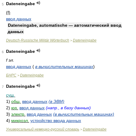
Dateneingabe
5
(f)
ввод данных
Dateneingabe, automatische — автоматический ввод
данных
Deutsch-Russische Militär Wörterbuch
Dateneingabe
>
Dateneingabe
6
f эл.
ввод данных
(
в вычислительных машинах
)
БНРС
Dateneingabe
>
Dateneingabe
7
сущ.
1)
общ.
ввод данных
(в ЭВМ)
2)
юр.
ввод данных
(напр., в базу данных)
3)
электр.
ввод данных
(в вычислительных машинах)
4)
микроэл.
устройство ввода данных
Универсальный немецко-русский словарь
Dateneingabe
>