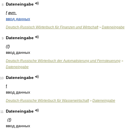
Dateneingabe
8
f
вчт.
ввод данных
Deutsch-Russisch Wörterbuch für Finanzen und Wirtschaft
Dateneingabe
>
Dateneingabe
9
(
f
)
ввод данных
Deutsch-Russische Wörterbuch der Automatisierung und Fernsteuerung
>
Dateneingabe
Dateneingabe
10
f
ввод данных
Deutsch-Russische Wörterbuch für Wasserwirtschaft
Dateneingabe
>
Dateneingabe
11
(
f
)
ввод данных