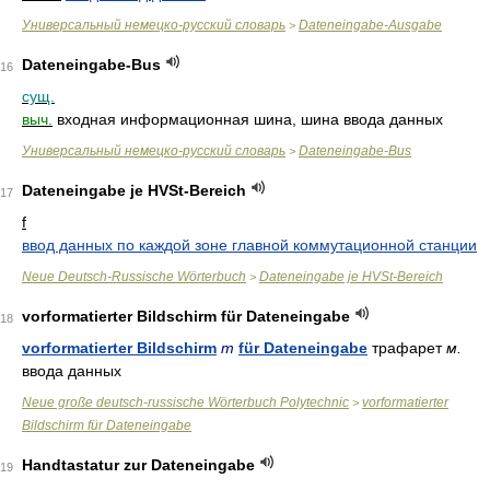
Универсальный немецко-русский словарь
Dateneingabe-Ausgabe
>
Dateneingabe-Bus
16
сущ.
выч.
входная информационная шина, шина ввода данных
Универсальный немецко-русский словарь
Dateneingabe-Bus
>
Dateneingabe je HVSt-Bereich
17
f
ввод данных по каждой зоне главной коммутационной станции
Neue Deutsch-Russische Wörterbuch
Dateneingabe je HVSt-Bereich
>
vorformatierter Bildschirm für Dateneingabe
18
vorformatierter Bildschirm
m
für Dateneingabe
трафарет
м.
ввода данных
Neue große deutsch-russische Wörterbuch Polytechnic
vorformatierter
>
Bildschirm für Dateneingabe
Handtastatur zur Dateneingabe
19