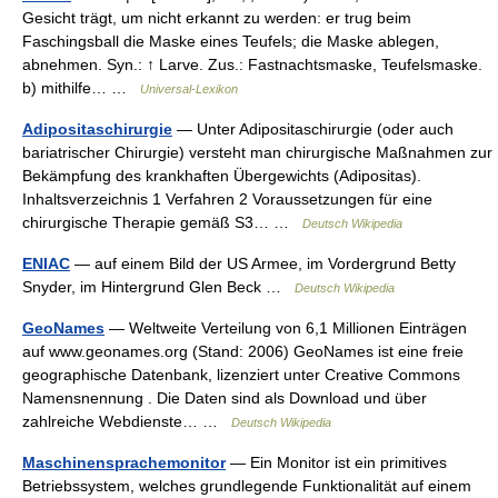
Gesicht trägt, um nicht erkannt zu werden: er trug beim
Faschingsball die Maske eines Teufels; die Maske ablegen,
abnehmen. Syn.: ↑ Larve. Zus.: Fastnachtsmaske, Teufelsmaske.
b) mithilfe… …
Universal-Lexikon
Adipositaschirurgie
— Unter Adipositaschirurgie (oder auch
bariatrischer Chirurgie) versteht man chirurgische Maßnahmen zur
Bekämpfung des krankhaften Übergewichts (Adipositas).
Inhaltsverzeichnis 1 Verfahren 2 Voraussetzungen für eine
chirurgische Therapie gemäß S3… …
Deutsch Wikipedia
ENIAC
— auf einem Bild der US Armee, im Vordergrund Betty
Snyder, im Hintergrund Glen Beck …
Deutsch Wikipedia
GeoNames
— Weltweite Verteilung von 6,1 Millionen Einträgen
auf www.geonames.org (Stand: 2006) GeoNames ist eine freie
geographische Datenbank, lizenziert unter Creative Commons
Namensnennung . Die Daten sind als Download und über
zahlreiche Webdienste… …
Deutsch Wikipedia
Maschinensprachemonitor
— Ein Monitor ist ein primitives
Betriebssystem, welches grundlegende Funktionalität auf einem