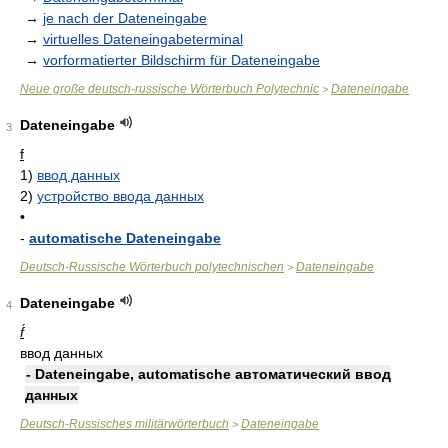
→
je nach der Dateneingabe
→
virtuelles Dateneingabeterminal
→
vorformatierter Bildschirm für Dateneingabe
Neue große deutsch-russische Wörterbuch Polytechnic
Dateneingabe
>
Dateneingabe
3
f
1)
ввод данных
2)
устройство ввода данных
•
-
automatische Dateneingabe
Deutsch-Russische Wörterbuch polytechnischen
Dateneingabe
>
Dateneingabe
4
f́
ввод данных
- Dateneingabe, automatische автоматический ввод
данных
Deutsch-Russisches militärwörterbuch
Dateneingabe
>