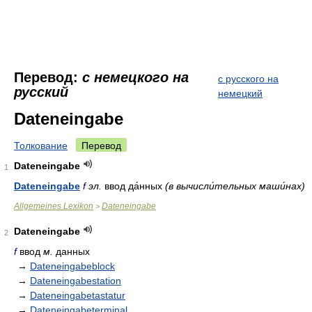
Перевод:
с немецкого на
с русского на
русский
немецкий
Dateneingabe
Толкование
Перевод
Dateneingabe
1
Dateneingabe
f
эл.
ввод да́нных
(в вычисли́тельных маши́нах)
Allgemeines Lexikon
Dateneingabe
>
Dateneingabe
2
f
ввод
м.
данных
→
Dateneingabeblock
→
Dateneingabestation
→
Dateneingabetastatur
→
Dateneingabeterminal