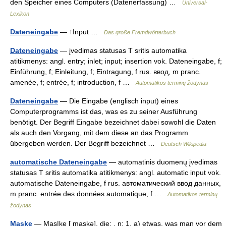
den Speicher eines Computers (Datenerfassung) …
Universal-
Lexikon
Dateneingabe
— ↑Input …
Das große Fremdwörterbuch
Dateneingabe
— įvedimas statusas T sritis automatika
atitikmenys: angl. entry; inlet; input; insertion vok. Dateneingabe, f;
Einführung, f; Einleitung, f; Eintragung, f rus. ввод, m pranc.
amenée, f; entrée, f; introduction, f …
Automatikos terminų žodynas
Dateneingabe
— Die Eingabe (englisch input) eines
Computerprogramms ist das, was es zu seiner Ausführung
benötigt. Der Begriff Eingabe bezeichnet dabei sowohl die Daten
als auch den Vorgang, mit dem diese an das Programm
übergeben werden. Der Begriff bezeichnet …
Deutsch Wikipedia
automatische Dateneingabe
— automatinis duomenų įvedimas
statusas T sritis automatika atitikmenys: angl. automatic input vok.
automatische Dateneingabe, f rus. автоматический ввод данных,
m pranc. entrée des données automatique, f …
Automatikos terminų
žodynas
Maske
— Mas|ke [ maskə], die; , n: 1. a) etwas, was man vor dem