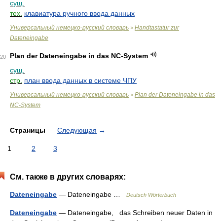
сущ.
тех.
клавиатура ручного ввода данных
Универсальный немецко-русский словарь
Handtastatur zur
>
Dateneingabe
Plan der Dateneingabe in das NC-System
20
сущ.
стр.
план ввода данных в системе ЧПУ
Универсальный немецко-русский словарь
Plan der Dateneingabe in das
>
NC-System
Страницы
Следующая
→
1
2
3
См. также в других словарях:
Dateneingabe
— Dateneingabe …
Deutsch Wörterbuch
Dateneingabe
— Dateneingabe, das Schreiben neuer Daten in