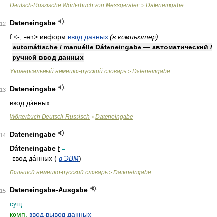
Deutsch-Russische Wörterbuch von Messgeräten
Dateneingabe
>
Dateneingabe
12
f
<-, -en>
информ
ввод данных
(в компьютер)
automátische / manuélle Dáteneingabe — автоматический /
ручной ввод данных
Универсальный немецко-русский словарь
Dateneingabe
>
Dateneingabe
13
ввод да́нных
Wörterbuch Deutsch-Russisch
Dateneingabe
>
Dateneingabe
14
Dáteneingabe
f
=
ввод да́нных (
в ЭВМ
)
Большой немецко-русский словарь
Dateneingabe
>
Dateneingabe-Ausgabe
15
сущ.
комп.
ввод-вывод данных