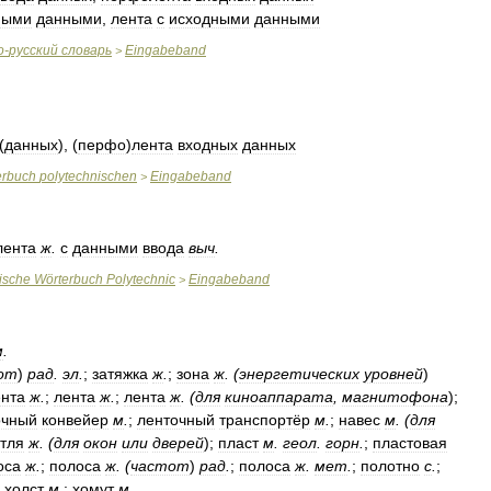
ными
данными
,
лента
с
исходными
данными
о
-
русский
словарь
Eingabeband
>
(
данных
), (
перфо
)
лента
входных
данных
erbuch
polytechnischen
Eingabeband
>
лента
ж
.
с
данными
ввода
выч
.
ische
Wörterbuch
Polytechnic
Eingabeband
>
м
.
от
)
рад
.
эл
.
;
затяжка
ж
.
;
зона
ж
. (
энергетических
уровней
)
ента
ж
.
;
лента
ж
.
;
лента
ж
. (
для
киноаппарата
,
магнитофона
);
очный
конвейер
м
.
;
ленточный
транспортёр
м
.
;
навес
м
. (
для
тля
ж
. (
для
окон
или
дверей
);
пласт
м
.
геол
.
горн
.
;
пластовая
оса
ж
.
;
полоса
ж
. (
частот
)
рад
.
;
полоса
ж
.
мет
.
;
полотно
с
.
;
;
холст
м
.
;
хомут
м
.