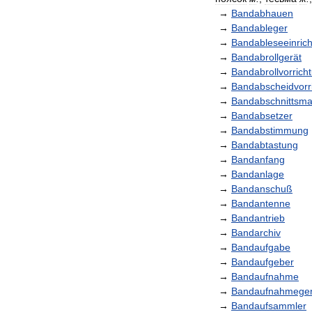
→
Bandabhauen
→
Bandableger
→
Bandableseeinric
→
Bandabrollgerät
→
Bandabrollvorrich
→
Bandabscheidvorr
→
Bandabschnittsma
→
Bandabsetzer
→
Bandabstimmung
→
Bandabtastung
→
Bandanfang
→
Bandanlage
→
Bandanschuß
→
Bandantenne
→
Bandantrieb
→
Bandarchiv
→
Bandaufgabe
→
Bandaufgeber
→
Bandaufnahme
→
Bandaufnahmeger
→
Bandaufsammler