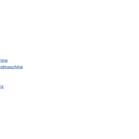
hine
idmaschine
nz