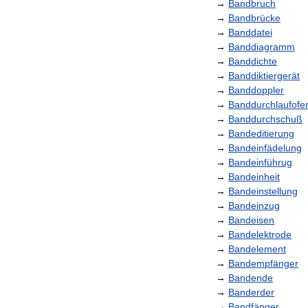
→
Bandbruch
→
Bandbrücke
→
Banddatei
→
Banddiagramm
→
Banddichte
→
Banddiktiergerät
→
Banddoppler
→
Banddurchlaufofe
→
Banddurchschuß
→
Bandeditierung
→
Bandeinfädelung
→
Bandeinführug
→
Bandeinheit
→
Bandeinstellung
→
Bandeinzug
→
Bandeisen
→
Bandelektrode
→
Bandelement
→
Bandempfänger
→
Bandende
→
Banderder
→
Bandfänger