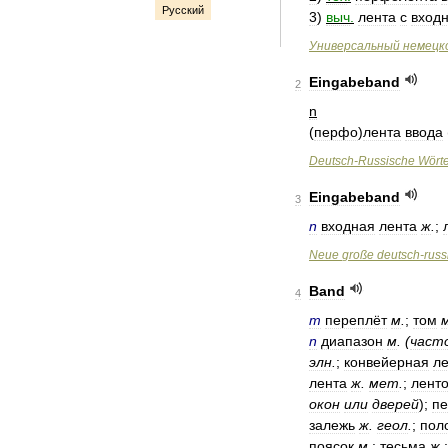
Русский
3
)
выч
.
лента
с
вход
Универсальный
немецк
Eingabeband
2
n
(
перфо
)
лента
ввода
Deutsch
-
Russische
Wört
Eingabeband
3
n
входная
лента
ж
.
;
Neue
große
deutsch
-
russ
Band
4
m
переплёт
м
.
;
том
n
диапазон
м
. (
част
элн
.
;
конвейерная
л
лента
ж
.
мет
.
;
лент
окон
или
дверей
);
пе
залежь
ж
.
геол
.
;
пол
поясок
м
.
;
тесьма
ж
.