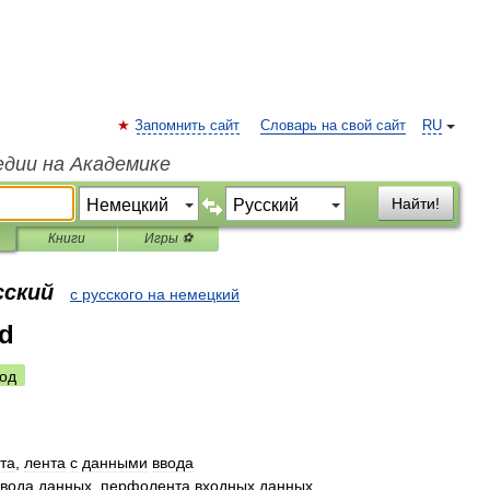
Запомнить сайт
Словарь на свой сайт
RU
едии на Академике
Найти!
Книги
Игры ⚽
сский
с русского на немецкий
d
од
та
,
лента
с
данными
ввода
ввода
данных
,
перфолента
входных
данных