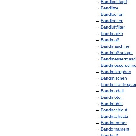
→
Bandlesekopf
→
Bandlitze
→
Bandlochen
→
Bandlocher
→
Bandluftfilter
→
Bandmarke
→
Bandmaß
→
Bandmaschine
→
Bandmeßanlage
→
Bandmessermasc
→
Bandmesserschne
→
Bandmikrophon
→
Bandmischen
→
Bandmittenfreque
→
Bandmodell
→
Bandmotor
→
Bandmühle
→
Bandnachlauf
→
Bandnachsatz
→
Bandnummer
→
Bandornament
→
Bandpaß