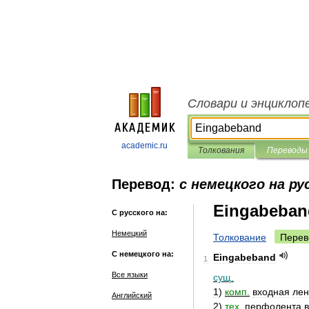
Словари и энциклоп
academic.ru
Толкования
Переводы
Перевод:
с немецкого на ру
Eingabeban
С русского на:
Немецкий
Толкование
Перев
С немецкого на:
Eingabeband
1
Все языки
сущ
.
1
)
комп
.
входная
лен
Английский
2
)
тех
.
перфолента