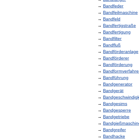
→
Bandfeder
→
Bandfeilmaschine
→
Bandfeld
→
Bandfertigstraße
→
Bandfertigung
→
Bandfilter
→
Bandfluß
→
Bandförderanlage
→
Bandförderer
→
Bandförderung
→
Bandformverfahre
→
Bandführung
→
Bandgenerator
→
Bandgerät
→
Bandgeschwindigk
→
Bandgesims
→
Bandgesperre
→
Bandgetriebe
→
Bandgießmaschin
→
Bandgreifer
→
Bandhacke