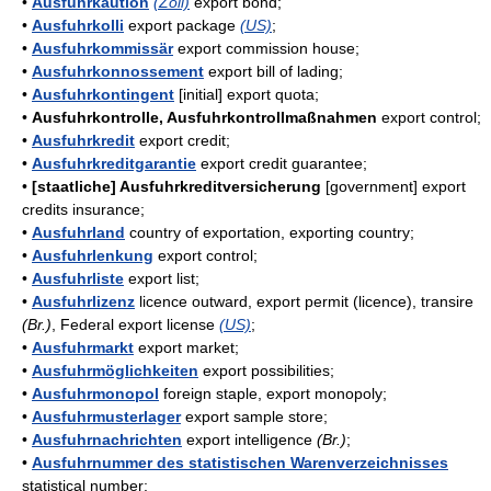
•
Ausfuhrkaution
(Zoll)
export bond;
•
Ausfuhrkolli
export package
(US)
;
•
Ausfuhrkommissär
export commission house;
•
Ausfuhrkonnossement
export bill of lading;
•
Ausfuhrkontingent
[initial] export quota;
•
Ausfuhrkontrolle, Ausfuhrkontrollmaßnahmen
export control;
•
Ausfuhrkredit
export credit;
•
Ausfuhrkreditgarantie
export credit guarantee;
•
[staatliche] Ausfuhrkreditversicherung
[government] export
credits insurance;
•
Ausfuhrland
country of exportation, exporting country;
•
Ausfuhrlenkung
export control;
•
Ausfuhrliste
export list;
•
Ausfuhrlizenz
licence outward, export permit (licence), transire
(Br.)
, Federal export license
(US)
;
•
Ausfuhrmarkt
export market;
•
Ausfuhrmöglichkeiten
export possibilities;
•
Ausfuhrmonopol
foreign staple, export monopoly;
•
Ausfuhrmusterlager
export sample store;
•
Ausfuhrnachrichten
export intelligence
(Br.)
;
•
Ausfuhrnummer des statistischen Warenverzeichnisses
statistical number;