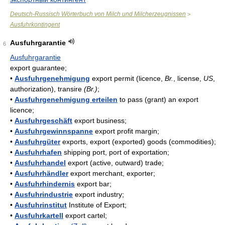
Deutsch-Russisch Wörterbuch von Milch und Milcherzeugnissen
>
Ausfuhrkontingent
Ausfuhrgarantie
6
Ausfuhrgarantie
export guarantee;
•
Ausfuhrgenehmigung
export permit (licence,
Br.
, license,
US
,
authorization), transire
(Br.)
;
•
Ausfuhrgenehmigung erteilen
to pass (grant) an export
licence;
•
Ausfuhrgeschäft
export business;
•
Ausfuhrgewinnspanne
export profit margin;
•
Ausfuhrgüter
exports, export (exported) goods (commodities);
•
Ausfuhrhafen
shipping port, port of exportation;
•
Ausfuhrhandel
export (active, outward) trade;
•
Ausfuhrhändler
export merchant, exporter;
•
Ausfuhrhindernis
export bar;
•
Ausfuhrindustrie
export industry;
•
Ausfuhrinstitut
Institute of Export;
•
Ausfuhrkartell
export cartel;