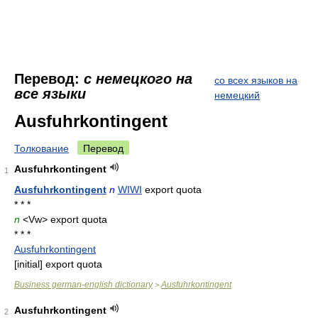
Перевод:
с немецкого на
со всех языков на
все языки
немецкий
Ausfuhrkontingent
Толкование
Перевод
Ausfuhrkontingent
1
Ausfuhrkontingent
n
WIWI
export quota
* * *
n
<Vw> export quota
* * *
Ausfuhrkontingent
[initial] export quota
Business german-english dictionary
Ausfuhrkontingent
>
Ausfuhrkontingent
2