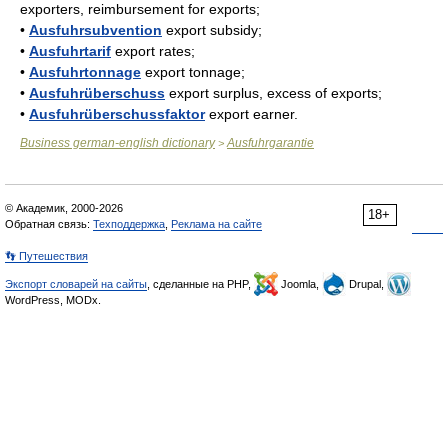
exporters, reimbursement for exports;
•
Ausfuhrsubvention
export subsidy;
•
Ausfuhrtarif
export rates;
•
Ausfuhrtonnage
export tonnage;
•
Ausfuhrüberschuss
export surplus, excess of exports;
•
Ausfuhrüberschussfaktor
export earner.
Business german-english dictionary
Ausfuhrgarantie
>
© Академик, 2000-2026
18+
Обратная связь:
Техподдержка
,
Реклама на сайте
👣 Путешествия
Экспорт словарей на сайты
, сделанные на PHP,
Joomla,
Drupal,
WordPress, MODx.