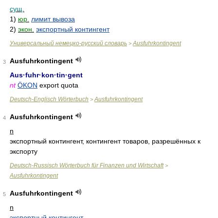
сущ.
1)
юр.
лимит вывоза
2)
экон.
экспортный контингент
Универсальный немецко-русский словарь
Ausfuhrkontingent
>
Ausfuhrkontingent
3
Aus·fuhr·kon·tin·gent
nt
ÖKON
export quota
Deutsch-Englisch Wörterbuch
Ausfuhrkontingent
>
Ausfuhrkontingent
4
n
экспортный контингент, контингент товаров, разрешённых к
экспорту
Deutsch-Russisch Wörterbuch für Finanzen und Wirtschaft
>
Ausfuhrkontingent
Ausfuhrkontingent
5
n
экспортный контингент