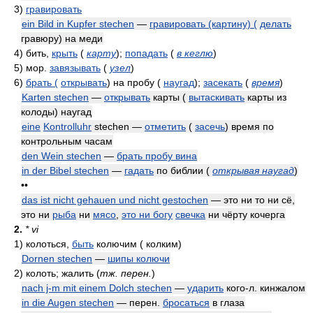
3)
гравировать
ein Bild in Kupfer stechen
—
гравировать (картину) (
делать
гравюру) на меди
4)
бить,
крыть
(
карту
)
;
попадать
(
в кеглю
)
5)
мор.
завязывать
(
узел
)
6)
брать (
открывать
) на пробу (
наугад
);
засекать
(
время
)
Karten stechen
—
открывать
карты (
вытаскивать
карты из
колоды) наугад
eine
Kontrolluhr
stechen —
отметить
(
засечь
) время по
контрольным часам
den Wein stechen
—
брать пробу вина
in der Bibel stechen
—
гадать
по библии
(
открывая наугад
)
••
das ist nicht gehauen und nicht gestochen
— это ни то ни сё,
это ни
рыба
ни
мясо
,
это ни богу
свечка
ни чёрту кочерга
2.
* vi
1)
колоться,
быть
колючим ( колким)
Dornen stechen
—
шипы колючи
2)
колоть; жалить
(
тж. перен.
)
nach j-m mit einem Dolch stechen
—
ударить
кого-л. кинжалом
in die Augen stechen
— перен.
бросаться
в глаза