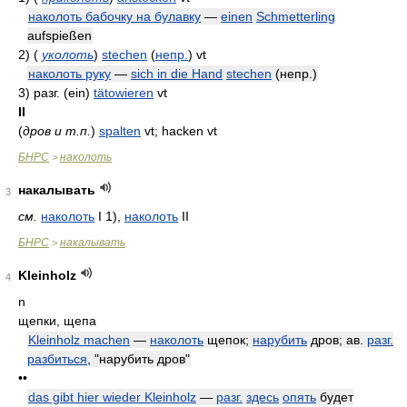
наколоть бабочку на булавку
—
einen
Schmetterling
aufspießen
2)
(
уколоть
)
stechen
(
непр.
)
vt
наколоть руку
—
sich in die Hand
stechen
(непр.)
3)
разг. (ein)
tätowieren
vt
II
(
дров и т.п.
)
spalten
vt; hacken vt
БНРС
наколоть
>
накалывать
3
см.
наколоть
I 1),
наколоть
II
БНРС
накалывать
>
Kleinholz
4
n
щепки, щепа
Kleinholz machen
—
наколоть
щепок;
нарубить
дров; ав.
разг.
разбиться
, "нарубить дров"
••
das gibt hier wieder Kleinholz
—
разг.
здесь
опять
будет