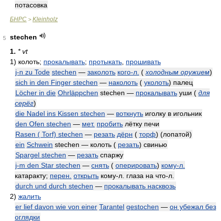
потасовка
БНРС
Kleinholz
>
stechen
5
1.
* vt
1)
колоть;
прокалывать
;
протыкать
,
прошивать
j-n zu Tode
stechen
—
заколоть
кого-л.
(
холодным оружием
)
sich in den Finger stechen
—
наколоть
(
уколоть
) палец
Löcher in die
Ohrläppchen
stechen —
прокалывать
уши
(
для
серёг
)
die Nadel ins Kissen stechen
—
воткнуть
иголку в игольник
den Ofen stechen
—
мет.
пробить
лётку печи
Rasen ( Torf) stechen
—
резать
дёрн
(
торф
) (лопатой)
ein
Schwein
stechen — колоть (
резать
) свинью
Spargel stechen
—
резать
спаржу
j-m den Star stechen
—
снять
(
оперировать
)
кому-л.
катаракту;
перен.
открыть
кому-л. глаза на что-л.
durch und durch stechen
—
прокалывать насквозь
2)
жалить
er lief davon wie von einer
Tarantel
gestochen
—
он убежал без
оглядки