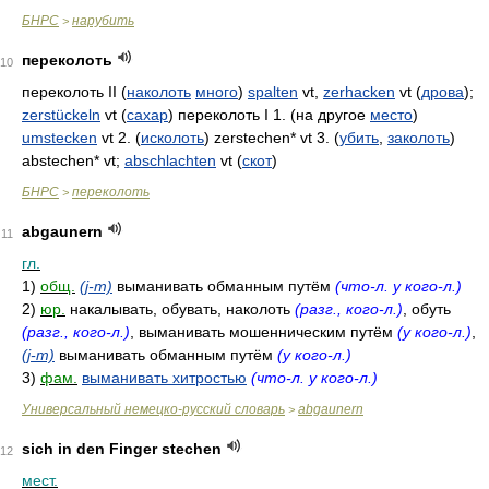
БНРС
нарубить
>
переколоть
10
переколоть II (
наколоть
много
)
spalten
vt,
zerhacken
vt (
дрова
);
zerstückeln
vt (
сахар
) переколоть I 1. (на другое
место
)
umstecken
vt 2. (
исколоть
) zerstechen* vt 3. (
убить
,
заколоть
)
abstechen* vt;
abschlachten
vt (
скот
)
БНРС
переколоть
>
abgaunern
11
гл.
1)
общ.
(j-m)
выманивать обманным путём
(что-л. у кого-л.)
2)
юр.
накалывать, обувать, наколоть
(разг., кого-л.)
, обуть
(разг., кого-л.)
, выманивать мошенническим путём
(у кого-л.)
,
(j-m)
выманивать обманным путём
(у кого-л.)
3)
фам.
выманивать хитростью
(что-л. у кого-л.)
Универсальный немецко-русский словарь
abgaunern
>
sich in den Finger stechen
12
мест.