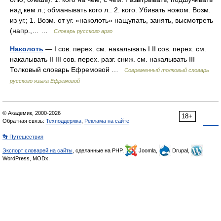
над кем л.; обманывать кого л.. 2. кого. Убивать ножом. Возм.
из уг.; 1. Возм. от уг. «наколоть» нащупать, занять, высмотреть
(напр.,… …
Словарь русского арго
Наколоть
— I сов. перех. см. накалывать I II сов. перех. см.
накалывать II III сов. перех. разг. сниж. см. накалывать III
Толковый словарь Ефремовой …
Современный толковый словарь
русского языка Ефремовой
© Академик, 2000-2026
18+
Обратная связь:
Техподдержка
,
Реклама на сайте
👣 Путешествия
Экспорт словарей на сайты
, сделанные на PHP,
Joomla,
Drupal,
WordPress, MODx.