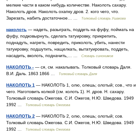
мелкие части в каком нибудь количестве. Наколоть сахару.
Наколоть дров. Наколоть охапку дров. 2. кого чего, что.
Зарезать, набить достаточное… …
Толковый словарь Ушакова
наколоть
— надеть, разыграть, поддеть на фуфу, поймать на
фуфу, подковырнуть, сделать татуировку, прикрепить,
поднадуть, нагреть, повредить, приколоть, убить, нанести
татуировку, подшутить, нащелкать, вытатуировать, поддеть,
насадить, вколоть, подначить,… …
Словарь синонимов
НАКОЛОТЬ -
— ся, см. накалывать. Толковый словарь Даля.
В.И. Даль. 1863 1866 …
Толковый словарь Даля
НАКОЛОТЬ 1
— НАКОЛОТЬ 1, олю, олешь; олотый; сов., что и
чего. Наготовить колкой (см. колоть 1). Н. дров. Н. сахару.
Толковый словарь Ожегова. С.И. Ожегов, Н.Ю. Шведова. 1949
1992 …
Толковый словарь Ожегова
НАКОЛОТЬ 2
— НАКОЛОТЬ 2, олю, олешь; олотый; сов.
Толковый словарь Ожегова. С.И. Ожегов, Н.Ю. Шведова. 1949
1992 …
Толковый словарь Ожегова