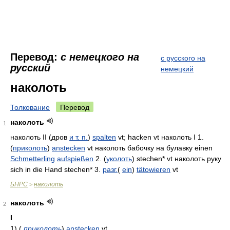
Перевод:
с немецкого на
с русского на
русский
немецкий
наколоть
Толкование
Перевод
наколоть
1
наколоть II (дров
и т. п.
)
spalten
vt; hacken vt наколоть I 1.
(
приколоть
)
anstecken
vt наколоть бабочку на булавку einen
Schmetterling
aufspießen
2. (
уколоть
) stechen* vt наколоть руку
sich in die Hand stechen* 3.
разг.
(
ein
)
tätowieren
vt
БНРС
наколоть
>
наколоть
2
I
1)
(
приколоть
)
anstecken
vt