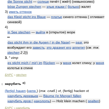
die Sonne sticht
—
солнце
печёт ( жжёт) (невыносимо)
böse Zungen stechen
—
злые языки (
больно
) жалят
3)
иметь оттенок
das Kleid sticht ins Blaue
—
платье
синего оттенка ( отливает
синевой)
4)
in See stechen
—
выйти
в (открытое) море
••
das sticht ihm in die Augen ( in die Nase)
—
разг.
это
возбуждает его
зависть
;
это дразнит его
аппетит
(
см. тж.
stechen
2 2)
)
3.
* vimp
es sticht mich ( mir) im
Rücken
— у
меня
колет спину; у
меня
колотье в спине
БНРС
stechen
>
нарубить
6
(fertig) hauen
(
непр.
)
(
тж. слаб.
)
vt
, (fertig) hacken vt
нарубить деревьев
—
Bäume (in Menge) fällen
нарубить дров (
наколоть
) — Holz klein machen (
spalten
)
БНРС
нарубить
>