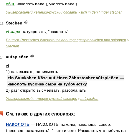
общ.
наколоть палец, уколоть палец
Универсальный немецко-русский словарь
sich in den Finger stechen
>
Stechen
13
vt жарг.
татуировать, "наколоть".
Deutsch-Russisches Woerterbuch der umgangssprachlichen und saloppen
>
Stechen
aufspießen
14
vt
1)
накалывать, нанизывать
ein Stückchen Käse auf éínen Záhnstocher áúfspießen —
наколоть кусочек сыра на зубочистку
2)
разг
открыто высмеивать, разоблачать
Универсальный немецко-русский словарь
aufspießen
>
См. также в других словарях:
НАКОЛОТЬ
— НАКОЛОТЬ, наколю, наколешь, совер.
(несовер. накалывать). 1. что и чего. Расколоть что нибудь на