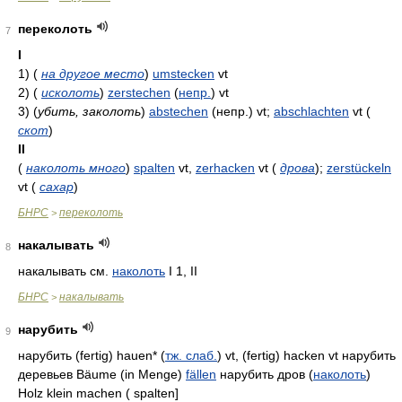
переколоть
7
I
1)
(
на другое место
)
umstecken
vt
2)
(
исколоть
)
zerstechen
(
непр.
)
vt
3)
(
убить, заколоть
)
abstechen
(непр.)
vt;
abschlachten
vt
(
скот
)
II
(
наколоть много
)
spalten
vt,
zerhacken
vt
(
дрова
)
;
zerstückeln
vt
(
сахар
)
БНРС
переколоть
>
накалывать
8
накалывать см.
наколоть
I 1, II
БНРС
накалывать
>
нарубить
9
нарубить (fertig) hauen* (
тж. слаб.
) vt, (fertig) hacken vt нарубить
деревьев Bäume (in Menge)
fällen
нарубить дров (
наколоть
)
Holz klein machen ( spalten]