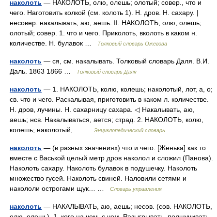
наколоть
— НАКОЛОТЬ, олю, олешь; олотый; совер., что и
чего. Наготовить колкой (см. колоть 1). Н. дров. Н. сахару. |
несовер. накалывать, аю, аешь. II. НАКОЛОТЬ, олю, олешь;
олотый; совер. 1. что и чего. Приколоть, вколоть в каком н.
количестве. Н. булавок …
Толковый словарь Ожегова
наколоть
— ся, см. накалывать. Толковый словарь Даля. В.И.
Даль. 1863 1866 …
Толковый словарь Даля
наколоть
— 1. НАКОЛОТЬ, колю, колешь; наколотый, лот, а, о;
св. что и чего. Раскалывая, приготовить в каком л. количестве.
Н. дров, лучины. Н. сахарницу сахара. ◁ Накалывать, аю,
аешь; нсв. Накалываться, ается; страд. 2. НАКОЛОТЬ, колю,
колешь; наколотый,… …
Энциклопедический словарь
наколоть
— (в разных значениях) что и чего. [Женька] как то
вместе с Васькой целый метр дров наколол и сложил (Панова).
Наколоть сахару. Наколоть булавок в подушечку. Наколоть
множество гусей. Наколоть свиней. Наловили сетями и
накололи острогами щук… …
Словарь управления
наколоть
— НАКАЛЫВАТЬ, аю, аешь; несов. (сов. НАКОЛОТЬ,
олю, олешь). 1. кого на чем, с чем. Разыгрывать, подшучивать