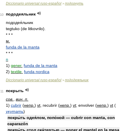
Diccionario universal ruso-español
подогнуть
>
пододеяльник
10
пододея́льник
tegtuko (de litkovrilo).
* * *
м.
funda de la manta
* * *
n
1)
gener.
funda de la manta
2)
textile.
funda nordica
Diccionario universal ruso-español
пододеяльник
>
покрыть
11
сов.
,
вин. п.
1)
cubrir
(
непр.
)
vt
, recubrir
(
непр.
)
vt
; envolver
(
непр.
)
vt
(
укутать
)
покры́ть одея́лом, попо́ной — cubrir con manta, con
caparazón
покры́ть стол ска́тертью — poner el mantel en la mesa