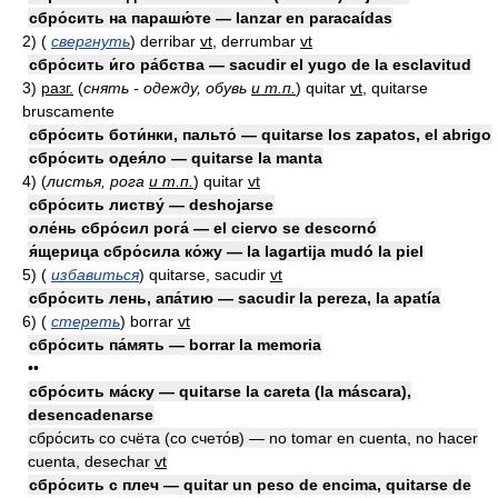
сбро́сить на парашю́те — lanzar en paracaídas
2)
(
свергнуть
)
derribar
vt
, derrumbar
vt
сбро́сить и́го ра́бства — sacudir el yugo de la esclavitud
3)
разг.
(
снять - одежду, обувь
и т.п.
)
quitar
vt
, quitarse
bruscamente
сбро́сить боти́нки, пальто́ — quitarse los zapatos, el abrigo
сбро́сить одея́ло — quitarse la manta
4)
(
листья, рога
и т.п.
)
quitar
vt
сбро́сить листву́ — deshojarse
оле́нь сбро́сил рога́ — el ciervo se descornó
я́щерица сбро́сила ко́жу — la lagartija mudó la piel
5)
(
избавиться
)
quitarse, sacudir
vt
сбро́сить лень, апа́тию — sacudir la pereza, la apatía
6)
(
стереть
)
borrar
vt
сбро́сить па́мять — borrar la memoria
••
сбро́сить ма́ску — quitarse la careta (la máscara),
desencadenarse
сбро́сить со счёта (со счето́в) — no tomar en cuenta, no hacer
cuenta, desechar
vt
сбро́сить с плеч — quitar un peso de encima, quitarse de