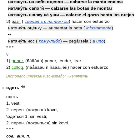
натяну́ть на себя́ одея́ло — echarse la manta encima
натяну́ть сапоги́ — calzarse las botas de montar
натяну́ть ша́пку на́ уши — calarse el gorro hasta las orejas
3)
разг.
(
сделать с натяжкой
)
hacer con esfuerzo
натяну́ть оце́нку — aumentar la nota
(
injustamente
)
••
натяну́ть нос (
кому-либо
) — pegársela
(
a uno
)
* * *
v
1)
gener.
(ñàäåáü) poner, tender, tirar
2)
colloq.
(ñäåëàáü ñ ñàáà¿êîì) hacer con esfuerzo
Diccionario universal ruso-español
натянуть
>
одеть
8
оде́ть
1. vesti;
2. перен. (покрыть) kovri;
\одеться 1. sin vesti;
2. перен. (покрыться) sin kovri.
* * *
сов.
,
вин. п.