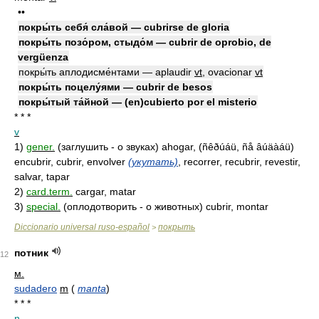
••
покры́ть себя́ сла́вой — cubrirse de gloria
покры́ть позо́ром, стыдо́м — cubrir de oprobio, de
vergüenza
покры́ть аплодисме́нтами — aplaudir
vt
, ovacionar
vt
покры́ть поцелу́ями — cubrir de besos
покры́тый та́йной — (en)cubierto por el misterio
* * *
v
1)
gener.
(заглушить - о звуках) ahogar, (ñêðúáü, ñå âúäàáü)
encubrir, cubrir, envolver
(укутать)
, recorrer, recubrir, revestir,
salvar, tapar
2)
card.term.
cargar, matar
3)
special.
(оплодотворить - о животных) cubrir, montar
Diccionario universal ruso-español
покрыть
>
потник
12
м.
sudadero
m
(
manta
)
* * *
n