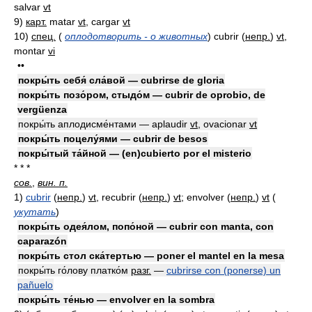
salvar
vt
9)
карт.
matar
vt
, cargar
vt
10)
спец.
(
оплодотворить - о животных
)
cubrir
(
непр.
)
vt
,
montar
vi
••
покры́ть себя́ сла́вой — cubrirse de gloria
покры́ть позо́ром, стыдо́м — cubrir de oprobio, de
vergüenza
покры́ть аплодисме́нтами — aplaudir
vt
, ovacionar
vt
покры́ть поцелу́ями — cubrir de besos
покры́тый та́йной — (en)cubierto por el misterio
* * *
сов.
,
вин. п.
1)
cubrir
(
непр.
)
vt
, recubrir
(
непр.
)
vt
; envolver
(
непр.
)
vt
(
укутать
)
покры́ть одея́лом, попо́ной — cubrir con manta, con
caparazón
покры́ть стол ска́тертью — poner el mantel en la mesa
покры́ть го́лову платко́м
разг.
—
cubrirse con (ponerse) un
pañuelo
покры́ть те́нью — envolver en la sombra