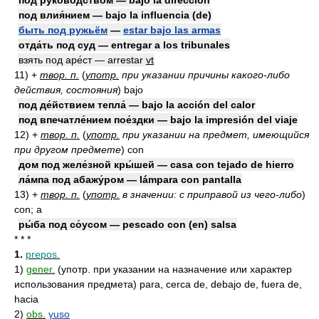
под руково́дством — bajo la dirección
под влия́нием — bajo la influencia (de)
быть под ружьём
—
estar bajo las armas
отда́ть под суд — entregar a los tribunales
взять под аре́ст — arrestar
vt
11)
+
твор. п.
(
употр.
при указании причины какого-либо
действия, состояния
)
bajo
под де́йствием тепла́ — bajo la acción del calor
под впечатле́нием пое́здки — bajo la impresión del viaje
12)
+
твор. п.
(
употр.
при указании на предмет, имеющийся
при другом предмете
)
con
дом под желе́зной кры́шей — casa con tejado de hierro
ла́мпа под абажу́ром — lámpara con pantalla
13)
+
твор. п.
(
употр.
в значении: с приправой из чего-либо
)
con; a
ры́ба под со́усом — pescado con (en) salsa
* * *
1.
prepos.
1)
gener.
(употр. при указании на назначение или характер
использования предмета) para, cerca de, debajo de, fuera de,
hacia
2)
obs.
yuso