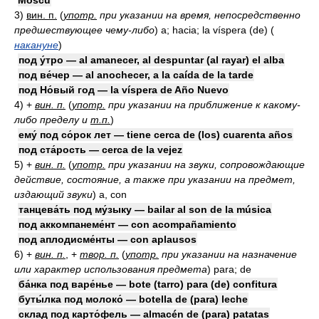
Moscú
3)
вин. п.
(
употр.
при указании на время, непосредственно
предшествующее чему-либо
)
a; hacia; la víspera (de)
(
накануне
)
под у́тро — al amanecer, al despuntar (al rayar) el alba
под ве́чер — al anochecer, a la caída de la tarde
под Но́вый год — la víspera de Año Nuevo
4)
+
вин. п.
(
употр.
при указании на приближение к какому-
либо пределу и
т.п.
)
ему́ под со́рок лет — tiene cerca de (los) cuarenta años
под ста́рость — cerca de la vejez
5)
+
вин. п.
(
употр.
при указании на звуки, сопровождающие
действие, состояние, а также при указании на предмет,
издающий звуки
)
a, con
танцева́ть под му́зыку — bailar al son de la música
под аккомпанеме́нт — con acompañamiento
под аплодисме́нты — con aplausos
6)
+
вин. п.
, +
твор. п.
(
употр.
при указании на назначение
или характер использования предмета
)
para; de
ба́нка под варе́нье — bote (tarro) para (de) confitura
буты́лка под молоко́ — botella de (para) leche
склад под карто́фель — almacén de (para) patatas