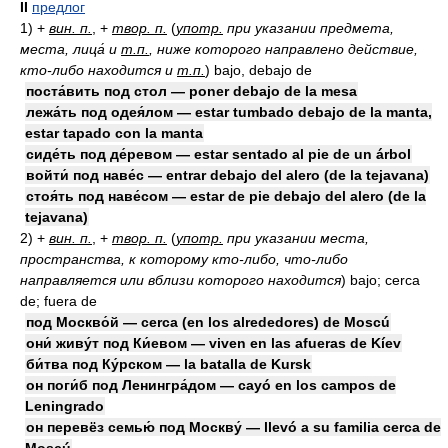
II
предлог
1)
+
вин. п.
, +
твор. п.
(
употр.
при указании предмета,
места, лица́ и
т.п.
, ниже которого направлено действие,
кто-либо находится и
т.п.
)
bajo, debajo de
поста́вить под стол — poner debajo de la mesa
лежа́ть под одея́лом — estar tumbado debajo de la manta,
estar tapado con la manta
сиде́ть под де́ревом — estar sentado al pie de un árbol
войти́ под наве́с — entrar debajo del alero (de la tejavana)
стоя́ть под наве́сом — estar de pie debajo del alero (de la
tejavana)
2)
+
вин. п.
, +
твор. п.
(
употр.
при указании места,
пространства, к которому кто-либо, что-либо
направляется или вблизи которого находится
)
bajo; cerca
de; fuera de
под Москво́й — cerca (en los alrededores) de Moscú
они́ живу́т под Ки́евом — viven en las afueras de Kíev
би́тва под Ку́рском — la batalla de Kursk
он поги́б под Ленингра́дом — cayó en los campos de
Leningrado
он перевёз семью́ под Москву́ — llevó a su familia cerca de