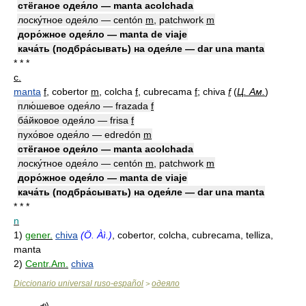
стёганое одея́ло — manta acolchada
лоску́тное одея́ло — centón
m
, patchwork
m
доро́жное одея́ло — manta de viaje
кача́ть (подбра́сывать) на одея́ле — dar una manta
* * *
с.
manta
f
, cobertor
m
, colcha
f
, cubrecama
f
; chiva
f
(
Ц. Ам.
)
плю́шевое одея́ло — frazada
f
ба́йковое одея́ло — frisa
f
пухо́вое одея́ло — edredón
m
стёганое одея́ло — manta acolchada
лоску́тное одея́ло — centón
m
, patchwork
m
доро́жное одея́ло — manta de viaje
кача́ть (подбра́сывать) на одея́ле — dar una manta
* * *
n
1)
gener.
chiva
(Ö. Àì.)
, cobertor, colcha, cubrecama, telliza,
manta
2)
Centr.Am.
chiva
Diccionario universal ruso-español
одеяло
>