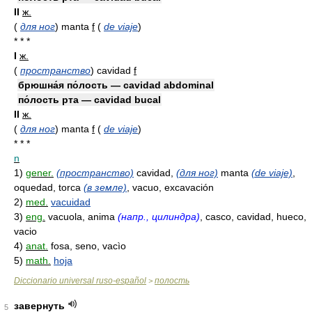
II
ж.
(
для ног
)
manta
f
(
de viaje
)
* * *
I
ж.
(
пространство
)
cavidad
f
брюшна́я по́лость — cavidad abdominal
по́лость рта — cavidad bucal
II
ж.
(
для ног
)
manta
f
(
de viaje
)
* * *
n
1)
gener.
(пространство)
cavidad,
(для ног)
manta
(de viaje)
,
oquedad, torca
(в земле)
, vacuo, excavación
2)
med.
vacuidad
3)
eng.
vacuola, anima
(напр., цилиндра)
, casco, cavidad, hueco,
vacio
4)
anat.
fosa, seno, vacìo
5)
math.
hoja
Diccionario universal ruso-español
полость
>
завернуть
5