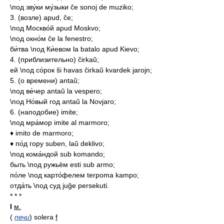
\под зву́ки му́зыки ĉe sonoj de muziko;
3. (возле) apud, ĉe;
\под Москво́й apud Moskvo;
\под окно́м ĉe la fenestro;
би́тва \под Ки́евом la batalo apud Kievo;
4. (приблизительно) ĉirkaŭ;
ей \под со́рок ŝi havas ĉirkaŭ kvardek jarojn;
5. (о времени) antaŭ;
\под ве́чер antaŭ la vespero;
\под Но́вый год antaŭ la Novjaro;
6. (наподобие) imite;
\под мра́мор imite al marmoro;
♦ imito de marmoro;
♦ по́д гору suben, laŭ deklivo;
\под кома́ндой sub komando;
быть \под ружьём esti sub armo;
по́ле \под карто́фелем terpoma kampo;
отда́ть \под суд juĝe persekuti.
* * *
I
м.
(
печи
)
solera
f