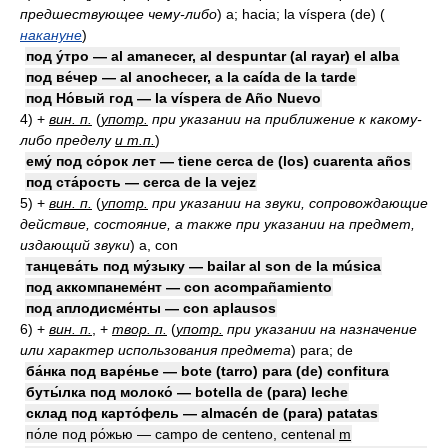
предшествующее чему-либо
)
a; hacia; la víspera (de)
(
накануне
)
под у́тро — al amanecer, al despuntar (al rayar) el alba
под ве́чер — al anochecer, a la caída de la tarde
под Но́вый год — la víspera de Año Nuevo
4)
+
вин. п.
(
употр.
при указании на приближение к какому-
либо пределу
и т.п.
)
ему́ под со́рок лет — tiene cerca de (los) cuarenta años
под ста́рость — cerca de la vejez
5)
+
вин. п.
(
употр.
при указании на звуки, сопровождающие
действие, состояние, а также при указании на предмет,
издающий звуки
)
a, con
танцева́ть под му́зыку — bailar al son de la música
под аккомпанеме́нт — con acompañamiento
под аплодисме́нты — con aplausos
6)
+
вин. п.
, +
твор. п.
(
употр.
при указании на назначение
или характер использования предмета
)
para; de
ба́нка под варе́нье — bote (tarro) para (de) confitura
буты́лка под молоко́ — botella de (para) leche
склад под карто́фель — almacén de (para) patatas
по́ле под ро́жью — campo de centeno, centenal
m