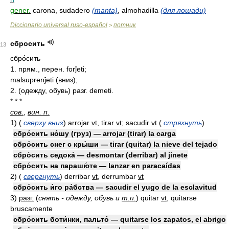
gener.
carona, sudadero
(manta)
, almohadilla
(для лошади)
Diccionario universal ruso-español
потник
>
сбросить
13
сбро́сить
1. прям., перен. forĵeti;
malsuprenĵeti (вниз);
2. (одежду, обувь) разг. demeti.
* * *
сов.
,
вин. п.
1)
(
сверху вниз
)
arrojar
vt
, tirar
vt
; sacudir
vt
(
стряхнуть
)
сбро́сить но́шу (груз) — arrojar (tirar) la carga
сбро́сить снег с кры́ши — tirar (quitar) la nieve del tejado
сбро́сить седока́ — desmontar (derribar) al jinete
сбро́сить на парашю́те — lanzar en paracaídas
2)
(
свергнуть
)
derribar
vt
, derrumbar
vt
сбро́сить и́го ра́бства — sacudir el yugo de la esclavitud
3)
разг.
(
снять - одежду, обувь и
т.п.
)
quitar
vt
, quitarse
bruscamente
сбро́сить боти́нки, пальто́ — quitarse los zapatos, el abrigo