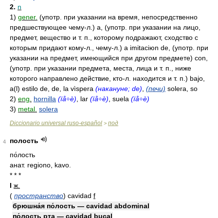
2.
n
1)
gener.
(употр. при указании на время, непосредственно
предшествующее чему-л.) a, (употр. при указании на лицо,
предмет, вещество и т. п., которому подражают, сходство с
которым придают кому-л., чему-л.) a imitaciюn de, (употр. при
указании на предмет, имеющийся при другом предмете) con,
(употр. при указании предмета, места, лица и т. п., ниже
которого направлено действие, кто-л. находится и т. п.) bajo,
a(l) estilo de, de, la vìspera
(накануне; de)
,
(печи)
solera, so
2)
eng.
hornilla
(ïå÷è)
, lar
(ïå÷è)
, suela
(ïå÷è)
3)
metal.
solera
Diccionario universal ruso-español
под
>
полость
4
по́лость
анат. regiono, kavo.
* * *
I
ж.
(
пространство
)
cavidad
f
брюшна́я по́лость — cavidad abdominal
по́лость рта — cavidad bucal