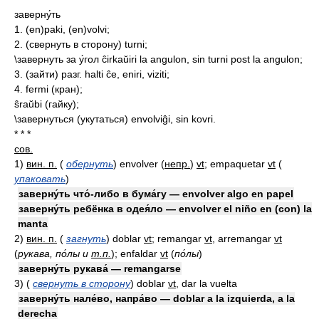
заверну́ть
1. (en)paki, (en)volvi;
2. (свернуть в сторону) turni;
\завернуть за у́гол ĉirkaŭiri la angulon, sin turni post la angulon;
3. (зайти) разг. halti ĉe, eniri, viziti;
4. fermi (кран);
ŝraŭbi (гайку);
\завернуться (укутаться) envolviĝi, sin kovri.
* * *
сов.
1)
вин. п.
(
обернуть
)
envolver
(
непр.
)
vt
; empaquetar
vt
(
упаковать
)
заверну́ть что́-либо в бума́гу — envolver algo en papel
заверну́ть ребёнка в одея́ло — envolver el niño en (con) la
manta
2)
вин. п.
(
загнуть
)
doblar
vt
; remangar
vt
, arremangar
vt
(
рукава, по́лы и
т.п.
)
; enfaldar
vt
(
по́лы
)
заверну́ть рукава́ — remangarse
3)
(
свернуть в сторону
)
doblar
vt
, dar la vuelta
заверну́ть нале́во, напра́во — doblar a la izquierda, a la
derecha