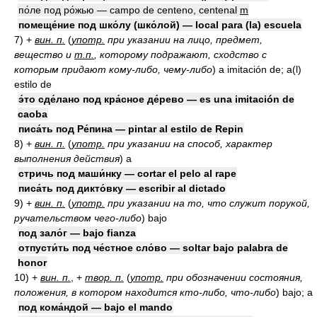
по́ле под ро́жью — campo de centeno, centenal
m
помеще́ние под шко́лу (шко́лой) — local para (la) escuela
7)
+
вин. п.
(
употр.
при указании на лицо, предмет,
вещество и
т.п.
, которому подражают, сходство с
которым придают кому-либо, чему-либо
)
a imitación de; a(l)
estilo de
э́то сде́лано под кра́сное де́рево — es una imitación de
caoba
писа́ть под Ре́пина — pintar al estilo de Repin
8)
+
вин. п.
(
употр.
при указании на способ, характер
выполнения действия
)
a
стричь под маши́нку — cortar el pelo al rape
писа́ть под дикто́вку — escribir al dictado
9)
+
вин. п.
(
употр.
при указании на то, что служит порукой,
ручательством чего-либо
)
bajo
под зало́г — bajo fianza
отпусти́ть под че́стное сло́во — soltar bajo palabra de
honor
10)
+
вин. п.
, +
твор. п.
(
употр.
при обозначении состояния,
положения, в котором находится кто-либо, что-либо
)
bajo; a
под кома́ндой — bajo el mando