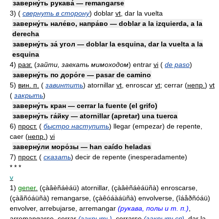
заверну́ть рукава́ — remangarse
3)
(
свернуть в сторону
)
doblar
vt
, dar la vuelta
заверну́ть нале́во, напра́во — doblar a la izquierda, a la
derecha
заверну́ть за́ угол — doblar la esquina, dar la vuelta a la
esquina
4)
разг.
(
зайти, заехать мимоходом
)
entrar
vi
(
de paso
)
заверну́ть по доро́ге — pasar de camino
5)
вин. п.
(
завинтить
)
atornillar
vt
, enroscar
vt
; cerrar
(
непр.
)
vt
(
закрыть
)
заверну́ть кран — cerrar la fuente (el grifo)
заверну́ть га́йку — atornillar (apretar) una tuerca
6)
прост.
(
быстро наступить
)
llegar (empezar) de repente,
caer
(
непр.
)
vi
заверну́ли моро́зы — han caído heladas
7)
прост.
(
сказать
)
decir de repente (inesperadamente)
* * *
v
1)
gener.
(çàâèñáèáü) atornillar, (çàâèñáèáüñà) enroscarse,
(çàãñóáüñà) remangarse, (çàêóáàáüñà) envolverse, (îáåðñóáü)
envolver, arrebujarse, arremangar
(рукава, полы и т. п.)
,
arremangarse, cerrar
(закрыть)
, cerrarse
(закрыться)
, dar la