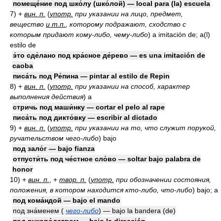
помеще́ние под шко́лу (шко́лой) — local para (la) escuela
7)
+
вин. п.
(
употр.
при указании на лицо, предмет,
вещество
и т.п.
, которому подражают, сходство с
которым придают кому-либо, чему-либо
)
a imitación de; a(l)
estilo de
э́то сде́лано под кра́сное де́рево — es una imitación de
caoba
писа́ть под Ре́пина — pintar al estilo de Repin
8)
+
вин. п.
(
употр.
при указании на способ, характер
выполнения действия
)
a
стричь под маши́нку — cortar el pelo al rape
писа́ть под дикто́вку — escribir al dictado
9)
+
вин. п.
(
употр.
при указании на то, что служит порукой,
ручательством чего-либо
)
bajo
под зало́г — bajo fianza
отпусти́ть под че́стное сло́во — soltar bajo palabra de
honor
10)
+
вин. п.
, +
твор. п.
(
употр.
при обозначении состояния,
положения, в котором находится кто-либо, что-либо
)
bajo; a
под кома́ндой — bajo el mando
под зна́менем (
чего-либо
) — bajo la bandera (de)