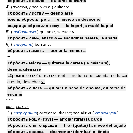
сбро́сить одея́ло — quitarse la manta
4)
(
листья, рога и
т.п.
)
quitar
vt
сбро́сить листву́ — deshojarse
оле́нь сбро́сил рога́ — el ciervo se descornó
я́щерица сбро́сила ко́жу — la lagartija mudó la piel
5)
(
избавиться
)
quitarse, sacudir
vt
сбро́сить лень, апа́тию — sacudir la pereza, la apatía
6)
(
стереть
)
borrar
vt
сбро́сить па́мять — borrar la memoria
••
сбро́сить ма́ску — quitarse la careta (la máscara),
desencadenarse
сбро́сить со счёта (со счето́в) — no tomar en cuenta, no hacer
cuenta, desechar
vt
сбро́сить с плеч — quitar un peso de encima, quitarse de
encima
* * *
сов.
,
вин. п.
1)
(
сверху вниз
)
arrojar
vt
, tirar
vt
; sacudir
vt
(
стряхнуть
)
сбро́сить но́шу (груз) — arrojar (tirar) la carga
сбро́сить снег с кры́ши — tirar (quitar) la nieve del tejado
сбро́сить седока́ — desmontar (derribar) al jinete