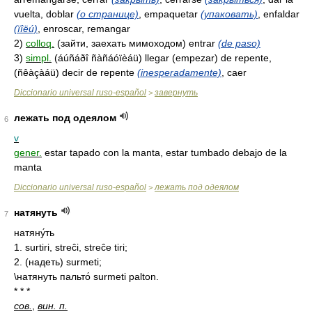
vuelta, doblar
(о странице)
, empaquetar
(упаковать)
, enfaldar
(ïîëú)
, enroscar, remangar
2)
colloq.
(зайти, заехать мимоходом) entrar
(de paso)
3)
simpl.
(áúñáðî ñàñáóïèáü) llegar (empezar) de repente,
(ñêàçàáü) decir de repente
(inesperadamente)
, caer
Diccionario universal ruso-español
завернуть
>
лежать под одеялом
6
v
gener.
estar tapado con la manta, estar tumbado debajo de la
manta
Diccionario universal ruso-español
лежать под одеялом
>
натянуть
7
натяну́ть
1. surtiri, streĉi, streĉe tiri;
2. (надеть) surmeti;
\натянуть пальто́ surmeti palton.
* * *
сов.
,
вин. п.