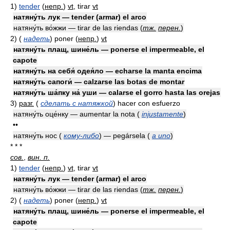
1)
tender
(
непр.
)
vt
, tirar
vt
натяну́ть лук — tender (armar) el arco
натяну́ть во́жжи — tirar de las riendas
(
тж.
перен.
)
2)
(
надеть
)
poner
(
непр.
)
vt
натяну́ть плащ, шине́ль — ponerse el impermeable, el
capote
натяну́ть на себя́ одея́ло — echarse la manta encima
натяну́ть сапоги́ — calzarse las botas de montar
натяну́ть ша́пку на́ уши — calarse el gorro hasta las orejas
3)
разг.
(
сделать с натяжкой
)
hacer con esfuerzo
натяну́ть оце́нку — aumentar la nota
(
injustamente
)
••
натяну́ть нос (
кому-либо
) — pegársela
(
a uno
)
* * *
сов.
,
вин. п.
1)
tender
(
непр.
)
vt
, tirar
vt
натяну́ть лук — tender (armar) el arco
натяну́ть во́жжи — tirar de las riendas
(
тж.
перен.
)
2)
(
надеть
)
poner
(
непр.
)
vt
натяну́ть плащ, шине́ль — ponerse el impermeable, el
capote