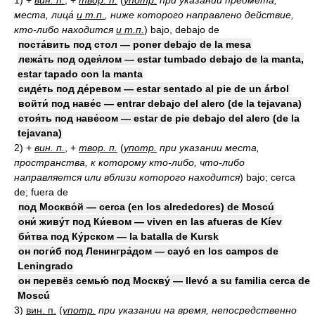
1)
+
вин. п.
, +
твор. п.
(
употр.
при указании предмета,
места, лица́
и т.п.
, ниже которого направлено действие,
кто-либо находится
и т.п.
)
bajo, debajo de
поста́вить под стол — poner debajo de la mesa
лежа́ть под одея́лом — estar tumbado debajo de la manta,
estar tapado con la manta
сиде́ть под де́ревом — estar sentado al pie de un árbol
войти́ под наве́с — entrar debajo del alero (de la tejavana)
стоя́ть под наве́сом — estar de pie debajo del alero (de la
tejavana)
2)
+
вин. п.
, +
твор. п.
(
употр.
при указании места,
пространства, к которому кто-либо, что-либо
направляется или вблизи которого находится
)
bajo; cerca
de; fuera de
под Москво́й — cerca (en los alrededores) de Moscú
они́ живу́т под Ки́евом — viven en las afueras de Kíev
би́тва под Ку́рском — la batalla de Kursk
он поги́б под Ленингра́дом — cayó en los campos de
Leningrado
он перевёз семью́ под Москву́ — llevó a su familia cerca de
Moscú
3)
вин. п.
(
употр.
при указании на время, непосредственно