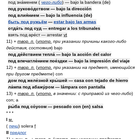
под зна́менем (
чего-либо
) — bajo la bandera (de)
под руково́дством — bajo la dirección
под влия́нием — bajo la influencia (de)
быть под ружьём
—
estar bajo las armas
отда́ть под суд — entregar a los tribunales
взять под аре́ст — arrestar
vt
11)
+
твор. п.
(
употр.
при указании причины какого-либо
действия, состояния
)
bajo
под де́йствием тепла́ — bajo la acción del calor
под впечатле́нием пое́здки — bajo la impresión del viaje
12)
+
твор. п.
(
употр.
при указании на предмет, имеющийся
при другом предмете
)
con
дом под желе́зной кры́шей — casa con tejado de hierro
ла́мпа под абажу́ром — lámpara con pantalla
13)
+
твор. п.
(
употр.
в значении: с приправой из чего-либо
)
con; a
ры́ба под со́усом — pescado con (en) salsa
* * *
I
м.
(
печи
)
solera
f
II
предлог