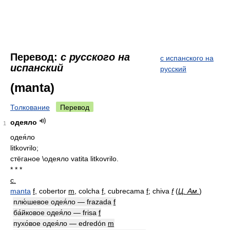
Перевод:
с русского на
с испанского на
испанский
русский
(manta)
Толкование
Перевод
одеяло
1
одея́ло
litkovrilo;
стёганое \одеяло vatita litkovrilo.
* * *
с.
manta
f
, cobertor
m
, colcha
f
, cubrecama
f
; chiva
f
(
Ц. Ам.
)
плю́шевое одея́ло — frazada
f
ба́йковое одея́ло — frisa
f
пухо́вое одея́ло — edredón
m