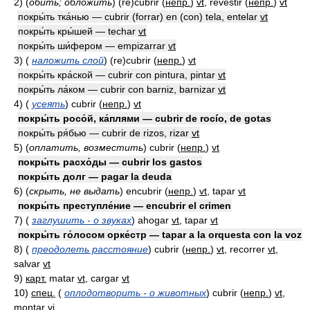
2)
(
обить; обложить
)
(re)cubrir
(
непр.
)
vt
, revestir
(
непр.
)
vt
покры́ть тка́нью — cubrir (forrar) en (con) tela, entelar
vt
покры́ть кры́шей — techar
vt
покры́ть ши́фером — empizarrar
vt
3)
(
наложить слой
)
(re)cubrir
(
непр.
)
vt
покры́ть кра́ской — cubrir con pintura, pintar
vt
покры́ть ла́ком — cubrir con barniz, barnizar
vt
4)
(
усеять
)
cubrir
(
непр.
)
vt
покры́ть росо́й, ка́плями — cubrir de rocío, de gotas
покры́ть ря́бью — cubrir de rizos, rizar
vt
5)
(
оплатить, возместить
)
cubrir
(
непр.
)
vt
покры́ть расхо́ды — cubrir los gastos
покры́ть долг — pagar la deuda
6)
(
скрыть, не выдать
)
encubrir
(
непр.
)
vt
, tapar
vt
покры́ть преступле́ние — encubrir el crimen
7)
(
заглушить - о звуках
)
ahogar
vt
, tapar
vt
покры́ть го́лосом орке́стр — tapar a la orquesta con la voz
8)
(
преодолеть расстояние
)
cubrir
(
непр.
)
vt
, recorrer
vt
,
salvar
vt
9)
карт.
matar
vt
, cargar
vt
10)
спец.
(
оплодотворить - о животных
)
cubrir
(
непр.
)
vt
,
montar
vi