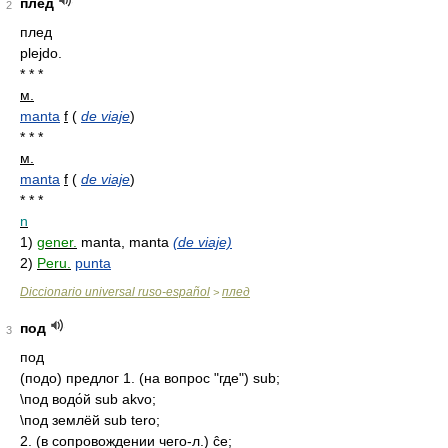
плед
2
плед
plejdo.
* * *
м.
manta
f
(
de viaje
)
* * *
м.
manta
f
(
de viaje
)
* * *
n
1)
gener.
manta, manta
(de viaje)
2)
Peru.
punta
Diccionario universal ruso-español
плед
>
под
3
под
(подо) предлог 1. (на вопрос "где") sub;
\под водо́й sub akvo;
\под землёй sub tero;
2. (в сопровождении чего-л.) ĉe;