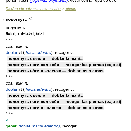
poner, vestir
(укрыть; окутать)
, vestir con la ropa de otro
Diccionario universal ruso-español
одеть
>
подогнуть
9
подогну́ть
fleksi, subfleksi, faldi.
* * *
сов.
,
вин. п.
doblar
vt
(
hacia adentro
)
; recoger
vt
подогну́ть одея́ло — doblar la manta
подогну́ть но́ги под себя́ — recoger las piernas (bajo sí)
подогну́ть но́ги в коле́нях — doblar las piernas
* * *
сов.
,
вин. п.
doblar
vt
(
hacia adentro
)
; recoger
vt
подогну́ть одея́ло — doblar la manta
подогну́ть но́ги под себя́ — recoger las piernas (bajo sí)
подогну́ть но́ги в коле́нях — doblar las piernas
* * *
v
gener.
doblar
(hacia adentro)
, recoger