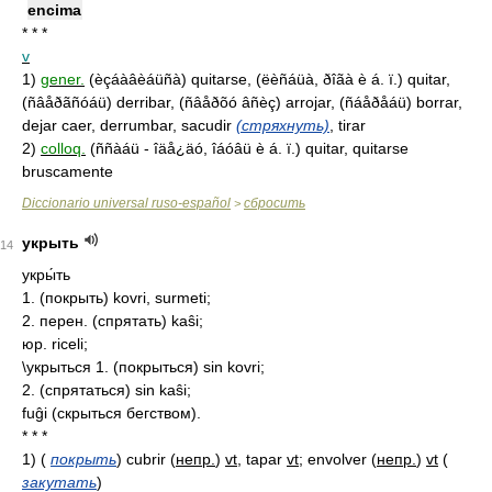
encima
* * *
v
1)
gener.
(èçáàâèáüñà) quitarse, (ëèñáüà, ðîãà è á. ï.) quitar,
(ñâåðãñóáü) derribar, (ñâåðõó âñèç) arrojar, (ñáåðåáü) borrar,
dejar caer, derrumbar, sacudir
(стряхнуть)
, tirar
2)
colloq.
(ññàáü - îäå¿äó, îáóâü è á. ï.) quitar, quitarse
bruscamente
Diccionario universal ruso-español
сбросить
>
укрыть
14
укры́ть
1. (покрыть) kovri, surmeti;
2. перен. (спрятать) kaŝi;
юр. riceli;
\укрыться 1. (покрыться) sin kovri;
2. (спрятаться) sin kaŝi;
fuĝi (скрыться бегством).
* * *
1)
(
покрыть
)
cubrir
(
непр.
)
vt
, tapar
vt
; envolver
(
непр.
)
vt
(
закутать
)