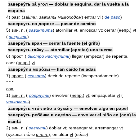
заверну́ть за́ угол — doblar la esquina, dar la vuelta a la
esquina
4)
разг.
(
зайти, заехать мимоходом
)
entrar
vi
(
de paso
)
заверну́ть по доро́ге — pasar de camino
5)
вин. п.
(
завинтить
)
atornillar
vt
, enroscar
vt
; cerrar
(
непр.
)
vt
(
закрыть
)
заверну́ть кран — cerrar la fuente (el grifo)
заверну́ть га́йку — atornillar (apretar) una tuerca
6)
прост.
(
быстро наступить
)
llegar (empezar) de repente,
caer
(
непр.
)
vi
заверну́ли моро́зы — han caído heladas
7)
прост.
(
сказать
)
decir de repente (inesperadamente)
* * *
сов.
1)
вин. п.
(
обернуть
)
envolver
(
непр.
)
vt
; empaquetar
vt
(
упаковать
)
заверну́ть что́-либо в бума́гу — envolver algo en papel
заверну́ть ребёнка в одея́ло — envolver el niño en (con) la
manta
2)
вин. п.
(
загнуть
)
doblar
vt
; remangar
vt
, arremangar
vt
(
рукава, по́лы
и т.п.
)
; enfaldar
vt
(
по́лы
)