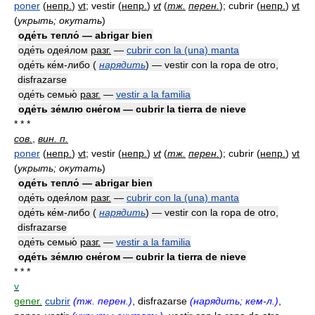
poner
(
непр.
)
vt
; vestir
(
непр.
)
vt
(
тж.
перен.
)
; cubrir
(
непр.
)
vt
(
укрыть; окутать
)
оде́ть тепло́ — abrigar bien
оде́ть одея́лом
разг.
—
cubrir con la (una) manta
оде́ть ке́м-либо (
нарядить
) — vestir con la ropa de otro,
disfrazarse
оде́ть семью́
разг.
—
vestir a la familia
оде́ть зе́млю сне́гом — cubrir la tierra de nieve
* * *
сов.
,
вин. п.
poner
(
непр.
)
vt
; vestir
(
непр.
)
vt
(
тж.
перен.
)
; cubrir
(
непр.
)
vt
(
укрыть; окутать
)
оде́ть тепло́ — abrigar bien
оде́ть одея́лом
разг.
—
cubrir con la (una) manta
оде́ть ке́м-либо (
нарядить
) — vestir con la ropa de otro,
disfrazarse
оде́ть семью́
разг.
—
vestir a la familia
оде́ть зе́млю сне́гом — cubrir la tierra de nieve
* * *
v
gener.
cubrir
(тж. перен.)
, disfrazarse
(нарядить; кем-л.)
,