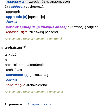
approprié à
— zweckmäßig, angemessen
3)
(
adéquat
)
sachgemäß
approprié
approprié
(e)
[apʀɔpʀije]
Adjectif
Beispiel:
approprié [à quelque chose]
[für etwas] geeignet;
réponse, style
[zu etwas] passend
Dictionnaire Français-Allemand
approprié
>
archaïsant
20
aʀkaizɑ̃
adj
archaisierend, altertümelnd
archaïsant
archaïsant
(e)
[aʀkaizã, ãt]
Adjectif
style, langue
archaisierend
Dictionnaire Français-Allemand
archaïsant
>
Страницы
Следующая
→