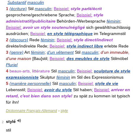
Substantif
masculin
1
(écriture)
Stil
masculin
;
Beispiel:
style parlé/écrit
gesprochene/geschriebene Sprache;
Beispiel:
style
administratif/publicitaire
Behörden-/Werbesprache
féminin
;
Beispiel:
avoir un style soutenu/négligé
sich gewählt/nachlässig
ausdrücken;
Beispiel:
en style télégraphique
im Telegrammstil
2
(discours)
Rede
féminin
;
Beispiel:
style direct/indirect
direkte/indirekte Rede;
Beispiel:
style indirect libre
erlebte Rede
3
(genre)
Art
féminin
;
d'un vêtement
Stil
masculin
;
d'un immeuble,
d'une maison
[Bau]stil;
Beispiel:
des meubles de style
Stilmöbel
Pluriel
4
beaux-arts, littérature
Stil
masculin
;
Beispiel:
sculpture de style
expressionniste
Skulptur
féminin
im Stil des Expressionismus
5
(manière personnelle)
Stil
masculin
;
Beispiel:
style de vie
Lebensstil;
Beispiel:
avoir du style
Stil haben;
Beispiel:
arriver en
retard, c'est bien dans son style!
zu spät zu kommen ist typisch
für ihn!
Dictionnaire Français-Allemand
style
>
stylé
2
stil