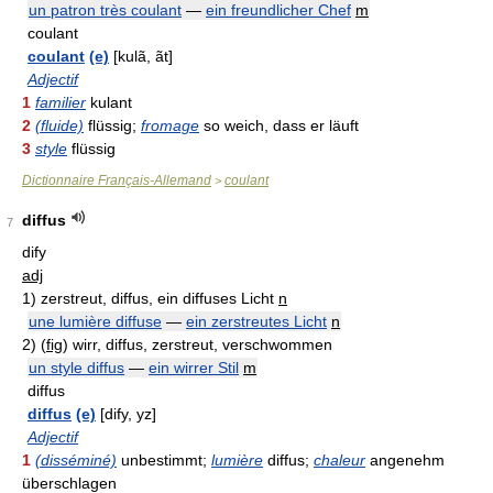
un patron très coulant
—
ein freundlicher Chef
m
coulant
coulant
(e)
[kulã, ãt]
Adjectif
1
familier
kulant
2
(fluide)
flüssig;
fromage
so weich, dass er läuft
3
style
flüssig
Dictionnaire Français-Allemand
coulant
>
diffus
7
dify
adj
1)
zerstreut, diffus, ein diffuses Licht
n
une lumière diffuse
—
ein zerstreutes Licht
n
2)
(
fig
)
wirr, diffus, zerstreut, verschwommen
un style diffus
—
ein wirrer Stil
m
diffus
diffus
(e)
[dify, yz]
Adjectif
1
(disséminé)
unbestimmt;
lumière
diffus;
chaleur
angenehm
überschlagen