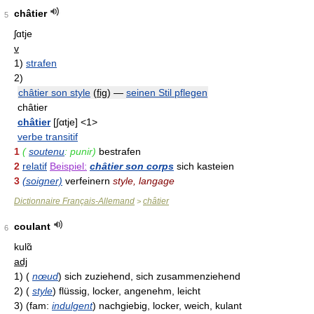
châtier
5
ʃɑtje
v
1)
strafen
2)
châtier son style
(
fig
)
—
seinen Stil pflegen
châtier
châtier
[∫αtje] <1>
verbe transitif
1
(
soutenu
: punir)
bestrafen
2
relatif
Beispiel:
châtier son corps
sich kasteien
3
(soigner)
verfeinern
style, langage
Dictionnaire Français-Allemand
châtier
>
coulant
6
kulɑ̃
adj
1)
(
nœud
)
sich zuziehend, sich zusammenziehend
2)
(
style
)
flüssig, locker, angenehm, leicht
3)
(fam:
indulgent
)
nachgiebig, locker, weich, kulant