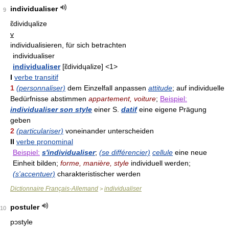
individualiser
9
ɛ̃dividɥalize
v
individualisieren, für sich betrachten
individualiser
individualiser
[ɛ̃dividɥalize] <1>
I
verbe transitif
1
(personnaliser)
dem Einzelfall anpassen
attitude
; auf individuelle
Bedürfnisse abstimmen
appartement, voiture
;
Beispiel:
individualiser son style
einer S.
datif
eine eigene Prägung
geben
2
(particulariser)
voneinander unterscheiden
II
verbe pronominal
Beispiel:
s'individualiser
;
(se différencier)
cellule
eine neue
Einheit bilden;
forme, manière, style
individuell werden;
(s'accentuer)
charakteristischer werden
Dictionnaire Français-Allemand
individualiser
>
postuler
10
pɔstyle