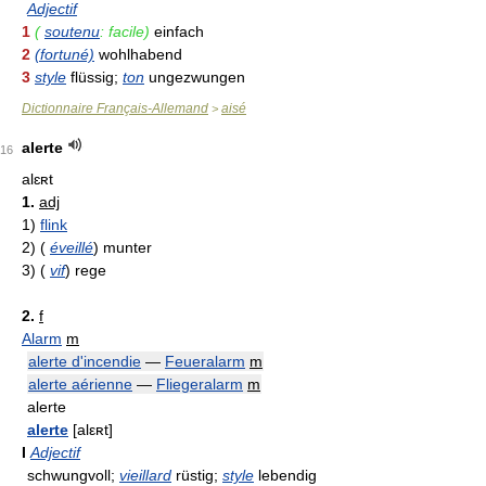
Adjectif
1
(
soutenu
: facile)
einfach
2
(fortuné)
wohlhabend
3
style
flüssig;
ton
ungezwungen
Dictionnaire Français-Allemand
aisé
>
alerte
16
alɛʀt
1.
adj
1)
flink
2)
(
éveillé
)
munter
3)
(
vif
)
rege
2.
f
Alarm
m
alerte d'incendie
—
Feueralarm
m
alerte aérienne
—
Fliegeralarm
m
alerte
alerte
[alεʀt]
I
Adjectif
schwungvoll;
vieillard
rüstig;
style
lebendig