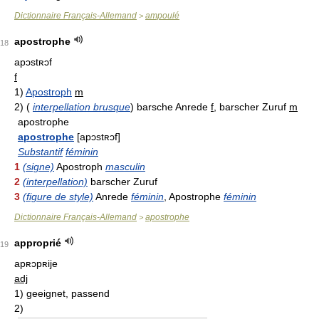
Dictionnaire Français-Allemand
ampoulé
>
apostrophe
18
apɔstʀɔf
f
1)
Apostroph
m
2)
(
interpellation brusque
)
barsche Anrede
f
, barscher Zuruf
m
apostrophe
apostrophe
[apɔstʀɔf]
Substantif
féminin
1
(signe)
Apostroph
masculin
2
(interpellation)
barscher Zuruf
3
(figure de style)
Anrede
féminin
, Apostrophe
féminin
Dictionnaire Français-Allemand
apostrophe
>
approprié
19
apʀɔpʀije
adj
1)
geeignet, passend
2)