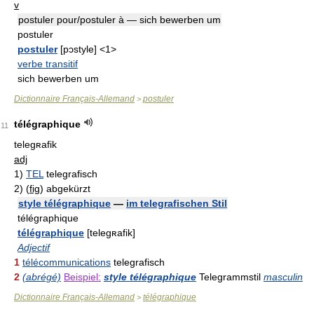
v
postuler pour/postuler à — sich bewerben um
postuler
postuler
[pɔstyle] <1>
verbe transitif
sich bewerben um
Dictionnaire Français-Allemand
postuler
>
télégraphique
11
telegʀafik
adj
1)
TEL
telegrafisch
2)
(
fig
)
abgekürzt
style télégraphique
—
im telegrafischen Stil
télégraphique
télégraphique
[telegʀafik]
Adjectif
1
télécommunications
telegrafisch
2
(abrégé)
Beispiel:
style télégraphique
Telegrammstil
masculin
Dictionnaire Français-Allemand
télégraphique
>