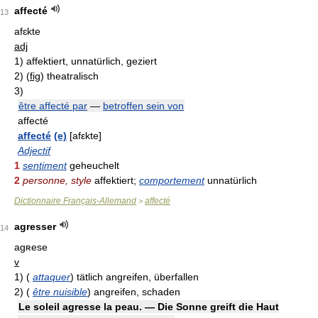
affecté
13
afɛkte
adj
1)
affektiert, unnatürlich, geziert
2)
(
fig
)
theatralisch
3)
être affecté par
—
betroffen sein von
affecté
affecté
(e)
[afεkte]
Adjectif
1
sentiment
geheuchelt
2
personne, style
affektiert;
comportement
unnatürlich
Dictionnaire Français-Allemand
affecté
>
agresser
14
agʀese
v
1)
(
attaquer
)
tätlich angreifen, überfallen
2)
(
être nuisible
)
angreifen, schaden
Le soleil agresse la peau. — Die Sonne greift die Haut