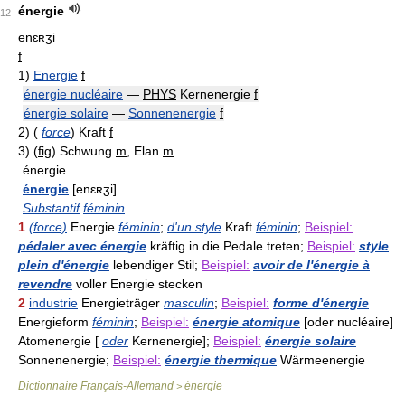
énergie
12
enɛʀʒi
f
1)
Energie
f
énergie nucléaire
—
PHYS
Kernenergie
f
énergie solaire
—
Sonnenenergie
f
2)
(
force
)
Kraft
f
3)
(
fig
)
Schwung
m
, Elan
m
énergie
énergie
[enεʀʒi]
Substantif
féminin
1
(force)
Energie
féminin
;
d'un style
Kraft
féminin
;
Beispiel:
pédaler avec énergie
kräftig in die Pedale treten;
Beispiel:
style
plein d'énergie
lebendiger Stil;
Beispiel:
avoir de l'énergie à
revendre
voller Energie stecken
2
industrie
Energieträger
masculin
;
Beispiel:
forme d'énergie
Energieform
féminin
;
Beispiel:
énergie atomique
[oder nucléaire]
Atomenergie [
oder
Kernenergie];
Beispiel:
énergie solaire
Sonnenenergie;
Beispiel:
énergie thermique
Wärmeenergie
Dictionnaire Français-Allemand
énergie
>