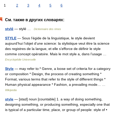
1
2
3
4
5
6
См. также в других словарях:
stylé
— stylé …
Dictionnaire des rimes
STYLE
— Sous l’égide de la linguistique, le style devient
aujourd’hui l’objet d’une science: la stylistique veut être la science
des registres de la langue, et elle s’efforce de définir le style
comme concept opératoire. Mais le mot style a, dans l’usage …
Encyclopédie Universelle
Style
— may refer to:* Genre, a loose set of criteria for a category
or composition * Design, the process of creating something *
Format, various terms that refer to the style of different things *
Human physical appearance * Fashion, a prevailing mode… …
Wikipedia
style
— [staɪl] noun [countable] 1. a way of doing something,
designing something, or producing something, especially one that
is typical of a particular time, place, or group of people: style of •