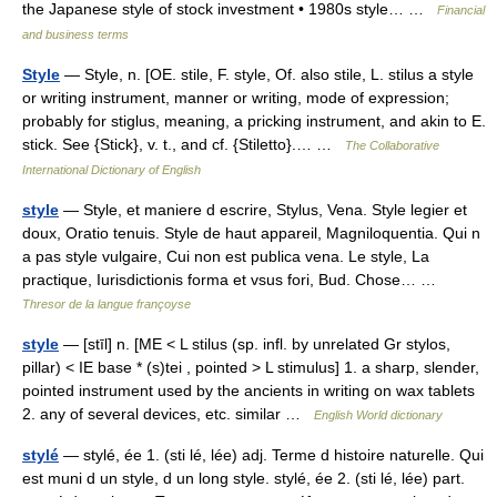
the Japanese style of stock investment • 1980s style… …
Financial
and business terms
Style
— Style, n. [OE. stile, F. style, Of. also stile, L. stilus a style
or writing instrument, manner or writing, mode of expression;
probably for stiglus, meaning, a pricking instrument, and akin to E.
stick. See {Stick}, v. t., and cf. {Stiletto}.… …
The Collaborative
International Dictionary of English
style
— Style, et maniere d escrire, Stylus, Vena. Style legier et
doux, Oratio tenuis. Style de haut appareil, Magniloquentia. Qui n
a pas style vulgaire, Cui non est publica vena. Le style, La
practique, Iurisdictionis forma et vsus fori, Bud. Chose… …
Thresor de la langue françoyse
style
— [stīl] n. [ME < L stilus (sp. infl. by unrelated Gr stylos,
pillar) < IE base * (s)tei , pointed > L stimulus] 1. a sharp, slender,
pointed instrument used by the ancients in writing on wax tablets
2. any of several devices, etc. similar …
English World dictionary
stylé
— stylé, ée 1. (sti lé, lée) adj. Terme d histoire naturelle. Qui
est muni d un style, d un long style. stylé, ée 2. (sti lé, lée) part.