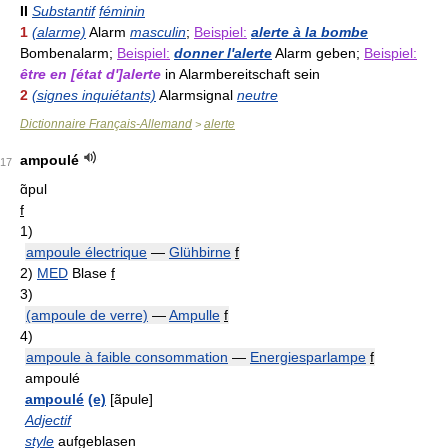
II
Substantif
féminin
1
(alarme)
Alarm
masculin
;
Beispiel:
alerte à la bombe
Bombenalarm;
Beispiel:
donner l'alerte
Alarm geben;
Beispiel:
être en [état d']alerte
in Alarmbereitschaft sein
2
(signes inquiétants)
Alarmsignal
neutre
Dictionnaire Français-Allemand
alerte
>
ampoulé
17
ɑ̃pul
f
1)
ampoule électrique
—
Glühbirne
f
2)
MED
Blase
f
3)
(ampoule de verre)
—
Ampulle
f
4)
ampoule à faible consommation
—
Energiesparlampe
f
ampoulé
ampoulé
(e)
[ãpule]
Adjectif
style
aufgeblasen