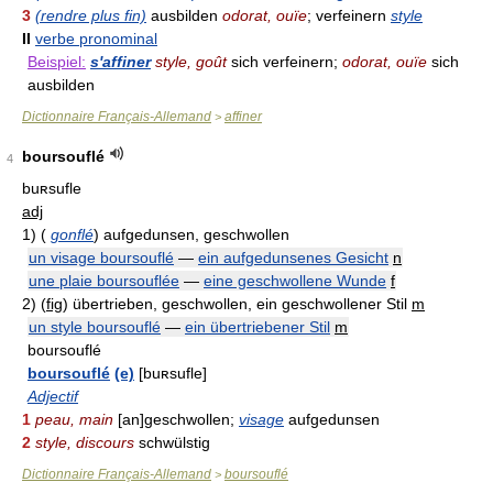
3
(rendre plus fin)
ausbilden
odorat, ouïe
; verfeinern
style
II
verbe pronominal
Beispiel:
s'affiner
style, goût
sich verfeinern;
odorat, ouïe
sich
ausbilden
Dictionnaire Français-Allemand
affiner
>
boursouflé
4
buʀsufle
adj
1)
(
gonflé
)
aufgedunsen, geschwollen
un visage boursouflé
—
ein aufgedunsenes Gesicht
n
une plaie boursouflée
—
eine geschwollene Wunde
f
2)
(
fig
)
übertrieben, geschwollen, ein geschwollener Stil
m
un style boursouflé
—
ein übertriebener Stil
m
boursouflé
boursouflé
(e)
[buʀsufle]
Adjectif
1
peau, main
[an]geschwollen;
visage
aufgedunsen
2
style, discours
schwülstig
Dictionnaire Français-Allemand
boursouflé
>