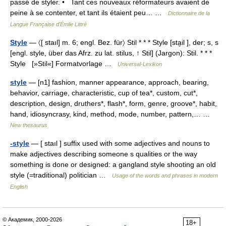
passé de styler. • Tant ces nouveaux réformateurs avaient de
peine à se contenter, et tant ils étaient peu… …
Dictionnaire de la
Langue Française d'Émile Littré
Style
— 〈[ staıl] m. 6; engl. Bez. für〉 Stil * * * Style [sta̮il ], der; s, s
[engl. style, über das Afrz. zu lat. stilus, ↑ Stil] (Jargon): Stil. * * *
Style [»Stil«] Formatvorlage …
Universal-Lexikon
style
— [n1] fashion, manner appearance, approach, bearing,
behavior, carriage, characteristic, cup of tea*, custom, cut*,
description, design, druthers*, flash*, form, genre, groove*, habit,
hand, idiosyncrasy, kind, method, mode, number, pattern,… …
New thesaurus
-style
— [ staıl ] suffix used with some adjectives and nouns to
make adjectives describing someone s qualities or the way
something is done or designed: a gangland style shooting an old
style (=traditional) politician …
Usage of the words and phrases in modern
English
© Академик, 2000-2026
18+