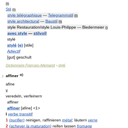
m
Stil
m
style télégraphique
—
Telegrammstil
m
style architectural
—
Baustil
m
style Restauration/style Louis-Philippe — Biedermeier
n
avec style
—
stilvoll
stylé
stylé
(e)
[stile]
Adjectif
[gut] geschult
Dictionnaire Français-Allemand
stylé
>
affiner
3
afine
v
veredeln, verfeinern
affiner
affiner
[afine] <1>
I
verbe transitif
1
(purifier)
reinigen, raffinieren
métal
; läutern
verre
2
(achever la maturation)
reifen lassen
fromage