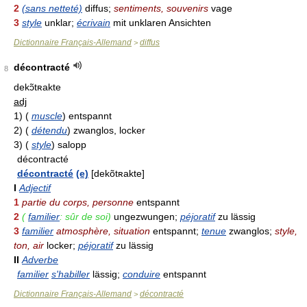
2
(sans netteté)
diffus;
sentiments, souvenirs
vage
3
style
unklar;
écrivain
mit unklaren Ansichten
Dictionnaire Français-Allemand
diffus
>
décontracté
8
dekɔ̃tʀakte
adj
1)
(
muscle
)
entspannt
2)
(
détendu
)
zwanglos, locker
3)
(
style
)
salopp
décontracté
décontracté
(e)
[dekõtʀakte]
I
Adjectif
1
partie du corps, personne
entspannt
2
(
familier
: sûr de soi)
ungezwungen;
péjoratif
zu lässig
3
familier
atmosphère, situation
entspannt;
tenue
zwanglos;
style,
ton, air
locker;
péjoratif
zu lässig
II
Adverbe
familier
s'habiller
lässig;
conduire
entspannt
Dictionnaire Français-Allemand
décontracté
>