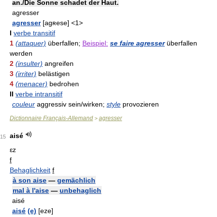
an./Die Sonne schadet der Haut.
agresser
agresser
[agʀese] <1>
I
verbe transitif
1
(attaquer)
überfallen;
Beispiel:
se faire agresser
überfallen
werden
2
(insulter)
angreifen
3
(irriter)
belästigen
4
(menacer)
bedrohen
II
verbe intransitif
couleur
aggressiv sein/wirken;
style
provozieren
Dictionnaire Français-Allemand
agresser
>
aisé
15
ɛz
f
Behaglichkeit
f
à son aise
—
gemächlich
mal à l'aise
—
unbehaglich
aisé
aisé
(e)
[eze]