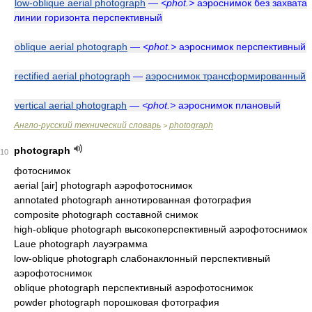
low-oblique aerial photograph
—
<phot.>
аэроснимок без захвата
линии горизонта перспективный
oblique aerial photograph
—
<phot.>
аэроснимок перспективный
rectified aerial photograph
—
аэроснимок трансформированный
vertical aerial photograph
—
<phot.>
аэроснимок плановый
Англо-русский технический словарь
photograph
>
photograph
10
фотоснимок
aerial [air] photograph аэрофотоснимок
annotated photograph аннотированная фотография
composite photograph составной снимок
high-oblique photograph высокоперспективный аэрофотоснимок
Laue photograph лауэграмма
low-oblique photograph слабонаклонный перспективный
аэрофотоснимок
oblique photograph перспективный аэрофотоснимок
powder photograph порошковая фотография