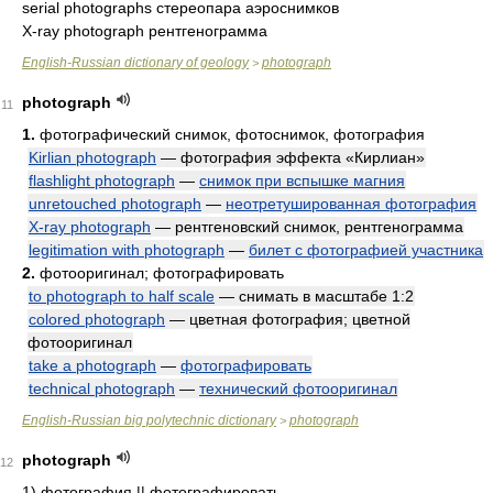
serial photographs стереопара аэроснимков
X-ray photograph рентгенограмма
English-Russian dictionary of geology
photograph
>
photograph
11
1.
фотографический снимок, фотоснимок, фотография
Kirlian photograph
— фотография эффекта «Кирлиан»
flashlight photograph
—
снимок при вспышке магния
unretouched photograph
—
неотретушированная фотография
X-ray photograph
— рентгеновский снимок, рентгенограмма
legitimation with photograph
—
билет с фотографией участника
2.
фотооригинал; фотографировать
to photograph to half scale
— снимать в масштабе 1:2
colored photograph
— цветная фотография; цветной
фотооригинал
take a photograph
—
фотографировать
technical photograph
—
технический фотооригинал
English-Russian big polytechnic dictionary
photograph
>
photograph
12
1)
фотография || фотографировать