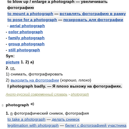
to blow up / enlarge a photograph — увеличивать
фотографию
to mount a photograph
—
вставлять фотографию в рамку
to pose for a photograph
—
позировать для фотографии
-
aerial photograph
-
color photograph
-
family photograph
-
group photograph
-
still photograph
Syn:
picture
1. 2) а)
2.
гл.
1)
снимать, фотографировать
2)
выходить на фотографии
(
хорошо, плохо
)
I photograph badly. — Я плохо выхожу на фотографиях.
Англо-русский современный словарь
photograph
>
photograph
8
1.
n
фотографический снимок, фотография
to take a photograph
—
делать снимок
legitimation with photograph
—
билет с фотографией участника