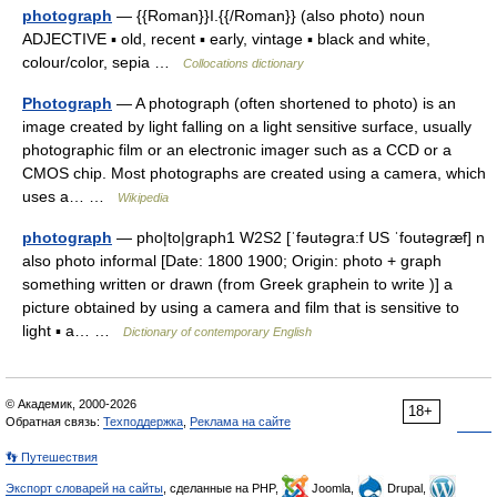
photograph
— {{Roman}}I.{{/Roman}} (also photo) noun
ADJECTIVE ▪ old, recent ▪ early, vintage ▪ black and white,
colour/color, sepia …
Collocations dictionary
Photograph
— A photograph (often shortened to photo) is an
image created by light falling on a light sensitive surface, usually
photographic film or an electronic imager such as a CCD or a
CMOS chip. Most photographs are created using a camera, which
uses a… …
Wikipedia
photograph
— pho|to|graph1 W2S2 [ˈfəutəgra:f US ˈfoutəgræf] n
also photo informal [Date: 1800 1900; Origin: photo + graph
something written or drawn (from Greek graphein to write )] a
picture obtained by using a camera and film that is sensitive to
light ▪ a… …
Dictionary of contemporary English
© Академик, 2000-2026
18+
Обратная связь:
Техподдержка
,
Реклама на сайте
👣 Путешествия
Экспорт словарей на сайты
, сделанные на PHP,
Joomla,
Drupal,