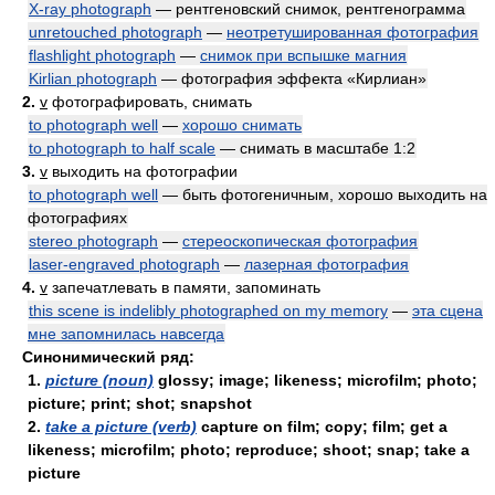
X-ray photograph
— рентгеновский снимок, рентгенограмма
unretouched photograph
—
неотретушированная фотография
flashlight photograph
—
снимок при вспышке магния
Kirlian photograph
— фотография эффекта «Кирлиан»
2.
v
фотографировать, снимать
to photograph well
—
хорошо снимать
to photograph to half scale
— снимать в масштабе 1:2
3.
v
выходить на фотографии
to photograph well
— быть фотогеничным, хорошо выходить на
фотографиях
stereo photograph
—
стереоскопическая фотография
laser-engraved photograph
—
лазерная фотография
4.
v
запечатлевать в памяти, запоминать
this scene is indelibly photographed on my memory
—
эта сцена
мне запомнилась навсегда
Синонимический ряд:
1.
picture (noun)
glossy; image; likeness; microfilm; photo;
picture; print; shot; snapshot
2.
take a picture (verb)
capture on film; copy; film; get a
likeness; microfilm; photo; reproduce; shoot; snap; take a
picture