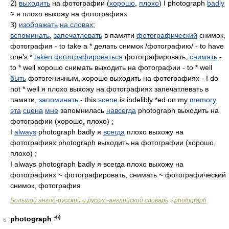
2)
выходить
на фотографии (
хорошо
,
плохо
) I photograph
badly
≈ я плохо выхожу на фотографиях
3)
изображать
на словах
;
вспоминать
,
запечатлевать
в памяти
фотографический
снимок,
фотография - to take a * делать снимок /фотографию/ - to have
one's *
taken
фотографироваться
фотографировать,
снимать
-
to * well хорошо снимать выходить на фотографии - to * well
быть
фотогеничным, хорошо выходить на фотографиях - I do
not * well я плохо выхожу на фотографиях запечатлевать в
памяти,
запоминать
- this
scene
is indelibly *ed on my
memory
эта
сцена
мне
запомнилась
навсегда
photograph выходить на
фотографии (хорошо, плохо) ;
I
always
photograph badly я
всегда
плохо выхожу на
фотографиях photograph выходить на фотографии (хорошо,
плохо) ;
I always photograph badly я всегда плохо выхожу на
фотографиях ~ фотографировать, снимать ~ фотографический
снимок, фотография
Большой англо-русский и русско-английский словарь
photograph
>
photograph
6