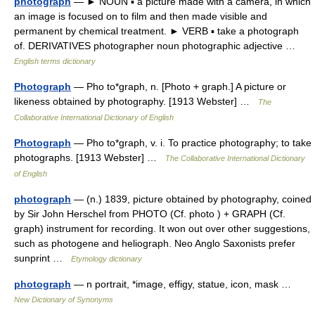
photograph
— ► NOUN ▪ a picture made with a camera, in which
an image is focused on to film and then made visible and
permanent by chemical treatment. ► VERB ▪ take a photograph
of. DERIVATIVES photographer noun photographic adjective …
English terms dictionary
Photograph
— Pho to*graph, n. [Photo + graph.] A picture or
likeness obtained by photography. [1913 Webster] …
The
Collaborative International Dictionary of English
Photograph
— Pho to*graph, v. i. To practice photography; to take
photographs. [1913 Webster] …
The Collaborative International Dictionary
of English
photograph
— (n.) 1839, picture obtained by photography, coined
by Sir John Herschel from PHOTO (Cf. photo ) + GRAPH (Cf.
graph) instrument for recording. It won out over other suggestions,
such as photogene and heliograph. Neo Anglo Saxonists prefer
sunprint …
Etymology dictionary
photograph
— n portrait, *image, effigy, statue, icon, mask …
New Dictionary of Synonyms