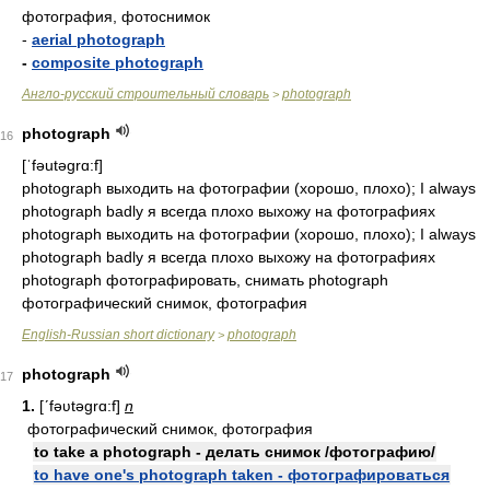
фотография, фотоснимок
-
aerial photograph
-
composite photograph
Англо-русский строительный словарь
photograph
>
photograph
16
[ˈfəutəɡrɑ:f]
photograph выходить на фотографии (хорошо, плохо); I always
photograph badly я всегда плохо выхожу на фотографиях
photograph выходить на фотографии (хорошо, плохо); I always
photograph badly я всегда плохо выхожу на фотографиях
photograph фотографировать, снимать photograph
фотографический снимок, фотография
English-Russian short dictionary
photograph
>
photograph
17
1.
[ʹfəʋtəgrɑ:f]
n
фотографический снимок, фотография
to take a photograph - делать снимок /фотографию/
to have one's photograph taken - фотографироваться