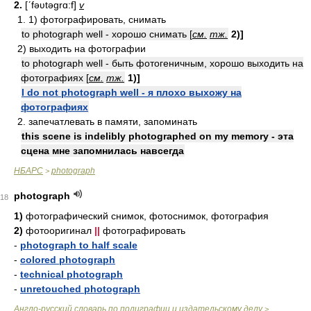
2.
[ʹfəʋtəgrɑ:f]
v
1. 1) фотографировать, снимать
to photograph well - хорошо снимать [
см.
тж.
2)]
2) выходить на фотографии
to photograph well - быть фотогеничным, хорошо выходить на
фотографиях [
см.
тж.
1)]
I do not photograph well - я плохо выхожу на
фотографиях
2. запечатлевать в памяти, запоминать
this scene is indelibly photographed on my memory - эта
сцена мне запомнилась навсегда
НБАРС
photograph
>
photograph
18
1)
фотографический снимок, фотоснимок, фотография
2)
фотооригинал
||
фотографировать
-
photograph to half scale
-
colored photograph
-
technical photograph
-
unretouched photograph
Англо-русский словарь по полиграфии и издательскому делу
>