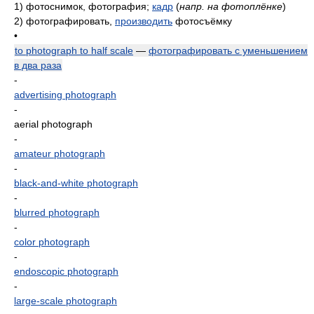
1)
фотоснимок, фотография;
кадр
(
напр. на фотоплёнке
)
2)
фотографировать,
производить
фотосъёмку
•
to photograph to half scale
—
фотографировать с уменьшением
в два раза
-
advertising photograph
-
aerial photograph
-
amateur photograph
-
black-and-white photograph
-
blurred photograph
-
color photograph
-
endoscopic photograph
-
large-scale photograph