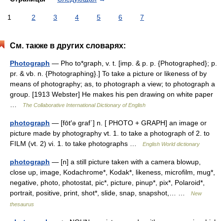
1
2
3
4
5
6
7
См. также в других словарях:
Photograph
— Pho to*graph, v. t. [imp. & p. p. {Photographed}; p.
pr. & vb. n. {Photographing}.] To take a picture or likeness of by
means of photography; as, to photograph a view; to photograph a
group. [1913 Webster] He makes his pen drawing on white paper
…
The Collaborative International Dictionary of English
photograph
— [fōt′ə graf΄] n. [ PHOTO + GRAPH] an image or
picture made by photography vt. 1. to take a photograph of 2. to
FILM (vt. 2) vi. 1. to take photographs …
English World dictionary
photograph
— [n] a still picture taken with a camera blowup,
close up, image, Kodachrome*, Kodak*, likeness, microfilm, mug*,
negative, photo, photostat, pic*, picture, pinup*, pix*, Polaroid*,
portrait, positive, print, shot*, slide, snap, snapshot,… …
New
thesaurus