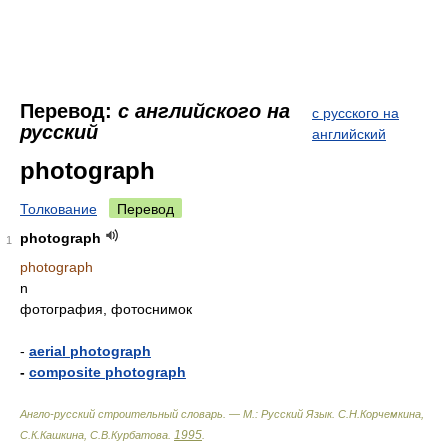
Перевод:
с английского на
с русского на
русский
английский
photograph
Толкование
Перевод
photograph
1
photograph
n
фотография, фотоснимок
-
aerial photograph
-
composite photograph
Англо-русский строительный словарь. — М.: Русский Язык
.
С.Н.Корчемкина,
1995
С.К.Кашкина, С.В.Курбатова
.
.