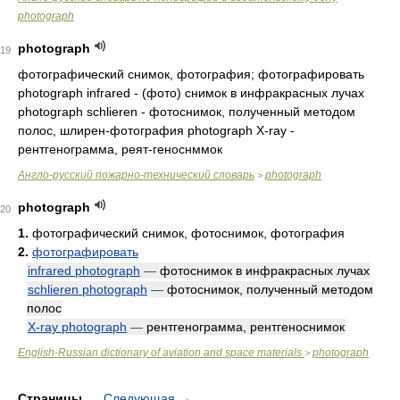
photograph
photograph
19
фотографический снимок, фотография; фотографировать
photograph infrared - (фото) снимок в инфракрасных лучах
photograph schlieren - фотоснимок, полученный методом
полос, шлирен-фотография photograph X-ray -
рентгенограмма, реят-геноснммок
Англо-русский пожарно-технический словарь
photograph
>
photograph
20
1.
фотографический снимок, фотоснимок, фотография
2.
фотографировать
infrared photograph
—
фотоснимок в инфракрасных лучах
schlieren photograph
—
фотоснимок, полученный методом
полос
X-ray photograph
—
рентгенограмма, рентгеноснимок
English-Russian dictionary of aviation and space materials
photograph
>
Страницы
Следующая
→