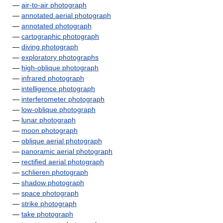
—
air-to-air photograph
—
annotated aerial photograph
—
annotated photograph
—
cartographic photograph
—
diving photograph
—
exploratory photographs
—
high-oblique photograph
—
infrared photograph
—
intelligence photograph
—
interferometer photograph
—
low-oblique photograph
—
lunar photograph
—
moon photograph
—
oblique aerial photograph
—
panoramic aerial photograph
—
rectified aerial photograph
—
schlieren photograph
—
shadow photograph
—
space photograph
—
strike photograph
—
take photograph