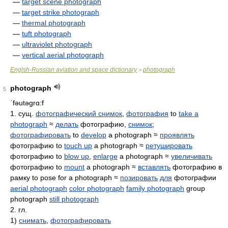
—
target scene photograph
—
target strike photograph
—
thermal photograph
—
tuft photograph
—
ultraviolet photograph
—
vertical aerial photograph
Englsh-Russian aviation and space dictionary
photograph
>
photograph
5
ˈfəutəɡrɑ:f
1. сущ.
фотографический снимок
,
фотография
to
take a
photograph
≈
делать
фотографию,
снимок
;
фотографировать
to
develop
a photograph ≈
проявлять
фотографию to
touch up
a photograph ≈
ретушировать
фотографию to
blow up
,
enlarge
a photograph ≈
увеличивать
фотографию to
mount
a photograph ≈
вставлять
фотографию в
рамку to pose for a photograph ≈
позировать
для
фотографии
aerial photograph
color photograph
family photograph
group
photograph
still photograph
2. гл.
1)
снимать
,
фотографировать