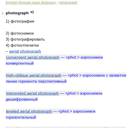
English-Russian base dictionary
photograph
>
photograph
9
1) фотография
2) фотоснимок
3) фотографировать
4) фотоотпечаток
–
aerial photograph
convergent aerial photograph
—
<phot.>
аэроснимок
конвергентный
high-oblique aerial photograph
—
<phot.>
аэроснимок с захватом
линии горизонта перспективный
interpreted aerial photograph
—
<phot.>
аэроснимок
дешифрованный
leveled aerial photograph
—
<phot.>
аэроснимок
горизонтальный