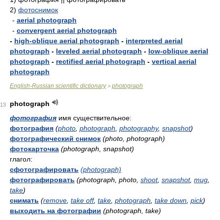
2)
фотоснимок
-
aerial photograph
-
convergent aerial photograph
-
high-oblique aerial photograph
-
interpreted aerial
photograph
-
leveled aerial photograph
-
low-oblique aerial
photograph
-
rectified aerial photograph
-
vertical aerial
photograph
English-Russian scientific dictionary
photograph
>
photograph
13
фотография
имя существительное:
фотография
(
photo
,
photograph
,
photography
,
snapshot
)
фотографический снимок
(photo, photograph)
фотокарточка
(photograph, snapshot)
глагол:
сфотографировать
(photograph)
фотографировать
(photograph, photo,
shoot
,
snapshot
,
mug
,
take
)
снимать
(
remove
,
take off
,
take
,
photograph
,
take down
,
pick
)
выходить на фотографии
(photograph, take)