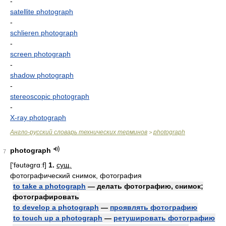
-
satellite photograph
-
schlieren photograph
-
screen photograph
-
shadow photograph
-
stereoscopic photograph
-
X-ray photograph
Англо-русский словарь технических терминов
photograph
>
photograph
7
['fəutəgrɑːf]
1.
сущ.
фотографический снимок, фотография
to take a photograph
— делать фотографию, снимок;
фотографировать
to develop a photograph
—
проявлять фотографию
to touch up a photograph
—
ретушировать фотографию