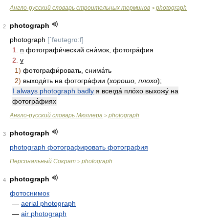
Англо-русский словарь строительных терминов
photograph
>
photograph
2
photograph
[ˊfəυtəgrɑ:f]
1.
n
фотографи́ческий сни́мок, фотогра́фия
2.
v
1)
фотографи́ровать, снима́ть
2)
выходи́ть на фотогра́фии (
хорошо, плохо
);
I always photograph badly
я всегда́ пло́хо выхожу́ на
фотогра́фиях
Англо-русский словарь Мюллера
photograph
>
photograph
3
photograph фотографировать фотография
Персональный Сократ
photograph
>
photograph
4
фотоснимок
—
aerial photograph
—
air photograph