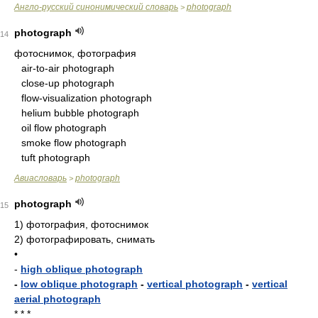
Англо-русский синонимический словарь
photograph
>
photograph
14
фотоснимок, фотография
air-to-air photograph
close-up photograph
flow-visualization photograph
helium bubble photograph
oil flow photograph
smoke flow photograph
tuft photograph
Авиасловарь
photograph
>
photograph
15
1)
фотография, фотоснимок
2)
фотографировать, снимать
•
-
high oblique photograph
-
low oblique photograph
-
vertical photograph
-
vertical
aerial photograph
* * *