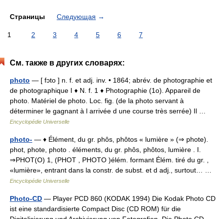
Страницы
Следующая
→
1
2
3
4
5
6
7
См. также в других словарях:
photo
— [ fɔto ] n. f. et adj. inv. • 1864; abrév. de photographie et
de photographique I ♦ N. f. 1 ♦ Photographie (1o). Appareil de
photo. Matériel de photo. Loc. fig. (de la photo servant à
déterminer le gagnant à l arrivée d une course très serrée) Il …
Encyclopédie Universelle
photo-
— ♦ Élément, du gr. phôs, phôtos « lumière » (⇒ phote).
phot, phote, photo . éléments, du gr. phôs, phôtos, lumière . I.
⇒PHOT(O) 1, (PHOT , PHOTO )élém. formant Élém. tiré du gr. ,
«lumière», entrant dans la constr. de subst. et d adj., surtout… …
Encyclopédie Universelle
Photo-CD
— Player PCD 860 (KODAK 1994) Die Kodak Photo CD
ist eine standardisierte Compact Disc (CD ROM) für die