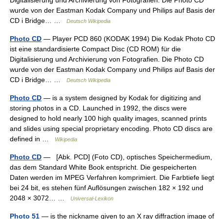
Digitalisierung und Archivierung von Fotografien. Die Photo CD
wurde von der Eastman Kodak Company und Philips auf Basis der
CD i Bridge… …
Deutsch Wikipedia
Photo CD
— Player PCD 860 (KODAK 1994) Die Kodak Photo CD
ist eine standardisierte Compact Disc (CD ROM) für die
Digitalisierung und Archivierung von Fotografien. Die Photo CD
wurde von der Eastman Kodak Company und Philips auf Basis der
CD i Bridge… …
Deutsch Wikipedia
Photo CD
— is a system designed by Kodak for digitizing and
storing photos in a CD. Launched in 1992, the discs were
designed to hold nearly 100 high quality images, scanned prints
and slides using special proprietary encoding. Photo CD discs are
defined in …
Wikipedia
Photo CD
— [Abk. PCD] (Foto CD), optisches Speichermedium,
das dem Standard White Book entspricht. Die gespeicherten
Daten werden im MPEG Verfahren komprimiert. Die Farbtiefe liegt
bei 24 bit, es stehen fünf Auflösungen zwischen 182 × 192 und
2048 × 3072… …
Universal-Lexikon
Photo 51
— is the nickname given to an X ray diffraction image of