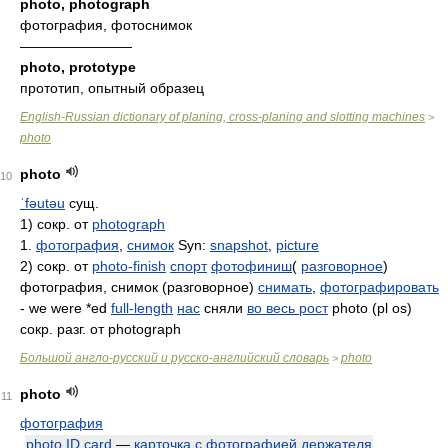
photo, photograph
фотография, фотоснимок
————————
photo, prototype
прототип, опытный образец
English-Russian dictionary of planing, cross-planing and slotting machines
>
photo
photo
10
ˈfəutəu
сущ.
1) сокр. от
photograph
1.
фотография
,
снимок
Syn:
snapshot
,
picture
2) сокр. от
photo-finish
спорт
фотофиниш
(
разговорное
)
фотография, снимок (разговорное)
снимать
,
фотографировать
- we were *ed
full-length
нас
сняли
во весь рост
photo (pl os)
сокр. разг. от photograph
Большой англо-русский и русско-английский словарь
photo
>
photo
11
фотография
photo ID card
—
карточка с фотографией держателя