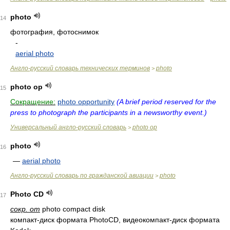
photo
14
фотография, фотоснимок
-
aerial photo
Англо-русский словарь технических терминов
photo
>
photo op
15
Сокращение:
photo opportunity
(A brief period reserved for the
press to photograph the participants in a newsworthy event.)
Универсальный англо-русский словарь
photo op
>
photo
16
—
aerial photo
Англо-русский словарь по гражданской авиации
photo
>
Photo CD
17
сокр. от
photo compact disk
компакт-диск формата PhotoCD, видеокомпакт-диск формата