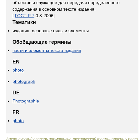
объектов и служащее для передачи определенного
содержания в основном тексте издания.
[
ГОСТ Р 7
.0.3-2006]
Тематики
издания, основные виды и элементы
Обобщающие термины
части и элементы текста издания
EN
photo
photograph
DE
Photographie
FR
photo
Англо-русский словарь нормативно-технической терминологии
photo
>