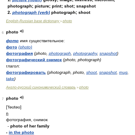
photograph; picture; print; shot; snapshot
2.
photograph (verb)
photograph; shoot
English-Russian base dictionary
photo
>
photo
6
фото
имя существительное:
фото
(photo)
фотография
(photo,
photograph
,
photography
,
snapshot
)
фотографический снимок
(photo, photograph)
глагол:
фотографировать
(photograph, photo,
shoot
,
snapshot
,
mug
,
take
)
Англо-русский синонимический словарь
photo
>
photo
7
['fəʊtəʊ]
n
фотография, снимок
-
photo of her family
-
in the photo