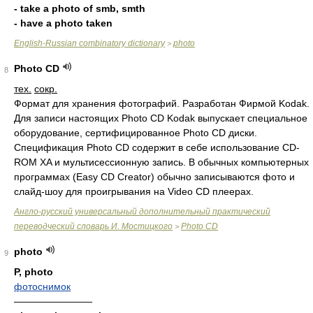
- take a photo of smb, smth
- have a photo taken
English-Russian combinatory dictionary
photo
>
Photo CD
8
тех.
сокр.
Формат для хранения фотографий. Разработан Фирмой Kodak.
Для записи настоящих Photo CD Kodak выпускает специальное
оборудование, сертифицированное Photo CD диски.
Спецификация Photo CD содержит в себе использование CD-
ROM XA и мультисессионную запись. В обычных компьютерных
программах (Easy CD Creator) обычно записываются фото и
слайд-шоу для проигрывания на Video CD плеерах.
Англо-русский универсальный дополнительный практический
переводческий словарь И. Мостицкого
Photo CD
>
photo
9
P, photo
фотоснимок
————————