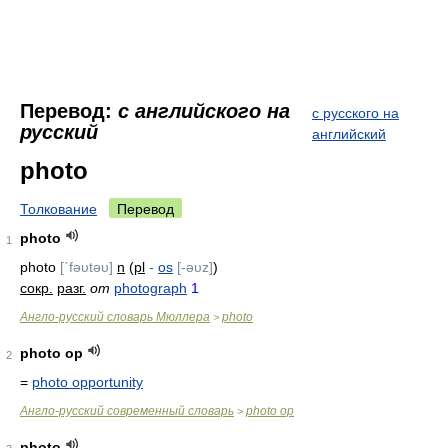
Перевод:
с английского на
с русского на
русский
английский
photo
Толкование
Перевод
photo
1
photo
[ˊfəυtəυ]
n
(
pl
-
os
[-əυz]
)
сокр.
разг.
от
photograph
1
Англо-русский словарь Мюллера
photo
>
photo op
2
=
photo opportunity
Англо-русский современный словарь
photo op
>
photo