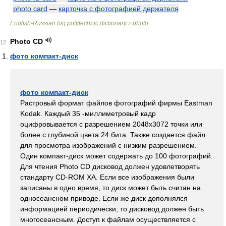
photo card
—
карточка с фотографией держателя
English-Russian big polytechnic dictionary
photo
>
Photo CD
12
фото компакт-диск
фото компакт-диск
Растровый формат файлов фотографий фирмы Eastman
Kodak. Каждый 35 -миллиметровый кадр
оцифровывается с разрешением 2048х3072 точки или
более с глубиной цвета 24 бита. Также создается файл
для просмотра изображений с низким разрешением.
Один компакт-диск может содержать до 100 фотографий.
Для чтения Photo CD дисковод должен удовлетворять
стандарту CD-ROM XA. Если все изображения были
записаны в одно время, то диск может быть считан на
односеансном приводе. Если же диск дополнялся
информацией периодически, то дисковод должен быть
многосеансным. Доступ к файлам осуществляется с