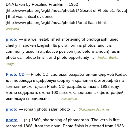
DNA taken by Rosalind Franklin in 1952
[http://www.pbs.org/wgbh/nova/photo51/ Secret of Photo 51. Nova]
] that was critical evidence
[http://www.pbs.org/wgbh/nova/photo51/anat flash.html… …
Wikipedia
photo
— is a well established shortening of photograph, used
chiefly in spoken English. Its plural form is photos, and it is
commonly used in attributive position (i.e. before a noun), as in
photo call, photo finish, and photo opportunity …
Modern English
usage
Photo CD
— Photo CD система, разработанная фирмой Kodak
для перевода в цифровую форму и хранения фотографий на
компакт диске. Диски Photo CD, разработанные в 1992 году,
могли содержать около 100 высококачественных фотографий,
используя специально… …
Википедия
photo
— roman photo safari photo …
Dictionnaire des rimes
photo
— (n.) 1860, shortening of photograph. The verb is first
recorded 1868, from the noun. Photo finish is attested from 1936.