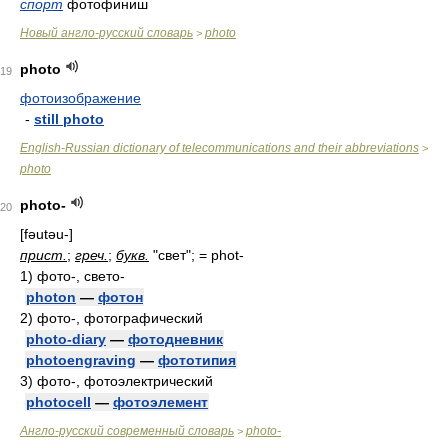
спорт
фотофиниш
Новый англо-русский словарь
photo
>
photo
19
фотоизображение
-
still photo
English-Russian dictionary of telecommunications and their abbreviations
>
photo
photo-
20
[fəutəu-]
прист.
;
греч.
;
букв.
"свет"; = phot-
1)
фото-, свето-
photon
—
фотон
2)
фото-, фотографический
photo-diary
—
фотодневник
photoengraving
—
фототипия
3)
фото-, фотоэлектрический
photocell
—
фотоэлемент
Англо-русский современный словарь
photo-
>