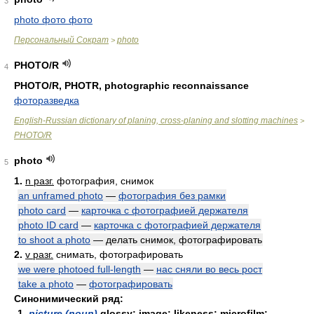
3
photo фото фото
Персональный Сократ
photo
>
PHOTO/R
4
PHOTO/R, PHOTR, photographic reconnaissance
фоторазведка
English-Russian dictionary of planing, cross-planing and slotting machines
>
PHOTO/R
photo
5
1.
n разг.
фотография, снимок
an unframed photo
—
фотография без рамки
photo card
—
карточка с фотографией держателя
photo ID card
—
карточка с фотографией держателя
to shoot a photo
— делать снимок, фотографировать
2.
v разг.
снимать, фотографировать
we were photoed full-length
—
нас сняли во весь рост
take a photo
—
фотографировать
Синонимический ряд:
1.
picture (noun)
glossy; image; likeness; microfilm;