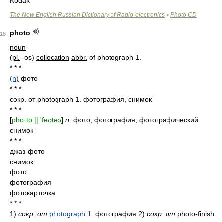
Kodak
The New English-Russian Dictionary of Radio-electronics
Photo CD
>
photo
18
noun
(
pl.
-os)
collocation
abbr.
of photograph 1.
* * *
(n)
фото
* * *
сокр. от photograph 1. фотография, снимок
* * *
[
pho·to || 'fəʊtəʊ
]
n.
фото, фотография, фотографический
снимок
* * *
джаз-фото
снимок
фото
фотография
фотокарточка
* * *
1)
сокр. от
photograph
1. фотография 2)
сокр. от
photo-finish