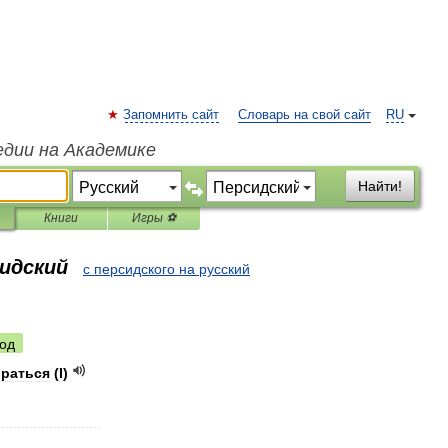
Запомнить сайт
Словарь на свой сайт
RU
едии на Академике
Найти!
Книги
Игры ⚽
сидский
с персидского на русский
од
браться
(
I
)
..........................