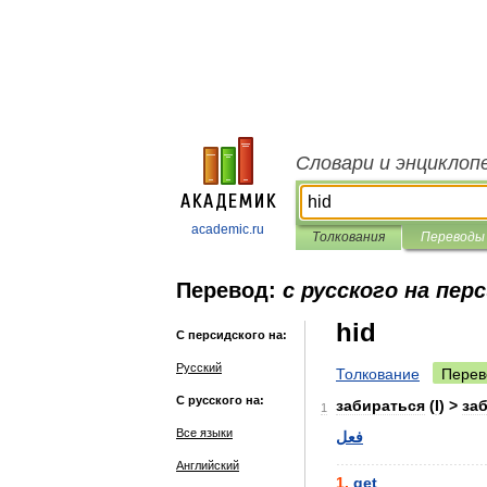
Словари и энциклоп
academic.ru
Толкования
Переводы
Перевод:
с русского на пер
hid
С персидского на:
Русский
Толкование
Перев
С русского на:
забираться
(
I
) >
за
1
Все языки
فعل
..................................
Английский
1
.
get