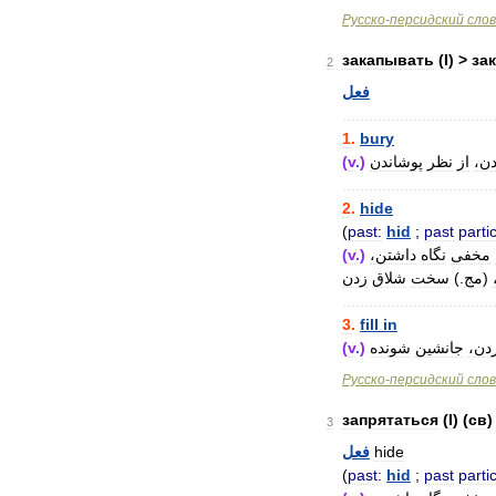
Русско
-
персидский
сло
закапывать
(
I
) >
за
2
فعل
..................................
1
.
bury
(
v
.)
پوشاندن
نظر
از
دن
..................................
2
.
hide
(
past:
hid
;
past
partic
(
v
.)
داشتن،
نگاه
مخفی
زدن
شلاق
سخت
.)
مج
(
..................................
3
.
fill
in
(
v
.)
شونده
جانشین
ردن
Русско
-
персидский
сло
запрятаться
(
I
) (
св
)
3
فعل
hide
(
past:
hid
;
past
partic