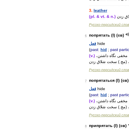
..................................
3
.
leather
(
pl
. &
vt
. &
n
.)
زدن
ق
Русско
-
персидский
сло
попрятать
(
I
) (
св
)
6
فعل
hide
(
past:
hid
;
past
partic
(
v
.)
داشتن،
نگاه
مخفی
زدن
شلاق
سخت
.)
مج
(
Русско
-
персидский
сло
попрятаться
(
I
) (
св
)
7
فعل
hide
(
past:
hid
;
past
partic
(
v
.)
داشتن،
نگاه
مخفی
زدن
شلاق
سخت
.)
مج
(
Русско
-
персидский
сло
припрятать
(
I
) (
св
)
8