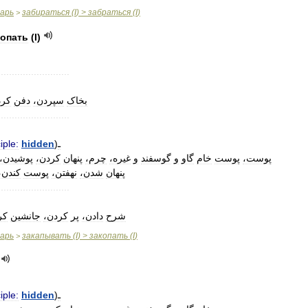
варь
забираться
(
I
) >
забраться
(
I
)
>
копать
(
I
)
..........................
بخاک
سپردن،
دفن
کر،
..........................
iple:
hidden
)
ـ
پوست،
پوست
خام
گاو
و
گوسفند
و
غیره،
چرم،
پنهان
کردن،
پوشیدن،
پنهان
شدن،
نهفتن،
پوست
کندن،
..........................
شرح
دادن،
پر
کردن،
جانشین
ک،
варь
закапывать
(
I
) >
закопать
(
I
)
>
iple:
hidden
)
ـ