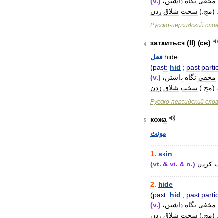
(
v
.)
داشتن،
نگاه
مخفی
زدن
شلاق
سخت
.)
مج
(
Русско
-
персидский
сло
затаиться
(
II
) (
св
)
4
فعل
hide
(
past:
hid
;
past
partic
(
v
.)
داشتن،
نگاه
مخفی
زدن
شلاق
سخت
.)
مج
(
Русско
-
персидский
сло
кожа
5
مونث
..................................
1
.
skin
(
vt
. &
vi
. &
n
.)
کردن
..................................
2
.
hide
(
past:
hid
;
past
partic
(
v
.)
داشتن،
نگاه
مخفی
زدن
شلاق
سخت
.)
مج
(