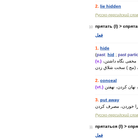
2
.
lie
hidden
Русско
-
персидский
сло
прятать
(
I
) >
спрята
10
فعل
..................................
1
.
hide
(
past:
hid
;
past
partic
(
v
.)
داشتن،
نگاه
مخفی
زدن
شلاق
سخت
.)
مج
(
..................................
2
.
conceal
(
vt
.)
نهفتن
کردن،
نهان
..................................
3
.
put
away
ا
خوردن،
مصرف
کردن
Русско
-
персидский
сло
прятаться
(
I
) >
спря
11
فعل