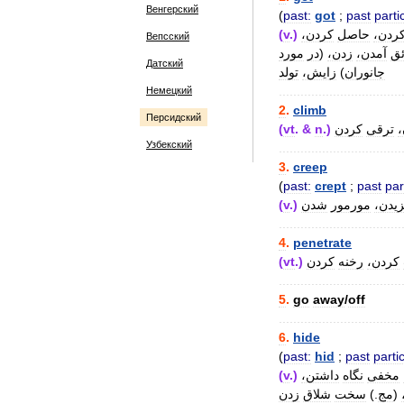
Венгерский
(
past:
got
;
past
parti
(
v
.)
کردن،
حاصل
کردن
Вепсский
مورد
در
(
زدن،
آمدن،
ئق
Датский
تولد
زایش،
)
جانوران
..................................
Немецкий
2
.
climb
Персидский
(
vt
. &
n
.)
کردن
ترقی
Узбекский
..................................
3
.
creep
(
past:
crept
;
past
par
(
v
.)
شدن
مورمور
زیدن
..................................
4
.
penetrate
(
vt
.)
کردن
رخنه
کردن،
..................................
5
.
go
away
/
off
..................................
6
.
hide
(
past:
hid
;
past
partic
(
v
.)
داشتن،
نگاه
مخفی
زدن
شلاق
سخت
.)
مج
(