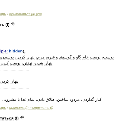
варь
притаиться
(
II
) (
св
)
>
ть
(
I
)
..........................
iple:
hidden
)
ـ
پوست،
پوست
خام
گاو
و
گوسفند
و
غیره،
چرم،
پنهان
کردن،
پوشیدن،
پنهان
شدن،
نهفتن،
پوست
کندن،
..........................
پنهان
کردن،
..........................
کنار
گذاردن،
مردود
ساختن،
طلاق
دادن،
تمام
غذا
یا
مشروبی
ر
варь
прятать
(
I
) >
спрятать
(
I
)
>
таться
(
I
)