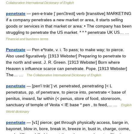
Collaborative International Dictionary of English
penetrate
— pen‧e‧trate [ˈpentreɪt] verb [transitive] MARKETING
if a company penetrates a new market or area, it starts selling
goods or services in that market or area: • The company has been
struggling to penetrate the US market. * * * penetrate UK US… …
Financial and business terms
Penetrate
— Pen e*trate, v. i. To pass; to make way; to pierce.
Also used figuratively. [1913 Webster] Preparing to penetrate to
the north and west. J. R. Green. [1913 Webster] Born where
Heaven s influence scarce can penetrate. Pope. [1913 Webster]
The… …
The Collaborative International Dictionary of English
penetrate
— [pen′i trāt΄] vt. penetrated, penetrating [< L
penetratus, pp. of penetrare, to pierce into, penetrate < base of
penitus, inward, far within (< penus, store of food, storeroom,
sanctuary of temple of Vesta < IE base * pen , to feed,… …
English
World dictionary
penetrate
— [v1] pierce; get through physically access, barge in,
bayonet, blow in, bore, break in, breeze in, bust in, charge, come,