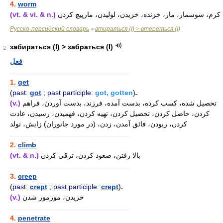
4.
worm
(vt. & vi. & n.)
کرم، سوسمار، مار، خزنده، خزیدن، لولیدن، مارپیچ کردن
Русско-персидский словарь
втираться (I) > втереться (I)
>
забираться (I) > забраться (I)
2
فعل
............................................................
1.
get
(
past:
got
;
past participle:
got, gotten
)ـ
(v.)
تحصیل شده، کسب کرده، بدست آمده، فرزند، بدست آوردن، فراهم
کردن، حاصل کردن، تحصیل کردن، تهیه کردن، فهمیدن، رسیدن، عادت
کردن، ربودن، فائق آمدن، زدن، (در مورد جانوران) زایش، تولد
............................................................
2.
climb
(vt. & n.)
بالا رفتن، صعود کردن، ترقی کردن
............................................................
3.
creep
(
past:
crept
;
past participle:
crept
)ـ
(v.)
خزیدن، مورمور شدن
............................................................
4.
penetrate