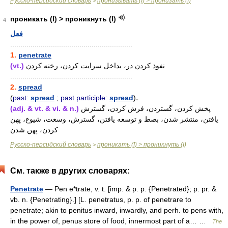
Русско-персидский словарь
пронизывать (I) > пронизать (I)
>
проникать (I) > проникнуть (I)
4
فعل
............................................................
1.
penetrate
(vt.)
نفوذ کردن در، بداخل سرایت کردن، رخنه کردن
............................................................
2.
spread
(
past:
spread
;
past participle:
spread
)ـ
(adj. & vt. & vi. & n.)
پخش کردن، گستردن، فرش کردن، گسترش
یافتن، منتشر شدن، بصط و توسعه یافتن، گسترش، وسعت، شیوع، پهن
کردن، پهن شدن
Русско-персидский словарь
проникать (I) > проникнуть (I)
>
См. также в других словарях:
Penetrate
— Pen e*trate, v. t. [imp. & p. p. {Penetrated}; p. pr. &
vb. n. {Penetrating}.] [L. penetratus, p. p. of penetrare to
penetrate; akin to penitus inward, inwardly, and perh. to pens with,
in the power of, penus store of food, innermost part of a… …
The