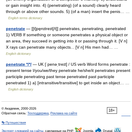
or gain insight into. 4) (penetrating) (of a sound) clearly heard
through or above other sounds. 5) (of a man) insert the penis… …
English terms dictionary
penetrate
— [[t]pe̱nɪtreɪt[/t]] penetrates, penetrating, penetrated
1) VERB If something or someone penetrates a physical object or
an area, they succeed in getting into it or passing through it. [V n]
X rays can penetrate many objects... [V n] His men had… …
English dictionary
penetrate */*/
— UK [ˈpenəˌtreɪt] / US verb Word forms penetrate :
present tense I/you/we/they penetrate he/she/it penetrates present
participle penetrating past tense penetrated past participle
penetrated 1) a) [intransitive/transitive] to get inside an object… …
English dictionary
© Академик, 2000-2026
18+
Обратная связь:
Техподдержка
,
Реклама на сайте
👣 Путешествия
Экспорт словарей на сайты
, сделанные на PHP,
Joomla,
Drupal,