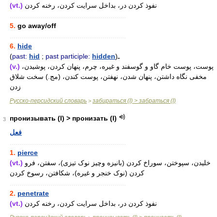
(vt.)
نفوذ کردن در، بداخل سرایت کردن، رخنه کردن
............................................................
5.
go away/off
............................................................
6.
hide
(
past:
hid
;
past participle:
hidden
)ـ
(v.)
پوست، پوست خام گاو و گوسفند و غیره، چرم، پنهان کردن، پوشیدن،
مخفی نگاه داشتن، پنهان شدن، نهفتن، پوست کندن، (مج.) سخت شلاق
زدن
Русско-персидский словарь
забираться (I) > забраться (I)
>
пронизывать (I) > пронизать (I)
3
فعل
............................................................
1.
pierce
(vt.)
خلیدن، سپوختن، سوراخ کردن (بانیزه وچیز نوک تیزی)، سفتن، فرو
کردن (نوک خنجر و غیره)، شکافتن، رسوخ کردن
............................................................
2.
penetrate
(vt.)
نفوذ کردن در، بداخل سرایت کردن، رخنه کردن