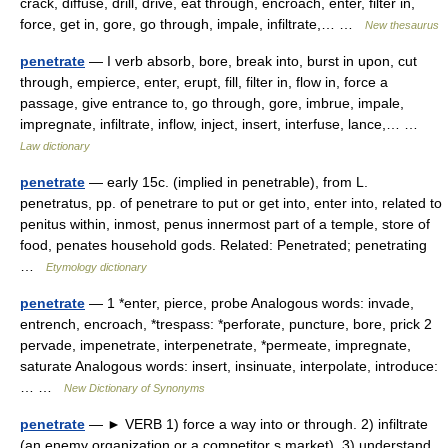
crack, diffuse, drill, drive, eat through, encroach, enter, filter in,
force, get in, gore, go through, impale, infiltrate,… …
New thesaurus
penetrate
— I verb absorb, bore, break into, burst in upon, cut
through, empierce, enter, erupt, fill, filter in, flow in, force a
passage, give entrance to, go through, gore, imbrue, impale,
impregnate, infiltrate, inflow, inject, insert, interfuse, lance,… …
Law dictionary
penetrate
— early 15c. (implied in penetrable), from L.
penetratus, pp. of penetrare to put or get into, enter into, related to
penitus within, inmost, penus innermost part of a temple, store of
food, penates household gods. Related: Penetrated; penetrating
…
Etymology dictionary
penetrate
— 1 *enter, pierce, probe Analogous words: invade,
entrench, encroach, *trespass: *perforate, puncture, bore, prick 2
pervade, impenetrate, interpenetrate, *permeate, impregnate,
saturate Analogous words: insert, insinuate, interpolate, introduce:
… …
New Dictionary of Synonyms
penetrate
— ► VERB 1) force a way into or through. 2) infiltrate
(an enemy organization or a competitor s market). 3) understand