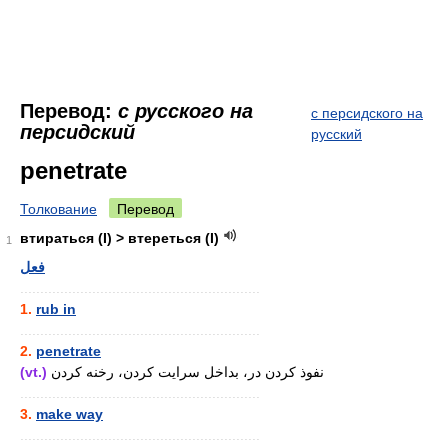
Перевод:
с русского на
с персидского на
персидский
русский
penetrate
Толкование
Перевод
втираться (I) > втереться (I)
1
فعل
............................................................
1.
rub in
............................................................
2.
penetrate
(vt.)
نفوذ کردن در، بداخل سرایت کردن، رخنه کردن
............................................................
3.
make way
............................................................