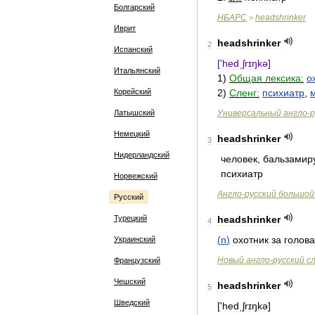
Болгарский
НБАРС
headshrinker
>
Иврит
headshrinker
2
Испанский
['
hedˌʃrɪŋkə
]
Итальянский
1
)
Общая
лексика:
о
Корейский
2
)
Сленг:
психиатр
,
Латышский
Универсальный
англо
-
р
Немецкий
headshrinker
3
Нидерландский
человек
,
бальзами
психиатр
Норвежский
Англо
-
русский
большой
Русский
Турецкий
headshrinker
4
(
n
)
охотник
за
голов
Украинский
Новый
англо
-
русский
с
Французский
Чешский
headshrinker
5
Шведский
['
hedˌʃrɪŋkə
]