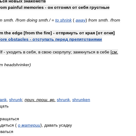
ься
новых
знакомств
rom
painful
memories
-
он
отгонял
от
себя
грустные
om
smth
. /
from
doing
smth
./
=
to
shrink
(
away
)
from
smth
. /
from
om
the
edge
[
from
the
fire
] -
отпрянуть
от
края
[
от
огня
]
fore
obstacles
-
отступать
перед
препятствиями
lf
-
уходить
в
себя
,
в
свою
скорлупу
;
замкнуться
в
себе
[
см
.
т
headshrinker
)
rank
,
shrunk
;
прич
.
прош
.
вр
.
shrunk
,
shrunken
щать
кращаться
адиться
(
о
материи
)
,
давать
усадку
ваться