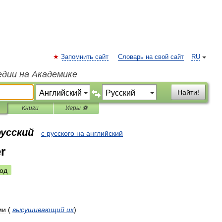
Запомнить сайт
Словарь на свой сайт
RU
едии на Академике
Найти!
Книги
Игры ⚽
русский
с русского на английский
r
од
ми
(
высушивающий
их
)