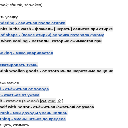
runk
;
shrunk
,
shrunken
)
ать
усадку
ndering
-
садиться
после
стирки
inks
in
the
wash
-
фланель
[
шерсть
]
садится
при
стирке
of
shape
- (
после
стирки
)
сорочка
потеряла
форму
when
cooling
-
металлы
,
которые
сжимаются
при
ooking
-
мясо
уваривается
екатировать
ткань
hrink
woollen
goods
-
от
этого
мыла
шерстяные
вещи
не
ёживаться
d
-
съёжиться
от
холода
r
-
сжаться
от
ужаса
lf
-
сжаться
(
в
комок
) [
см
.
тж
.
♢
]
self
with
horror
-
съёжиться
/
сжаться
/
от
ужаса
runk
-
мои
доходы
уменьшились
thing
-
уменьшиться
до
предела
ащать
,
сжимать