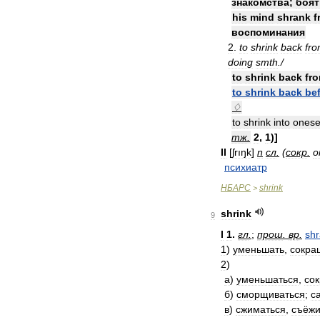
знакомства
;
боят
his
mind
shrank
f
воспоминания
2
.
to
shrink
back
fr
doing
smth
./
to
shrink
back
fr
to
shrink
back
be
♢
to
shrink
into
onese
тж
.
2
,
1
)]
II
[
ʃrıŋk
]
n
сл
.
(
сокр
.
о
психиатр
НБАРС
shrink
>
shrink
9
I
1
.
гл
.
;
прош
.
вр
.
sh
1
)
уменьшать
,
сокра
2
)
а
)
уменьшаться
,
со
б
)
сморщиваться
;
с
в
)
сжиматься
,
съёжи