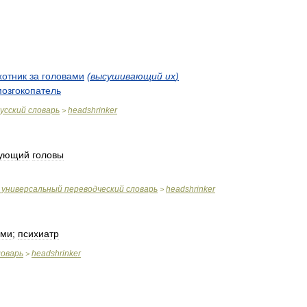
хотник
за
головами
(
высушивающий
их
)
мозгокопатель
усский
словарь
headshrinker
>
рующий
головы
универсальный
переводческий
словарь
headshrinker
>
ами
;
психиатр
ловарь
headshrinker
>