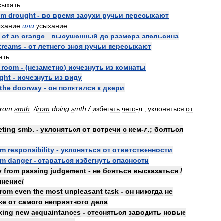
сыхать
om
drought
-
во
время
засухи
ручьи
пересыхают
ыхание
или
усыхание
of
an
orange
-
высушенный
до
размера
апельсина
treams
-
от
летнего
зноя
ручьи
пересыхают
ать
room
- (
незаметно
)
исчезнуть
из
комнаты
ight
-
исчезнуть
из
виду
the
doorway
-
он
попятился
к
двери
from
smth
. /
from
doing
smth
./
избегать
чего
-
л
.;
уклоняться
от
eting
smb
. -
уклоняться
от
встречи
с
кем
-
л
.;
бояться
om
responsibility
-
уклоняться
от
ответственности
om
danger
-
стараться
избегнуть
опасности
y
from
passing
judgement
-
не
бояться
высказаться
/
мнение
/
from
even
the
most
unpleasant
task
-
он
никогда
не
же
от
самого
неприятного
дела
king
new
acquaintances
-
стесняться
заводить
новые