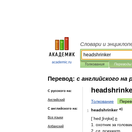
Словари и энциклоп
academic.ru
Толкования
Переводы
Перевод:
с английского на 
headshrinke
С русского на:
Английский
Толкование
Перев
С английского на:
headshrinker
1
Все языки
[
ʹhed͵ʃrıŋkə
]
n
1
.
охотник
за
голова
Албанский
2
.
сл
.
психиатр