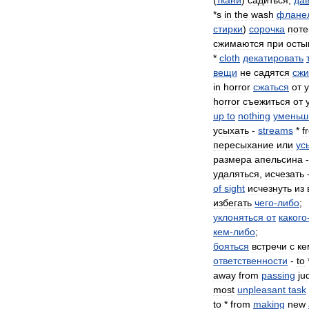
(
ткани
)
садиться
,
дав
*
s
in
the
wash
флане
стирки
)
сорочка
поте
сжимаются
при
осты
*
cloth
декатировать
вещи
не
садятся
сжи
in
horror
сжаться
от
horror
съежиться
от
up
to
nothing
уменьш
усыхать
-
streams
*
f
пересыхание
или
ус
размера
апельсина
удаляться
,
исчезать
of
sight
исчезнуть
из
избегать
чего
-
либо
;
уклоняться
от
какого
кем
-
либо
;
бояться
встречи
с
ке
ответственности
-
to
away
from
passing
ju
most
unpleasant
task
to
*
from
making
new