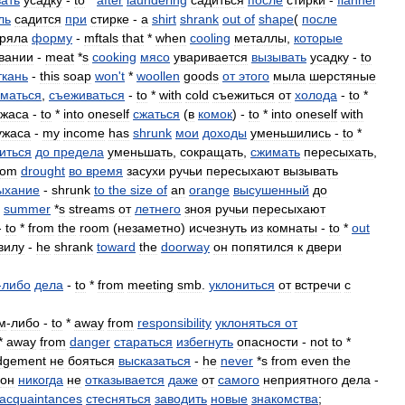
ать
усадку
-
to
*
after
laundering
садиться
после
стирки
-
flannel
ль
садится
при
стирке
-
a
shirt
shrank
out
of
shape
(
после
ряла
форму
-
mftals
that
*
when
cooling
металлы
,
которые
вании
-
meat
*
s
cooking
мясо
уваривается
вызывать
усадку
-
to
ткань
-
this
soap
won
'
t
*
woollen
goods
от
этого
мыла
шерстяные
маться
,
съеживаться
-
to
*
with
cold
съежиться
от
холода
-
to
*
ужаса
-
to
*
into
oneself
сжаться
(
в
комок
) -
to
*
into
oneself
with
ужаса
-
my
income
has
shrunk
мои
доходы
уменьшились
-
to
*
иться
до
предела
уменьшать
,
сокращать
,
сжимать
пересыхать
,
rom
drought
во
время
засухи
ручьи
пересыхают
вызывать
ыхание
-
shrunk
to
the
size
of
an
orange
высушенный
до
-
summer
*
s
streams
от
летнего
зноя
ручьи
пересыхают
-
to
*
from
the
room
(
незаметно
)
исчезнуть
из
комнаты
-
to
*
out
вилу
-
he
shrank
toward
the
doorway
он
попятился
к
двери
-
либо
дела
-
to
*
from
meeting
smb
.
уклониться
от
встречи
с
м
-
либо
-
to
*
away
from
responsibility
уклоняться
от
*
away
from
danger
стараться
избегнуть
опасности
-
not
to
*
dgement
не
бояться
высказаться
-
he
never
*
s
from
even
the
он
никогда
не
отказывается
даже
от
самого
неприятного
дела
-
acquaintances
стесняться
заводить
новые
знакомства
;