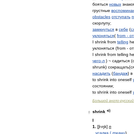
бояться
новых
знако
грустные
воспомина
obstacles
отступать
п
скорлупу
;
замкнуться
в
себе
(
с
уклоняться
(
from
-
от
I
shrink
from
telling
he
уклоняться
(
from
-
от
I
shrink
from
telling
he
чего
-
л
.) ~
садиться
(
shrunk
)
сокращать
(
с
насадить
(
бандаж
)
в
to
shrink
into
oneself
состоянии
;
to
shrink
into
oneself
Большой
англо
-
русский
shrink
8
I
1
.
[
ʃrıŋk
]
n
усадка
(
ткани
)