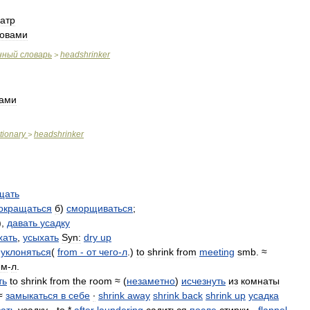
атр
ловами
нный
словарь
headshrinker
>
вами
tionary
headshrinker
>
щать
окращаться
б
)
сморщиваться
;
),
давать
усадку
хать
,
усыхать
Syn:
dry
up
,
уклоняться
(
from
-
от
чего
-
л
.)
to
shrink
from
meeting
smb
. ≈
ем
-
л
.
ть
to
shrink
from
the
room
≈ (
незаметно
)
исчезнуть
из
комнаты
≈
замыкаться
в
себе
∙
shrink
away
shrink
back
shrink
up
усадка