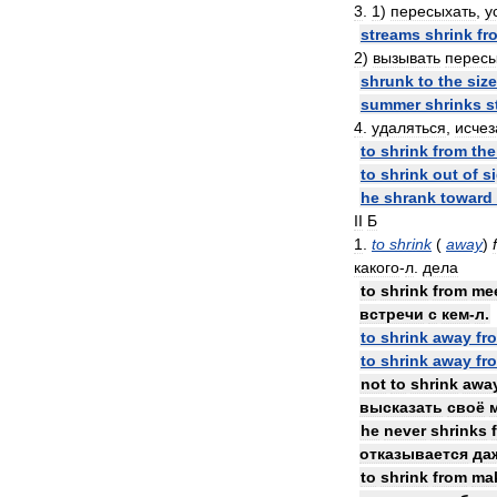
3
.
1
)
пересыхать
,
у
streams
shrink
fr
2
)
вызывать
перес
shrunk
to
the
size
summer
shrinks
s
4
.
удаляться
,
исчез
to
shrink
from
the
to
shrink
out
of
s
he
shrank
toward
II
Б
1
.
to
shrink
(
away
)
какого
-
л
.
дела
to
shrink
from
me
встречи
с
кем
-
л
.
to
shrink
away
fr
to
shrink
away
fr
not
to
shrink
awa
высказать
своё
he
never
shrinks
отказывается
да
to
shrink
from
ma