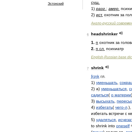
сущ
.
Эстонский
1
)
разг
.
;
амер
.
психи
2
)
ист
.
охотник
за
го
Англо
-
русский
совреме
headshrinker
6
1
.
n
охотник
за
голо
2
.
n
сл
.
психиатр
English
-
Russian
base
dic
shrink
7
ʃrɪŋk
гл
.
1
)
уменьшать
,
сокра
2
)
а
)
уменьшаться
,
с
садиться
(
о
материи
3
)
высыхать
,
пересы
4
)
избегать
(
чего
-
л
.)
избегать
встречи
с
к
5
)
удаляться
,
исчеза
to
shrink
into
oneself