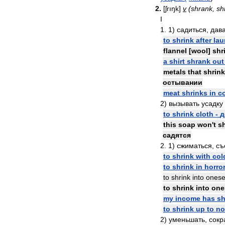
2
.
[
ʃrıŋk
]
v
(
shrank
,
sh
I
1
.
1
)
садиться
,
дав
to
shrink
after
lau
flannel
[
wool
]
shr
a
shirt
shrank
out
metals
that
shrink
остывании
meat
shrinks
in
c
2
)
вызывать
усадку
to
shrink
cloth
-
д
this
soap
won
'
t
s
садятся
2
.
1
)
сжиматься
,
съ
to
shrink
with
col
to
shrink
in
horro
to
shrink
into
onese
to
shrink
into
one
my
income
has
sh
to
shrink
up
to
no
2
)
уменьшать
,
сокр