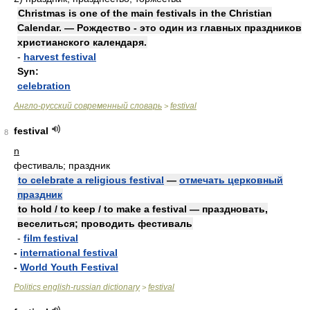
Christmas is one of the main festivals in the Christian
Calendar. — Рождество - это один из главных праздников
христианского календаря.
-
harvest festival
Syn:
celebration
Англо-русский современный словарь
festival
>
festival
8
n
фестиваль; праздник
to celebrate a religious festival
—
отмечать церковный
праздник
to hold / to keep / to make a festival — праздновать,
веселиться; проводить фестиваль
-
film festival
-
international festival
-
World Youth Festival
Politics english-russian dictionary
festival
>