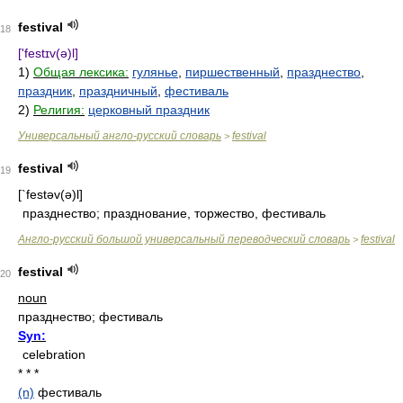
festival
18
['festɪv(ə)l]
1)
Общая лексика:
гулянье
,
пиршественный
,
празднество
,
праздник
,
праздничный
,
фестиваль
2)
Религия:
церковный праздник
Универсальный англо-русский словарь
festival
>
festival
19
[`festəv(ə)l]
празднество; празднование, торжество, фестиваль
Англо-русский большой универсальный переводческий словарь
festival
>
festival
20
noun
празднество; фестиваль
Syn:
celebration
* * *
(n)
фестиваль