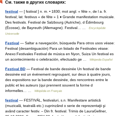
См. также в других словарях:
festival
— [ fɛstival ] n. m. • 1830; mot angl. « fête », de l a. fr.
festival; lat. festivus « de fête » 1 ♦ Grande manifestation musicale.
Des festivals. Festival de Salzbourg (Autriche), d Édimbourg
(Écosse), de Bayreuth (Allemagne). Festival… …
Encyclopédie
Universelle
Festival
— Saltar a navegación, búsqueda Para otros usos véase:
Festival (desambiguación) Para un listado de Festivales véase:
Anexo:Festivales Festival de música en Nyon, Suiza Un festival es
un acontecimiento o celebración, efectuado ge …
Wikipedia Español
Festival BD
— Festival de bande dessinée Un festival de bande
dessinée est un événement regroupant, sur deux à quatre jours,
des expositions sur la bande dessinée, des rencontres entre le
public et les auteurs (qui prennent souvent la forme d
informelles… …
Wikipédia en Français
festival
— FESTIVÁL, festivaluri, s.n. Manifestare artistică
(muzicală, teatrală etc.) cuprinzând o serie de reprezentaţii şi
având caracter festiv. – Din fr. festival. Trimis de LauraGellner,