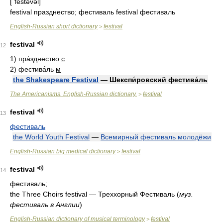
[ˈfestəvəl]
festival празднество; фестиваль festival фестиваль
English-Russian short dictionary
festival
>
festival
12
1)
пра́зднество
с
2)
фестива́ль
м
the Shakespeare Festival
— Шекспи́ровский фестива́ль
The Americanisms. English-Russian dictionary.
festival
>
festival
13
фестиваль
the World Youth Festival
—
Всемирный фестиваль молодёжи
English-Russian big medical dictionary
festival
>
festival
14
фестиваль;
the Three Choirs festival — Треххорный Фестиваль (
муз.
фестиваль в Англии
)
English-Russian dictionary of musical terminology
festival
>