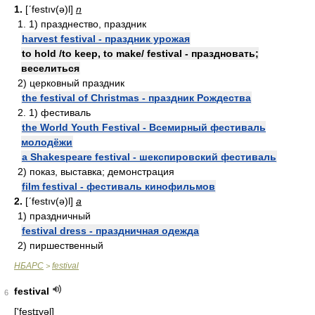
1.
[ʹfestıv(ə)l]
n
1. 1) празднество, праздник
harvest festival - праздник урожая
to hold /to keep, to make/ festival - праздновать;
веселиться
2) церковный праздник
the festival of Christmas - праздник Рождества
2. 1) фестиваль
the World Youth Festival - Всемирный фестиваль
молодёжи
a Shakespeare festival - шекспировский фестиваль
2) показ, выставка; демонстрация
film festival - фестиваль кинофильмов
2.
[ʹfestıv(ə)l]
a
1) праздничный
festival dress - праздничная одежда
2) пиршественный
НБАРС
festival
>
festival
6
['festɪvəl]