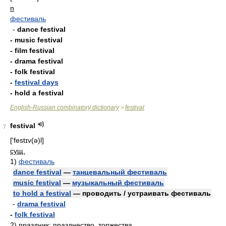
n
фестиваль
-
dance festival
- music festival
- film festival
- drama festival
- folk festival
-
festival days
- hold a festival
English-Russian combinatory dictionary
festival
>
festival
7
['festɪv(ə)l]
сущ.
1)
фестиваль
dance festival
—
танцевальный фестиваль
music festival
—
музыкальный фестиваль
to hold a festival
— проводить / устраивать фестиваль
-
drama festival
-
folk festival
2)
праздник; празднество, торжества