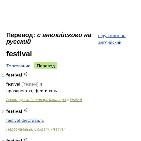
Перевод:
с английского на
с русского на
русский
английский
festival
Толкование
Перевод
festival
1
festival
[ˊfestəvl]
n
пра́зднество; фестива́ль
Англо-русский словарь Мюллера
festival
>
festival
2
festival фестиваль
Персональный Сократ
festival
>
festival