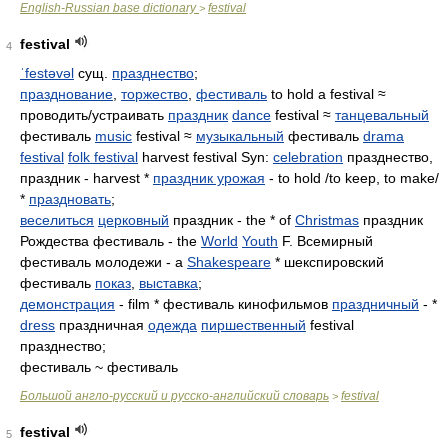
English-Russian base dictionary
festival
>
festival
4
ˈfestəvəl
сущ.
празднество
;
празднование
,
торжество
,
фестиваль
to hold a festival ≈
проводить/устраивать
праздник
dance
festival ≈
танцевальный
фестиваль
music
festival ≈
музыкальный
фестиваль
drama
festival
folk festival
harvest festival Syn:
celebration
празднество,
праздник - harvest *
праздник урожая
- to hold /to keep, to make/
*
праздновать
;
веселиться
церковный
праздник - the * of
Christmas
праздник
Рождества фестиваль - the
World
Youth
F. Всемирный
фестиваль молодежи - a
Shakespeare
* шекспировский
фестиваль
показ
,
выставка
;
демонстрация
- film * фестиваль кинофильмов
праздничный
- *
dress
праздничная
одежда
пиршественный
festival
празднество;
фестиваль ~ фестиваль
Большой англо-русский и русско-английский словарь
festival
>
festival
5