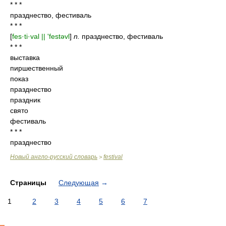
* * *
празднество, фестиваль
* * *
[
fes·ti·val || 'festəvl
]
n.
празднество, фестиваль
* * *
выставка
пиршественный
показ
празднество
праздник
свято
фестиваль
* * *
празднество
Новый англо-русский словарь
festival
>
Страницы
Следующая
→
1
2
3
4
5
6
7