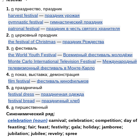
3
1.
n
празднество, праздник
harvest festival
—
праздник урожая
gymnastic festival
—
гимнастический праздник
patronal festival
—
праздник в честь святого хранителя
2.
n
церковный праздник
the festival of Christmas
—
праздник Рождества
3.
n
фестиваль
the World Youth Festival
—
Всемирный фестиваль молодёжи
Monte Carlo International Television Festival
—
Международный
телевизионный фестиваль в Монте-Карло
4.
n
показ, выставка; демонстрация
film festival
—
фестиваль кинофильмов
5.
a
праздничный
festival dress
—
праздничная одежда
festival bread
—
праздничный хлеб
6.
a
пиршественный
Синонимический ряд:
celebration (noun)
carnival; celebration; competition; day of
feasting; fair; feast; festivity; gala; holiday; jamboree;
jubilation; jubilee; revelry; spree