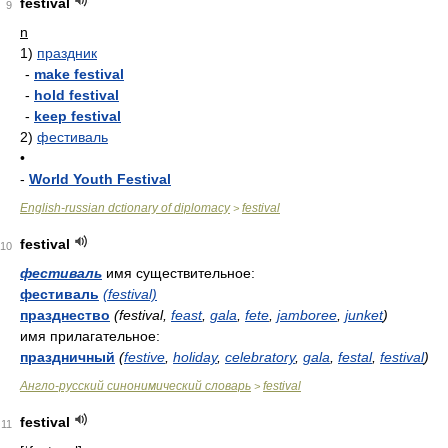
festival
9
n
1)
праздник
-
make festival
-
hold festival
-
keep festival
2)
фестиваль
•
-
World Youth Festival
English-russian dctionary of diplomacy
festival
>
festival
10
фестиваль
имя существительное:
фестиваль
(festival)
празднество
(festival,
feast
,
gala
,
fete
,
jamboree
,
junket
)
имя прилагательное:
праздничный
(
festive
,
holiday
,
celebratory
,
gala
,
festal
,
festival
)
Англо-русский синонимический словарь
festival
>
festival
11