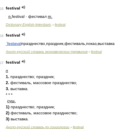
festival
15
n.
festival · фестивал
m.
Dictionary English-Interslavic
festival
>
festival
16
ˈfestəvəl
празднество,праздник,фестиваль,показ,выставка
Англо-русский словарь экономических терминов
festival
>
festival
17
n
1.
празднество; праздник;
2.
фестиваль, массовое празднество;
3.
выставка.
* * *
сущ.
1)
празднество; праздник;
2)
фестиваль, массовое празднество;
3)
выставка.
Англо-русский словарь по социологии
festival
>