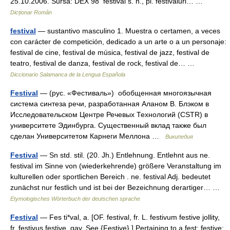
25.10.2006. Sursa: DEX 98 festivál s. n., pl. festiváluri… …
Dicționar Român
festival
— sustantivo masculino 1. Muestra o certamen, a veces
con carácter de competición, dedicado a un arte o a un personaje:
festival de cine, festival de música, festival de jazz, festival de
teatro, festival de danza, festival de rock, festival de… …
Diccionario Salamanca de la Lengua Española
Festival
— (рус. «Фестиваль») обобщенная многоязычная
система синтеза речи, разработанная Аланом В. Блэком в
Исследовательском Центре Речевых Технологий (CSTR) в
университете Эдинбурга. Существенный вклад также был
сделан Университетом Карнеги Меллона …
Википедия
Festival
— Sn std. stil. (20. Jh.) Entlehnung. Entlehnt aus ne.
festival im Sinne von (wiederkehrende) größere Veranstaltung im
kulturellen oder sportlichen Bereich . ne. festival Adj. bedeutet
zunächst nur festlich und ist bei der Bezeichnung derartiger… …
Etymologisches Wörterbuch der deutschen sprache
Festival
— Fes ti*val, a. [OF. festival, fr. L. festivum festive jollity,
fr. festivus festive, gay. See {Festive}.] Pertaining to a fest; festive;