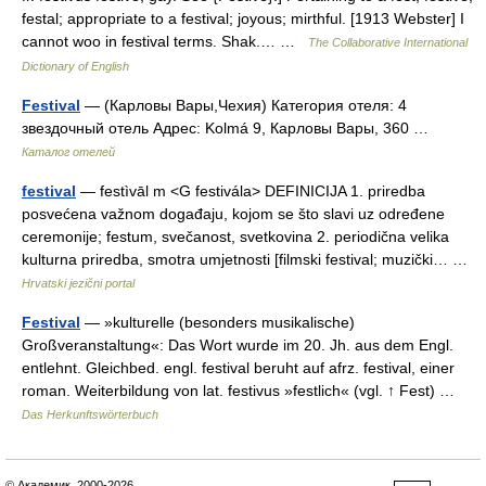
festal; appropriate to a festival; joyous; mirthful. [1913 Webster] I
cannot woo in festival terms. Shak.… …
The Collaborative International
Dictionary of English
Festival
— (Карловы Вары,Чехия) Категория отеля: 4
звездочный отель Адрес: Kolmá 9, Карловы Вары, 360 …
Каталог отелей
festival
— festìvāl m <G festivála> DEFINICIJA 1. priredba
posvećena važnom događaju, kojom se što slavi uz određene
ceremonije; festum, svečanost, svetkovina 2. periodična velika
kulturna priredba, smotra umjetnosti [filmski festival; muzički… …
Hrvatski jezični portal
Festival
— »kulturelle (besonders musikalische)
Großveranstaltung«: Das Wort wurde im 20. Jh. aus dem Engl.
entlehnt. Gleichbed. engl. festival beruht auf afrz. festival, einer
roman. Weiterbildung von lat. festivus »festlich« (vgl. ↑ Fest) …
Das Herkunftswörterbuch
© Академик, 2000-2026