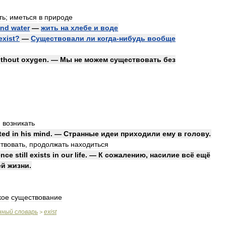
ть
;
иметься
в
природе
and
water
—
жить
на
хлебе
и
воде
exist
?
—
Существовали
ли
когда
-
нибудь
вообще
ithout
oxygen
. —
Мы
не
можем
существовать
без
,
возникать
ted
in
his
mind
. —
Странные
идеи
приходили
ему
в
голову
.
твовать
,
продолжать
находиться
ence
still
exists
in
our
life
. —
К
сожалению
,
насилие
всё
ещё
ей
жизни
.
кое
существование
нный
словарь
exist
>