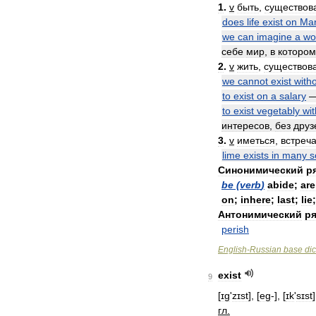
1
.
v
быть
,
существов
does
life
exist
on
Ma
we
can
imagine
a
wo
себе
мир
,
в
котором
2
.
v
жить
,
существов
we
cannot
exist
with
to
exist
on
a
salary
to
exist
vegetably
wi
интересов
,
без
друз
3
.
v
иметься
,
встреч
lime
exists
in
many
s
Синонимический
р
be
(
verb
)
abide
;
are
on
;
inhere
;
last
;
lie
Антонимический
ря
perish
English
-
Russian
base
dic
exist
9
[
ɪg
'
zɪst
], [
eg
-], [
ɪk
'
sɪst
]
гл
.