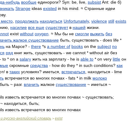
гда
-
нибудь
вообще
единороги
?
Syn:
be
,
live
,
subsist
Ant:
die
б
)
зникать
Strange
ideas
existed
in
his
mind
. ≈
Странные
идеи
ову
.
место
,
продолжать
находиться
Unfortunately
,
violence
still
exists
ению
,
насилие
все
еще
существует
в
нашей
жизни
.
annot
exist
without
oxygen
. ≈
Мы
бы
не
смогли
выжить
без
лачить
жалкое
существование
быть
,
существовать
-
does
life
*
нь
на
Марсе
? -
there
*
s
a
number
of
books
on
the
subject
по
ся
ряд
книг
жить
,
существовать
-
we
cannot
*
without
air
без
-
to
*
on
a
salary
жить
на
зарплату
-
he
is
able
to
*
on
very
little
он
амые
скромные
средства
-
how
do
they
*
in
such
conditions
?
как
ют
/
в
таких
условиях
?
иметься
,
встречаться
,
находиться
-
lime
ть
встречается
во
многих
почвах
-
fats
*
in
milk
молоко
быть
~
разг
.
влачить
жалкое
существование
~
иметься
~
ils
известь
встречается
во
многих
почвах
~
существовать
;
~
находиться
,
быть
;
ils
известь
встречается
во
многих
почвах
и
русско
-
английский
словарь
exist
>