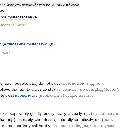
oils
и́звесть
встреча́ется
во
мно́гих
по́чвах
́ть
лкое
существова́ние
Мюллера
exist
>
уществование
существующий
exist
>
ls
,
such
people
,
etc
.)
do
not
exist
таких
вещей
и
т
.
д
.
не
elieve
that
Santa
Claus
exists
?
ты
веришь
,
что
есть
Дед
Мороз
?;
to
exist
продолжать
(
прекращать
)
существовать
/
exist
separately
(
jointly
,
bodily
,
really
,
actually
,
etc
.)
существовать
happily
(
miserably
,
cheerlessly
,
naturally
,
primitively
,
etc
.)
жить
are
so
poor
they
call
hardly
exist
они
так
бедны
,
что
с
трудом