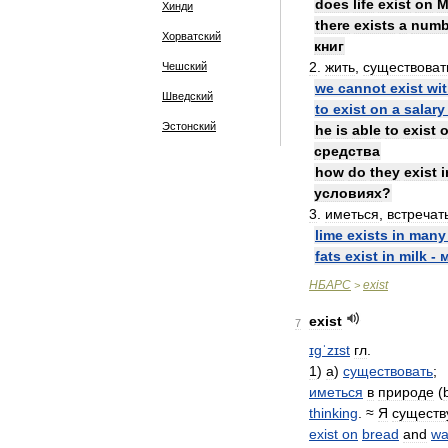
does
life
exist
on
M
Хинди
there
exists
a
numb
Хорватский
книг
2
.
жить
,
существоват
Чешский
we
cannot
exist
wi
Шведский
to
exist
on
a
salary
Эстонский
he
is
able
to
exist
средства
how
do
they
exist
i
условиях
?
3
.
иметься
,
встречат
lime
exists
in
many
fats
exist
in
milk
-
НБАРС
exist
>
exist
7
ɪɡˈzɪst
гл
.
1
)
а
)
существовать
;
иметься
в
природе
(
thinking
. ≈
Я
существ
exist
on
bread
and
wa