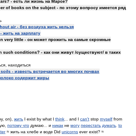
ars
? -
есть
ли
жизнь
на
Марсе
?
er
of
books
on
the
subject
-
по
этому
вопросу
имеется
ряд
ь
thout
air
-
без
воздуха
жить
нельзя
-
жить
на
зарплату
on
very
little
-
он
может
прожить
на
самые
скромные
n
such
conditions
? -
как
они
живут
/
существуют
/
в
таких
ься
,
находиться
soils
-
известь
встречается
во
многих
почвах
молоко
содержит
жиры
by
,
on
),
жить
I
exist
by
what
I
think
...
and
I
can
'
t
stop
myself
from
ую
,
потому
что
думаю
...
и
никак
не
могу
перестать
думать
.
to
ter
≈
жить
на
хлебе
и
воде
Did
unicorns
ever
exist
? ≈