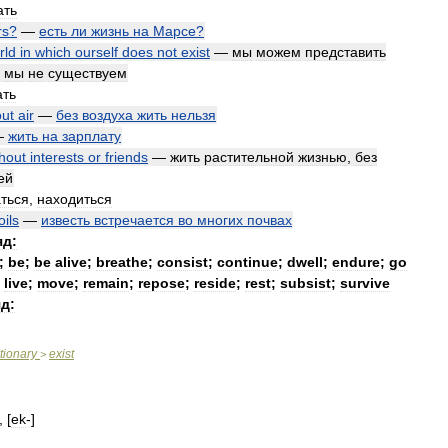
ать
rs
?
—
есть
ли
жизнь
на
Марсе
?
rld
in
which
ourself
does
not
exist
—
мы
можем
представить
мы
не
существуем
ать
out
air
—
без
воздуха
жить
нельзя
—
жить
на
зарплату
thout
interests
or
friends
—
жить
растительной
жизнью
,
без
ей
аться
,
находиться
oils
—
известь
встречается
во
многих
почвах
яд:
;
be
;
be
alive
;
breathe
;
consist
;
continue
;
dwell
;
endure
;
go
;
live
;
move
;
remain
;
repose
;
reside
;
rest
;
subsist
;
survive
д:
tionary
exist
>
, [
ek
-]