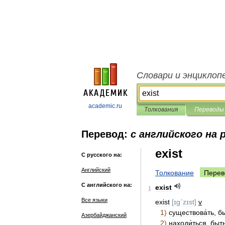
Словари и энциклоп
academic.ru
Толкования
Переводы
Перевод:
с английского на 
exist
С русского на:
Английский
Толкование
Перев
С английского на:
exist
1
Все языки
exist
[
ɪgˊzɪst
]
v
1
)
существова́ть
,
б
Азербайджанский
2
)
находи́ться
,
быт