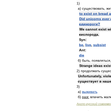
1
)
а
)
существовать
,
жи
to
exist
on
bread
Did
unicorns
ever
единороги
?
We
cannot
exist
w
кислорода
.
Syn:
be
,
live
,
subsist
Ant:
die
б
)
быть
,
появляться
Strange
ideas
exis
2
)
продолжать
сущес
Unfortunately
,
viol
существует
в
наш
3
)
а
)
выживать
б
)
разг
.
влачить
жал
Англо
-
русский
совреме