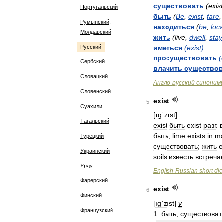
существовать
(
exis
Португальский
быть
(
Be
,
exist
,
fare
Румынский,
находиться
(
be
,
loc
Молдавский
жить
(
live
,
dwell
,
stay
Русский
иметься
(
exist
)
просуществовать
(
Сербский
влачить
существо
Словацкий
Англо
-
русский
синоним
Словенский
exist
5
Суахили
[
ɪɡˈzɪst
]
Тагальский
exist
быть
exist
разг
.
быть
;
lime
exists
in
m
Турецкий
существовать
;
жить
e
Украинский
soils
известь
встреча
Урду
English
-
Russian
short
dic
Фарерский
exist
6
Финский
[
ıgʹzıst
]
v
Французский
1
.
быть
,
существоват