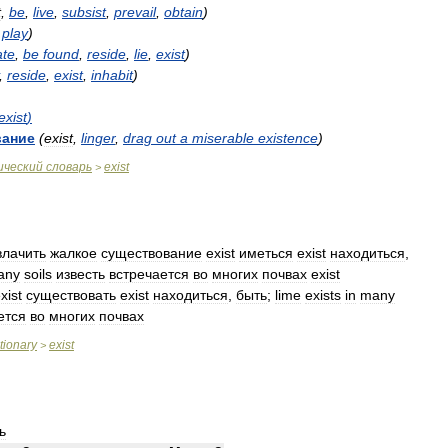
t
,
be
,
live
,
subsist
,
prevail
,
obtain
)
,
play
)
ate
,
be
found
,
reside
,
lie
,
exist
)
,
reside
,
exist
,
inhabit
)
exist
)
вание
(
exist
,
linger
,
drag
out
a
miserable
existence
)
ический
словарь
exist
>
влачить
жалкое
существование
exist
иметься
exist
находиться
,
any
soils
известь
встречается
во
многих
почвах
exist
xist
существовать
exist
находиться
,
быть
;
lime
exists
in
many
ется
во
многих
почвах
tionary
exist
>
ь