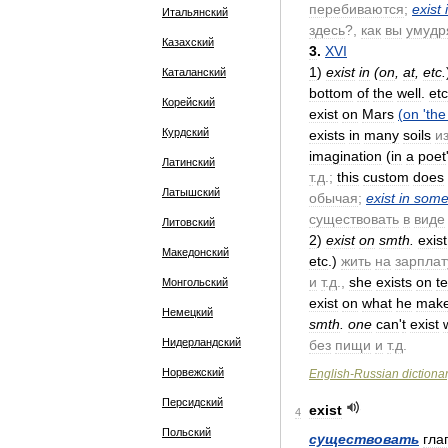
перебиваются
;
exist
Итальянский
здесь
?,
как
вы
умудр
Казахский
3
.
XVI
1
)
exist
in
(
on
,
at
,
etc
.
Каталанский
bottom
of
the
well
.
etc
Корейский
exist
on
Mars
(
on
'
the
Курдский
exists
in
many
soils
и
imagination
(
in
a
poet
Латинский
т
.
д
.;
this
custom
does
Латышский
обычая
;
exist
in
som
существовать
в
виде
Литовский
2
)
exist
on
smth
.
exist
Македонский
etc
.)
жить
на
зарплат
и
т
.
д
.,
she
exists
on
t
Монгольский
exist
on
what
he
mak
Немецкий
smth
.
one
can
'
t
exist
Нидерландский
без
пищи
и
т
.
д
.
Норвежский
English
-
Russian
dictiona
Персидский
exist
4
Польский
существовать
гла