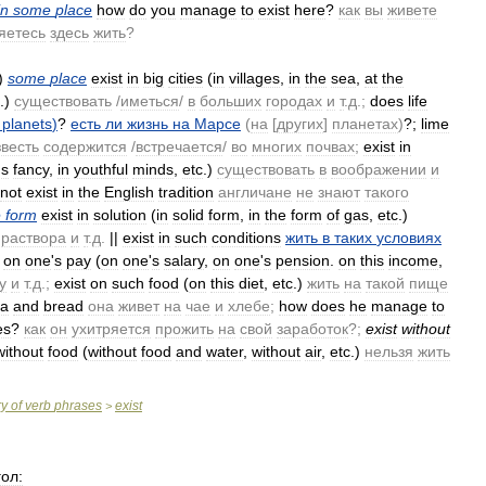
in
some
place
how
do
you
manage
to
exist
here
?
как
вы
живете
яетесь
здесь
жить
?
)
some
place
exist
in
big
cities
(
in
villages
,
in
the
sea
,
at
the
.)
существовать
/
иметься
/
в
больших
городах
и
т
.
д
.;
does
life
planets
)
?
есть
ли
жизнь
на
Марсе
(
на
[
других
]
планетах
)
?;
lime
звесть
содержится
/
встречается
/
во
многих
почвах
;
exist
in
'
s
fancy
,
in
youthful
minds
,
etc
.)
существовать
в
воображении
и
not
exist
in
the
English
tradition
англичане
не
знают
такого
e
form
exist
in
solution
(
in
solid
form
,
in
the
form
of
gas
,
etc
.)
раствора
и
т
.
д
.
||
exist
in
such
conditions
жить
в
таких
условиях
on
one
'
s
pay
(
on
one
'
s
salary
,
on
one
'
s
pension
.
on
this
income
,
у
и
т
.
д
.;
exist
on
such
food
(
on
this
diet
,
etc
.)
жить
на
такой
пище
ea
and
bread
она
живет
на
чае
и
хлебе
;
how
does
he
manage
to
es
?
как
он
ухитряется
прожить
на
свой
заработок
?;
exist
without
without
food
(
without
food
and
water
,
without
air
,
etc
.)
нельзя
жить
ry
of
verb
phrases
exist
>
гол: