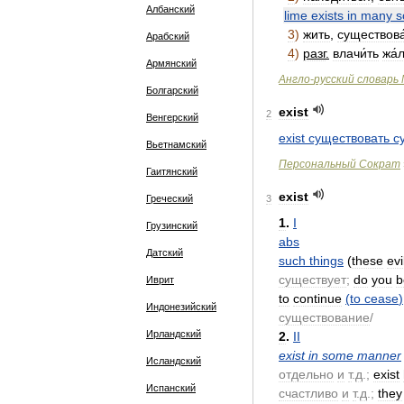
Албанский
lime
exists
in
many
s
3
)
жить
,
существова
Арабский
4
)
разг
.
влачи́ть
жа́
Армянский
Англо
-
русский
словарь
Болгарский
exist
2
Венгерский
exist
существовать
с
Вьетнамский
Персональный
Сократ
Гаитянский
exist
Греческий
3
1
.
I
Грузинский
abs
Датский
such
things
(
these
evi
существует
;
do
you
b
Иврит
to
continue
(
to
cease
)
Индонезийский
существование
/
Ирландский
2
.
II
exist
in
some
manner
Исландский
отдельно
и
т
.
д
.;
exist
Испанский
счастливо
и
т
.
д
.;
they