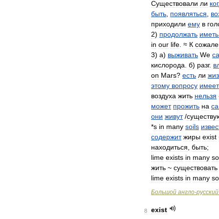
Существовали
ли
ко
быть
,
появляться
,
во
приходили
ему
в
гол
2
)
продолжать
иметь
in
our
life
. ≈
К
сожал
3
)
а
)
выживать
We
c
кислорода
.
б
)
разг
.
в
on
Mars
?
есть
ли
жиз
этому
вопросу
имеет
воздуха
жить
нельзя
может
прожить
на
с
они
живут
/
существу
*
s
in
many
soils
извес
содержит
жиры
exist
находиться
,
быть
;
lime
exists
in
many
so
жить
~
существовать
lime
exists
in
many
so
Большой
англо
-
русский
exist
8