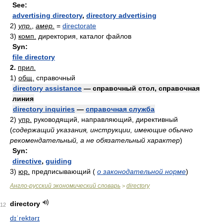
See:
advertising directory
,
directory advertising
2)
упр.
,
амер.
=
directorate
3)
комп.
директория, каталог файлов
Syn:
file directory
2.
прил.
1)
общ.
справочный
directory assistance
— справочный стол, справочная
линия
directory inquiries
—
справочная служба
2)
упр.
руководящий, направляющий, директивный
(
содержащий указания, инструкции, имеющие обычно
рекомендательный, а не обязательный характер
)
Syn:
directive
,
guiding
3)
юр.
предписывающий
(
о законодательной норме
)
Англо-русский экономический словарь
directory
>
directory
12
dɪˈrektərɪ