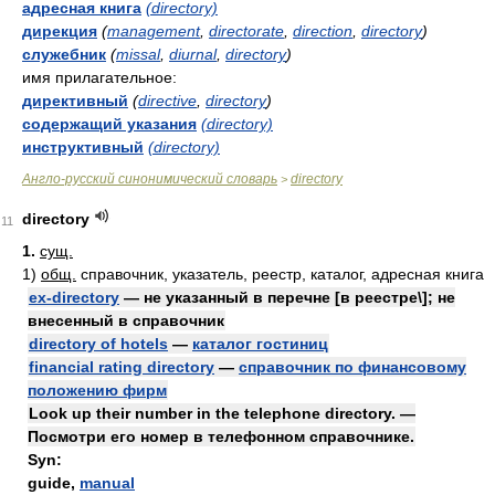
адресная книга
(directory)
дирекция
(
management
,
directorate
,
direction
,
directory
)
служебник
(
missal
,
diurnal
,
directory
)
имя прилагательное:
директивный
(
directive
,
directory
)
содержащий указания
(directory)
инструктивный
(directory)
Англо-русский синонимический словарь
directory
>
directory
11
1.
сущ.
1)
общ.
справочник, указатель, реестр, каталог, адресная книга
ex-directory
— не указанный в перечне [в реестре\]; не
внесенный в справочник
directory of hotels
—
каталог гостиниц
financial rating directory
—
справочник по финансовому
положению фирм
Look up their number in the telephone directory. —
Посмотри его номер в телефонном справочнике.
Syn:
guide
,
manual