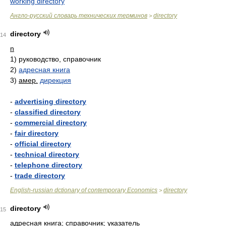
working directory
Англо-русский словарь технических терминов
directory
>
directory
14
n
1)
руководство, справочник
2)
адресная книга
3)
амер.
дирекция
-
advertising directory
-
classified directory
-
commercial directory
-
fair directory
-
official directory
-
technical directory
-
telephone directory
-
trade directory
English-russian dctionary of contemporary Economics
directory
>
directory
15
адресная книга; справочник; указатель