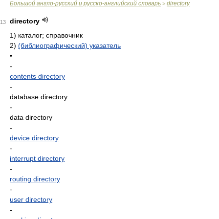
Большой англо-русский и русско-английский словарь
directory
>
directory
13
1)
каталог; справочник
2)
(библиографический) указатель
•
-
contents directory
-
database directory
-
data directory
-
device directory
-
interrupt directory
-
routing directory
-
user directory
-