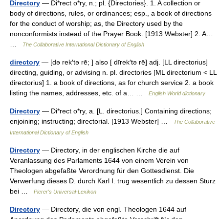
Directory
— Di*rect o*ry, n.; pl. {Directories}. 1. A collection or
body of directions, rules, or ordinances; esp., a book of directions
for the conduct of worship; as, the Directory used by the
nonconformists instead of the Prayer Book. [1913 Webster] 2. A…
…
The Collaborative International Dictionary of English
directory
— [də rek′tə rē; ] also [ dīrek′tə rē] adj. [LL directorius]
directing, guiding, or advising n. pl. directories [ML directorium < LL
directorius] 1. a book of directions, as for church service 2. a book
listing the names, addresses, etc. of a… …
English World dictionary
Directory
— Di*rect o*ry, a. [L. directorius.] Containing directions;
enjoining; instructing; directorial. [1913 Webster] …
The Collaborative
International Dictionary of English
Directory
— Directory, in der englischen Kirche die auf
Veranlassung des Parlaments 1644 von einem Verein von
Theologen abgefaßte Verordnung für den Gottesdienst. Die
Verwerfung dieses D. durch Karl I. trug wesentlich zu dessen Sturz
bei …
Pierer's Universal-Lexikon
Directory
— Directory, die von engl. Theologen 1644 auf