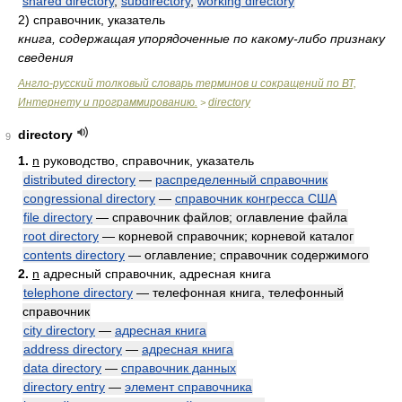
shared directory
,
subdirectory
,
working directory
2)
справочник, указатель
книга, содержащая упорядоченные по какому-либо признаку
сведения
Англо-русский толковый словарь терминов и сокращений по ВТ,
Интернету и программированию.
directory
>
directory
9
1.
n
руководство, справочник, указатель
distributed directory
—
распределенный справочник
congressional directory
—
справочник конгресса США
file directory
— справочник файлов; оглавление файла
root directory
— корневой справочник; корневой каталог
contents directory
— оглавление; справочник содержимого
2.
n
адресный справочник, адресная книга
telephone directory
— телефонная книга, телефонный
справочник
city directory
—
адресная книга
address directory
—
адресная книга
data directory
—
справочник данных
directory entry
—
элемент справочника