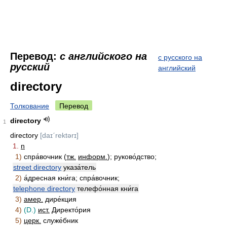
Перевод:
с английского на
с русского на
русский
английский
directory
Толкование
Перевод
directory
1
directory
[daɪˊrektǝrɪ]
1.
n
1)
спра́вочник (
тж.
информ.
); руково́дство;
street directory
указа́тель
2)
а́дресная кни́га; спра́вочник;
telephone directory
телефо́нная кни́га
3)
амер.
дире́кция
4)
(D.)
ист.
Директо́рия
5)
церк.
служе́бник