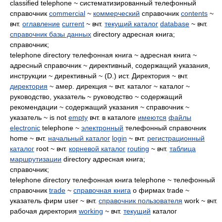
classified telephone ~ систематизированный телефонный
справочник
commercial
~
коммерческий
справочник
contents
~
вчт.
оглавление
current
~ вчт.
текущий каталог
database
~ вчт.
справочник базы данных
directory адресная книга;
справочник;
telephone directory телефонная книга ~ адресная книга ~
адресный справочник ~ директивный, содержащий указания,
инструкции ~ директивный ~ (D.) ист. Директория ~ вчт.
директория
~ амер. дирекция ~ вчт. каталог ~ каталог ~
руководство, указатель ~ руководство ~ содержащий
рекомендации ~ содержащий указания ~ справочник ~
указатель ~ is not
empty
вчт. в каталоге
имеются
файлы
electronic
telephone ~
электронный
телефонный справочник
home ~ вчт.
начальный каталог
login
~ вчт.
регистрационный
каталог
root ~ вчт.
корневой каталог
routing
~ вчт.
таблица
маршрутизации
directory адресная книга;
справочник;
telephone directory телефонная книга telephone ~ телефонный
справочник
trade
~
справочная книга
о фирмах trade ~
указатель фирм user ~ вчт.
справочник пользователя
work ~ вчт.
рабочая директория
working
~ вчт.
текущий
каталог