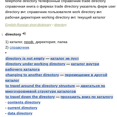
telephone directory телефонный справочник trade directory
справочная книга о фирмах trade directory указатель фирм user
directory вчт. справочник пользователя work directory вчт.
рабочая директория working directory вчт. текущий каталог
English-Russian short dictionary
directory
>
directory
5
1)
каталог,
проф.
директория; папка
2)
справочник
•
directory is not empty
—
каталог не пуст
directory under working directory
—
каталог внутри
рабочего каталога
changing to another directory
—
перемещение в другой
каталог
to travel around the directory structure
—
двигаться по
многоуровневой структуре каталогов
to travel down the directory
—
проходить вниз по каталогу
-
contents directory
-
current directory
-
data directory