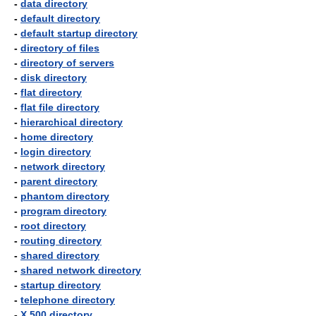
-
data directory
-
default directory
-
default startup directory
-
directory of files
-
directory of servers
-
disk directory
-
flat directory
-
flat file directory
-
hierarchical directory
-
home directory
-
login directory
-
network directory
-
parent directory
-
phantom directory
-
program directory
-
root directory
-
routing directory
-
shared directory
-
shared network directory
-
startup directory
-
telephone directory
-
X.500 directory