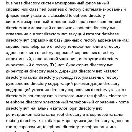
business directory систематизированный фирменный
справочник classified business directory систематизированный
фирменный указатель classified telephone directory
систематизированный телефонный справочник commercial
directory коммерческий справочник contents directory вчт.
оглавление current directory вчт. текущий каталог database
directory вчт. справочник базы данных directory адресная книга;
справочник; telephone directory телефонная книга directory
адресная книга directory адресный справочник directory
директивный, содержащий указания, инструкции directory
директивный directory (D.) ист. Директория directory вчт.
директория directory амер. дирекция directory вчт. каталог
directory каталог directory руководство, указатель directory
руководство directory содержащий рекомендации directory
содержащий указания directory справочник directory указатель
directory is not empty вчт. в каталоге имеются файлы electronic
telephone directory электронный телефонный справочник home
directory вчт. начальный каталог login directory вчт.
регистрационный каталог root directory вчт. корневой каталог
routing directory вчт. таблица маршрутизации directory адресная
книга; справочник; telephone directory телефонная книга