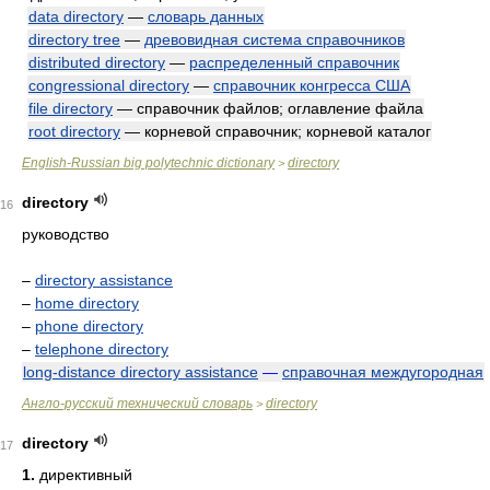
data directory
—
словарь данных
directory tree
—
древовидная система справочников
distributed directory
—
распределенный справочник
congressional directory
—
справочник конгресса США
file directory
— справочник файлов; оглавление файла
root directory
— корневой справочник; корневой каталог
English-Russian big polytechnic dictionary
directory
>
directory
16
руководство
–
directory assistance
–
home directory
–
phone directory
–
telephone directory
long-distance directory assistance
—
справочная междугородная
Англо-русский технический словарь
directory
>
directory
17
1.
директивный