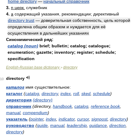
home directory
—
начальный справочник
3.
n церк.
служебник
4.
a
содержащий указания, рекомендации; директивный
directory trust
— доверительная собственность, цель которой
определена общим образом и нуждается для её
осуществления в дальнейших указаниях
Синонимический ряд:
catalog (noun)
brief; bulletin; catalog; catalogue;
enumeration; gazette; inventory; register; schedule;
specification
English-Russian base dictionary
directory
>
directory
10
каталог
имя существительное:
каталог
(
catalog
,
directory
,
index
,
roll
,
sked
,
schedule
)
директория
(directory)
справочник
(directory,
handbook
,
catalog
,
reference book
,
manual
,
compendium
)
указатель
(
pointer
,
index
,
indicator
,
cursor
,
signpost
,
directory
)
руководство
(
guide
,
manual
,
leadership
,
guidance
,
direction
,
directory
)