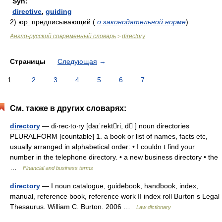
Syn:
directive
,
guiding
2)
юр.
предписывающий
(
о законодательной норме
)
Англо-русский современный словарь
directory
>
Страницы
Следующая
→
1
2
3
4
5
6
7
См. также в других словарях:
directory
— di‧rec‧to‧ry [daɪˈrektri, d ] noun directories
PLURALFORM [countable] 1. a book or list of names, facts etc,
usually arranged in alphabetical order: • I couldn t find your
number in the telephone directory. • a new business directory • the
…
Financial and business terms
directory
— I noun catalogue, guidebook, handbook, index,
manual, reference book, reference work II index roll Burton s Legal
Thesaurus. William C. Burton. 2006 …
Law dictionary