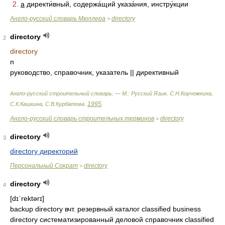
2.
a
директи́вный, содержа́щий указа́ния, инстру́кции
Англо-русский словарь Мюллера
directory
>
directory
2
directory
n
руководство, справочник, указатель || директивный
Англо-русский строительный словарь. — М.: Русский Язык
.
С.Н.Корчемкина,
1995
С.К.Кашкина, С.В.Курбатова
.
.
Англо-русский словарь строительных терминов
directory
>
directory
3
directory директорий
Персональный Сократ
directory
>
directory
4
[dɪˈrektərɪ]
backup directory вчт. резервный каталог classified business
directory систематизированный деловой справочник classified