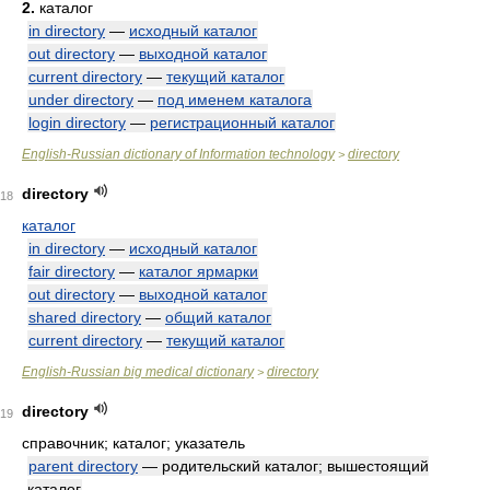
2.
каталог
in directory
—
исходный каталог
out directory
—
выходной каталог
current directory
—
текущий каталог
under directory
—
под именем каталога
login directory
—
регистрационный каталог
English-Russian dictionary of Information technology
directory
>
directory
18
каталог
in directory
—
исходный каталог
fair directory
—
каталог ярмарки
out directory
—
выходной каталог
shared directory
—
общий каталог
current directory
—
текущий каталог
English-Russian big medical dictionary
directory
>
directory
19
справочник; каталог; указатель
parent directory
— родительский каталог; вышестоящий
каталог