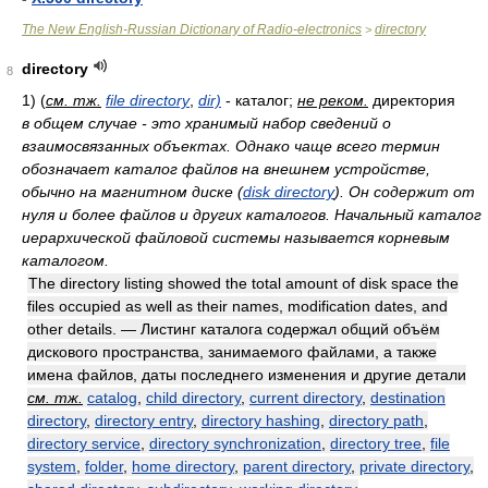
The New English-Russian Dictionary of Radio-electronics
directory
>
directory
8
1)
(
см. тж.
file directory
,
dir)
- каталог;
не реком.
директория
в общем случае - это хранимый набор сведений о
взаимосвязанных объектах. Однако чаще всего термин
обозначает каталог файлов на внешнем устройстве,
обычно на магнитном диске (
disk directory
). Он содержит от
нуля и более файлов и других каталогов. Начальный каталог
иерархической файловой системы называется корневым
каталогом.
The directory listing showed the total amount of disk space the
files occupied as well as their names, modification dates, and
other details. — Листинг каталога содержал общий объём
дискового пространства, занимаемого файлами, а также
имена файлов, даты последнего изменения и другие детали
см. тж.
catalog
,
child directory
,
current directory
,
destination
directory
,
directory entry
,
directory hashing
,
directory path
,
directory service
,
directory synchronization
,
directory tree
,
file
system
,
folder
,
home directory
,
parent directory
,
private directory
,