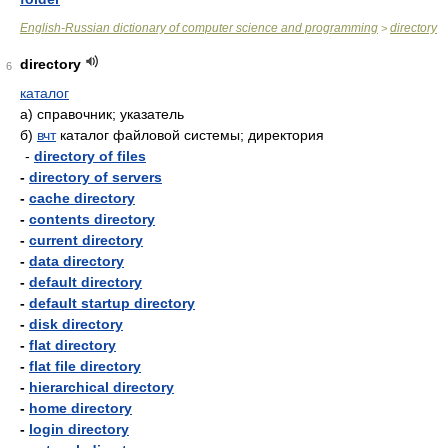
English-Russian dictionary of computer science and programming
directory
>
directory
6
каталог
а)
справочник; указатель
б)
вчт
каталог файловой системы; директория
-
directory of files
-
directory of servers
-
cache directory
-
contents directory
-
current directory
-
data directory
-
default directory
-
default startup directory
-
disk directory
-
flat directory
-
flat file directory
-
hierarchical directory
-
home directory
-
login directory