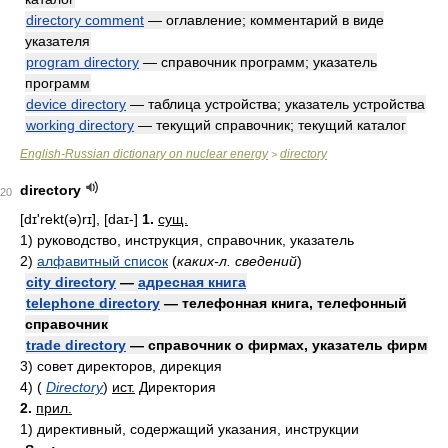
directory comment
— оглавление; комментарий в виде
указателя
program directory
— справочник программ; указатель
программ
device directory
— таблица устройства; указатель устройства
working directory
— текущий справочник; текущий каталог
English-Russian dictionary on nuclear energy
directory
>
directory
20
[dɪ'rekt(ə)rɪ], [daɪ-]
1.
сущ.
1)
руководство, инструкция, справочник, указатель
2)
алфавитный список
(
каких-л. сведений
)
city directory
—
адресная книга
telephone directory
— телефонная книга, телефонный
справочник
trade directory
— справочник о фирмах, указатель фирм
3)
совет директоров, дирекция
4)
(
Directory
)
ист.
Директория
2.
прил.
1)
директивный, содержащий указания, инструкции