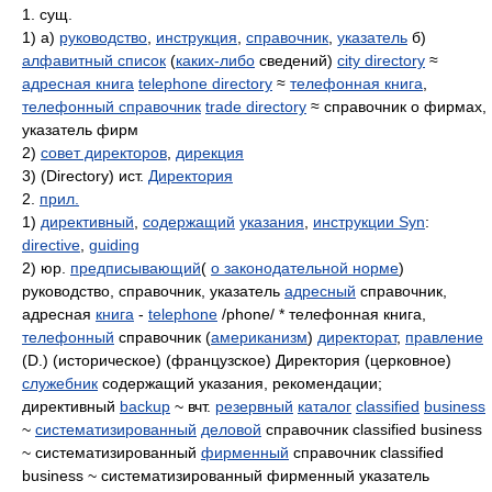
1. сущ.
1) а)
руководство
,
инструкция
,
справочник
,
указатель
б)
алфавитный список
(
каких-либо
сведений)
city directory
≈
адресная книга
telephone directory
≈
телефонная книга
,
телефонный справочник
trade directory
≈ справочник о фирмах,
указатель фирм
2)
совет директоров
,
дирекция
3) (Directory) ист.
Директория
2.
прил.
1)
директивный
,
содержащий
указания
,
инструкции Syn
:
directive
,
guiding
2) юр.
предписывающий
(
о законодательной норме
)
руководство, справочник, указатель
адресный
справочник,
адресная
книга
-
telephone
/phone/ * телефонная книга,
телефонный
справочник (
американизм
)
директорат
,
правление
(D.) (историческое) (французское) Директория (церковное)
служебник
содержащий указания, рекомендации;
директивный
backup
~ вчт.
резервный
каталог
classified
business
~
систематизированный
деловой
справочник classified business
~ систематизированный
фирменный
справочник classified
business ~ систематизированный фирменный указатель