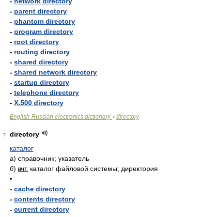
-
network directory
-
parent directory
-
phantom directory
-
program directory
-
root directory
-
routing directory
-
shared directory
-
shared network directory
-
startup directory
-
telephone directory
-
X.500 directory
English-Russian electronics dictionary
directory
>
directory
7
каталог
а)
справочник; указатель
б)
вчт.
каталог файловой системы; директория
•
-
cache directory
-
contents directory
-
current directory