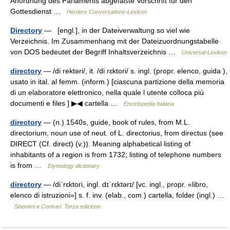
Anordnung des Parlaments abgefaßte Vorschrift für den
Gottesdienst …
Herders Conversations-Lexikon
Directory
— [engl.], in der Dateiverwaltung so viel wie
Verzeichnis. Im Zusammenhang mit der Dateizuordnungstabelle
von DOS bedeutet der Begriff Inhaltsverzeichnis …
Universal-Lexikon
directory
— /di rektəri/, it. /di rɛktori/ s. ingl. (propr. elenco, guida ),
usato in ital. al femm. (inform.) [ciascuna partizione della memoria
di un elaboratore elettronico, nella quale l utente colloca più
documenti e files ] ▶◀ cartella …
Enciclopedia Italiana
directory
— (n.) 1540s, guide, book of rules, from M.L.
directorium, noun use of neut. of L. directorius, from directus (see
DIRECT (Cf. direct) (v.)). Meaning alphabetical listing of
inhabitants of a region is from 1732; listing of telephone numbers
is from …
Etymology dictionary
directory
— /diˈrɛktori, ingl. dɪˈrɛktərɪ/ [vc. ingl., propr. «libro,
elenco di istruzioni»] s. f. inv. (elab., com.) cartella, folder (ingl.) …
Sinonimi e Contrari. Terza edizione