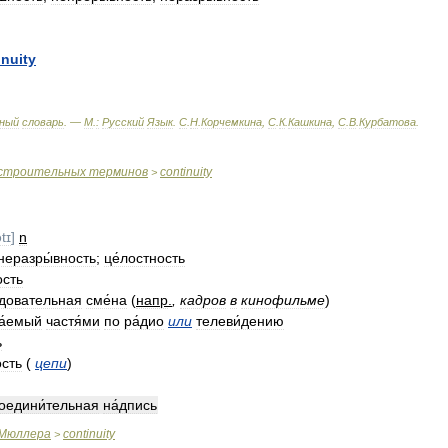
inuity
ный
словарь
. —
М
.
:
Русский
Язык
.
С
.
Н
.
Корчемкина
,
С
.
К
.
Кашкина
,
С
.
В
.
Курбатова
.
строительных
терминов
continuity
>
tɪ
]
n
неразры́вность
;
це́лостность
ость
́довательная
сме́на
(
напр
.
,
кадров
в
кинофильме
)
а́емый
частя́ми
по
ра́дио
или
телеви́дению
ь
ость
(
цепи
)
оедини́тельная
на́дпись
Мюллера
continuity
>