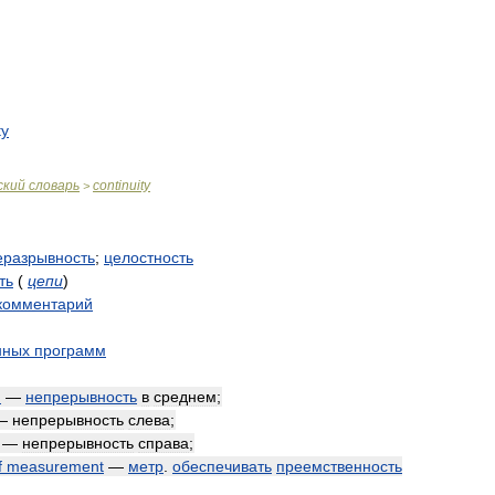
ty
ский
словарь
continuity
>
еразрывность
;
целостность
ть
(
цепи
)
комментарий
нных
программ
n
—
непрерывность
в
среднем
;
—
непрерывность
слева
;
—
непрерывность
справа
;
f
measurement
—
метр
.
обеспечивать
преемственность