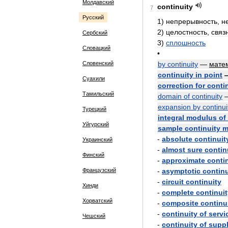
Молдавский
continuity
7
Русский
1
)
непрерывность
,
н
2
)
целостность
,
связ
Сербский
3
)
сплошность
Словацкий
•
Словенский
by
continuity
—
мате
continuity
in
point
Суахили
correction
for
conti
Тамильский
domain
of
continuity
expansion
by
continui
Турецкий
integral
modulus
of
Уйгурский
sample
continuity
m
-
absolute
continuit
Украинский
-
almost
sure
contin
Финский
-
approximate
conti
Французский
-
asymptotic
continu
-
circuit
continuity
Хинди
-
complete
continuit
Хорватский
-
composite
continu
-
continuity
of
servi
Чешский
-
continuity
of
supp