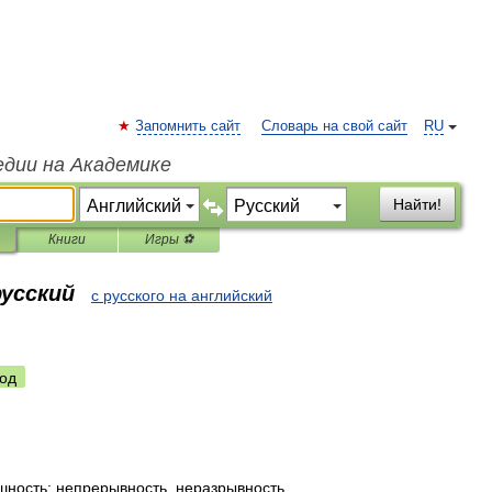
Запомнить сайт
Словарь на свой сайт
RU
едии на Академике
Найти!
Книги
Игры ⚽
русский
с русского на английский
од
шность
;
непрерывность
,
неразрывность