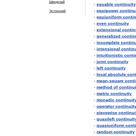
Шведский
-
equable
continuity
-
equipower
continu
Эстонский
-
equiuniform
contin
-
even
continuity
-
extensional
contin
-
generalized
contin
-
incomplete
continu
-
intensional
continu
-
intuitionistic
conti
-
joint
continuity
-
left
continuity
-
local
absolute
cont
-
mean
-
square
conti
-
method
of
continui
-
metric
continuity
-
monadic
continuit
-
operator
continuit
-
piecewise
continui
-
quasileft
continuit
-
quasiuniform
conti
-
random
continuity