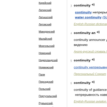
Корейский
continuity
3
Латинский
continuity
непреры
water
continuity
(
б
Латышский
English
-
Russian
dictiona
Литовский
Македонский
continuity
an
4
Малайский
continuity
announcer
видению
Монгольский
Англо
-
русский
словарь
Немецкий
continuity
Нидерландский
5
continuity
непрерывн
Норвежский
Персональный
Сократ
Пали
Персидский
continuity
6
Польский
continuity
of
guidance
непрерывность
нав
Португальский
English
-
Russian
aviation
Румынский,