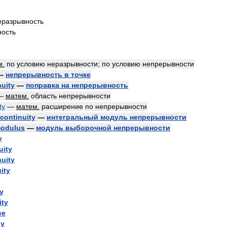
еразрывность
ность
м
.
по
условию
неразрывности
;
по
условию
непрерывности
—
непрерывность
в
точке
nuity
—
поправка
на
непрерывность
—
матем
.
область
непрерывности
ty
—
матем
.
расширение
по
непрерывности
continuity
—
интегральный
модуль
непрерывности
odulus
—
модуль
выборочной
непрерывности
y
uity
nuity
ity
y
ity
ce
ly