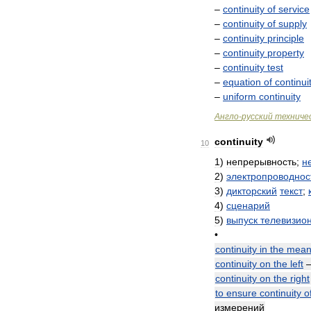
–
continuity
of
service
–
continuity
of
supply
–
continuity
principle
–
continuity
property
–
continuity
test
–
equation
of
continui
–
uniform
continuity
Англо
-
русский
техниче
continuity
10
1
)
непрерывность
;
н
2
)
электропроводнос
3
)
дикторский
текст
;
4
)
сценарий
5
)
выпуск
телевизио
•
continuity
in
the
mea
continuity
on
the
left
continuity
on
the
right
to
ensure
continuity
o
измерений