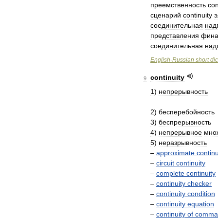
преемственность
con
сценарий
continuity
э
соединительная
над
представления
фина
соединительная
над
English
-
Russian
short
dic
continuity
9
1
)
непрерывность
2
)
бесперебойность
3
)
беспрерывность
4
)
непрерывное
мно
5
)
неразрывность
–
approximate
continu
–
circuit
continuity
–
complete
continuity
–
continuity
checker
–
continuity
condition
–
continuity
equation
–
continuity
of
comma