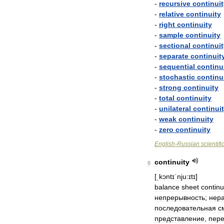
-
recursive
continuit
-
relative
continuity
-
right
continuity
-
sample
continuity
-
sectional
continuit
-
separate
continuit
-
sequential
continu
-
stochastic
continu
-
strong
continuity
-
total
continuity
-
unilateral
continui
-
weak
continuity
-
zero
continuity
English
-
Russian
scientifi
continuity
8
[
ˌkɔntɪˈnju:ɪtɪ
]
balance
sheet
continu
непрерывность
;
нер
последовательная
с
представление
,
пер