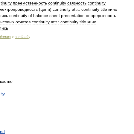
tinuity
преемственность
continuity
связность
continuity
лектропроводность
(
цепи
)
continuity
attr
.
:
continuity
title
кино
пись
continuity
of
balance
sheet
presentation
непрерывность
нсовых
отчетов
continuity
attr
.
:
continuity
title
кино
пись
tionary
continuity
>
жество
ity
nd