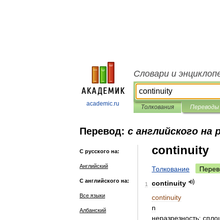
Словари и энциклоп
academic.ru
Толкования
Переводы
Перевод:
с английского на 
continuity
С русского на:
Английский
Толкование
Перев
С английского на:
continuity
1
Все языки
continuity
n
Албанский
неразрезность
;
спло