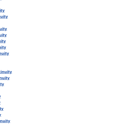
ity
uity
uity
uity
ity
ity
nuity
inuity
nuity
ty
y
y
ty
y
nuity