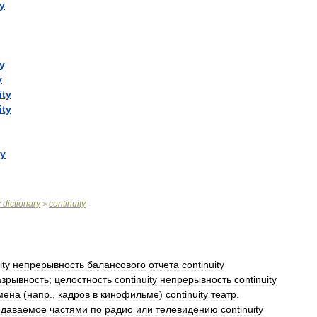
y
y
y
ity
ity
ty
c
dictionary
continuity
>
ity
непрерывность
балансового
отчета
continuity
азрывность
;
целостность
continuity
непрерывность
continuity
мена
(
напр
.,
кадров
в
кинофильме
)
continuity
театр
.
едаваемое
частями
по
радио
или
телевидению
continuity