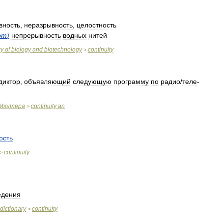
вность
,
неразрывность
,
целостность
от
)
непрерывность
водных
нитей
ry
of
biology
and
biotechnology
continuity
>
диктор
,
объявляющий
следующую
программу
по
радио
/
теле
-
Мюллера
continuity
an
>
ость
continuity
>
едения
dictionary
continuity
>