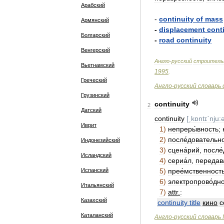
Арабский
-
continuity
of
mass
Армянский
-
displacement
cont
Болгарский
-
road
continuity
Венгерский
Англо
-
русский
строитель
Вьетнамский
1995
.
Греческий
Англо
-
русский
словарь
Грузинский
continuity
2
Датский
continuity
[
ˏkɒntɪˊnju:ə
Иврит
1
)
непреры́вность
;
2
)
после́довательн
Индонезийский
3
)
сцена́рий
,
после
Исландский
4
)
сериа́л
,
передав
Испанский
5
)
прее́мственност
6
)
электропрово́дн
Итальянский
7
)
attr
.
:
Казахский
continuity
title
кино
с
Каталанский
Англо
-
русский
словарь