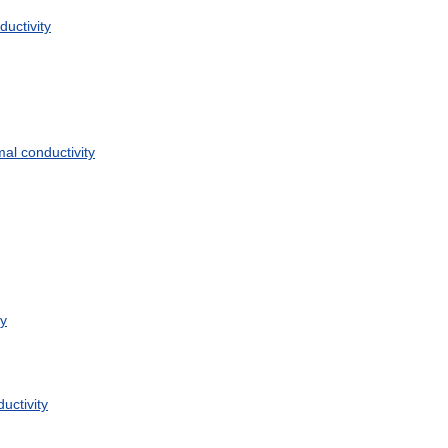
ductivity
mal
conductivity
ty
uctivity