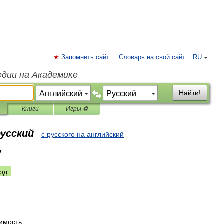
Запомнить сайт
Словарь на свой сайт
RU
едии на Академике
Найти!
Книги
Игры ⚽
русский
с русского на английский
y
од
имость