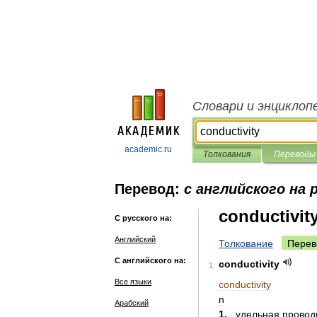
Словари и энциклоп
academic.ru
Толкования
Переводы
Перевод:
с английского на 
conductivit
С русского на:
Английский
Толкование
Перев
С английского на:
conductivity
1
Все языки
conductivity
n
Арабский
1
.
удельная
провод