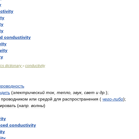
y
tivity
ty
ty
ty
ed
conductivity
ity
vity
ty
ics
dictionary
conductivity
>
проводность
одить
(
электрический
ток
,
тепло
,
звук
,
свет
и
др
.
)
;
проводником
или
средой
для
распространения
(
чего
-
либо
)
;
ировать
(
напр
.
волны
)
ity
uced
conductivity
ity
ity