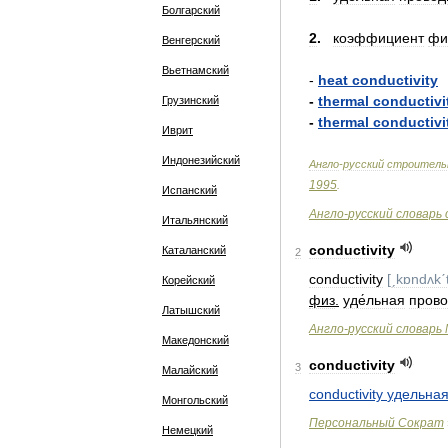
Болгарский
2
.
коэффициент
фи
Венгерский
Вьетнамский
-
heat
conductivity
-
thermal
conductivi
Грузинский
-
thermal
conductivi
Иврит
Индонезийский
Англо
-
русский
строитель
1995
.
Испанский
Англо
-
русский
словарь
Итальянский
conductivity
Каталанский
2
conductivity
[
ˏkɒndʌkˊt
Корейский
физ
.
уде́льная
прово
Латышский
Англо
-
русский
словарь
Македонский
conductivity
3
Малайский
conductivity
удельна
Монгольский
Персональный
Сократ
Немецкий