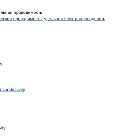
ельная
проводимость
ческая
проводимость
;
удельная
электропроводность
ty
d
conductivity
ity