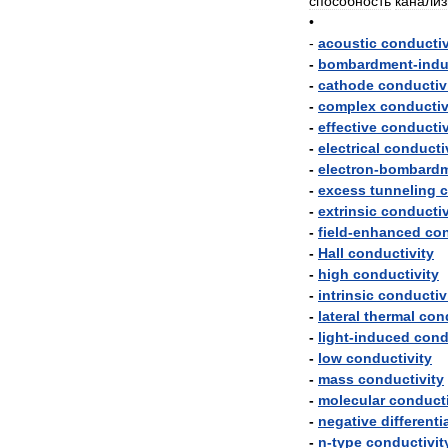
способность
канализ
•
-
acoustic
conductiv
-
bombardment
-
ind
-
cathode
conductiv
-
complex
conductiv
-
effective
conductiv
-
electrical
conducti
-
electron
-
bombard
-
excess
tunneling
c
-
extrinsic
conductiv
-
field
-
enhanced
con
-
Hall
conductivity
-
high
conductivity
-
intrinsic
conductiv
-
lateral
thermal
cond
-
light
-
induced
cond
-
low
conductivity
-
mass
conductivity
-
molecular
conducti
-
negative
differenti
-
n
-
type
conductivit