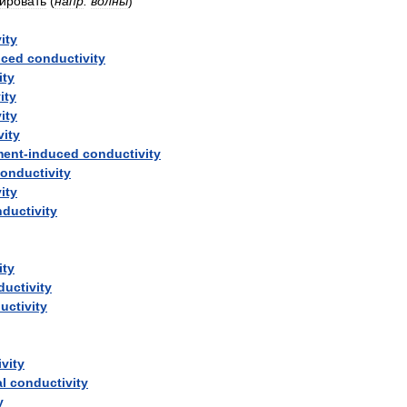
ировать
(
напр
.
волны
)
ity
uced
conductivity
ity
ity
ity
vity
ment
-
induced
conductivity
onductivity
ity
ductivity
ity
uctivity
uctivity
vity
al
conductivity
y