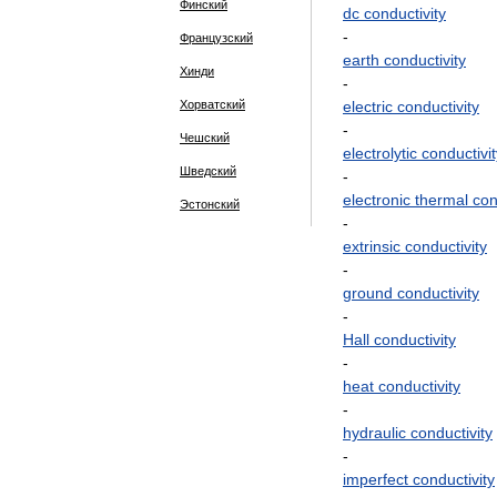
Финский
dc
conductivity
-
Французский
earth
conductivity
Хинди
-
Хорватский
electric
conductivity
-
Чешский
electrolytic
conductivit
Шведский
-
electronic
thermal
con
Эстонский
-
extrinsic
conductivity
-
ground
conductivity
-
Hall
conductivity
-
heat
conductivity
-
hydraulic
conductivity
-
imperfect
conductivity