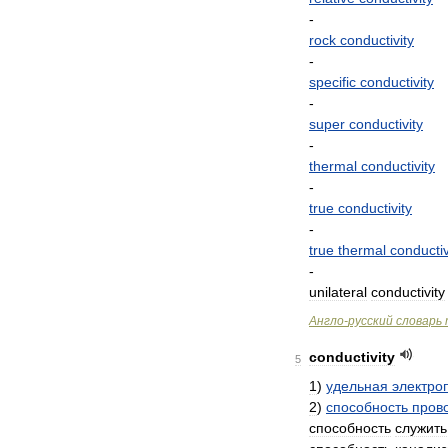
-
rock
conductivity
-
specific
conductivity
-
super
conductivity
-
thermal
conductivity
-
true
conductivity
-
true
thermal
conductiv
-
unilateral
conductivity
Англо
-
русский
словарь
conductivity
5
1
)
удельная
электро
2
)
способность
пров
способность
служить