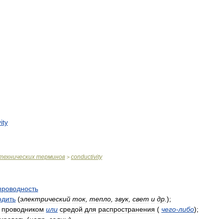
ity
технических
терминов
conductivity
>
проводность
одить
(
электрический
ток
,
тепло
,
звук
,
свет
и
др
.
)
;
проводником
или
средой
для
распространения
(
чего
-
либо
)
;