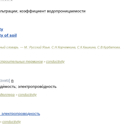
льтрации
;
коэффициент
водопроницаемости
ty
ty
of
soil
ный
словарь
. —
М
.
:
Русский
Язык
.
С
.
Н
.
Корчемкина
,
С
.
К
.
Кашкина
,
С
.
В
.
Курбатова
.
строительных
терминов
conductivity
>
ɪvətɪ
]
n
ди́мость
;
электропрово́дность
Мюллера
conductivity
>
я
электропроводность
conductivity
>