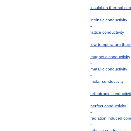
-
insulation
thermal
con
-
intrinsic
conductivity
-
lattice
conductivity
-
low
-
temperature
ther
-
magnetic
conductivity
-
metallic
conductivity
-
molar
conductivity
-
orthotropic
conductivi
-
perfect
conductivity
-
radiation
induced
cond
-
relative
conductivity