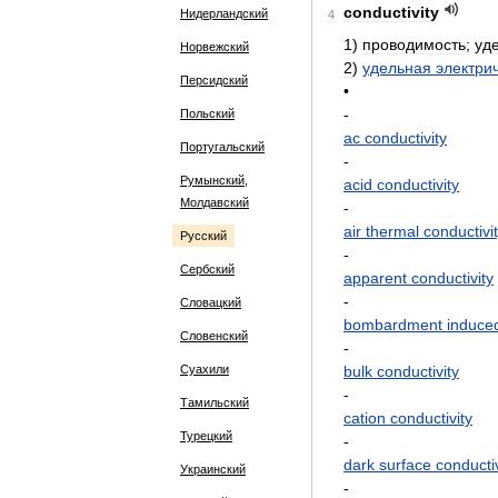
conductivity
Нидерландский
4
1
)
проводимость
;
уд
Норвежский
2
)
удельная
электри
Персидский
•
-
Польский
ac
conductivity
Португальский
-
Румынский,
acid
conductivity
Молдавский
-
air
thermal
conductivi
Русский
-
Сербский
apparent
conductivity
-
Словацкий
bombardment
induce
Словенский
-
Суахили
bulk
conductivity
-
Тамильский
cation
conductivity
Турецкий
-
dark
surface
conductiv
Украинский
-