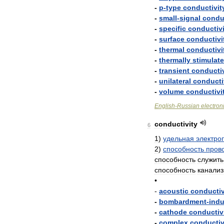
-
p
-
type
conductivit
-
small
-
signal
conduc
-
specific
conductivi
-
surface
conductivi
-
thermal
conductivi
-
thermally
stimulat
-
transient
conductiv
-
unilateral
conducti
-
volume
conductivi
English
-
Russian
electron
conductivity
6
1
)
удельная
электро
2
)
способность
пров
способность
служить
способность
канализ
•
-
acoustic
conductiv
-
bombardment
-
ind
-
cathode
conductiv
-
complex
conductiv