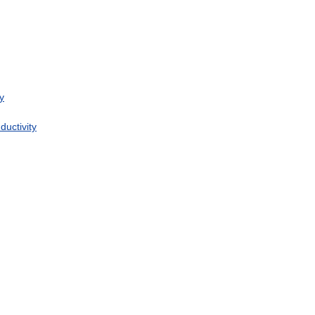
y
ductivity