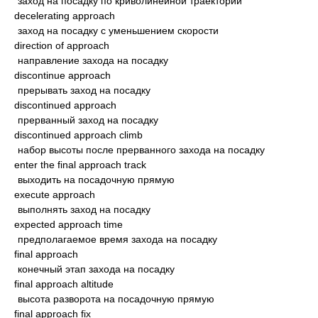
заход на посадку по криволинейной траектории
decelerating approach
заход на посадку с уменьшением скорости
direction of approach
направление захода на посадку
discontinue approach
прерывать заход на посадку
discontinued approach
прерванный заход на посадку
discontinued approach climb
набор высоты после прерванного захода на посадку
enter the final approach track
выходить на посадочную прямую
execute approach
выполнять заход на посадку
expected approach time
предполагаемое время захода на посадку
final approach
конечный этап захода на посадку
final approach altitude
высота разворота на посадочную прямую
final approach fix