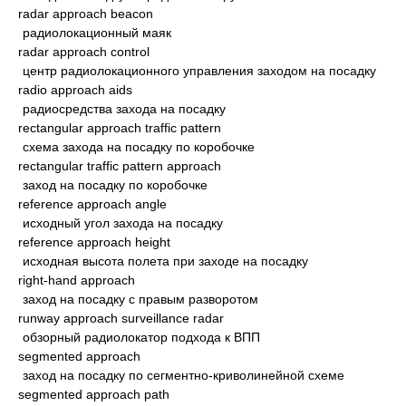
radar approach beacon
радиолокационный маяк
radar approach control
центр радиолокационного управления заходом на посадку
radio approach aids
радиосредства захода на посадку
rectangular approach traffic pattern
схема захода на посадку по коробочке
rectangular traffic pattern approach
заход на посадку по коробочке
reference approach angle
исходный угол захода на посадку
reference approach height
исходная высота полета при заходе на посадку
right-hand approach
заход на посадку с правым разворотом
runway approach surveillance radar
обзорный радиолокатор подхода к ВПП
segmented approach
заход на посадку по сегментно-криволинейной схеме
segmented approach path