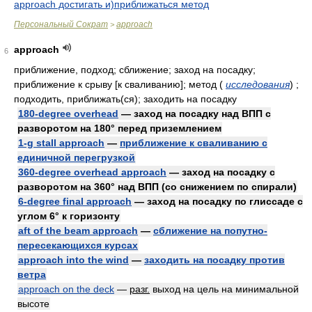
approach достигать и)приближаться метод
Персональный Сократ
approach
>
approach
6
приближение, подход; сближение; заход на посадку;
приближение к срыву [к сваливанию]; метод
(
исследования
)
;
подходить, приближать(ся); заходить на посадку
180-degree overhead
— заход на посадку над ВПП с
разворотом на 180° перед приземлением
1-g stall approach
—
приближение к сваливанию с
единичной перегрузкой
360-degree overhead approach
— заход на посадку с
разворотом на 360° над ВПП (со снижением по спирали)
6-degree final approach
— заход на посадку по глиссаде с
углом 6° к горизонту
aft of the beam approach
—
сближение на попутно-
пересекающихся курсах
approach into the wind
—
заходить на посадку против
ветра
approach on the deck
—
разг.
выход на цель на минимальной
высоте