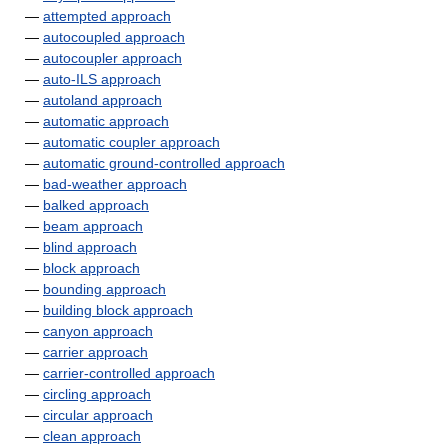
—
attempted approach
—
autocoupled approach
—
autocoupler approach
—
auto-ILS approach
—
autoland approach
—
automatic approach
—
automatic coupler approach
—
automatic ground-controlled approach
—
bad-weather approach
—
balked approach
—
beam approach
—
blind approach
—
block approach
—
bounding approach
—
building block approach
—
canyon approach
—
carrier approach
—
carrier-controlled approach
—
circling approach
—
circular approach
—
clean approach