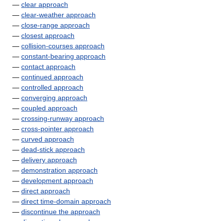
—
clear approach
—
clear-weather approach
—
close-range approach
—
closest approach
—
collision-courses approach
—
constant-bearing approach
—
contact approach
—
continued approach
—
controlled approach
—
converging approach
—
coupled approach
—
crossing-runway approach
—
cross-pointer approach
—
curved approach
—
dead-stick approach
—
delivery approach
—
demonstration approach
—
development approach
—
direct approach
—
direct time-domain approach
—
discontinue the approach