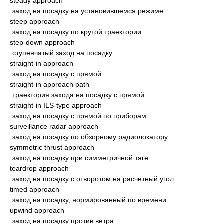
steady approach
заход на посадку на установившемся режиме
steep approach
заход на посадку по крутой траектории
step-down approach
ступенчатый заход на посадку
straight-in approach
заход на посадку с прямой
straight-in approach path
траектория захода на посадку с прямой
straight-in ILS-type approach
заход на посадку с прямой по приборам
surveillance radar approach
заход на посадку по обзорному радиолокатору
symmetric thrust approach
заход на посадку при симметричной тяге
teardrop approach
заход на посадку с отворотом на расчетный угол
timed approach
заход на посадку, нормированный по времени
upwind approach
заход на посадку против ветра