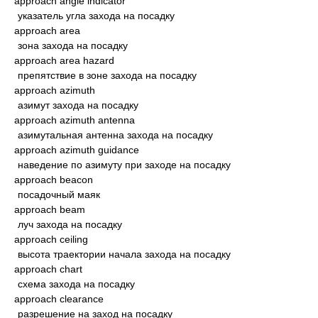
approach angle indicator
указатель угла захода на посадку
approach area
зона захода на посадку
approach area hazard
препятствие в зоне захода на посадку
approach azimuth
азимут захода на посадку
approach azimuth antenna
азимутальная антенна захода на посадку
approach azimuth guidance
наведение по азимуту при заходе на посадку
approach beacon
посадочный маяк
approach beam
луч захода на посадку
approach ceiling
высота траектории начала захода на посадку
approach chart
схема захода на посадку
approach clearance
разрешение на заход на посадку