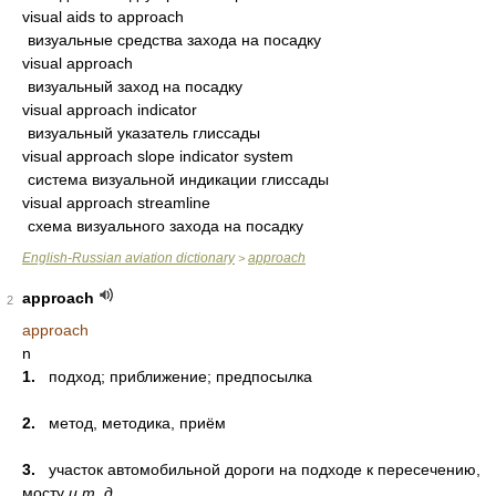
visual aids to approach
визуальные средства захода на посадку
visual approach
визуальный заход на посадку
visual approach indicator
визуальный указатель глиссады
visual approach slope indicator system
система визуальной индикации глиссады
visual approach streamline
схема визуального захода на посадку
English-Russian aviation dictionary
approach
>
approach
2
approach
n
1.
подход; приближение; предпосылка
2.
метод, методика, приём
3.
участок автомобильной дороги на подходе к пересечению,
мосту
и т. д.