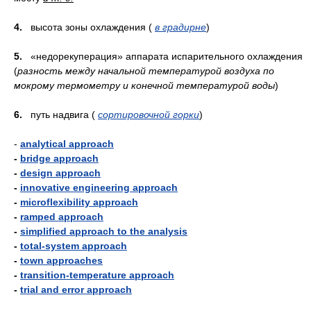
4.
высота зоны охлаждения (
в градирне
)
5.
«недорекуперация» аппарата испарительного охлаждения
(
разность между начальной температурой воздуха по
мокрому термометру и конечной температурой воды
)
6.
путь надвига (
сортировочной горки
)
-
analytical approach
-
bridge approach
-
design approach
-
innovative engineering approach
-
microflexibility approach
-
ramped approach
-
simplified approach to the analysis
-
total-system approach
-
town approaches
-
transition-temperature approach
-
trial and error approach