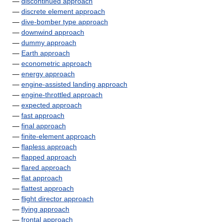
—
discontinued approach
—
discrete element approach
—
dive-bomber type approach
—
downwind approach
—
dummy approach
—
Earth approach
—
econometric approach
—
energy approach
—
engine-assisted landing approach
—
engine-throttled approach
—
expected approach
—
fast approach
—
final approach
—
finite-element approach
—
flapless approach
—
flapped approach
—
flared approach
—
flat approach
—
flattest approach
—
flight director approach
—
flying approach
—
frontal approach