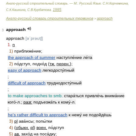
Англо-русский строительный словарь. — М.: Русский Язык
.
С.Н.Корчемкина,
1995
С.К.Кашкина, С.В.Курбатова
.
.
Англо-русский словарь строительных терминов
approach
>
approach
3
approach
[əˊprəυtʃ]
1.
n
1)
приближе́ние;
the approach of summer
наступле́ние ле́та
2)
по́дступ, подхо́д (
тж.
перен.
);
easy of approach
легкодосту́пный
;
difficult of approach
труднодосту́пный
;
to make approaches to smb.
стара́ться привле́чь внима́ние
кого́-л.;
разг.
подъезжа́ть к кому́-л.
;
he's rather difficult to approach
к нему́ не подойдёшь
3)
pl
ава́нсы; попы́тки
4)
(
обыкн.
pl
)
воен.
по́дступ
5)
ав.
захо́д на поса́дку;