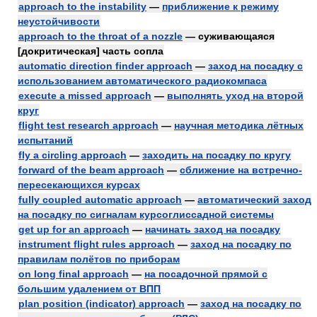
approach to the instability
—
приближение к режиму
неустойчивости
approach to the throat of a nozzle
— суживающаяся
[докритическая] часть сопла
automatic direction finder approach
—
заход на посадку с
использованием автоматического радиокомпаса
execute a missed approach
—
выполнять уход на второй
круг
flight test research approach
—
научная методика лётных
испытаний
fly a circling approach
—
заходить на посадку по кругу
forward of the beam approach
—
сближение на встречно-
пересекающихся курсах
fully coupled automatic approach
—
автоматический заход
на посадку по сигналам курсоглиссадной системы
get up for an approach
—
начинать заход на посадку
instrument flight rules approach
—
заход на посадку по
правилам полётов по приборам
on long final approach
—
на посадочной прямой с
большим удалением от ВПП
plan position (indicator) approach
—
заход на посадку по