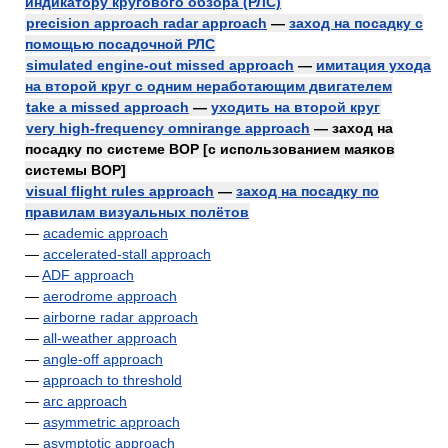
индикатору кругового обзора (РЛС)
precision approach radar approach
—
заход на посадку с
помощью посадочной РЛС
simulated engine-out missed approach
—
имитация ухода
на второй круг с одним неработающим двигателем
take a missed approach
—
уходить на второй круг
very high-frequency omnirange approach
— заход на
посадку по системе ВОР [с использованием маяков
системы ВОР]
visual flight rules approach
—
заход на посадку по
правилам визуальных полётов
—
academic approach
—
accelerated-stall approach
—
ADF approach
—
aerodrome approach
—
airborne radar approach
—
all-weather approach
—
angle-off approach
—
approach to threshold
—
arc approach
—
asymmetric approach
—
asymptotic approach