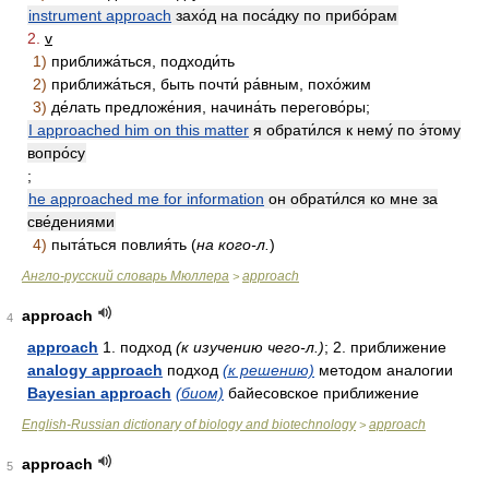
instrument approach
захо́д на поса́дку по прибо́рам
2.
v
1)
приближа́ться, подходи́ть
2)
приближа́ться, быть почти́ ра́вным, похо́жим
3)
де́лать предложе́ния, начина́ть перегово́ры;
I approached him on this matter
я обрати́лся к нему́ по э́тому
вопро́су
;
he approached me for information
он обрати́лся ко мне за
све́дениями
4)
пыта́ться повлия́ть (
на кого-л.
)
Англо-русский словарь Мюллера
approach
>
approach
4
approach
1. подход
(к изучению чего-л.)
; 2. приближение
analogy approach
подход
(к решению)
методом аналогии
Bayesian approach
(биом)
байесовское приближение
English-Russian dictionary of biology and biotechnology
approach
>
approach
5