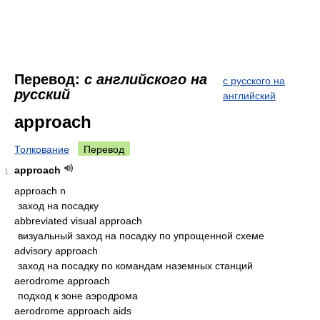
Перевод:
с английского на
с русского на
русский
английский
approach
Толкование
Перевод
approach
1
approach n
заход на посадку
abbreviated visual approach
визуальный заход на посадку по упрощенной схеме
advisory approach
заход на посадку по командам наземных станций
aerodrome approach
подход к зоне аэродрома
aerodrome approach aids