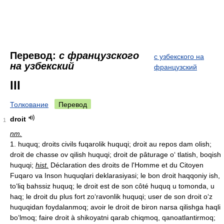
Перевод:
с французского
с узбекского на
на узбекский
французский
III
Толкование
Перевод
droit
1
nm.
1. huquq; droits civils fuqarolik huquqi; droit au repos dam olish;
droit de chasse ov qilish huquqi; droit de pâturage o‘ tlatish, boqish
huquqi;
hist.
Déclaration des droits de l'Homme et du Citoyen
Fuqaro va Inson huquqlari deklarasiyasi; le bon droit haqqoniy ish,
to‘liq bahssiz huquq; le droit est de son côté huquq u tomonda, u
haq; le droit du plus fort zo‘ravonlik huquqi; user de son droit o‘z
huquqidan foydalanmoq; avoir le droit de biron narsa qilishga haqli
bo‘lmoq; faire droit à shikoyatni qarab chiqmoq, qanoatlantirmoq;