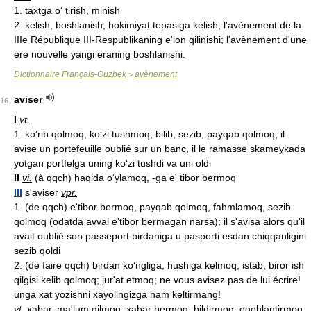
1. taxtga o‘ tirish, minish
2. kelish, boshlanish; hokimiyat tepasiga kelish; l'avènement de la
IIIe République III-Respublikaning e'lon qilinishi; l'avènement d'une
ère nouvelle yangi eraning boshlanishi.
Dictionnaire Français-Ouzbek
avènement
>
aviser
16
I
vt.
1. ko‘rib qolmoq, ko‘zi tushmoq; bilib, sezib, payqab qolmoq; il
avise un portefeuille oublié sur un banc, il le ramasse skameykada
yotgan portfelga uning ko‘zi tushdi va uni oldi
II
vi.
(à qqch) haqida o‘ylamoq, -ga e' tibor bermoq
III
s'aviser
vpr.
1. (de qqch) e'tibor bermoq, payqab qolmoq, fahmlamoq, sezib
qolmoq (odatda avval e'tibor bermagan narsa); il s'avisa alors qu'il
avait oublié son passeport birdaniga u pasporti esdan chiqqanligini
sezib qoldi
2. (de faire qqch) birdan ko‘ngliga, hushiga kelmoq, istab, biror ish
qilgisi kelib qolmoq; jur'at etmoq; ne vous avisez pas de lui écrire!
unga xat yozishni xayolingizga ham keltirmang!
vt.
xabar, ma'lum qilmoq; xabar bermoq; bildirmoq; ogohlantirmoq,