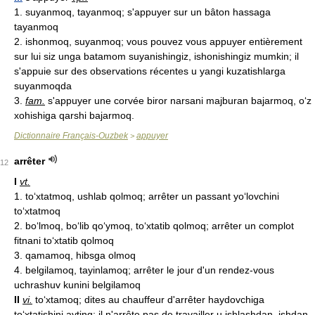
1. suyanmoq, tayanmoq; s'appuyer sur un bâton hassaga
tayanmoq
2. ishonmoq, suyanmoq; vous pouvez vous appuyer entièrement
sur lui siz unga batamom suyanishingiz, ishonishingiz mumkin; il
s'appuie sur des observations récentes u yangi kuzatishlarga
suyanmoqda
3.
fam.
s'appuyer une corvée biror narsani majburan bajarmoq, o‘z
xohishiga qarshi bajarmoq.
Dictionnaire Français-Ouzbek
appuyer
>
arrêter
12
I
vt.
1. to‘xtatmoq, ushlab qolmoq; arrêter un passant yo‘lovchini
to‘xtatmoq
2. bo‘lmoq, bo‘lib qo‘ymoq, to‘xtatib qolmoq; arrêter un complot
fitnani to‘xtatib qolmoq
3. qamamoq, hibsga olmoq
4. belgilamoq, tayinlamoq; arrêter le jour d'un rendez-vous
uchrashuv kunini belgilamoq
II
vi.
to‘xtamoq; dites au chauffeur d'arrêter haydovchiga
to‘xtatishini ayting; il n'arrête pas de travailler u ishlashdan, ishdan