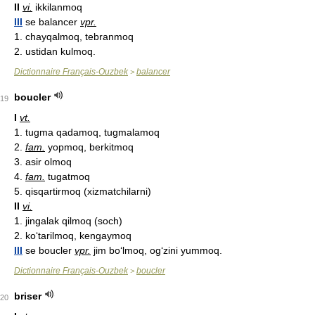
II
vi.
ikkilanmoq
III
se balancer
vpr.
1. chayqalmoq, tebranmoq
2. ustidan kulmoq.
Dictionnaire Français-Ouzbek
balancer
>
boucler
19
I
vt.
1. tugma qadamoq, tugmalamoq
2.
fam.
yopmoq, berkitmoq
3. asir olmoq
4.
fam.
tugatmoq
5. qisqartirmoq (xizmatchilarni)
II
vi.
1. jingalak qilmoq (soch)
2. ko‘tarilmoq, kengaymoq
III
se boucler
vpr.
jim bo‘lmoq, og‘zini yummoq.
Dictionnaire Français-Ouzbek
boucler
>
briser
20