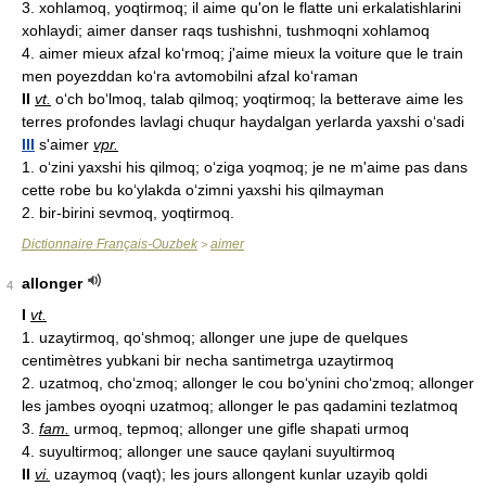
3. xohlamoq, yoqtirmoq; il aime qu'on le flatte uni erkalatishlarini
xohlaydi; aimer danser raqs tushishni, tushmoqni xohlamoq
4. aimer mieux afzal ko‘rmoq; j'aime mieux la voiture que le train
men poyezddan ko‘ra avtomobilni afzal ko‘raman
II
vt.
o‘ch bo‘lmoq, talab qilmoq; yoqtirmoq; la betterave aime les
terres profondes lavlagi chuqur haydalgan yerlarda yaxshi o‘sadi
III
s'aimer
vpr.
1. o‘zini yaxshi his qilmoq; o‘ziga yoqmoq; je ne m'aime pas dans
cette robe bu ko‘ylakda o‘zimni yaxshi his qilmayman
2. bir-birini sevmoq, yoqtirmoq.
Dictionnaire Français-Ouzbek
aimer
>
allonger
4
I
vt.
1. uzaytirmoq, qo‘shmoq; allonger une jupe de quelques
centimètres yubkani bir necha santimetrga uzaytirmoq
2. uzatmoq, cho‘zmoq; allonger le cou bo‘ynini cho‘zmoq; allonger
les jambes oyoqni uzatmoq; allonger le pas qadamini tezlatmoq
3.
fam.
urmoq, tepmoq; allonger une gifle shapati urmoq
4. suyultirmoq; allonger une sauce qaylani suyultirmoq
II
vi.
uzaymoq (vaqt); les jours allongent kunlar uzayib qoldi