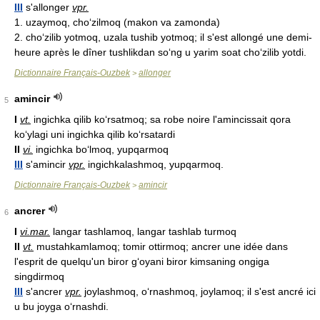
III
s'allonger
vpr.
1. uzaymoq, cho‘zilmoq (makon va zamonda)
2. cho‘zilib yotmoq, uzala tushib yotmoq; il s'est allongé une demi-
heure après le dîner tushlikdan so‘ng u yarim soat cho‘zilib yotdi.
Dictionnaire Français-Ouzbek
allonger
>
amincir
5
I
vt.
ingichka qilib ko‘rsatmoq; sa robe noire l'amincissait qora
ko‘ylagi uni ingichka qilib ko‘rsatardi
II
vi.
ingichka bo‘lmoq, yupqarmoq
III
s'amincir
vpr.
ingichkalashmoq, yupqarmoq.
Dictionnaire Français-Ouzbek
amincir
>
ancrer
6
I
vi.
mar.
langar tashlamoq, langar tashlab turmoq
II
vt.
mustahkamlamoq; tomir ottirmoq; ancrer une idée dans
l'esprit de quelqu'un biror g‘oyani biror kimsaning ongiga
singdirmoq
III
s'ancrer
vpr.
joylashmoq, o‘rnashmoq, joylamoq; il s'est ancré ici
u bu joyga o‘rnashdi.