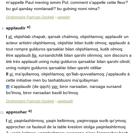
m'appelle Paul mening ismim Pol; comment s'appelle cette fleur?
bu gul qanday nomlanadi? bu gulning nomi nima?
Dictionnaire Français-Ouzbek
appeler
>
applaudir
9
I
vt.
olqishlab chapak, qarsak chalmoq, olqishlamoq; applaudir un
acteur artistni olqishlamoq, olqishlar bilan kutib olmoq; applaudir à
tout rompre gulduros qarsaklar bilan olqishlamoq, kutib olmoq;
être applaudi
fig.
xursandchilik bilan qarshi olinmoq; son discours a
été très applaudi uning nutqi gulduros qarsaklar bilan qarshi olindi;
uning nutqini gulduros qarsaklar bilan qarshi oldilar
II
vi.
ma'qullamoq, olqishlamoq; qo‘llab-quvvatlamoq; j'applaudis à
cette initiative men bu tashabbusni ma'qullayman
III
s'applaudir (de qqch)
vpr.
biror narsadan, narsaga xursand
bo‘lmoq, biror narsadan baxtli bo‘lmoq.
Dictionnaire Français-Ouzbek
applaudir
>
approcher
10
I
vt.
yaqinlashtirmoq, yaqin keltirmoq, yaqinroqqa surib qo‘ymoq;
approcher ce fauteuil de la table kresloni stolga yaqinlashtirmoq