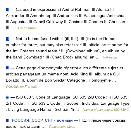
III
— (as used in expressions) Abd al Rahman III Afonso III
Alexander III Amenhotep III Andronicus III Palaeologus Antiochus
III Augustus III Cabell Calloway III Casimir III Charles III Christian
III …
Universalium
III
— Not to be confused with Ill (ill, ILL). III (iii) is the Roman
number for three, but may also refer to: * III, official artist name for
the Inti Creates sound team * III (Download album), an album by
the band Download * III (Chad Brock album), an …
Wikipedia
III
— Cette page d’homonymie répertorie les différents sujets et
articles partageant un même nom. Acid King III, album de Gui
Boratto III, album de Bob Sinclar Catégorie : Homonymie …
Wikipédia en Français
iii
— ISO 639 3 Code of Language ISO 639 2/B Code : iii ISO 639
2/T Code : iii ISO 639 1 Code : ii Scope : Individual Language Type
: Living Language Name : Sichuan Yi …
Names of Languages ISO 639-3
III. РОССИЯ. СССР. СНГ - полный
— III.1. Племенные союзы
восточных славян …
Правители Мира