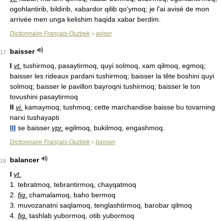
ogohlantirib, bildirib, xabardor qilib qo‘ymoq; je l'ai avisé de mon
arrivée men unga kelishim haqida xabar berdim.
Dictionnaire Français-Ouzbek
aviser
>
baisser
17
I
vt.
tushirmoq, pasaytirmoq, quyi solmoq, xam qilmoq, egmoq;
baisser les rideaux pardani tushirmoq; baisser la tête boshini quyi
solmoq; baisser le pavillon bayroqni tushirmoq; baisser le ton
tovushini pasaytirmoq
II
vi.
kamaymoq, tushmoq; cette marchandise baisse bu tovarning
narxi tushayapti
III
se baisser
vpr.
egilmoq, bukilmoq, engashmoq.
Dictionnaire Français-Ouzbek
baisser
>
balancer
18
I
vt.
1. tebratmoq, tebrantirmoq, chayqatmoq
2.
fig.
chamalamoq, baho bermoq
3. muvozanatni saqlamoq, tenglashtirmoq, barobar qilmoq
4.
fig.
tashlab yubormoq, otib yubormoq