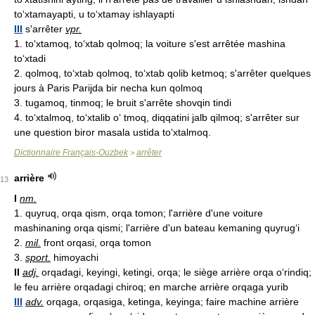
to‘xtamayapti, u to‘xtamay ishlayapti
III
s'arrêter
vpr.
1. to‘xtamoq, to‘xtab qolmoq; la voiture s'est arrêtée mashina
to‘xtadi
2. qolmoq, to‘xtab qolmoq, to‘xtab qolib ketmoq; s'arrêter quelques
jours à Paris Parijda bir necha kun qolmoq
3. tugamoq, tinmoq; le bruit s'arrête shovqin tindi
4. to‘xtalmoq, to‘xtalib o‘ tmoq, diqqatini jalb qilmoq; s'arrêter sur
une question biror masala ustida to‘xtalmoq.
Dictionnaire Français-Ouzbek
arrêter
>
arrière
13
I
nm.
1. quyruq, orqa qism, orqa tomon; l'arrière d'une voiture
mashinaning orqa qismi; l'arrière d'un bateau kemaning quyrug‘i
2.
mil.
front orqasi, orqa tomon
3.
sport.
himoyachi
II
adj.
orqadagi, keyingi, ketingi, orqa; le siège arrière orqa o‘rindiq;
le feu arrière orqadagi chiroq; en marche arrière orqaga yurib
III
adv.
orqaga, orqasiga, ketinga, keyinga; faire machine arrière