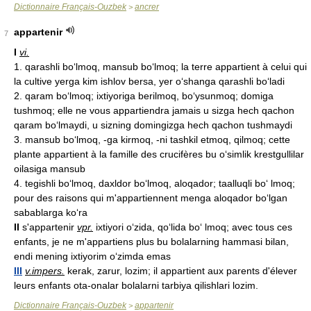
Dictionnaire Français-Ouzbek
ancrer
>
appartenir
7
I
vi.
1. qarashli bo‘lmoq, mansub bo‘lmoq; la terre appartient à celui qui
la cultive yerga kim ishlov bersa, yer o‘shanga qarashli bo‘ladi
2. qaram bo‘lmoq; ixtiyoriga berilmoq, bo‘ysunmoq; domiga
tushmoq; elle ne vous appartiendra jamais u sizga hech qachon
qaram bo‘lmaydi, u sizning domingizga hech qachon tushmaydi
3. mansub bo‘lmoq, -ga kirmoq, -ni tashkil etmoq, qilmoq; cette
plante appartient à la famille des crucifères bu o‘simlik krestgullilar
oilasiga mansub
4. tegishli bo‘lmoq, daxldor bo‘lmoq, aloqador; taalluqli bo‘ lmoq;
pour des raisons qui m'appartiennent menga aloqador bo‘lgan
sabablarga ko‘ra
II
s'appartenir
vpr.
ixtiyori o‘zida, qo‘lida bo‘ lmoq; avec tous ces
enfants, je ne m'appartiens plus bu bolalarning hammasi bilan,
endi mening ixtiyorim o‘zimda emas
III
v.
impers.
kerak, zarur, lozim; il appartient aux parents d'élever
leurs enfants ota-onalar bolalarni tarbiya qilishlari lozim.
Dictionnaire Français-Ouzbek
appartenir
>