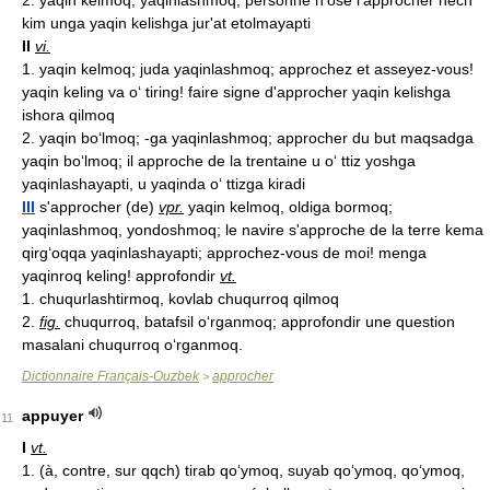
2. yaqin kelmoq, yaqinlashmoq; personne n'ose l'approcher hech
kim unga yaqin kelishga jur'at etolmayapti
II
vi.
1. yaqin kelmoq; juda yaqinlashmoq; approchez et asseyez-vous!
yaqin keling va o‘ tiring! faire signe d'approcher yaqin kelishga
ishora qilmoq
2. yaqin bo‘lmoq; -ga yaqinlashmoq; approcher du but maqsadga
yaqin bo‘lmoq; il approche de la trentaine u o‘ ttiz yoshga
yaqinlashayapti, u yaqinda o‘ ttizga kiradi
III
s'approcher (de)
vpr.
yaqin kelmoq, oldiga bormoq;
yaqinlashmoq, yondoshmoq; le navire s'approche de la terre kema
qirg‘oqqa yaqinlashayapti; approchez-vous de moi! menga
yaqinroq keling! approfondir
vt.
1. chuqurlashtirmoq, kovlab chuqurroq qilmoq
2.
fig.
chuqurroq, batafsil o‘rganmoq; approfondir une question
masalani chuqurroq o‘rganmoq.
Dictionnaire Français-Ouzbek
approcher
>
appuyer
11
I
vt.
1. (à, contre, sur qqch) tirab qo‘ymoq, suyab qo‘ymoq, qo‘ymoq,