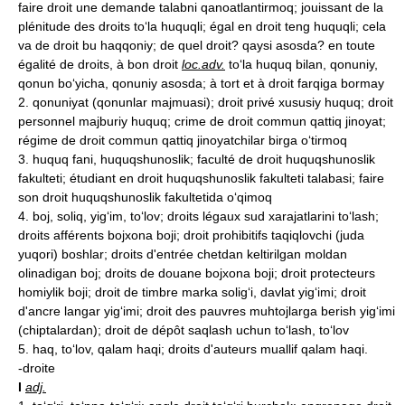
faire droit une demande talabni qanoatlantirmoq; jouissant de la
plénitude des droits to‘la huquqli; égal en droit teng huquqli; cela
va de droit bu haqqoniy; de quel droit? qaysi asosda? en toute
égalité de droits, à bon droit
loc.
adv.
to‘la huquq bilan, qonuniy,
qonun bo‘yicha, qonuniy asosda; à tort et à droit farqiga bormay
2. qonuniyat (qonunlar majmuasi); droit privé xususiy huquq; droit
personnel majburiy huquq; crime de droit commun qattiq jinoyat;
régime de droit commun qattiq jinoyatchilar birga o‘tirmoq
3. huquq fani, huquqshunoslik; faculté de droit huquqshunoslik
fakulteti; étudiant en droit huquqshunoslik fakulteti talabasi; faire
son droit huquqshunoslik fakultetida o‘qimoq
4. boj, soliq, yig‘im, to‘lov; droits légaux sud xarajatlarini to‘lash;
droits afférents bojxona boji; droit prohibitifs taqiqlovchi (juda
yuqori) boshlar; droits d'entrée chetdan keltirilgan moldan
olinadigan boj; droits de douane bojxona boji; droit protecteurs
homiylik boji; droit de timbre marka solig‘i, davlat yig‘imi; droit
d'ancre langar yig‘imi; droit des pauvres muhtojlarga berish yig‘imi
(chiptalardan); droit de dépôt saqlash uchun to‘lash, to‘lov
5. haq, to‘lov, qalam haqi; droits d'auteurs muallif qalam haqi.
-droite
I
adj.