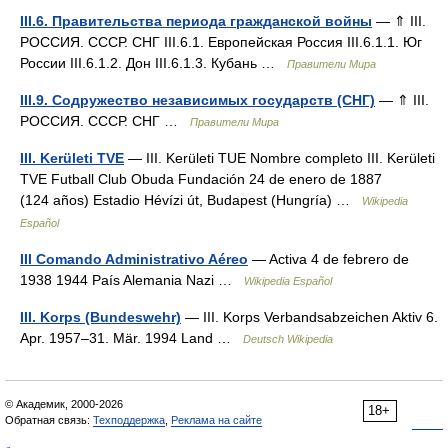
III.6. Правительства периода гражданской войны
— ⇑ III.
РОССИЯ. СССР. СНГ III.6.1. Европейская Россия III.6.1.1. Юг
России III.6.1.2. Дон III.6.1.3. Кубань …
Правители Мира
III.9. Содружество независимых государств (СНГ)
— ⇑ III.
РОССИЯ. СССР. СНГ …
Правители Мира
III. Kerületi TVE
— III. Kerületi TUE Nombre completo III. Kerületi
TVE Futball Club Obuda Fundación 24 de enero de 1887
(124 años) Estadio Hévízi út, Budapest (Hungría) …
Wikipedia
Español
III Comando Administrativo Aéreo
— Activa 4 de febrero de
1938 1944 País Alemania Nazi …
Wikipedia Español
III. Korps (Bundeswehr)
— III. Korps Verbandsabzeichen Aktiv 6.
Apr. 1957–31. Mär. 1994 Land …
Deutsch Wikipedia
© Академик, 2000-2026
18+
Обратная связь:
Техподдержка
,
Реклама на сайте