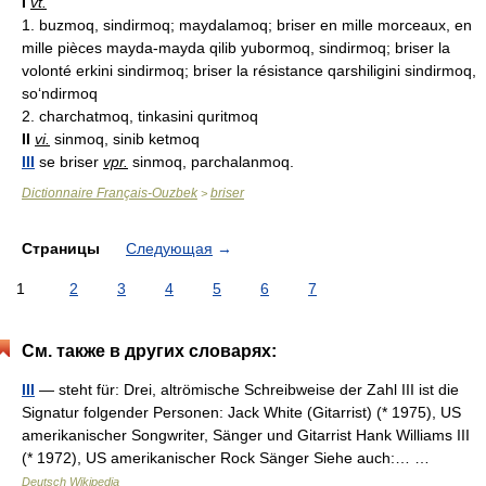
I
vt.
1. buzmoq, sindirmoq; maydalamoq; briser en mille morceaux, en
mille pièces mayda-mayda qilib yubormoq, sindirmoq; briser la
volonté erkini sindirmoq; briser la résistance qarshiligini sindirmoq,
so‘ndirmoq
2. charchatmoq, tinkasini quritmoq
II
vi.
sinmoq, sinib ketmoq
III
se briser
vpr.
sinmoq, parchalanmoq.
Dictionnaire Français-Ouzbek
briser
>
Страницы
Следующая
→
1
2
3
4
5
6
7
См. также в других словарях:
III
— steht für: Drei, altrömische Schreibweise der Zahl III ist die
Signatur folgender Personen: Jack White (Gitarrist) (* 1975), US
amerikanischer Songwriter, Sänger und Gitarrist Hank Williams III
(* 1972), US amerikanischer Rock Sänger Siehe auch:… …
Deutsch Wikipedia