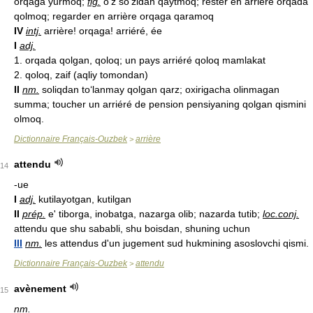
orqaga yurmoq;
fig.
o‘z so‘zidan qaytmoq; rester en arrière orqada
qolmoq; regarder en arrière orqaga qaramoq
IV
intj.
arrière! orqaga! arriéré, ée
I
adj.
1. orqada qolgan, qoloq; un pays arriéré qoloq mamlakat
2. qoloq, zaif (aqliy tomondan)
II
nm.
soliqdan to‘lanmay qolgan qarz; oxirigacha olinmagan
summa; toucher un arriéré de pension pensiyaning qolgan qismini
olmoq.
Dictionnaire Français-Ouzbek
arrière
>
attendu
14
-ue
I
adj.
kutilayotgan, kutilgan
II
prép.
e' tiborga, inobatga, nazarga olib; nazarda tutib;
loc.
conj.
attendu que shu sababli, shu boisdan, shuning uchun
III
nm.
les attendus d'un jugement sud hukmining asoslovchi qismi.
Dictionnaire Français-Ouzbek
attendu
>
avènement
15
nm.