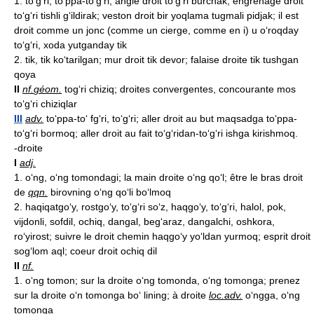
1. to‘g‘ri, to‘ppa-to‘g‘ri; angle droit to‘g‘ri burchak; engrenage droit
to‘g‘ri tishli g‘ildirak; veston droit bir yoqlama tugmali pidjak; il est
droit comme un jonc (comme un cierge, comme en i) u o‘roqday
to‘g‘ri, xoda yutganday tik
2. tik, tik ko‘tarilgan; mur droit tik devor; falaise droite tik tushgan
qoya
II
nf.
géom.
tog‘ri chiziq; droites convergentes, concourante mos
to‘g‘ri chiziqlar
III
adv.
to‘ppa-to‘ fg‘ri, to‘g‘ri; aller droit au but maqsadga to‘ppa-
to‘g‘ri bormoq; aller droit au fait to‘g‘ridan-to‘g‘ri ishga kirishmoq.
-droite
I
adj.
1. o‘ng, o‘ng tomondagi; la main droite o‘ng qo‘l; être le bras droit
de
qqn.
birovning o‘ng qo‘li bo‘lmoq
2. haqiqatgo‘y, rostgo‘y, to‘g‘ri so‘z, haqgo‘y, to‘g‘ri, halol, pok,
vijdonli, sofdil, ochiq, dangal, beg‘araz, dangalchi, oshkora,
ro‘yirost; suivre le droit chemin haqgo‘y yo‘ldan yurmoq; esprit droit
sog‘lom aql; coeur droit ochiq dil
II
nf.
1. o‘ng tomon; sur la droite o‘ng tomonda, o‘ng tomonga; prenez
sur la droite o‘n tomonga bo‘ lining; à droite
loc.
adv.
o‘ngga, o‘ng
tomonga