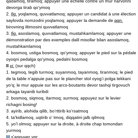
qadamoq, tiramoq; appuyer une échelle contre un mur narvonni
devorga tirab qo‘ymoq
2.
fig.
yoqlamoq, quvvatlamoq; appuyer un candidat à une élection
saylovda nomzodni yoqlamoq; appuyer la demande de
qqn.
birovning iltimosini quvvatlamoq
3.
fig.
asoslamoq, quvvatlamoq, mustahkamlamoq; appuyer une
démonstration par des exemples dalil misollar bilan asoslamoq,
mustahkamlamoq
4. bosmoq, ustiga bosmoq, qo‘ymoq; appuyer le pied sur la pédale
oyoqni pedalga qo‘ymoq, pedalni bosmoq
II
vi.
(sur qqch)
1. tegmoq, tegib turmoq; suyanmoq, tayanmoq, tiranmoq; le pied
de la table n'appuie pas sur le plancher stol oyog‘i polga tekkani
yo‘q; le mur appuie sur les arcs-boutants devor tashqi tirgovuch
arkaga tayanib turibdi
2. bosmoq, siqmoq, itarmoq; surmoq; appuyez sur le levier
richagni bosing!
3. ayirib, alohida qilib, bo‘rttirib ko‘rsatmoq
4. ta'kidlamoq, uqtirib o‘ tmoq, diqqatini jalb qilmoq
5. yo‘l olmoq; appuyer sur la droite, à droite chap tomondan
yurmoq
III
s'appuyer
vpr.