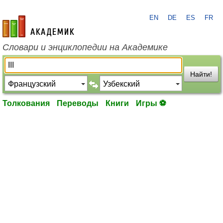
EN
DE
ES
FR
academic.ru
Словари и энциклопедии на Академике
Найти!
Толкования
Переводы
Книги
Игры ⚽