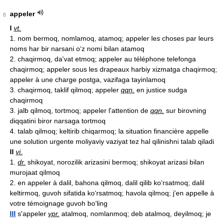
appeler
8
I
vt.
1. nom bermoq, nomlamoq, atamoq; appeler les choses par leurs
noms har bir narsani o‘z nomi bilan atamoq
2. chaqirmoq, da'vat etmoq; appeler au téléphone telefonga
chaqirmoq; appeler sous les drapeaux harbiy xizmatga chaqirmoq;
appeler à une charge postga, vazifaga tayinlamoq
3. chaqirmoq, taklif qilmoq; appeler
qqn.
en justice sudga
chaqirmoq
3. jalb qilmoq, tortmoq; appeler l'attention de
qqn.
sur birovning
diqqatini biror narsaga tortmoq
4. talab qilmoq; keltirib chiqarmoq; la situation financière appelle
une solution urgente moliyaviy vaziyat tez hal qilinishni talab qiladi
II
vi.
1.
dr.
shikoyat, norozilik arizasini bermoq; shikoyat arizasi bilan
murojaat qilmoq
2. en appeler à dalil, bahona qilmoq, dalil qilib ko‘rsatmoq; dalil
keltirmoq, guvoh sifatida ko‘rsatmoq; havola qilmoq; j'en appelle à
votre témoignage guvoh bo‘ling
III
s'appeler
vpr.
atalmoq, nomlanmoq; deb atalmoq, deyilmoq; je