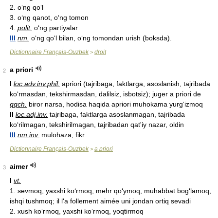
2. o‘ng qo‘l
3. o‘ng qanot, o‘ng tomon
4.
polit.
o‘ng partiyalar
III
nm.
o‘ng qo‘l bilan, o‘ng tomondan urish (boksda).
Dictionnaire Français-Ouzbek
droit
>
a priori
2
I
loc.
adv.
inv.
phil.
apriori (tajribaga, faktlarga, asoslanish, tajribada
ko‘rmasdan, tekshirmasdan, dalilsiz, isbotsiz); juger a priori de
qqch.
biror narsa, hodisa haqida apriori muhokama yurg‘izmoq
II
loc.
adj.
inv.
tajribaga, faktlarga asoslanmagan, tajribada
ko‘rilmagan, tekshirilmagan, tajribadan qat'iy nazar, oldin
III
nm.
inv.
mulohaza, fikr.
Dictionnaire Français-Ouzbek
a priori
>
aimer
3
I
vt.
1. sevmoq, yaxshi ko‘rmoq, mehr qo‘ymoq, muhabbat bog‘lamoq,
ishqi tushmoq; il l'a follement aimée uni jondan ortiq sevadi
2. xush ko‘rmoq, yaxshi ko‘rmoq, yoqtirmoq