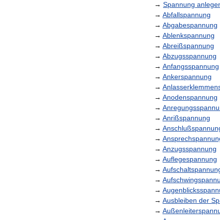
→
Spannung
anlege
→
Abfallspannung
→
Abgabespannung
→
Ablenkspannung
→
Abreißspannung
→
Abzugsspannung
→
Anfangsspannung
→
Ankerspannung
→
Anlasserklemmen
→
Anodenspannung
→
Anregungsspannu
→
Anrißspannung
→
Anschlußspannun
→
Ansprechspannun
→
Anzugsspannung
→
Auflegespannung
→
Aufschaltspannun
→
Aufschwingspann
→
Augenblicksspan
→
Ausbleiben
der
Sp
→
Außenleiterspann