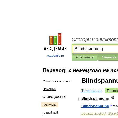
Словари и энциклоп
academic.ru
Толкования
Переводы
Перевод:
с немецкого на вс
Blindspann
Со всех языков на:
Немецкий
Толкование
Перев
С немецкого на:
Blindspannung
1
Все языки
Blindspannung
f
rea
Английский
Deutsch
-
Englisch
Wörter