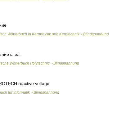
ние
isch
Wörterbuch
in
Kernphysik
und
Kerntechnik
Blindspannung
>
ение
с
.
эл
.
ische
Wörterbuch
Polytechnic
Blindspannung
>
ROTECH
reactive
voltage
buch
für
Informatik
Blindspannung
>