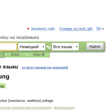
Запомнить сайт
Словарь на свой сайт
RU
едии на Академике
Найти!
Книги
Игры ⚽
е языки
со всех языков на немецкий
ung
од
ctive
[
reactance
,
wattless
]
voltage
buch
der
Elektrotechnik
und
Elektronik
Blindspannung
>