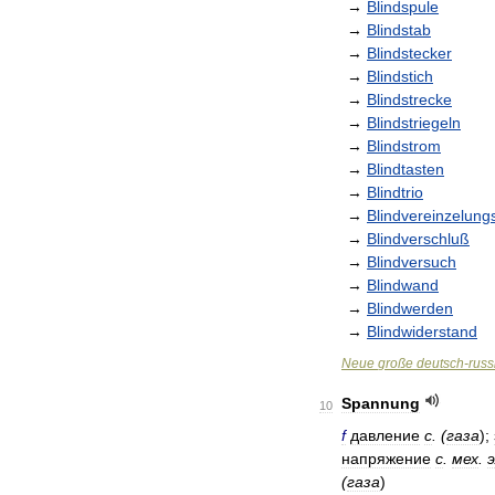
→
Blindspule
→
Blindstab
→
Blindstecker
→
Blindstich
→
Blindstrecke
→
Blindstriegeln
→
Blindstrom
→
Blindtasten
→
Blindtrio
→
Blindvereinzelung
→
Blindverschluß
→
Blindversuch
→
Blindwand
→
Blindwerden
→
Blindwiderstand
Neue
große
deutsch
-
russ
Spannung
10
f
давление
с
. (
газа
);
напряжение
с
.
мех
.
(
газа
)