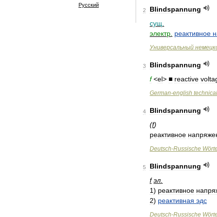
Русский
Blindspannung
2
сущ
.
электр
.
реактивное
н
Универсальный
немецк
Blindspannung
3
f
<
el
>
■
reactive
volta
German
-
english
technica
Blindspannung
4
(
f
)
реактивное
напряже
Deutsch
-
Russische
Wört
Blindspannung
5
f
эл
.
1
)
реактивное
напря
2
)
реактивная
эдс
Deutsch
-
Russische
Wört