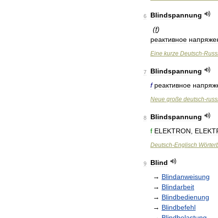
Blindspannung
6
(
f
)
реактивное
напряже
Eine
kurze
Deutsch
-
Russ
Blindspannung
7
f
реактивное
напряж
Neue
große
deutsch
-
russ
Blindspannung
8
f
ELEKTRON
,
ELEKT
Deutsch
-
Englisch
Wörter
Blind
9
→
Blindanweisung
→
Blindarbeit
→
Blindbedienung
→
Blindbefehl
→
Blindbelastung