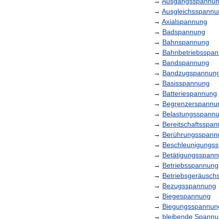
→
Ausgangsspannu
→
Ausgleichsspannu
→
Axialspannung
→
Badspannung
→
Bahnspannung
→
Bahnbetriebsspa
→
Bandspannung
→
Bandzugspannun
→
Basisspannung
→
Batteriespannung
→
Begrenzerspannu
→
Belastungsspann
→
Bereitschaftsspa
→
Berührungsspann
→
Beschleunigungs
→
Betätigungsspan
→
Betriebsspannung
→
Betriebsgeräusch
→
Bezugsspannung
→
Biegespannung
→
Biegungsspannun
→
bleibende
Spannu