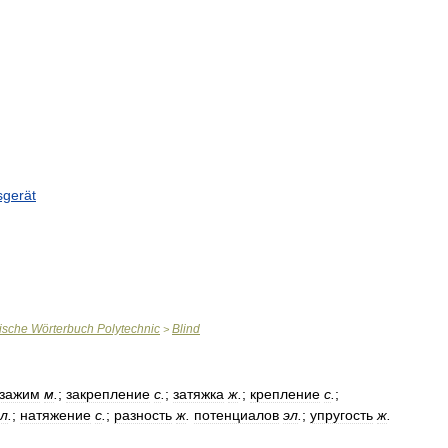
sgerät
ische
Wörterbuch
Polytechnic
Blind
>
зажим
м
.
;
закрепление
с
.
;
затяжка
ж
.
;
крепление
с
.
;
эл
.
;
натяжение
с
.
;
разность
ж
.
потенциалов
эл
.
;
упругость
ж
.