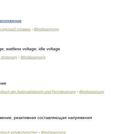
апряжение
о
-
русский
словарь
Blindspannung
>
ge
;
wattless
voltage
;
idle
voltage
l
dictionary
Blindspannung
>
ние
erbuch
der
Automatisierung
und
Fernsteuerung
Blindspannung
>
жение
;
реактивная
составляющая
напряжения
erbuch
polytechnischen
Blindspannung
>