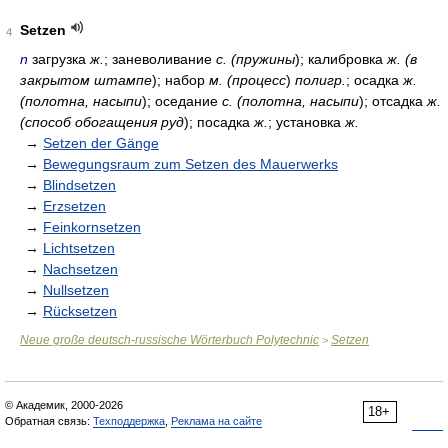
Setzen
4
n
загрузка
ж.
; заневоливание
с. (пружины
); калибровка
ж. (в
закрытом штампе
); набор
м. (процесс
)
полигр.
; осадка
ж.
(полотна, насыпи
); оседание
с. (полотна, насыпи
); отсадка
ж.
(способ обогащения руд
); посадка
ж.
; установка
ж.
→
Setzen der Gänge
→
Bewegungsraum zum Setzen des Mauerwerks
→
Blindsetzen
→
Erzsetzen
→
Feinkornsetzen
→
Lichtsetzen
→
Nachsetzen
→
Nullsetzen
→
Rücksetzen
Neue große deutsch-russische Wörterbuch Polytechnic
Setzen
>
© Академик, 2000-2026
18+
Обратная связь:
Техподдержка
,
Реклама на сайте