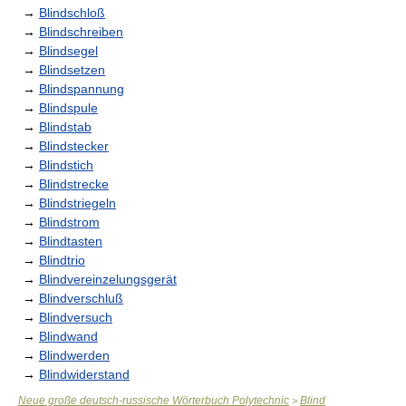
→
Blindschloß
→
Blindschreiben
→
Blindsegel
→
Blindsetzen
→
Blindspannung
→
Blindspule
→
Blindstab
→
Blindstecker
→
Blindstich
→
Blindstrecke
→
Blindstriegeln
→
Blindstrom
→
Blindtasten
→
Blindtrio
→
Blindvereinzelungsgerät
→
Blindverschluß
→
Blindversuch
→
Blindwand
→
Blindwerden
→
Blindwiderstand
Neue große deutsch-russische Wörterbuch Polytechnic
Blind
>