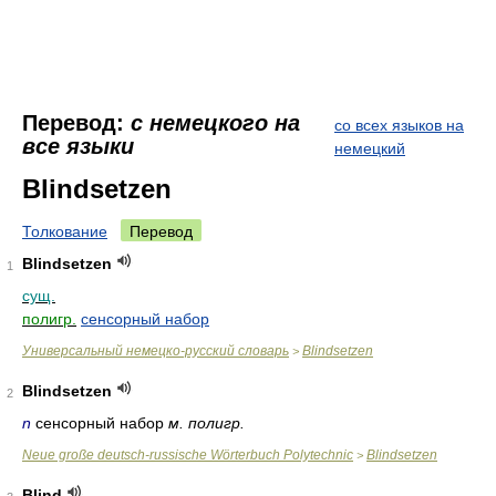
Перевод:
с немецкого на
со всех языков на
все языки
немецкий
Blindsetzen
Толкование
Перевод
Blindsetzen
1
сущ.
полигр.
сенсорный набор
Универсальный немецко-русский словарь
Blindsetzen
>
Blindsetzen
2
n
сенсорный набор
м. полигр.
Neue große deutsch-russische Wörterbuch Polytechnic
Blindsetzen
>
Blind