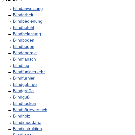
3
→
Blindanweisung
→
Blindarbeit
→
Blindbedienung
→
Blindbefehl
→
Blindbelastung
→
Blindboden
→
Blindbogen
→
Blindenergie
→
Blindflansch
→
Blindflug
→
Blindfunkverkehr
→
Blindfurnier
→
Blindgebirge
→
Blindgröße
→
Blindguß
→
Blindhacken
→
Blindhärteversuch
→
Blindholz
→
Blindimpedanz
→
Blindinstruktion