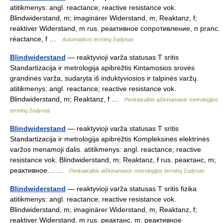
atitikmenys: angl. reactance; reactive resistance vok.
Blindwiderstand, m; imaginärer Widerstand, m; Reaktanz, f;
reaktiver Widerstand, m rus. реактивное сопротивление, n pranc.
réactance, f …
Automatikos terminų žodynas
Blindwiderstand
— reaktyvioji varža statusas T sritis
Standartizacija ir metrologija apibrėžtis Kintamosios srovės
grandinės varža, sudaryta iš induktyviosios ir talpinės varžų.
atitikmenys: angl. reactance; reactive resistance vok.
Blindwiderstand, m; Reaktanz, f …
Penkiakalbis aiškinamasis metrologijos
terminų žodynas
Blindwiderstand
— reaktyvioji varža statusas T sritis
Standartizacija ir metrologija apibrėžtis Kompleksinės elektrinės
varžos menamoji dalis. atitikmenys: angl. reactance; reactive
resistance vok. Blindwiderstand, m; Reaktanz, f rus. реактанс, m;
реактивное… …
Penkiakalbis aiškinamasis metrologijos terminų žodynas
Blindwiderstand
— reaktyvioji varža statusas T sritis fizika
atitikmenys: angl. reactance; reactive resistance vok.
Blindwiderstand, m; imaginärer Widerstand, m; Reaktanz, f;
reaktiver Widerstand, m rus. реактанс, m; реактивное