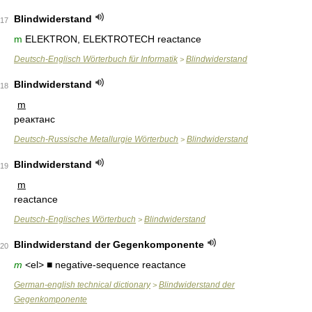
Blindwiderstand
17
m
ELEKTRON, ELEKTROTECH reactance
Deutsch-Englisch Wörterbuch für Informatik
Blindwiderstand
>
Blindwiderstand
18
m
реактанс
Deutsch-Russische Metallurgie Wörterbuch
Blindwiderstand
>
Blindwiderstand
19
m
reactance
Deutsch-Englisches Wörterbuch
Blindwiderstand
>
Blindwiderstand der Gegenkomponente
20
m
<el> ■ negative-sequence reactance
German-english technical dictionary
Blindwiderstand der
>
Gegenkomponente