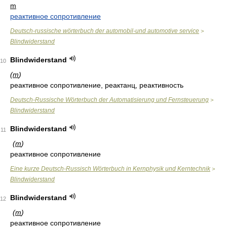
m
реактивное сопротивление
Deutsch-russische wörterbuch der automobil-und automotive service
>
Blindwiderstand
Blindwiderstand
10
(
m
)
реактивное сопротивление, реактанц, реактивность
Deutsch-Russische Wörterbuch der Automatisierung und Fernsteuerung
>
Blindwiderstand
Blindwiderstand
11
(
m
)
реактивное сопротивление
Eine kurze Deutsch-Russisch Wörterbuch in Kernphysik und Kerntechnik
>
Blindwiderstand
Blindwiderstand
12
(
m
)
реактивное сопротивление