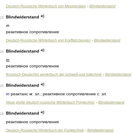
Deutsch-Russische Wörterbuch von Messgeräten
Blindwiderstand
>
Blindwiderstand
13
ḿ
реактивное сопротивление
Deutsch-Russische Wörterbuch von Kraftfahrzeugen
Blindwiderstand
>
Blindwiderstand
14
m
реактивное сопротивление
Russisch-Deutsches worterbuch der schweß-und lottechnik
Blindwiderstand
>
Blindwiderstand
15
m
реактанс
м. эл.
; реактивное сопротивление
с. эл.
Neue große deutsch-russische Wörterbuch Polytechnic
Blindwiderstand
>
Blindwiderstand
16
реактивное сопротивление
Deutsch-Russische Wörterbuch der Funktechnik
Blindwiderstand
>