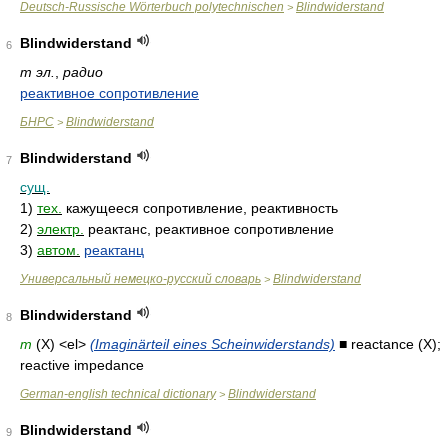
Deutsch-Russische Wörterbuch polytechnischen
Blindwiderstand
>
Blindwiderstand
6
m эл.
,
радио
реактивное сопротивление
БНРС
Blindwiderstand
>
Blindwiderstand
7
сущ.
1)
тех.
кажущееся сопротивление, реактивность
2)
электр.
реактанс, реактивное сопротивление
3)
автом.
реактанц
Универсальный немецко-русский словарь
Blindwiderstand
>
Blindwiderstand
8
m
(X) <el>
(Imaginärteil eines Scheinwiderstands)
■ reactance (X);
reactive impedance
German-english technical dictionary
Blindwiderstand
>
Blindwiderstand
9