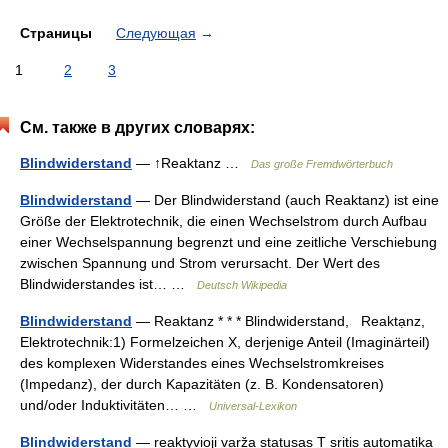
Страницы
Следующая
→
1
2
3
См. также в других словарях:
Blindwiderstand
— ↑Reaktanz …
Das große Fremdwörterbuch
Blindwiderstand
— Der Blindwiderstand (auch Reaktanz) ist eine
Größe der Elektrotechnik, die einen Wechselstrom durch Aufbau
einer Wechselspannung begrenzt und eine zeitliche Verschiebung
zwischen Spannung und Strom verursacht. Der Wert des
Blindwiderstandes ist… …
Deutsch Wikipedia
Blindwiderstand
— Reaktanz * * * Blindwiderstand, Reaktạnz,
Elektrotechnik:1) Formelzeichen X, derjenige Anteil (Imaginärteil)
des komplexen Widerstandes eines Wechselstromkreises
(Impedanz), der durch Kapazitäten (z. B. Kondensatoren)
und/oder Induktivitäten… …
Universal-Lexikon
Blindwiderstand
— reaktyvioji varža statusas T sritis automatika