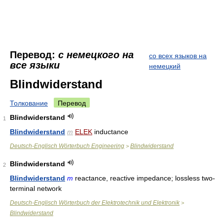
Перевод:
с немецкого на
со всех языков на
все языки
немецкий
Blindwiderstand
Толкование
Перевод
Blindwiderstand
1
Blindwiderstand
m
ELEK
inductance
Deutsch-Englisch Wörterbuch Engineering
Blindwiderstand
>
Blindwiderstand
2
Blindwiderstand
m
reactance, reactive impedance; lossless two-
terminal network
Deutsch-Englisch Wörterbuch der Elektrotechnik und Elektronik
>
Blindwiderstand