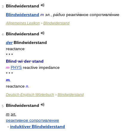
Blindwiderstand
3
Blindwiderstand
m
эл.
,
ра́дио
реакти́вное сопротивле́ние
Allgemeines Lexikon
Blindwiderstand
>
Blindwiderstand
4
der
Blindwiderstand
reactance
* * *
Blind·wi·der·stand
m
PHYS
reactive impedance
* * *
m.
reactance
n.
Deutsch-Englisch Wörterbuch
Blindwiderstand
>
Blindwiderstand
5
m
эл.
реактивное сопротивление
-
induktiver Blindwiderstand