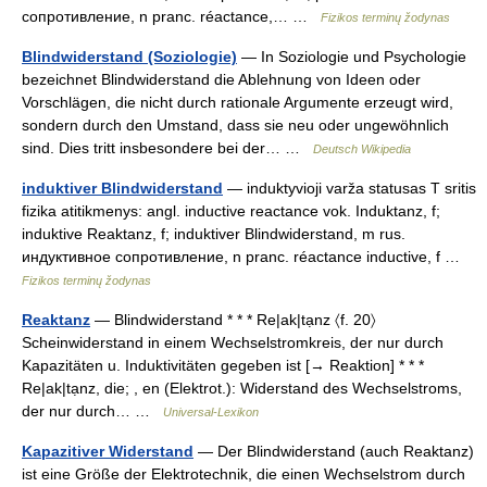
сопротивление, n pranc. réactance,… …
Fizikos terminų žodynas
Blindwiderstand (Soziologie)
— In Soziologie und Psychologie
bezeichnet Blindwiderstand die Ablehnung von Ideen oder
Vorschlägen, die nicht durch rationale Argumente erzeugt wird,
sondern durch den Umstand, dass sie neu oder ungewöhnlich
sind. Dies tritt insbesondere bei der… …
Deutsch Wikipedia
induktiver Blindwiderstand
— induktyvioji varža statusas T sritis
fizika atitikmenys: angl. inductive reactance vok. Induktanz, f;
induktive Reaktanz, f; induktiver Blindwiderstand, m rus.
индуктивное сопротивление, n pranc. réactance inductive, f …
Fizikos terminų žodynas
Reaktanz
— Blindwiderstand * * * Re|ak|tạnz 〈f. 20〉
Scheinwiderstand in einem Wechselstromkreis, der nur durch
Kapazitäten u. Induktivitäten gegeben ist [→ Reaktion] * * *
Re|ak|tạnz, die; , en (Elektrot.): Widerstand des Wechselstroms,
der nur durch… …
Universal-Lexikon
Kapazitiver Widerstand
— Der Blindwiderstand (auch Reaktanz)
ist eine Größe der Elektrotechnik, die einen Wechselstrom durch