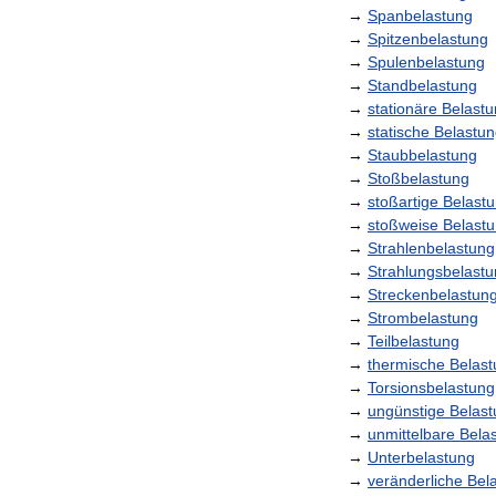
→
Spanbelastung
→
Spitzenbelastung
→
Spulenbelastung
→
Standbelastung
→
stationäre
Belastu
→
statische
Belastun
→
Staubbelastung
→
Stoßbelastung
→
stoßartige
Belast
→
stoßweise
Belast
→
Strahlenbelastung
→
Strahlungsbelast
→
Streckenbelastun
→
Strombelastung
→
Teilbelastung
→
thermische
Belast
→
Torsionsbelastung
→
ungünstige
Belast
→
unmittelbare
Bela
→
Unterbelastung
→
veränderliche
Bel