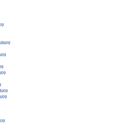
ng
stung
ung
ng
ung
g
tung
tung
ung