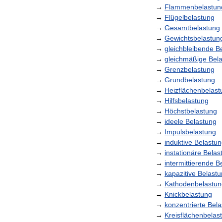
→
Flammenbelastun
→
Flügelbelastung
→
Gesamtbelastung
→
Gewichtsbelastun
→
gleichbleibende
B
→
gleichmäßige
Bel
→
Grenzbelastung
→
Grundbelastung
→
Heizflächenbelast
→
Hilfsbelastung
→
Höchstbelastung
→
ideele
Belastung
→
Impulsbelastung
→
induktive
Belastun
→
instationäre
Belas
→
intermittierende
B
→
kapazitive
Belastu
→
Kathodenbelastun
→
Knickbelastung
→
konzentrierte
Bela
→
Kreisflächenbelas