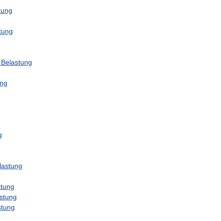
tung
tung
Belastung
g
ung
g
lastung
stung
stung
stung