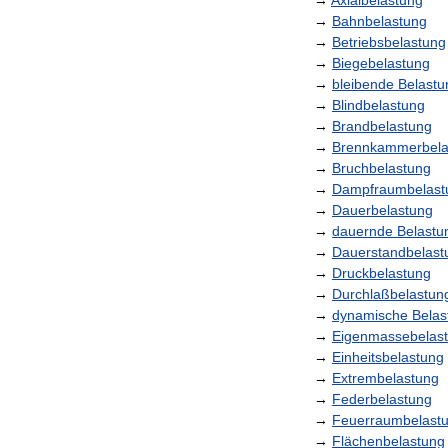
→
Axialbelastung
→
Bahnbelastung
→
Betriebsbelastung
→
Biegebelastung
→
bleibende
Belastu
→
Blindbelastung
→
Brandbelastung
→
Brennkammerbela
→
Bruchbelastung
→
Dampfraumbelast
→
Dauerbelastung
→
dauernde
Belastu
→
Dauerstandbelast
→
Druckbelastung
→
Durchlaßbelastun
→
dynamische
Belas
→
Eigenmassebelas
→
Einheitsbelastung
→
Extrembelastung
→
Federbelastung
→
Feuerraumbelast
→
Flächenbelastung