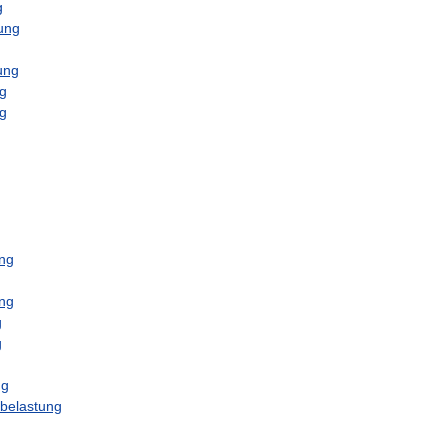
g
ung
ung
ng
g
ng
ng
g
g
ng
belastung