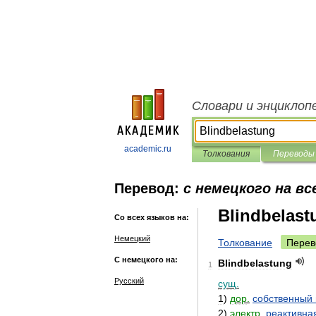
Словари и энциклоп
academic.ru
Толкования
Переводы
Перевод:
с немецкого на вс
Blindbelast
Со всех языков на:
Немецкий
Толкование
Перев
С немецкого на:
Blindbelastung
1
Русский
сущ
.
1
)
дор
.
собственный
2
)
электр
.
реактивна