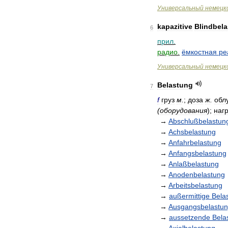
Универсальный
немецк
kapazitive
Blindbel
6
прил
.
радио
.
ёмкостная
ре
Универсальный
немецк
Belastung
7
f
груз
м
.
;
доза
ж
.
обл
(
оборудования
);
нагр
→
Abschlußbelastun
→
Achsbelastung
→
Anfahrbelastung
→
Anfangsbelastung
→
Anlaßbelastung
→
Anodenbelastung
→
Arbeitsbelastung
→
außermittige
Bela
→
Ausgangsbelastu
→
aussetzende
Bela