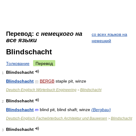
Перевод:
с немецкого на
со всех языков на
все языки
немецкий
Blindschacht
Толкование
Перевод
Blindschacht
1
Blindschacht
m
BERGB
staple pit, winze
Deutsch-Englisch Wörterbuch Engineering
Blindschacht
>
Blindschacht
2
Blindschacht
m
blind pit, blind shaft; winze
(Bergbau)
Deutsch-Englisch Fachwörterbuch Architektur und Bauwesen
Blindschacht
>
Blindschacht
3