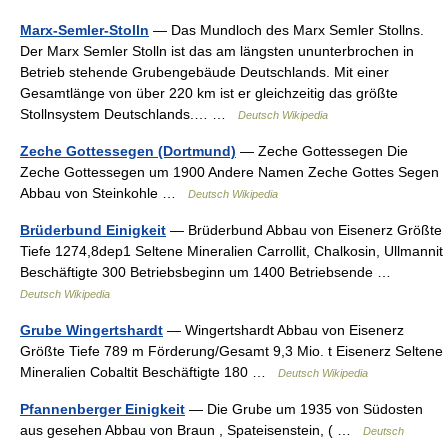
Marx-Semler-Stolln
— Das Mundloch des Marx Semler Stollns.
Der Marx Semler Stolln ist das am längsten ununterbrochen in
Betrieb stehende Grubengebäude Deutschlands. Mit einer
Gesamtlänge von über 220 km ist er gleichzeitig das größte
Stollnsystem Deutschlands.… …
Deutsch Wikipedia
Zeche Gottessegen (Dortmund)
— Zeche Gottessegen Die
Zeche Gottessegen um 1900 Andere Namen Zeche Gottes Segen
Abbau von Steinkohle …
Deutsch Wikipedia
Brüderbund Einigkeit
— Brüderbund Abbau von Eisenerz Größte
Tiefe 1274,8dep1 Seltene Mineralien Carrollit, Chalkosin, Ullmannit
Beschäftigte 300 Betriebsbeginn um 1400 Betriebsende …
Deutsch Wikipedia
Grube Wingertshardt
— Wingertshardt Abbau von Eisenerz
Größte Tiefe 789 m Förderung/Gesamt 9,3 Mio. t Eisenerz Seltene
Mineralien Cobaltit Beschäftigte 180 …
Deutsch Wikipedia
Pfannenberger Einigkeit
— Die Grube um 1935 von Südosten
aus gesehen Abbau von Braun , Spateisenstein, ( …
Deutsch