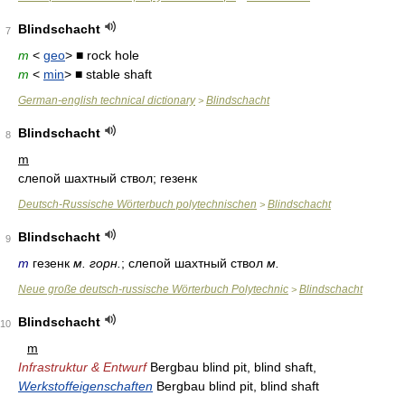
Blindschacht
7
m
<
geo
> ■ rock hole
m
<
min
> ■ stable shaft
German-english technical dictionary
Blindschacht
>
Blindschacht
8
m
слепой шахтный ствол; гезенк
Deutsch-Russische Wörterbuch polytechnischen
Blindschacht
>
Blindschacht
9
m
гезенк
м. горн.
; слепой шахтный ствол
м.
Neue große deutsch-russische Wörterbuch Polytechnic
Blindschacht
>
Blindschacht
10
m
Infrastruktur & Entwurf
Bergbau blind pit, blind shaft,
Werkstoffeigenschaften
Bergbau blind pit, blind shaft