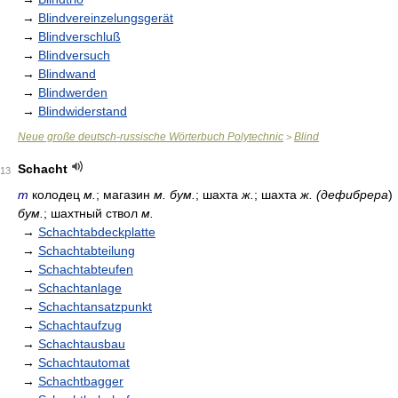
→
Blindvereinzelungsgerät
→
Blindverschluß
→
Blindversuch
→
Blindwand
→
Blindwerden
→
Blindwiderstand
Neue große deutsch-russische Wörterbuch Polytechnic
Blind
>
Schacht
13
m
колодец
м.
; магазин
м. бум.
; шахта
ж.
; шахта
ж. (дефибрера
)
бум.
; шахтный ствол
м.
→
Schachtabdeckplatte
→
Schachtabteilung
→
Schachtabteufen
→
Schachtanlage
→
Schachtansatzpunkt
→
Schachtaufzug
→
Schachtausbau
→
Schachtautomat
→
Schachtbagger