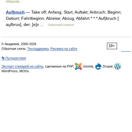
Wikipedia
Aufbruch
— Take off; Anfang; Start; Auftakt; Anbruch; Beginn;
Geburt; Fahrtbeginn; Abreise; Abzug; Abfahrt * * * Auf|bruch [
au̮fbrʊx], der; [e]s …
Universal-Lexikon
© Академик, 2000-2026
18+
Обратная связь:
Техподдержка
,
Реклама на сайте
👣 Путешествия
Экспорт словарей на сайты
, сделанные на PHP,
Joomla,
Drupal,
WordPress, MODx.