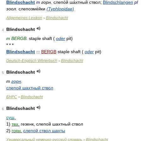
Blindschacht
m
горн.
слепо́й ша́хтный ствол;
Blindschlangen
pl
зоол.
слепозме́йки
(Typhlopidae)
Allgemeines Lexikon
Blindschacht
>
Blindschacht
4
m BERGB.
staple shaft (
oder
pit)
* * *
Blindschacht
m
BERGB
staple shaft (
oder
pit)
Deutsch-Englisch Wörterbuch
Blindschacht
>
Blindschacht
5
m
горн
.
слепой шахтный ствол
БНРС
Blindschacht
>
Blindschacht
6
сущ.
1)
тех.
гезенк, слепой шахтный ствол
2)
горн.
слепой ствол шахты
Универсальный немецко-русский словарь
Blindschacht
>