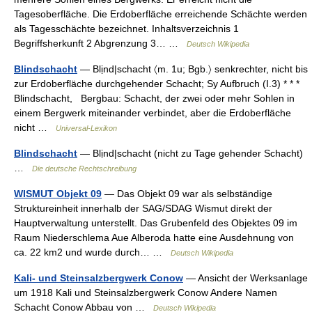
Tagesoberfläche. Die Erdoberfläche erreichende Schächte werden
als Tagesschächte bezeichnet. Inhaltsverzeichnis 1
Begriffsherkunft 2 Abgrenzung 3… …
Deutsch Wikipedia
Blindschacht
— Blịnd|schacht 〈m. 1u; Bgb.〉 senkrechter, nicht bis
zur Erdoberfläche durchgehender Schacht; Sy Aufbruch (I.3) * * *
Blindschacht, Bergbau: Schacht, der zwei oder mehr Sohlen in
einem Bergwerk miteinander verbindet, aber die Erdoberfläche
nicht …
Universal-Lexikon
Blindschacht
— Blịnd|schacht (nicht zu Tage gehender Schacht)
…
Die deutsche Rechtschreibung
WISMUT Objekt 09
— Das Objekt 09 war als selbständige
Struktureinheit innerhalb der SAG/SDAG Wismut direkt der
Hauptverwaltung unterstellt. Das Grubenfeld des Objektes 09 im
Raum Niederschlema Aue Alberoda hatte eine Ausdehnung von
ca. 22 km2 und wurde durch… …
Deutsch Wikipedia
Kali- und Steinsalzbergwerk Conow
— Ansicht der Werksanlage
um 1918 Kali und Steinsalzbergwerk Conow Andere Namen
Schacht Conow Abbau von …
Deutsch Wikipedia