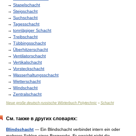
→
Stapelschacht
→
Steigschacht
→
Suchschacht
→
Tagesschacht
→
tonnlägiger Schacht
→
Treibschacht
→
Tübbingsschacht
→
Überhitzerschacht
→
Ventilatorschacht
→
Vertikalschacht
→
Vorsteckschacht
→
Wasserhaltungsschacht
→
Wetterschacht
→
Windschacht
→
Zentralschacht
Neue große deutsch-russische Wörterbuch Polytechnic
Schacht
>
См. также в других словарях:
Blindschacht
— Ein Blindschacht verbindet intern ein oder
mehrere Sohlen eines Bergwerks. Er erreicht nicht die