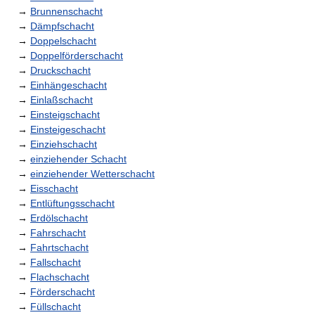
→
Brunnenschacht
→
Dämpfschacht
→
Doppelschacht
→
Doppelförderschacht
→
Druckschacht
→
Einhängeschacht
→
Einlaßschacht
→
Einsteigschacht
→
Einsteigeschacht
→
Einziehschacht
→
einziehender Schacht
→
einziehender Wetterschacht
→
Eisschacht
→
Entlüftungsschacht
→
Erdölschacht
→
Fahrschacht
→
Fahrtschacht
→
Fallschacht
→
Flachschacht
→
Förderschacht
→
Füllschacht