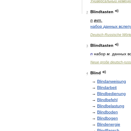
Универсальный
немецк
Blindtasten
2
n
вчт
.
набор
данных
вслеп
Deutsch
-
Russische
Wört
Blindtasten
3
n
набор
м
.
данных
в
Neue
große
deutsch
-
russ
Blind
4
→
Blindanweisung
→
Blindarbeit
→
Blindbedienung
→
Blindbefehl
→
Blindbelastung
→
Blindboden
→
Blindbogen
→
Blindenergie
→
Blindflansch