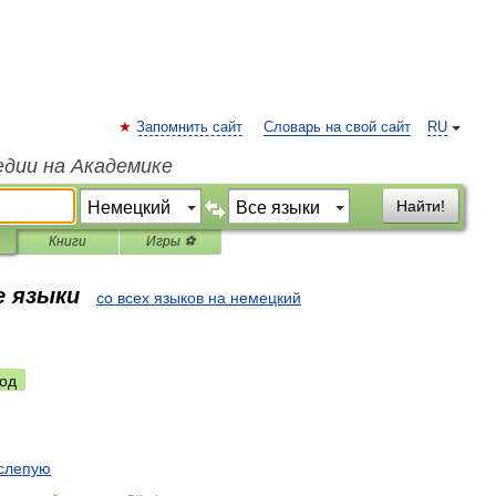
Запомнить сайт
Словарь на свой сайт
RU
едии на Академике
Найти!
Книги
Игры ⚽
е языки
со всех языков на немецкий
од
слепую