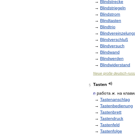
→
Blindstrecke
→
Blindstriegeln
→
Blindstrom
→
Blindtasten
→
Blindtrio
→
Blindvereinzelung
→
Blindverschluß
→
Blindversuch
→
Blindwand
→
Blindwerden
→
Blindwiderstand
Neue
große
deutsch
-
russ
Tasten
5
n
работа
ж
.
на
клави
→
Tastenanschlag
→
Tastenbedienung
→
Tastenbrett
→
Tastendruck
→
Tastenfeld
→
Tastenfolge