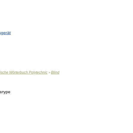
sgerät
ische
Wörterbuch
Polytechnic
Blind
>
атуре