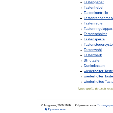
→
Tastengeber
→
Tastenhebel
→
Tastenkontrolle
→
Tastenrechenmas
→
Tastenregler
→
Tastenringelappar
→
Tastenschalter
→
Tastensperre
→
Tastensteuersyst
→
Tastenwahl
→
Tastenwerk
→
Blindtasten
→
Dunkeltasten
→
wiederholter
Tast
→
wiederholter
Tast
→
wiederholtes
Tast
Neue
große
deutsch
-
russ
© Академик, 2000-2026
Обратная связь:
Техподдерж
👣 Путешествия