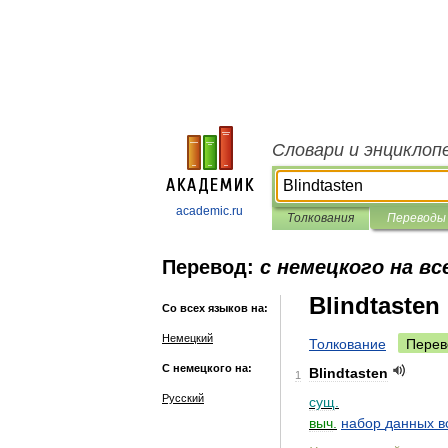
Словари и энциклоп
academic.ru
Толкования
Переводы
Перевод:
с немецкого на вс
Blindtasten
Со всех языков на:
Немецкий
Толкование
Перев
С немецкого на:
Blindtasten
1
Русский
сущ
.
выч
.
набор
данных
в