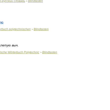
о
-
русский
словарь
Blindtasten
>
ую
erbuch
polytechnischen
Blindtasten
>
слепую
выч
.
ische
Wörterbuch
Polytechnic
Blindtasten
>