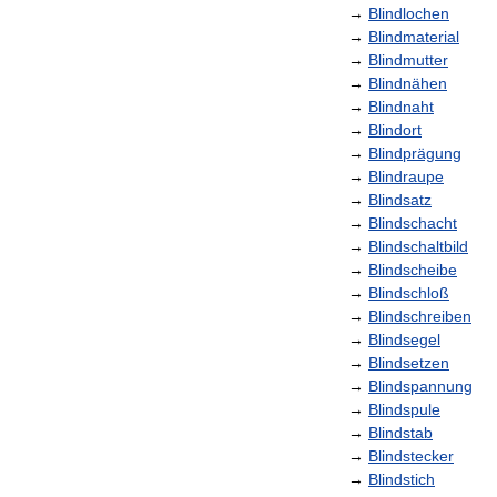
→
Blindlochen
→
Blindmaterial
→
Blindmutter
→
Blindnähen
→
Blindnaht
→
Blindort
→
Blindprägung
→
Blindraupe
→
Blindsatz
→
Blindschacht
→
Blindschaltbild
→
Blindscheibe
→
Blindschloß
→
Blindschreiben
→
Blindsegel
→
Blindsetzen
→
Blindspannung
→
Blindspule
→
Blindstab
→
Blindstecker
→
Blindstich