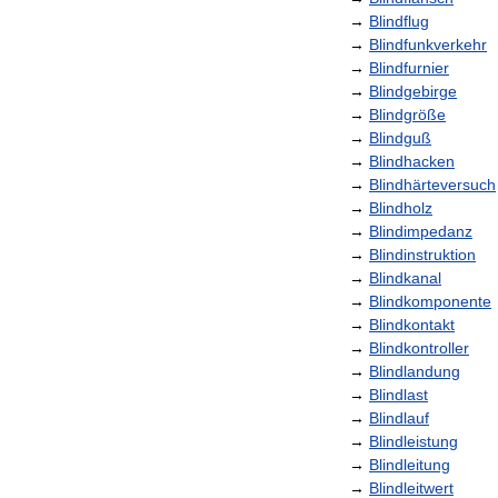
→
Blindflug
→
Blindfunkverkehr
→
Blindfurnier
→
Blindgebirge
→
Blindgröße
→
Blindguß
→
Blindhacken
→
Blindhärteversuch
→
Blindholz
→
Blindimpedanz
→
Blindinstruktion
→
Blindkanal
→
Blindkomponente
→
Blindkontakt
→
Blindkontroller
→
Blindlandung
→
Blindlast
→
Blindlauf
→
Blindleistung
→
Blindleitung
→
Blindleitwert