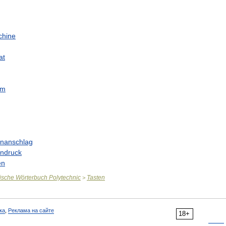
chine
at
em
enanschlag
endruck
en
ische
Wörterbuch
Polytechnic
Tasten
>
ка
,
Реклама на сайте
18+