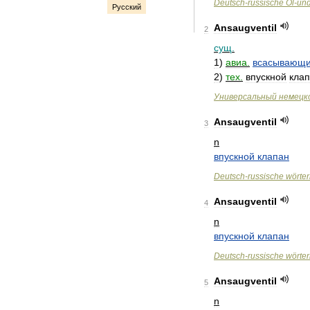
Deutsch
-
russische
Öl
-
un
Русский
Ansaugventil
2
сущ
.
1
)
авиа
.
всасывающ
2
)
тех
.
впускной
кла
Универсальный
немецк
Ansaugventil
3
n
впускной
клапан
Deutsch
-
russische
wörte
Ansaugventil
4
n
впускной
клапан
Deutsch
-
russische
wörte
Ansaugventil
5
n