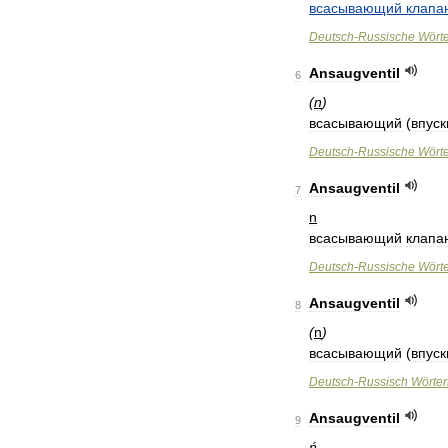
всасывающий
клапа
Deutsch
-
Russische
Wört
Ansaugventil
6
(
n
)
всасывающий
(
впуск
Deutsch
-
Russische
Wört
Ansaugventil
7
n
всасывающий
клапа
Deutsch
-
Russische
Wört
Ansaugventil
8
(
n
)
всасывающий
(
впуск
Deutsch
-
Russisch
Wörte
Ansaugventil
9
ń