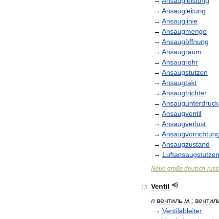
→
Ansaugleistung
→
Ansaugleitung
→
Ansauglinie
→
Ansaugmenge
→
Ansaugöffnung
→
Ansaugraum
→
Ansaugrohr
→
Ansaugstutzen
→
Ansaugtakt
→
Ansaugtrichter
→
Ansaugunterdruck
→
Ansaugventil
→
Ansaugverlust
→
Ansaugvorrichtun
→
Ansaugzustand
→
Luftansaugstutze
Neue
große
deutsch
-
russ
Ventil
13
n
вентиль
м
.
;
вентил
→
Ventilableiter