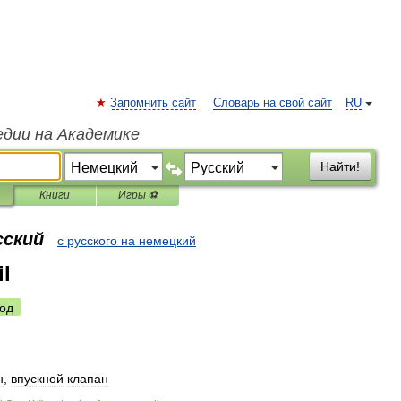
Запомнить сайт
Словарь на свой сайт
RU
едии на Академике
Найти!
Книги
Игры ⚽
сский
с русского на немецкий
l
од
н
,
впускной
клапан