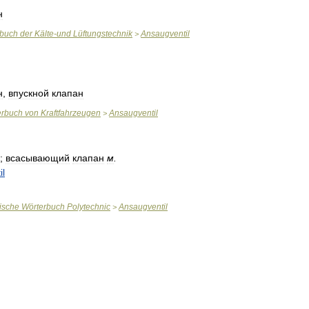
н
rbuch
der
Kälte
-
und
Lüftungstechnik
Ansaugventil
>
н
,
впускной
клапан
erbuch
von
Kraftfahrzeugen
Ansaugventil
>
;
всасывающий
клапан
м
.
il
ische
Wörterbuch
Polytechnic
Ansaugventil
>