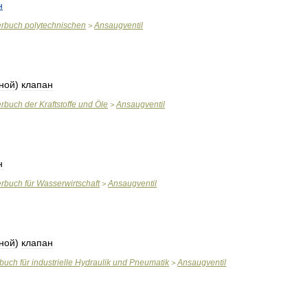
н
erbuch
polytechnischen
Ansaugventil
>
ной
)
клапан
erbuch
der
Kraftstoffe
und
Öle
Ansaugventil
>
н
erbuch
für
Wasserwirtschaft
Ansaugventil
>
ной
)
клапан
rbuch
für
industrielle
Hydraulik
und
Pneumatik
Ansaugventil
>