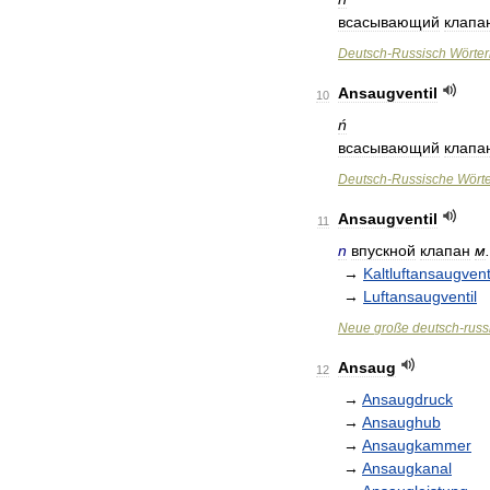
всасывающий
клапа
Deutsch
-
Russisch
Wörte
Ansaugventil
10
ń
всасывающий
клапа
Deutsch
-
Russische
Wört
Ansaugventil
11
n
впускной
клапан
м
.
→
Kaltluftansaugvent
→
Luftansaugventil
Neue
große
deutsch
-
russ
Ansaug
12
→
Ansaugdruck
→
Ansaughub
→
Ansaugkammer
→
Ansaugkanal