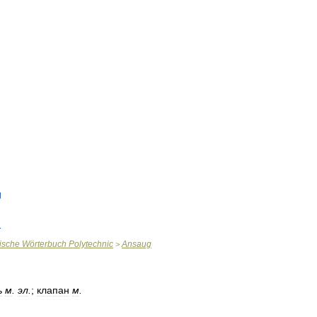
g
n
ische
Wörterbuch
Polytechnic
Ansaug
>
ь
м
.
эл
.
;
клапан
м
.