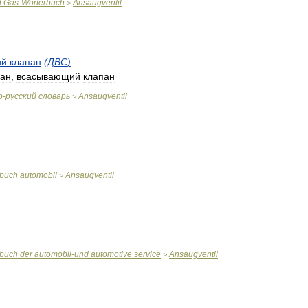
d
Gas
-
Wörterbuch
Ansaugventil
>
ий
клапан
(
ДВС
)
пан
,
всасывающий
клапан
о
-
русский
словарь
Ansaugventil
>
rbuch
automobil
Ansaugventil
>
rbuch
der
automobil
-
und
automotive
service
Ansaugventil
>