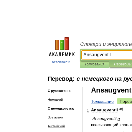
Словари и энциклоп
academic.ru
Толкования
Переводы
Перевод:
с немецкого на ру
Ansaugventi
С русского на:
Немецкий
Толкование
Перев
С немецкого на:
Ansaugventil
1
Все языки
Ansaugventil
n
всасывающий
клапа
Английский